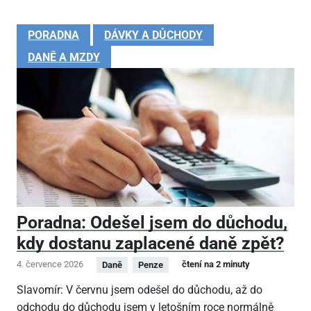
PORADNA
DÁVKY A DŮCHODY
DANĚ A MZDY
Poradna: Odešel jsem do důchodu,
kdy dostanu zaplacené daně zpět?
4. července 2026
čtení na 2 minuty
Daně
Penze
Slavomír: V červnu jsem odešel do důchodu, až do
odchodu do důchodu jsem v letošním roce normálně