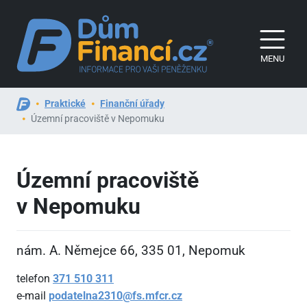
MENU
Praktické
Finanční úřady
Územní pracoviště v Nepomuku
Územní pracoviště
v Nepomuku
nám. A. Němejce 66, 335
01, Nepomuk
telefon
371
510
311
e-mail
podatelna2310@fs.mfcr.cz