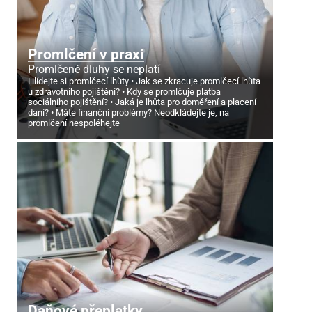
Promlčení v praxi
Promlčené dluhy se neplatí
Hlídejte si promlčecí lhůty
Jak se zkracuje promlčecí lhůta
u zdravotního pojištění?
Kdy se promlčuje platba
sociálního pojištění?
Jaká je lhůta pro doměření a placení
daní?
Máte finanční problémy? Neodkládejte je, na
promlčení nespoléhejte
Daňové přeplatky