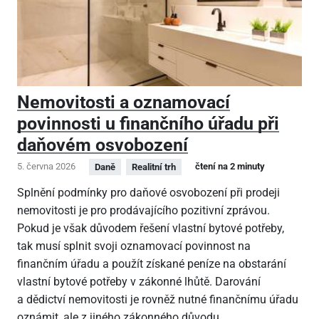
Nemovitosti a oznamovací
povinnosti u finančního úřadu při
daňovém osvobození
5. června 2026
čtení na 2 minuty
Daně
Realitní trh
Splnění podmínky pro daňové osvobození při prodeji
nemovitosti je pro prodávajícího pozitivní zprávou.
Pokud je však důvodem řešení vlastní bytové potřeby,
tak musí splnit svoji oznamovací povinnost na
finančním úřadu a použít získané peníze na obstarání
vlastní bytové potřeby v zákonné lhůtě. Darování
a dědictví nemovitosti je rovněž nutné finančnímu úřadu
oznámit, ale z jiného zákonného důvodu.