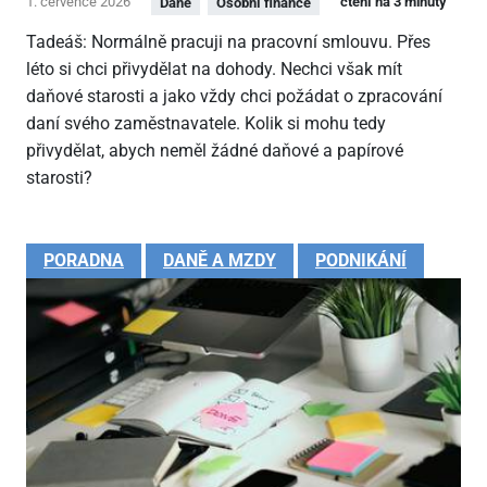
1. července 2026
čtení na 3 minuty
Daně
Osobní finance
Tadeáš: Normálně pracuji na pracovní smlouvu. Přes
léto si chci přivydělat na dohody. Nechci však mít
daňové starosti a jako vždy chci požádat o zpracování
daní svého zaměstnavatele. Kolik si mohu tedy
přivydělat, abych neměl žádné daňové a papírové
starosti?
PORADNA
DANĚ A MZDY
PODNIKÁNÍ