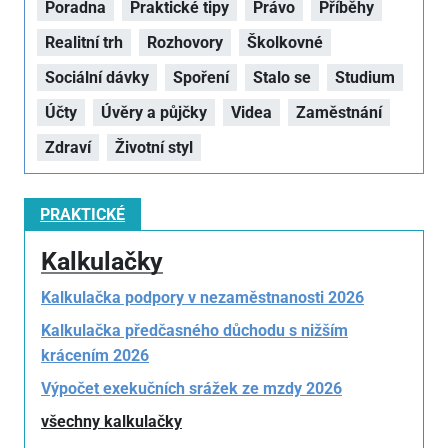
Poradna
Praktické tipy
Právo
Příběhy
Realitní trh
Rozhovory
Školkovné
Sociální dávky
Spoření
Stalo se
Studium
Účty
Úvěry a půjčky
Videa
Zaměstnání
Zdraví
Životní styl
PRAKTICKÉ
Kalkulačky
Kalkulačka podpory v nezaměstnanosti 2026
Kalkulačka předčasného důchodu s nižším
krácením 2026
Výpočet exekučních srážek ze mzdy 2026
všechny kalkulačky