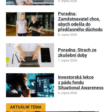
9. srpna 2026
Poradna:
Zaměstnavatel chce,
abych odešla do
předčasného důchodu
8. srpna 2026
Poradna: Strach ze
zkušební doby
7. srpna 2026
Investorská lekce
z pádu fondu
Situational Awareness
6. srpna 2026
AKTUÁLNÍ TÉMA