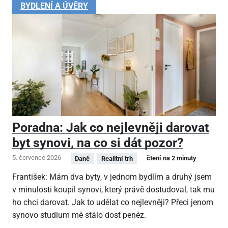
BYDLENÍ A ÚVĚRY
Poradna: Jak co nejlevněji darovat
byt synovi, na co si dát pozor?
5. července 2026
čtení na 2 minuty
Daně
Realitní trh
František: Mám dva byty, v jednom bydlím a druhý jsem
v minulosti koupil synovi, který právě dostudoval, tak mu
ho chci darovat. Jak to udělat co nejlevněji? Přeci jenom
synovo studium mě stálo dost peněz.