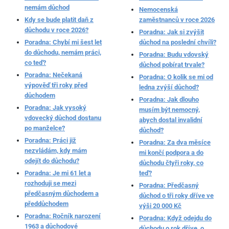
nemám důchod
Nemocenská
Kdy se bude platit daň z
zaměstnanců v roce 2026
důchodu v roce 2026?
Poradna: Jak si zvýšit
Poradna: Chybí mi šest let
důchod na poslední chvíli?
do důchodu, nemám práci,
Poradna: Budu vdovský
co teď?
důchod pobírat trvale?
Poradna: Nečekaná
Poradna: O kolik se mi od
výpověď tři roky před
ledna zvýší důchod?
důchodem
Poradna: Jak dlouho
Poradna: Jak vysoký
musím být nemocný,
vdovecký důchod dostanu
abych dostal invalidní
po manželce?
důchod?
Poradna: Práci již
Poradna: Za dva měsíce
nezvládám, kdy mám
mi končí podpora a do
odejít do důchodu?
důchodu čtyři roky, co
Poradna: Je mi 61 let a
teď?
rozhoduji se mezi
Poradna: Předčasný
předčasným důchodem a
důchod o tři roky dříve ve
předdůchodem
výši 20 000 Kč
Poradna: Ročník narození
Poradna: Když odejdu do
1963 a důchodové
důchodu o rok dříve, o