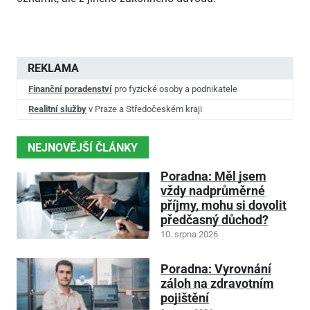
REKLAMA
Finanční poradenství
pro fyzické osoby a podnikatele
Realitní služby
v Praze a Středočeském kraji
NEJNOVĚJŠÍ ČLÁNKY
Poradna: Měl jsem
vždy nadprůměrné
příjmy, mohu si dovolit
předčasný důchod?
10. srpna 2026
Poradna: Vyrovnání
záloh na zdravotním
pojištění