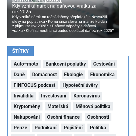
Kdy vzniká nárok na daňovou vratku za
rok 2025
Kdy vzniká nárok na roční daňový přeplatek?
Nevyužití
slevy na poplatníka
Komu sníží sleva na manželku daň
z příjmu za rok 2025?
Daňové odpočty a daňová
vratka
Kteří zaměstnanci budou doplácet daň za rok 2025?
ŠTÍTKY
Auto–moto
Bankovní poplatky
Cestování
Daně
Domácnost
Ekologie
Ekonomika
FINFOCUS podcast
Hypoteční úvěry
Invalidita
Investování
Koronavirus
Kryptoměny
Mateřská
Měnová politika
Nakupování
Osobní finance
Osobnosti
Penze
Podnikání
Pojištění
Politika