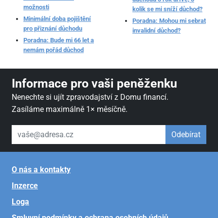
možnosti
kolik se mi sníží důchod?
Minimální doba pojištění
Poradna: Mohou mi sebrat
pro přiznání důchodu
invalidní důchod?
Poradna: Bude mi 66 let a
nemám pořád důchod
Informace pro vaši peněženku
Nenechte si ujít zpravodajství z Domu financí.
Zasíláme maximálně 1× měsíčně.
váš email
Odebírat
O nás a kontakty
Inzerce
Loga
Smluvní podmínky a ochrana osobních údajů