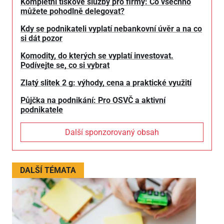
Kompletní tiskové služby pro firmy: Co všechno
můžete pohodlně delegovat?
Kdy se podnikateli vyplatí nebankovní úvěr a na co
si dát pozor
Komodity, do kterých se vyplatí investovat.
Podívejte se, co si vybrat
Zlatý slitek 2 g: výhody, cena a praktické využití
Půjčka na podnikání: Pro OSVČ a aktivní
podnikatele
Další sponzorovaný obsah
DALŠÍ TÉMATA