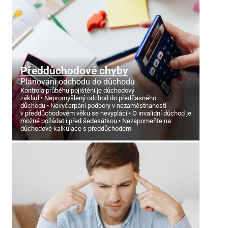
Předdůchodové chyby
Plánování odchodu do důchodu
Kontrola průběhu pojištění je důchodový
základ
Nepromyšlený odchod do předčasného
důchodu
Nevyčerpání podpory v nezaměstnanosti
v předdůchodovém věku se nevyplácí
O invalidní důchod je
možné požádat i před šedesátkou
Nezapomeňte na
důchodové kalkulace s předdůchodem