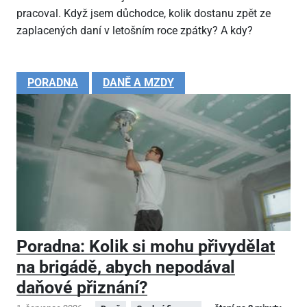
pracoval. Když jsem důchodce, kolik dostanu zpět ze
zaplacených daní v letošním roce zpátky? A kdy?
PORADNA
DANĚ A MZDY
Poradna: Kolik si mohu přivydělat
na brigádě, abych nepodával
daňové přiznání?