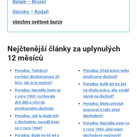
Belgie – Brusel
Dánsko – Kodaň
všechny světové burzy
Nejčtenější články za uplynulých
12 měsíců
Poradna: Tatínkovi
Poradna: Úřad práce nebo
vychází důchod pouze 20
předčasný důchod?
tisíc, jak je to možné?
Poradna: Kolik let lze být
Poradna: Narodila jsem se
na úřadu práce, aby vznikl
v roce 1965, vychovala
nárok na důchod?
dvě děti a chci do
Poradna: Mohu přestat
předčasného důchodu
pracovat 4 roky před
Poradna: Jak to budu mít
důchodem?
s důchodem, narodil jsem
Poradna: Narodila jsem se
se v roce 1964?
v roce 1965, jaké mám
Poradna: Bude mi 65 let a
důchodové možnosti?