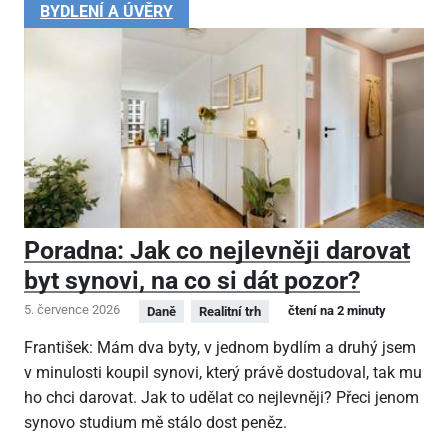
BYDLENÍ A ÚVĚRY
Poradna: Jak co nejlevněji darovat
byt synovi, na co si dát pozor?
5. července 2026
čtení na 2 minuty
Daně
Realitní trh
František: Mám dva byty, v jednom bydlím a druhý jsem
v minulosti koupil synovi, který právě dostudoval, tak mu
ho chci darovat. Jak to udělat co nejlevněji? Přeci jenom
synovo studium mě stálo dost peněz.