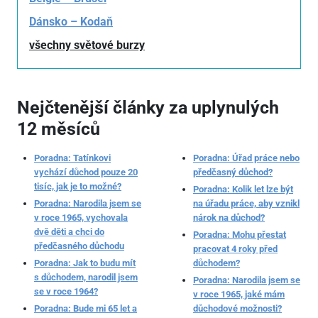
Dánsko – Kodaň
všechny světové burzy
Nejčtenější články za uplynulých
12 měsíců
Poradna: Tatínkovi
Poradna: Úřad práce nebo
vychází důchod pouze 20
předčasný důchod?
tisíc, jak je to možné?
Poradna: Kolik let lze být
Poradna: Narodila jsem se
na úřadu práce, aby vznikl
v roce 1965, vychovala
nárok na důchod?
dvě děti a chci do
Poradna: Mohu přestat
předčasného důchodu
pracovat 4 roky před
Poradna: Jak to budu mít
důchodem?
s důchodem, narodil jsem
Poradna: Narodila jsem se
se v roce 1964?
v roce 1965, jaké mám
Poradna: Bude mi 65 let a
důchodové možnosti?