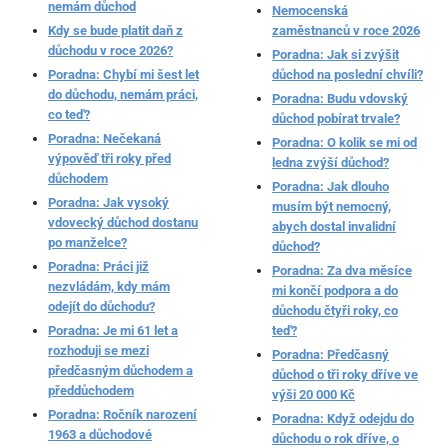
nemám důchod
Nemocenská
Kdy se bude platit daň z
zaměstnanců v roce 2026
důchodu v roce 2026?
Poradna: Jak si zvýšit
Poradna: Chybí mi šest let
důchod na poslední chvíli?
do důchodu, nemám práci,
Poradna: Budu vdovský
co teď?
důchod pobírat trvale?
Poradna: Nečekaná
Poradna: O kolik se mi od
výpověď tři roky před
ledna zvýší důchod?
důchodem
Poradna: Jak dlouho
Poradna: Jak vysoký
musím být nemocný,
vdovecký důchod dostanu
abych dostal invalidní
po manželce?
důchod?
Poradna: Práci již
Poradna: Za dva měsíce
nezvládám, kdy mám
mi končí podpora a do
odejít do důchodu?
důchodu čtyři roky, co
Poradna: Je mi 61 let a
teď?
rozhoduji se mezi
Poradna: Předčasný
předčasným důchodem a
důchod o tři roky dříve ve
předdůchodem
výši 20 000 Kč
Poradna: Ročník narození
Poradna: Když odejdu do
1963 a důchodové
důchodu o rok dříve, o