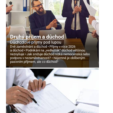
Druhý příjem a důchod
Důchodové příjmy pod lupou
Dvě zaměstnání a důchod
Příjmy v roce 2026
a důchod
Podnikání na „vedlejšák“ důchod většinou
nezvyšuje
Jak snižuje důchod nízká nemocenská nebo
podpora v nezaměstnanosti?
Nájemné je oblíbeným
pasivním příjmem, ale co důchod?