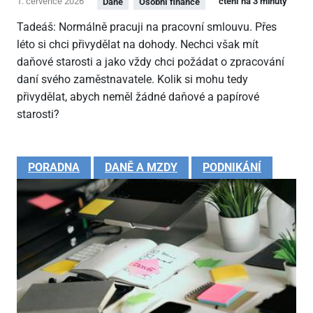
1. července 2026
čtení na 3 minuty
Daně
Osobní finance
Tadeáš: Normálně pracuji na pracovní smlouvu. Přes
léto si chci přivydělat na dohody. Nechci však mít
daňové starosti a jako vždy chci požádat o zpracování
daní svého zaměstnavatele. Kolik si mohu tedy
přivydělat, abych neměl žádné daňové a papírové
starosti?
PORADNA
DANĚ A MZDY
PODNIKÁNÍ