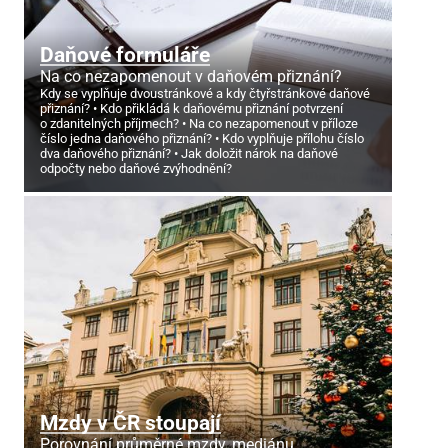
Daňové formuláře
Na co nezapomenout v daňovém přiznání?
Kdy se vyplňuje dvoustránkové a kdy čtyřstránkové daňové
přiznání?
Kdo přikládá k daňovému přiznání potvrzení
o zdanitelných příjmech?
Na co nezapomenout v příloze
číslo jedna daňového přiznání?
Kdo vyplňuje přílohu číslo
dva daňového přiznání?
Jak doložit nárok na daňové
odpočty nebo daňové zvýhodnění?
Mzdy v ČR stoupají
Porovnání průměrné mzdy, mediánu