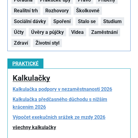
Realitní trh
Rozhovory
Školkovné
Sociální dávky
Spoření
Stalo se
Studium
Účty
Úvěry a půjčky
Videa
Zaměstnání
Zdraví
Životní styl
PRAKTICKÉ
Kalkulačky
Kalkulačka podpory v nezaměstnanosti 2026
Kalkulačka předčasného důchodu s nižším
krácením 2026
Výpočet exekučních srážek ze mzdy 2026
všechny kalkulačky