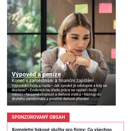
Výpověď a peníze
Konec v zaměstnání a finanční zajištění
Výpovědní lhůta a mzda
Jak vysoké je odstupné a kdy se
dostane?
Evidence na úřadu práce se vyplatí i kvůli
měsíci
Nezaměstnanost a daňová vratka
Nástup do
druhého zaměstnání a povinné daňové přiznání
SPONZOROVANÝ OBSAH
Kompletní tiskové služby pro firmy: Co všechno