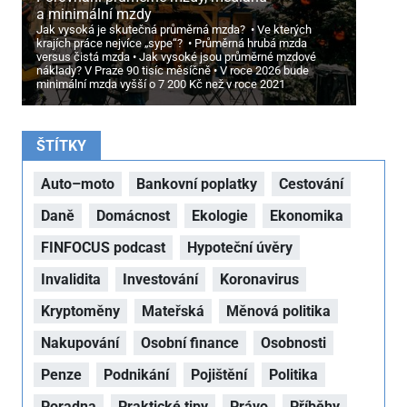
a minimální mzdy
Jak vysoká je skutečná průměrná mzda?
Ve kterých
krajích práce nejvíce „sype“?
Průměrná hrubá mzda
versus čistá mzda
Jak vysoké jsou průměrné mzdové
náklady? V Praze 90 tisíc měsíčně
V roce 2026 bude
minimální mzda vyšší o 7
200 Kč než v roce 2021
ŠTÍTKY
Auto–moto
Bankovní poplatky
Cestování
Daně
Domácnost
Ekologie
Ekonomika
FINFOCUS podcast
Hypoteční úvěry
Invalidita
Investování
Koronavirus
Kryptoměny
Mateřská
Měnová politika
Nakupování
Osobní finance
Osobnosti
Penze
Podnikání
Pojištění
Politika
Poradna
Praktické tipy
Právo
Příběhy