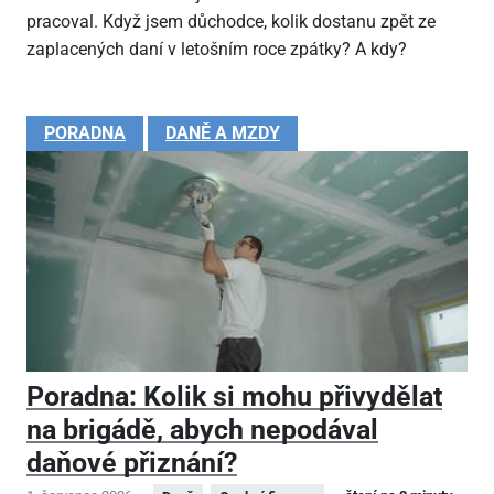
pracoval. Když jsem důchodce, kolik dostanu zpět ze
zaplacených daní v letošním roce zpátky? A kdy?
PORADNA
DANĚ A MZDY
Poradna: Kolik si mohu přivydělat
na brigádě, abych nepodával
daňové přiznání?