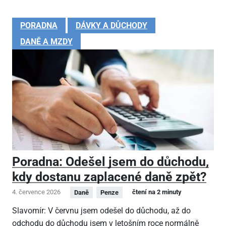
PORADNA
DÁVKY A DŮCHODY
DANĚ A MZDY
Poradna: Odešel jsem do důchodu,
kdy dostanu zaplacené daně zpět?
4. července 2026
čtení na 2 minuty
Daně
Penze
Slavomír: V červnu jsem odešel do důchodu, až do
odchodu do důchodu jsem v letošním roce normálně