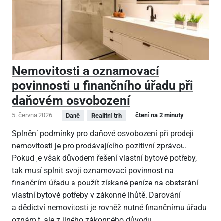
Nemovitosti a oznamovací
povinnosti u finančního úřadu při
daňovém osvobození
5. června 2026
čtení na 2 minuty
Daně
Realitní trh
Splnění podmínky pro daňové osvobození při prodeji
nemovitosti je pro prodávajícího pozitivní zprávou.
Pokud je však důvodem řešení vlastní bytové potřeby,
tak musí splnit svoji oznamovací povinnost na
finančním úřadu a použít získané peníze na obstarání
vlastní bytové potřeby v zákonné lhůtě. Darování
a dědictví nemovitosti je rovněž nutné finančnímu úřadu
oznámit, ale z jiného zákonného důvodu.