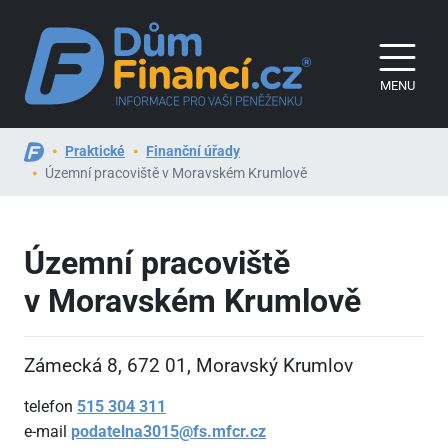
MENU
Praktické
Finanční úřady
Územní pracoviště v Moravském Krumlově
Územní pracoviště
v Moravském Krumlově
Zámecká 8, 672
01, Moravský Krumlov
telefon
515
304
311
e-mail
podatelna3015@fs.mfcr.cz