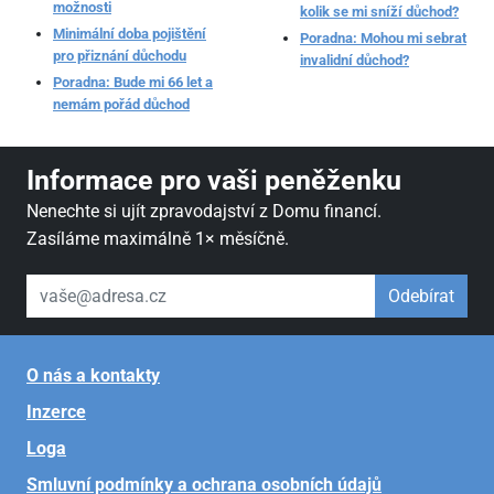
možnosti
kolik se mi sníží důchod?
Minimální doba pojištění
Poradna: Mohou mi sebrat
pro přiznání důchodu
invalidní důchod?
Poradna: Bude mi 66 let a
nemám pořád důchod
Informace pro vaši peněženku
Nenechte si ujít zpravodajství z Domu financí.
Zasíláme maximálně 1× měsíčně.
váš email
Odebírat
O nás a kontakty
Inzerce
Loga
Smluvní podmínky a ochrana osobních údajů