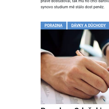
právě dostudoval, tak mu ho chci darova
synovo studium mě stálo dost peněz.
PORADNA
DÁVKY A DŮCHODY