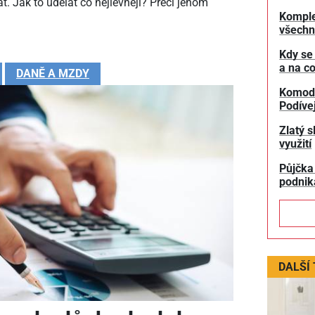
t. Jak to udělat co nejlevněji? Přeci jenom
Komple
všechn
Kdy se
a na co
DANĚ A MZDY
Komodit
Podívej
Zlatý s
využití
Půjčka
podnik
DALŠÍ