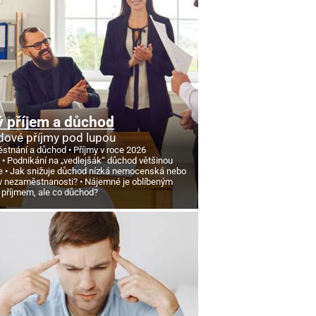
 příjem a důchod
ové příjmy pod lupou
stnání a důchod
Příjmy v roce 2026
d
Podnikání na „vedlejšák“ důchod většinou
e
Jak snižuje důchod nízká nemocenská nebo
v nezaměstnanosti?
Nájemné je oblíbeným
 příjmem, ale co důchod?