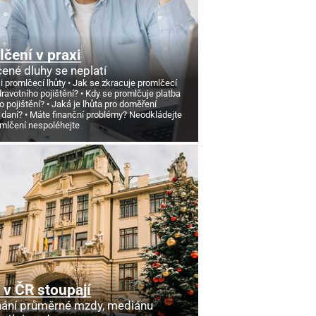
čení v praxi
ené dluhy se neplatí
si promlčecí lhůty
Jak se zkracuje promlčecí
dravotního pojištění?
Kdy se promlčuje platba
o pojištění?
Jaká je lhůta pro doměření
 daní?
Máte finanční problémy? Neodkládejte
omlčení nespoléhejte
v ČR stoupají
ání průměrné mzdy, mediánu