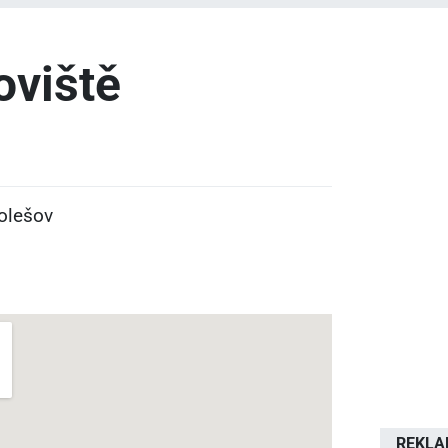
oviště
olešov
REKL