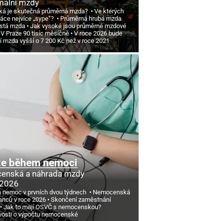
mální mzdy
ká je skutečná průměrná mzda?
Ve kterých
ráce nejvíce „sype“?
Průměrná hrubá mzda
istá mzda
Jak vysoké jsou průměrné mzdové
 V Praze 90 tisíc měsíčně
V roce 2026 bude
í mzda vyšší o 7
200 Kč než v roce 2021
ze během nemoci
enská a náhrada mzdy
 2026
a nemoc v prvních dvou týdnech
Nemocenská
nců v roce 2026
Skončení zaměstnání
Jak to mají OSVČ s nemocenskou?
vosti o výpočtu nemocenské