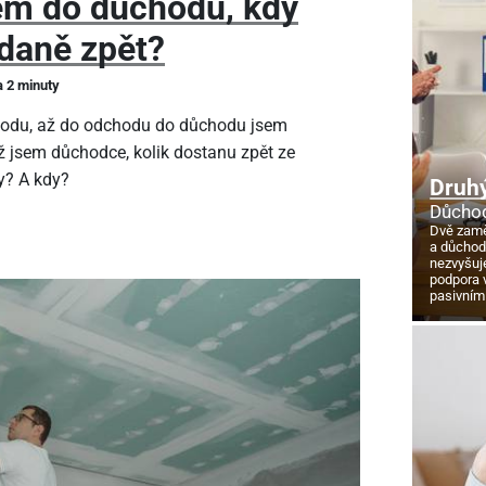
em do důchodu, kdy
daně zpět?
a 2 minuty
hodu, až do odchodu do důchodu jsem
ž jsem důchodce, kolik dostanu zpět ze
y? A kdy?
Druhý
Důchod
Dvě zamě
a důcho
nezvyšuj
podpora 
pasivním