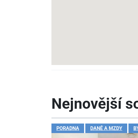
Nejnovější so
PORADNA
DANĚ A MZDY
B