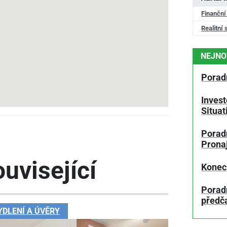
Finanční
Realitní 
NEJNO
Porad
Invest
Situa
Poradn
Prona
uvisející
Konec
Porad
předč
YDLENÍ A ÚVĚRY