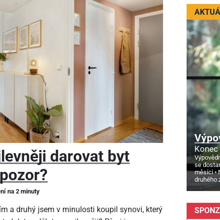
AKTUÁ
Výpo
Konec 
levněji darovat byt
Výpovědn
se dosta
 pozor?
měsíci
druhého 
ení na 2 minuty
m a druhý jsem v minulosti koupil synovi, který
SPONZ