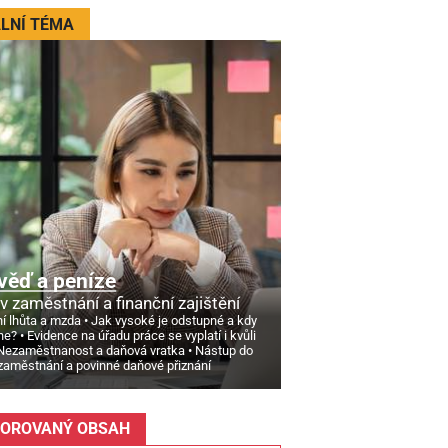
LNÍ TÉMA
věď a peníze
v zaměstnání a finanční zajištění
í lhůta a mzda
Jak vysoké je odstupné a kdy
ne?
Evidence na úřadu práce se vyplatí i kvůli
Nezaměstnanost a daňová vratka
Nástup do
zaměstnání a povinné daňové přiznání
OROVANÝ OBSAH