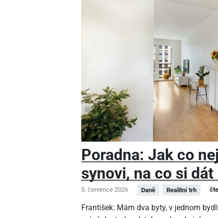
Poradna: Jak co nej
synovi, na co si dát
5. července 2026
čt
Daně
Realitní trh
František: Mám dva byty, v jednom bydlí