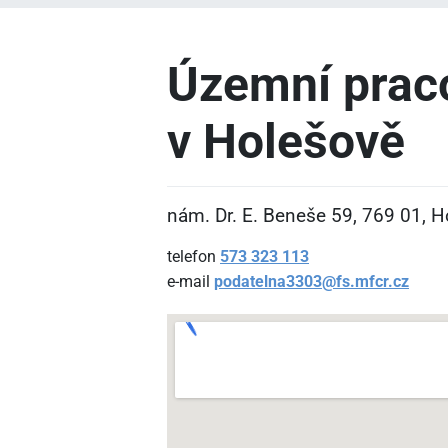
Územní prac
v Holešově
nám. Dr. E. Beneše 59, 769
01, H
telefon
573
323
113
e-mail
podatelna3303@fs.mfcr.cz