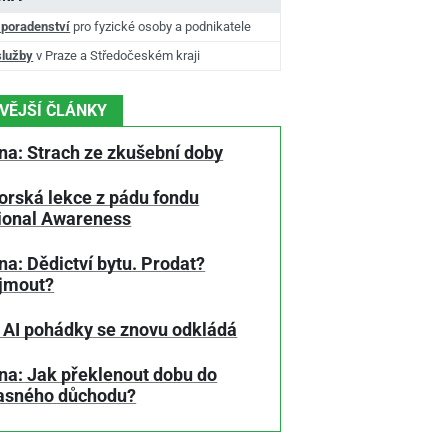
 poradenství
pro fyzické osoby a podnikatele
služby
v Praze a Středočeském kraji
VĚJŠÍ ČLÁNKY
na: Strach ze zkušební doby
orská lekce z pádu fondu
tional Awareness
a: Dědictví bytu. Prodat?
jmout?
 AI pohádky se znovu odkládá
na: Jak překlenout dobu do
asného důchodu?