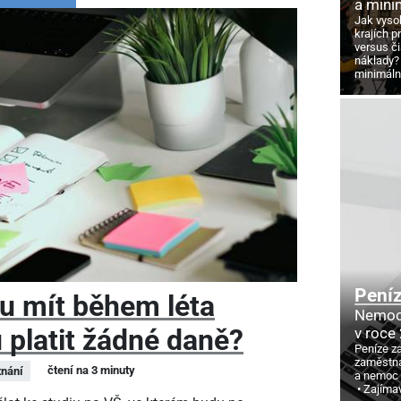
a mini
Jak vyso
krajích p
versus č
náklady?
minimáln
Pení
u mít během léta
Nemoc
 platit žádné daně?
v roce
Peníze z
zaměstna
čtení na 3 minuty
nání
a nemoc
Zajíma