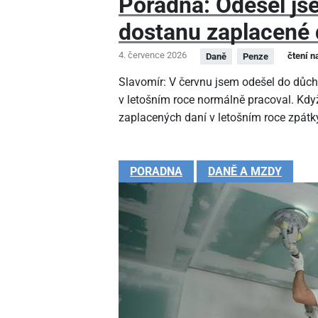
Poradna: Odešel js
dostanu zaplacené 
4. července 2026
čtení n
Daně
Penze
Slavomír: V červnu jsem odešel do důc
v letošním roce normálně pracoval. Kdy
zaplacených daní v letošním roce zpátk
PORADNA
DANĚ A MZDY