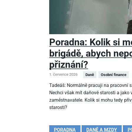
Poradna: Kolik si m
brigádě, abych nep
přiznání?
1. července 2026
Daně
Osobní finance
Tadeáš: Normálně pracuji na pracovní sm
Nechci však mít daňové starosti a jako
zaměstnavatele. Kolik si mohu tedy při
starosti?
PORADNA
DANĚ A MZDY
P