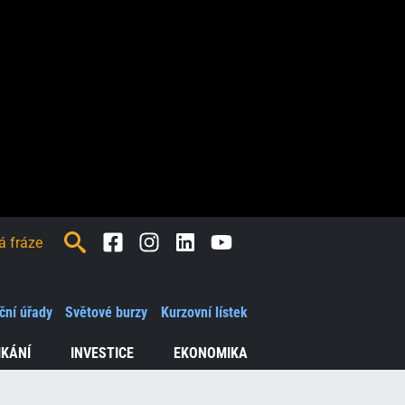
Facebook
Instagram
LinkedIn
Youtube
ční úřady
Světové burzy
Kurzovní lístek
IKÁNÍ
INVESTICE
EKONOMIKA