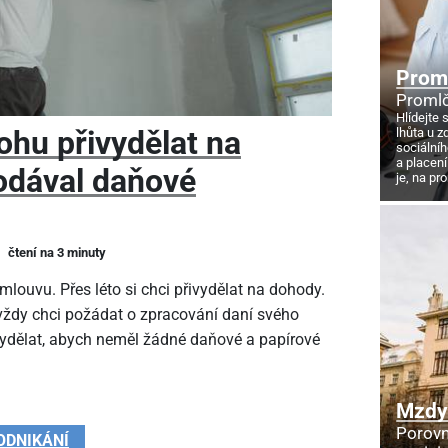
Proml
Promlč
Hlídejte 
ohu přivydělat na
lhůta u z
sociálníh
a placení
odával daňové
je, na pr
čtení na 3 minuty
louvu. Přes léto si chci přivydělat na dohody.
 vždy chci požádat o zpracování daní svého
vydělat, abych neměl žádné daňové a papírové
Mzdy 
Porovn
ODNIKÁNÍ