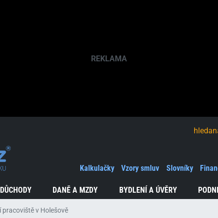
hledaná fráze
Kalkulačky
Vzory smluv
Slovníky
Finan
 DŮCHODY
DANĚ A MZDY
BYDLENÍ A ÚVĚRY
PODN
 pracoviště v Holešově