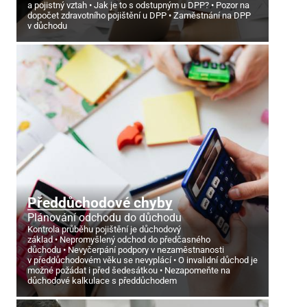
a pojistný vztah
Jak je to s odstupným u DPP?
Pozor na
dopočet zdravotního pojištění u DPP
Zaměstnání na DPP
v důchodu
Předdůchodové chyby
Plánování odchodu do důchodu
Kontrola průběhu pojištění je důchodový
základ
Nepromyšlený odchod do předčasného
důchodu
Nevyčerpání podpory v nezaměstnanosti
v předdůchodovém věku se nevyplácí
O invalidní důchod je
možné požádat i před šedesátkou
Nezapomeňte na
důchodové kalkulace s předdůchodem