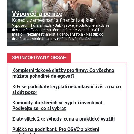
Výpověď a peníze
Konec v zaměstnání a finanční zajištění
Výpovědní lhůta a mzda
Jak vysoké je odstupné a kdy se
dostane?
Evidence na úřadu práce se vyplatí i kvůli
měsíci
Nezaměstnanost a daňová vratka
Nástup do
druhého zaměstnání a povinné daňové přiznání
SPONZOROVANÝ OBSAH
Kompletní tiskové služby pro firmy: Co všechno
můžete pohodlně delegovat?
Kdy se podnikateli vyplatí nebankovní úvěr a na co
si dát pozor
Komodity, do kterých se vyplatí investovat.
Podívejte se, co si vybrat
Zlatý slitek 2 g: výhody, cena a praktické využití
Půjčka na podnikání: Pro OSVČ a aktivní