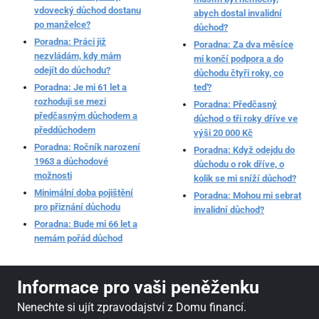
vdovecký důchod dostanu
abych dostal invalidní
po manželce?
důchod?
Poradna: Práci již
Poradna: Za dva měsíce
nezvládám, kdy mám
mi končí podpora a do
odejít do důchodu?
důchodu čtyři roky, co
Poradna: Je mi 61 let a
teď?
rozhoduji se mezi
Poradna: Předčasný
předčasným důchodem a
důchod o tři roky dříve ve
předdůchodem
výši 20 000 Kč
Poradna: Ročník narození
Poradna: Když odejdu do
1963 a důchodové
důchodu o rok dříve, o
možnosti
kolik se mi sníží důchod?
Minimální doba pojištění
Poradna: Mohou mi sebrat
pro přiznání důchodu
invalidní důchod?
Poradna: Bude mi 66 let a
nemám pořád důchod
Informace pro vaši peněženku
Nenechte si ujít zpravodajství z Domu financí.