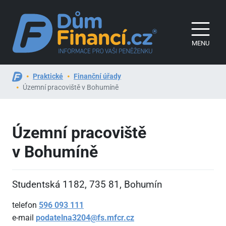
MENU
Praktické
Finanční úřady
Územní pracoviště v Bohumíně
Územní pracoviště
v Bohumíně
Studentská 1182, 735
81, Bohumín
telefon
596
093
111
e-mail
podatelna3204@fs.mfcr.cz