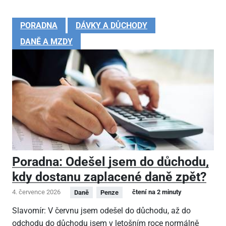
PORADNA
DÁVKY A DŮCHODY
DANĚ A MZDY
Poradna: Odešel jsem do důchodu,
kdy dostanu zaplacené daně zpět?
4. července 2026
čtení na 2 minuty
Daně
Penze
Slavomír: V červnu jsem odešel do důchodu, až do
odchodu do důchodu jsem v letošním roce normálně