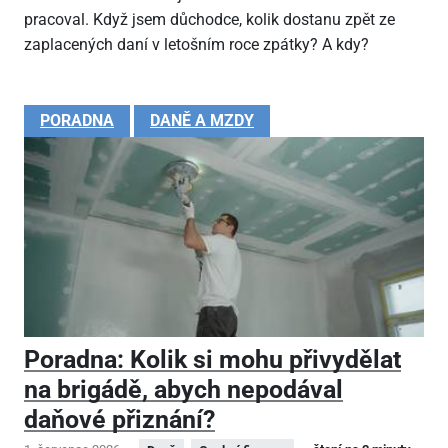
pracoval. Když jsem důchodce, kolik dostanu zpět ze
zaplacených daní v letošním roce zpátky? A kdy?
PORADNA
DANĚ A MZDY
Poradna: Kolik si mohu přivydělat
na brigádě, abych nepodával
daňové přiznání?