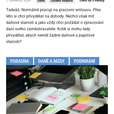
1. července 2026
čtení na 3 minuty
Daně
Osobní finance
Tadeáš: Normálně pracuji na pracovní smlouvu. Přes
léto si chci přivydělat na dohody. Nechci však mít
daňové starosti a jako vždy chci požádat o zpracování
daní svého zaměstnavatele. Kolik si mohu tedy
přivydělat, abych neměl žádné daňové a papírové
starosti?
PORADNA
DANĚ A MZDY
PODNIKÁNÍ