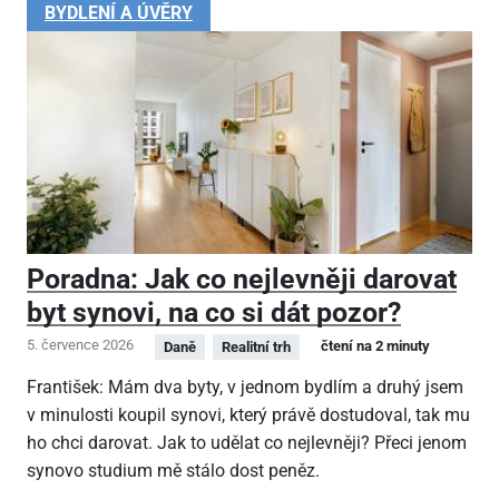
BYDLENÍ A ÚVĚRY
Poradna: Jak co nejlevněji darovat
byt synovi, na co si dát pozor?
5. července 2026
čtení na 2 minuty
Daně
Realitní trh
František: Mám dva byty, v jednom bydlím a druhý jsem
v minulosti koupil synovi, který právě dostudoval, tak mu
ho chci darovat. Jak to udělat co nejlevněji? Přeci jenom
synovo studium mě stálo dost peněz.