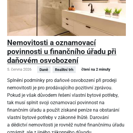
Nemovitosti a oznamovací
povinnosti u finančního úřadu při
daňovém osvobození
5. června 2026
čtení na 2 minuty
Daně
Realitní trh
Splnění podmínky pro daňové osvobození při prodeji
nemovitosti je pro prodávajícího pozitivní zprávou.
Pokud je však důvodem řešení vlastní bytové potřeby,
tak musí splnit svoji oznamovací povinnost na
finančním úřadu a použít získané peníze na obstarání
vlastní bytové potřeby v zákonné lhůtě. Darování
a dědictví nemovitosti je rovněž nutné finančnímu úřadu
oznámit, ale z jiného zákonného důvodu.