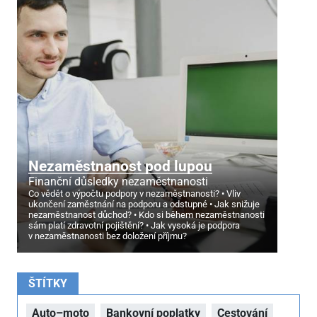
Nezaměstnanost pod lupou
Finanční důsledky nezaměstnanosti
Co vědět o výpočtu podpory v nezaměstnanosti?
Vliv
ukončení zaměstnání na podporu a odstupné
Jak snižuje
nezaměstnanost důchod?
Kdo si během nezaměstnanosti
sám platí zdravotní pojištění?
Jak vysoká je podpora
v nezaměstnanosti bez doložení příjmu?
ŠTÍTKY
Auto–moto
Bankovní poplatky
Cestování