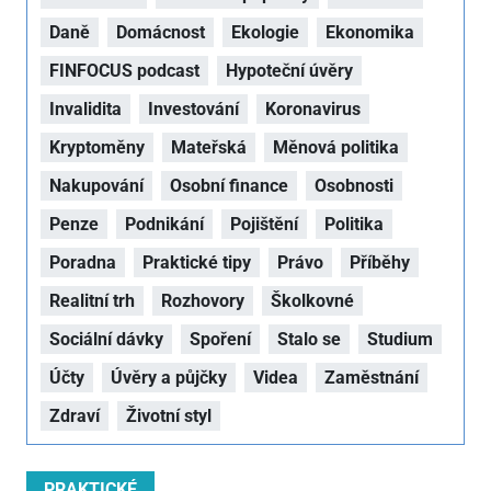
Daně
Domácnost
Ekologie
Ekonomika
FINFOCUS podcast
Hypoteční úvěry
Invalidita
Investování
Koronavirus
Kryptoměny
Mateřská
Měnová politika
Nakupování
Osobní finance
Osobnosti
Penze
Podnikání
Pojištění
Politika
Poradna
Praktické tipy
Právo
Příběhy
Realitní trh
Rozhovory
Školkovné
Sociální dávky
Spoření
Stalo se
Studium
Účty
Úvěry a půjčky
Videa
Zaměstnání
Zdraví
Životní styl
PRAKTICKÉ