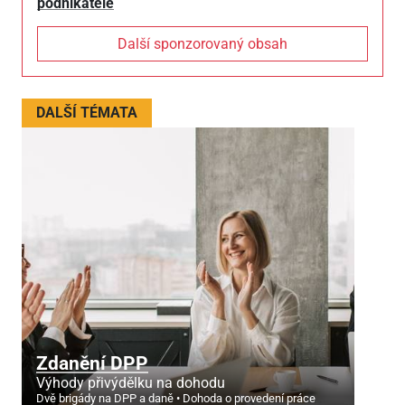
podnikatele
Další sponzorovaný obsah
DALŠÍ TÉMATA
Zdanění DPP
Výhody přivýdělku na dohodu
Dvě brigády na DPP a daně
Dohoda o provedení práce