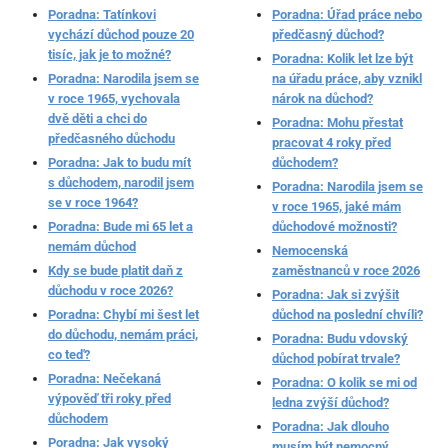
Poradna: Tatínkovi
Poradna: Úřad práce nebo
vychází důchod pouze 20
předčasný důchod?
tisíc, jak je to možné?
Poradna: Kolik let lze být
Poradna: Narodila jsem se
na úřadu práce, aby vznikl
v roce 1965, vychovala
nárok na důchod?
dvě děti a chci do
Poradna: Mohu přestat
předčasného důchodu
pracovat 4 roky před
Poradna: Jak to budu mít
důchodem?
s důchodem, narodil jsem
Poradna: Narodila jsem se
se v roce 1964?
v roce 1965, jaké mám
Poradna: Bude mi 65 let a
důchodové možnosti?
nemám důchod
Nemocenská
Kdy se bude platit daň z
zaměstnanců v roce 2026
důchodu v roce 2026?
Poradna: Jak si zvýšit
Poradna: Chybí mi šest let
důchod na poslední chvíli?
do důchodu, nemám práci,
Poradna: Budu vdovský
co teď?
důchod pobírat trvale?
Poradna: Nečekaná
Poradna: O kolik se mi od
výpověď tři roky před
ledna zvýší důchod?
důchodem
Poradna: Jak dlouho
Poradna: Jak vysoký
musím být nemocný,