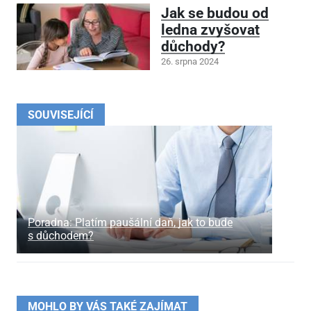
Jak se budou od
ledna zvyšovat
důchody?
26. srpna 2024
SOUVISEJÍCÍ
Poradna: Platím paušální daň, jak to bude
s důchodem?
MOHLO BY VÁS TAKÉ ZAJÍMAT