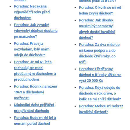
důchod pobírat trvale?
Poradna: Nečekaná
Poradna: O kolik se mi od
výpověď tři roky před
ledna zvýší důchod?
důchodem
Poradna: Jak dlouho
Poradna: Jak vysoký
musím být nemocný,
vdovecký důchod dostanu
abych dostal invalidní
po manželce?
důchod?
Poradna: Práci již
Poradna: Za dva měsíce
nezvládám, kdy mám
mi končí podpora a do
odejít do důchodu?
důchodu čtyři roky, co
Poradna: Je mi 61 let a
teď?
rozhoduji se mezi
Poradna: Předčasný
předčasným důchodem a
důchod o tři roky dříve ve
předdůchodem
výši 20 000 Kč
Poradna: Ročník narození
Poradna: Když odejdu do
1963 a důchodové
důchodu o rok dříve, o
možnosti
kolik se mi sníží důchod?
Minimální doba pojištění
Poradna: Mohou mi sebrat
pro přiznání důchodu
invalidní důchod?
Poradna: Bude mi 66 let a
nemám pořád důchod