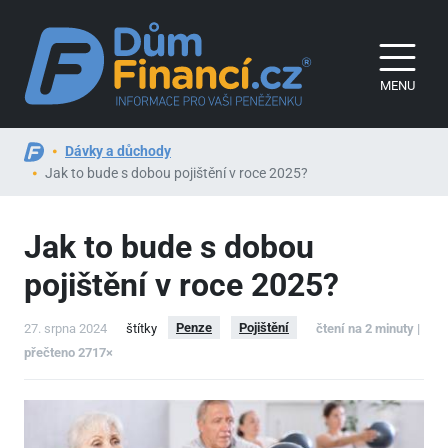
MENU
Dávky a důchody
Jak to bude s dobou pojištění v roce 2025?
Jak to bude s dobou
pojištění v roce 2025?
Penze
Pojištění
27. srpna 2024
štítky
čtení na 2 minuty |
přečteno 2717×