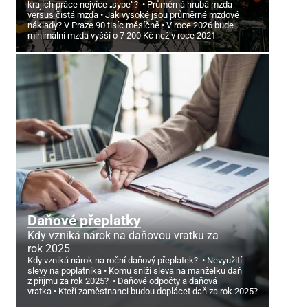
krajích práce nejvíce „sype“?
Průměrná hrubá mzda
versus čistá mzda
Jak vysoké jsou průměrné mzdové
náklady? V Praze 90 tisíc měsíčně
V roce 2026 bude
minimální mzda vyšší o 7
200 Kč než v roce 2021
Daňové přeplatky
Kdy vzniká nárok na daňovou vratku za
rok 2025
Kdy vzniká nárok na roční daňový přeplatek?
Nevyužití
slevy na poplatníka
Komu sníží sleva na manželku daň
z příjmu za rok 2025?
Daňové odpočty a daňová
vratka
Kteří zaměstnanci budou doplácet daň za rok 2025?