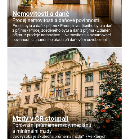
Nemovitosti a daně
Prodej nemovitosti a daňové povinnosti
Prodej bytu a daň z příjmu
Prodej investičního bytu a daň
z příjmu
Prodej zděděného bytu a daň z příjmu
Zdanění
příjmu z prodeje nemovitosti
Nemovitosti a oznamovací
povinnosti u finančního úřadu při daňovém osvobození
Mzdy v ČR stoupají
Porovnání průměrné mzdy, mediánu
a minimální mzdy
Jak vysoká je skutečná průměrná mzda?
Ve kterých