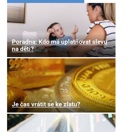
Poradna: Kdo má uplatňovat slevu
na děti?
Je čas vrátit se ke zlatu?