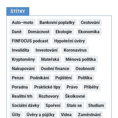
ŠTÍTKY
Auto–moto
Bankovní poplatky
Cestování
Daně
Domácnost
Ekologie
Ekonomika
FINFOCUS podcast
Hypoteční úvěry
Invalidita
Investování
Koronavirus
Kryptoměny
Mateřská
Měnová politika
Nakupování
Osobní finance
Osobnosti
Penze
Podnikání
Pojištění
Politika
Poradna
Praktické tipy
Právo
Příběhy
Realitní trh
Rozhovory
Školkovné
Sociální dávky
Spoření
Stalo se
Studium
Účty
Úvěry a půjčky
Videa
Zaměstnání