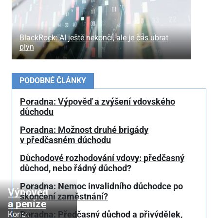
BlackRock: AI ještě nekončí, ale je čas ubrat
plyn
PODOBNÉ ČLÁNKY
Poradna: Výpověď a zvýšení vdovského
důchodu
Poradna: Možnost druhé brigády
v předčasném důchodu
Důchodové rozhodování vdovy: předčasný
důchod, nebo řádný důchod?
Poradna: Nemoc invalidního důchodce po
Výpověď
skončení zaměstnání?
a peníze
Poradna: Předčasný důchod a přivýdělek,
Konec