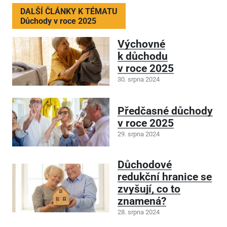
DALŠÍ ČLÁNKY K TÉMATU
Důchody v roce 2025
Výchovné
k důchodu
v roce 2025
30. srpna 2024
Předčasné důchody
v roce 2025
29. srpna 2024
Důchodové
redukční hranice se
zvyšují, co to
znamená?
28. srpna 2024