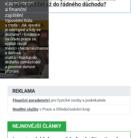
v zaměstnání
nebo vydržet až do řádného důchodu?
a finanční
zajištění
Výpovědní lhůta
AKTUÁLNÍ TÉMA
a mzda
Jak vysoké
je odstupné a kdy se
dostane?
Evidence
na úřadu práce se
vyplatí i kvůli
měsíci
Nezaměstnanost
a daňová
vratka
Nástup do
druhého zaměstnání
a povinné daňové
přiznání
REKLAMA
Finanční poradenství
pro fyzické osoby a podnikatele
Realitní služby
v Praze a Středočeském kraji
NEJNOVĚJŠÍ ČLÁNKY