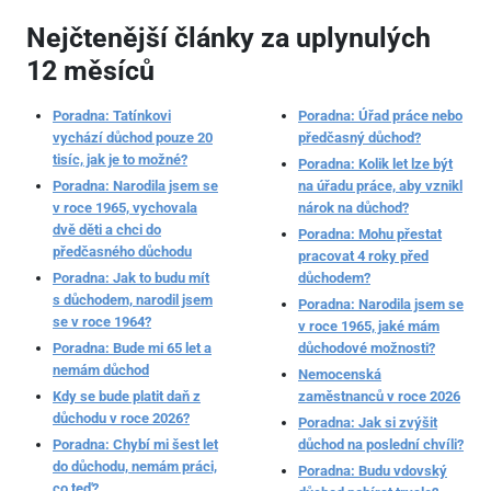
Nejčtenější články za uplynulých
12 měsíců
Poradna: Tatínkovi
Poradna: Úřad práce nebo
vychází důchod pouze 20
předčasný důchod?
tisíc, jak je to možné?
Poradna: Kolik let lze být
Poradna: Narodila jsem se
na úřadu práce, aby vznikl
v roce 1965, vychovala
nárok na důchod?
dvě děti a chci do
Poradna: Mohu přestat
předčasného důchodu
pracovat 4 roky před
Poradna: Jak to budu mít
důchodem?
s důchodem, narodil jsem
Poradna: Narodila jsem se
se v roce 1964?
v roce 1965, jaké mám
Poradna: Bude mi 65 let a
důchodové možnosti?
nemám důchod
Nemocenská
Kdy se bude platit daň z
zaměstnanců v roce 2026
důchodu v roce 2026?
Poradna: Jak si zvýšit
Poradna: Chybí mi šest let
důchod na poslední chvíli?
do důchodu, nemám práci,
Poradna: Budu vdovský
co teď?