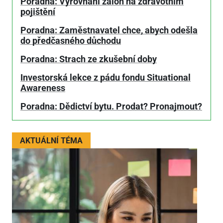
Poradna: Vyrovnání záloh na zdravotním
pojištění
Poradna: Zaměstnavatel chce, abych odešla
do předčasného důchodu
Poradna: Strach ze zkušební doby
Investorská lekce z pádu fondu Situational
Awareness
Poradna: Dědictví bytu. Prodat? Pronajmout?
AKTUÁLNÍ TÉMA