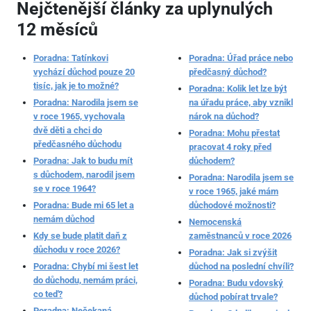
Nejčtenější články za uplynulých
12 měsíců
Poradna: Tatínkovi
Poradna: Úřad práce nebo
vychází důchod pouze 20
předčasný důchod?
tisíc, jak je to možné?
Poradna: Kolik let lze být
Poradna: Narodila jsem se
na úřadu práce, aby vznikl
v roce 1965, vychovala
nárok na důchod?
dvě děti a chci do
Poradna: Mohu přestat
předčasného důchodu
pracovat 4 roky před
Poradna: Jak to budu mít
důchodem?
s důchodem, narodil jsem
Poradna: Narodila jsem se
se v roce 1964?
v roce 1965, jaké mám
Poradna: Bude mi 65 let a
důchodové možnosti?
nemám důchod
Nemocenská
Kdy se bude platit daň z
zaměstnanců v roce 2026
důchodu v roce 2026?
Poradna: Jak si zvýšit
Poradna: Chybí mi šest let
důchod na poslední chvíli?
do důchodu, nemám práci,
Poradna: Budu vdovský
co teď?
důchod pobírat trvale?
Poradna: Nečekaná