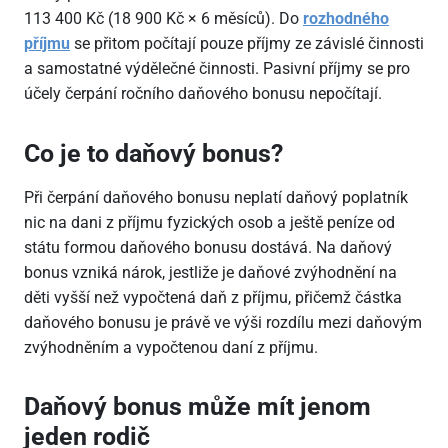
113
400 Kč (18
900 Kč × 6 měsíců). Do
rozhodného
příjmu
se přitom počítají pouze příjmy ze závislé činnosti
a samostatné výdělečné činnosti. Pasivní příjmy se pro
účely čerpání ročního daňového bonusu nepočítají.
Co je to daňový bonus?
Při čerpání daňového bonusu neplatí daňový poplatník
nic na dani z příjmu fyzických osob a ještě peníze od
státu formou daňového bonusu dostává. Na daňový
bonus vzniká nárok, jestliže je daňové zvýhodnění na
děti vyšší než vypočtená daň z příjmu, přičemž částka
daňového bonusu je právě ve výši rozdílu mezi daňovým
zvýhodněním a vypočtenou daní z příjmu.
Daňový bonus může mít jenom
jeden rodič