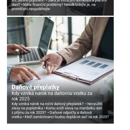
sociálního pojištění?
Jaká je lhůta pro doměření a placení
daní?
Máte finanční problémy? Neodkládejte je, na
promlčení nespoléhejte
Daňové přeplatky
Kdy vzniká nárok na daňovou vratku za
rok 2025
Kdy vzniká nárok na roční daňový přeplatek?
Nevyužití
slevy na poplatníka
Komu sníží sleva na manželku daň
z příjmu za rok 2025?
Daňové odpočty a daňová
vratka
Kteří zaměstnanci budou doplácet daň za rok 2025?