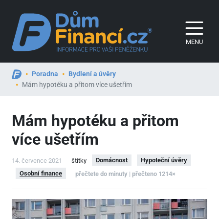
MENU
Poradna
Bydlení a úvěry
Mám hypotéku a přitom více ušetřím
Mám hypotéku a přitom
více ušetřím
Domácnost
Hypoteční úvěry
14. července 2021
štítky
Osobní finance
přečtete do minuty | přečteno 1214×