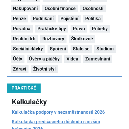
Nakupování
Osobní finance
Osobnosti
Penze
Podnikání
Pojištění
Politika
Poradna
Praktické tipy
Právo
Příběhy
Realitní trh
Rozhovory
Školkovné
Sociální dávky
Spoření
Stalo se
Studium
Účty
Úvěry a půjčky
Videa
Zaměstnání
Zdraví
Životní styl
PRAKTICKÉ
Kalkulačky
Kalkulačka podpory v nezaměstnanosti 2026
Kalkulačka předčasného důchodu s nižším
krácením 2026