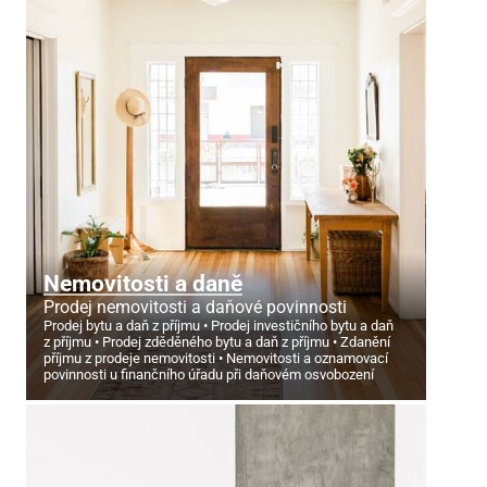
Nemovitosti a daně
Prodej nemovitosti a daňové povinnosti
Prodej bytu a daň z příjmu
Prodej investičního bytu a daň
z příjmu
Prodej zděděného bytu a daň z příjmu
Zdanění
příjmu z prodeje nemovitosti
Nemovitosti a oznamovací
povinnosti u finančního úřadu při daňovém osvobození