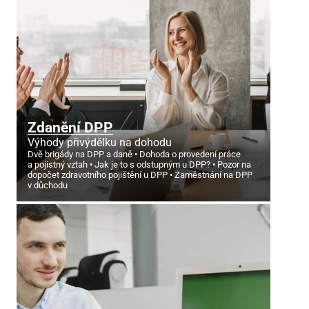
Zdanění DPP
Výhody přivýdělku na dohodu
Dvě brigády na DPP a daně
Dohoda o provedení práce
a pojistný vztah
Jak je to s odstupným u DPP?
Pozor na
dopočet zdravotního pojištění u DPP
Zaměstnání na DPP
v důchodu