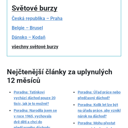
Světové burzy
Česká republika – Praha
Belgie – Brusel
Dánsko – Kodaň
všechny světové burzy
Nejčtenější články za uplynulých
12 měsíců
Poradna: Tatínkovi
Poradna: Úřad práce nebo
vychází důchod pouze 20
předčasný důchod?
tisíc, jak je to možné?
Poradna: Kolik let lze být
Poradna: Narodila jsem se
na úřadu práce, aby vznikl
v roce 1965, vychovala
nárok na důchod?
dvě děti a chci do
Poradna: Mohu přestat
předčasného důchodu