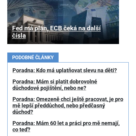
Fed má plán, ECB čeká na další
čísla
PODOBNÉ ČLÁNKY
Poradna: Kdo má uplatňovat slevu na děti?
Poradna: Mám si platit dobrovolné
důchodové pojištění, nebo ne?
Poradna: Omezeně chci ještě pracovat, je pro
mě lepší předdůchod, nebo předčasný
důchod?
Poradna: Mám 60 let a práci pro mě nemají,
co teď?