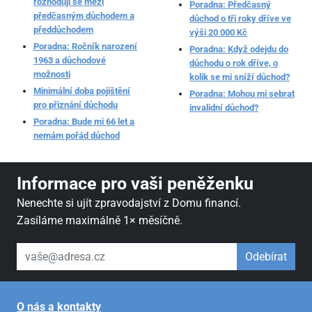
rozhoduji se mezi
Poradna: Předčasný
předčasným důchodem a
důchod o tři roky dříve ve
předdůchodem
výši 20 000 Kč
Poradna: Ročník narození
Poradna: Když odejdu do
1963 a důchodové
důchodu o rok dříve, o
možnosti
kolik se mi sníží důchod?
Minimální doba pojištění
Poradna: Mohou mi sebrat
pro přiznání důchodu
invalidní důchod?
Poradna: Bude mi 66 let a
nemám pořád důchod
Informace pro vaši peněženku
Nenechte si ujít zpravodajství z Domu financí.
Zasíláme maximálně 1× měsíčně.
váš email
Odebírat
O nás a kontakty