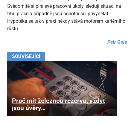
Svědomitě si plní své pracovní úkoly, sledují situaci na
trhu práce a případně jsou ochotni si i přivydělat.
Hypotéka se tak v praxi někdy stává motorem kariérního
růstu.
Petr Gola
SOUVISEJÍCÍ
Proč mít železnou rezervu, vždyť
jsou úvěry…