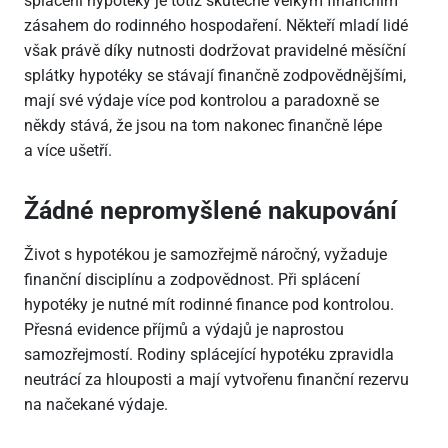
splácení hypotéky je totiž skutečně velkým finančním
zásahem do rodinného hospodaření. Někteří mladí lidé
však právě díky nutnosti dodržovat pravidelné měsíční
splátky hypotéky se stávají finančně zodpovědnějšími,
mají své výdaje více pod kontrolou a paradoxně se
někdy stává, že jsou na tom nakonec finančně lépe
a více ušetří.
Žádné nepromyšlené nakupování
Život s hypotékou je samozřejmě náročný, vyžaduje
finanční disciplínu a zodpovědnost. Při splácení
hypotéky je nutné mít rodinné finance pod kontrolou.
Přesná evidence příjmů a výdajů je naprostou
samozřejmostí. Rodiny splácející hypotéku zpravidla
neutrácí za hlouposti a mají vytvořenu finanční rezervu
na načekané výdaje.