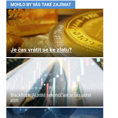
MOHLO BY VÁS TAKÉ ZAJÍMAT
Je čas vrátit se ke zlatu?
BlackRock: AI ještě nekončí, ale je čas ubrat
plyn