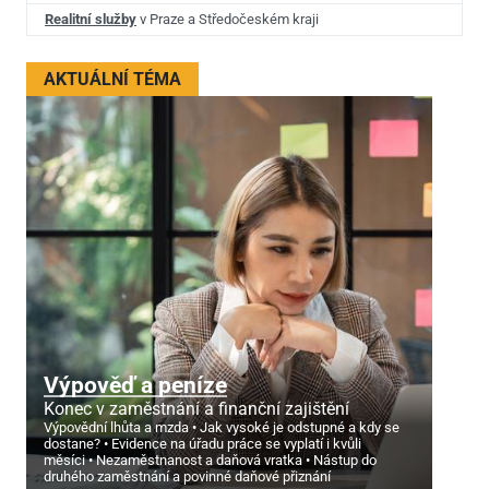
Realitní služby
v Praze a Středočeském kraji
AKTUÁLNÍ TÉMA
Výpověď a peníze
Konec v zaměstnání a finanční zajištění
Výpovědní lhůta a mzda
Jak vysoké je odstupné a kdy se
dostane?
Evidence na úřadu práce se vyplatí i kvůli
měsíci
Nezaměstnanost a daňová vratka
Nástup do
druhého zaměstnání a povinné daňové přiznání