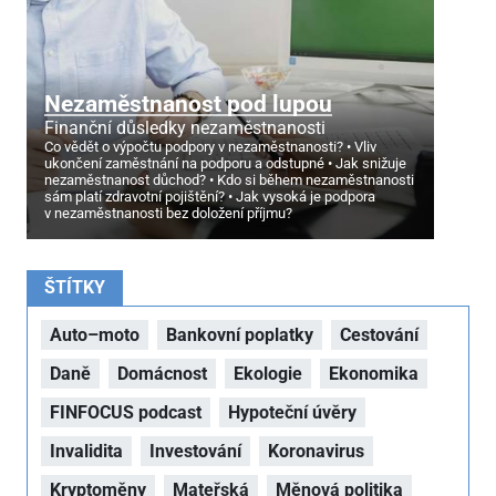
Nezaměstnanost pod lupou
Finanční důsledky nezaměstnanosti
Co vědět o výpočtu podpory v nezaměstnanosti?
Vliv
ukončení zaměstnání na podporu a odstupné
Jak snižuje
nezaměstnanost důchod?
Kdo si během nezaměstnanosti
sám platí zdravotní pojištění?
Jak vysoká je podpora
v nezaměstnanosti bez doložení příjmu?
ŠTÍTKY
Auto–moto
Bankovní poplatky
Cestování
Daně
Domácnost
Ekologie
Ekonomika
FINFOCUS podcast
Hypoteční úvěry
Invalidita
Investování
Koronavirus
Kryptoměny
Mateřská
Měnová politika