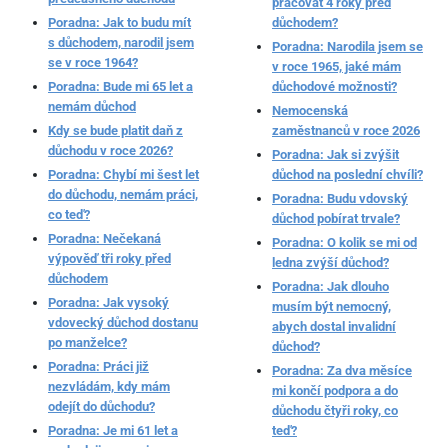
pracovat 4 roky před
Poradna: Jak to budu mít
důchodem?
s důchodem, narodil jsem
Poradna: Narodila jsem se
se v roce 1964?
v roce 1965, jaké mám
Poradna: Bude mi 65 let a
důchodové možnosti?
nemám důchod
Nemocenská
Kdy se bude platit daň z
zaměstnanců v roce 2026
důchodu v roce 2026?
Poradna: Jak si zvýšit
Poradna: Chybí mi šest let
důchod na poslední chvíli?
do důchodu, nemám práci,
Poradna: Budu vdovský
co teď?
důchod pobírat trvale?
Poradna: Nečekaná
Poradna: O kolik se mi od
výpověď tři roky před
ledna zvýší důchod?
důchodem
Poradna: Jak dlouho
Poradna: Jak vysoký
musím být nemocný,
vdovecký důchod dostanu
abych dostal invalidní
po manželce?
důchod?
Poradna: Práci již
Poradna: Za dva měsíce
nezvládám, kdy mám
mi končí podpora a do
odejít do důchodu?
důchodu čtyři roky, co
Poradna: Je mi 61 let a
teď?