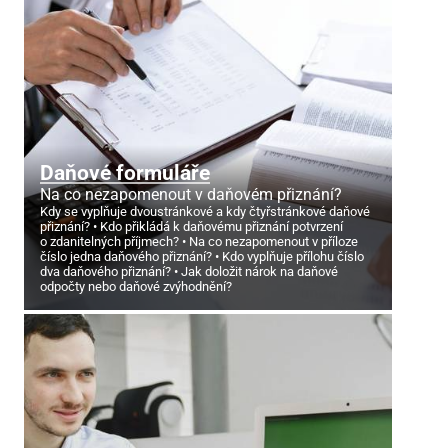
Daňové formuláře
Na co nezapomenout v daňovém přiznání?
Kdy se vyplňuje dvoustránkové a kdy čtyřstránkové daňové
přiznání?
Kdo přikládá k daňovému přiznání potvrzení
o zdanitelných příjmech?
Na co nezapomenout v příloze
číslo jedna daňového přiznání?
Kdo vyplňuje přílohu číslo
dva daňového přiznání?
Jak doložit nárok na daňové
odpočty nebo daňové zvýhodnění?