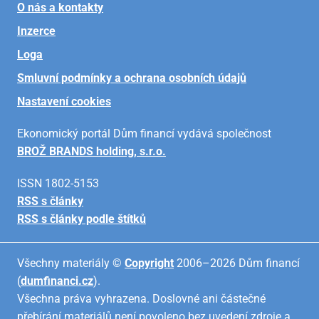
O nás a kontakty
Inzerce
Loga
Smluvní podmínky a ochrana osobních údajů
Nastavení cookies
Ekonomický portál Dům financí vydává společnost
BROŽ BRANDS holding, s.r.o.
ISSN 1802-5153
RSS s články
RSS s články podle štítků
Všechny materiály ©
Copyright
2006–2026 Dům financí
(
dumfinanci.cz
).
Všechna práva vyhrazena. Doslovné ani částečné
přebírání materiálů není povoleno bez uvedení zdroje a