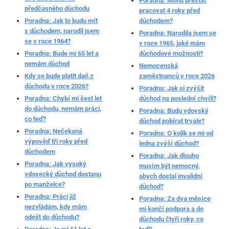
Poradna: Mohu přestat
předčasného důchodu
pracovat 4 roky před
Poradna: Jak to budu mít
důchodem?
s důchodem, narodil jsem
Poradna: Narodila jsem se
se v roce 1964?
v roce 1965, jaké mám
Poradna: Bude mi 65 let a
důchodové možnosti?
nemám důchod
Nemocenská
Kdy se bude platit daň z
zaměstnanců v roce 2026
důchodu v roce 2026?
Poradna: Jak si zvýšit
Poradna: Chybí mi šest let
důchod na poslední chvíli?
do důchodu, nemám práci,
Poradna: Budu vdovský
co teď?
důchod pobírat trvale?
Poradna: Nečekaná
Poradna: O kolik se mi od
výpověď tři roky před
ledna zvýší důchod?
důchodem
Poradna: Jak dlouho
Poradna: Jak vysoký
musím být nemocný,
vdovecký důchod dostanu
abych dostal invalidní
po manželce?
důchod?
Poradna: Práci již
Poradna: Za dva měsíce
nezvládám, kdy mám
mi končí podpora a do
odejít do důchodu?
důchodu čtyři roky, co