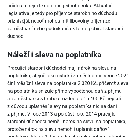
určitou a nejdéle na dobu jednoho roku. Aktuální
legislativa je tedy pro příjemce starobního důchodu
příznivější, neboť mohou mít libovolný příjem ze
zaměstnání nebo podnikání a k tomu pobírat starobní
důchod.
Náleží i sleva na poplatníka
Pracující starobní důchodci mají nárok na slevu na
poplatníka, stejně jako ostatní zaměstnanci. V roce 2021
činí měsíční sleva na poplatníka 2
320 Kč, přičemž sleva
na poplatníka snižuje přímo vypočtenou daň z příjmu
a zaměstnanci s hrubou mzdou do 15
400 Kč neplatí
z důvodu uplatnění slevy na poplatníka nic na dani
z příjmu. V roce 2013 a po část roku 2014 pracující
starobní důchodci neměli nárok na slevu na poplatníka,
protože nárok na slevu nemohli uplatnit daňoví
poplatníci, kteří k 1. lednu daného roku pobírali starobní