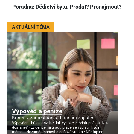
Poradna: Dědictví bytu. Prodat? Pronajmout?
AKTUÁLNÍ TÉMA
Výpověď a peníze
Konec v zaměstnání a finanční zajištění
Výpovědní lhůta a mzda
Jak vysoké je odstupné a kdy se
dostane?
Evidence na úřadu práce se vyplatí i kvůli
měsíci
Nezaměstnanost a daňová vratka
Nástup do