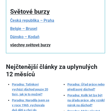
Světové burzy
Česká republika – Praha
Belgie – Brusel
Dánsko – Kodaň
všechny světové burzy
Nejčtenější články za uplynulých
12 měsíců
Poradna: Tatínkovi
Poradna: Úřad práce nebo
vychází důchod pouze 20
předčasný důchod?
tisíc, jak je to možné?
Poradna: Kolik let lze být
Poradna: Narodila jsem se
na úřadu práce, aby vznikl
v roce 1965, vychovala
nárok na důchod?
dvě děti a chci do