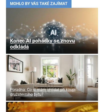
MOHLO BY VÁS TAKÉ ZAJÍMAT
Konec AI pohádky se znovu
odkládá
Poradna: Co si mám ohlídat při koupi
družstevního bytu?