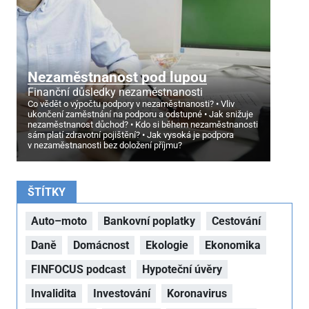
Nezaměstnanost pod lupou
Finanční důsledky nezaměstnanosti
Co vědět o výpočtu podpory v nezaměstnanosti?
Vliv
ukončení zaměstnání na podporu a odstupné
Jak snižuje
nezaměstnanost důchod?
Kdo si během nezaměstnanosti
sám platí zdravotní pojištění?
Jak vysoká je podpora
v nezaměstnanosti bez doložení příjmu?
ŠTÍTKY
Auto–moto
Bankovní poplatky
Cestování
Daně
Domácnost
Ekologie
Ekonomika
FINFOCUS podcast
Hypoteční úvěry
Invalidita
Investování
Koronavirus