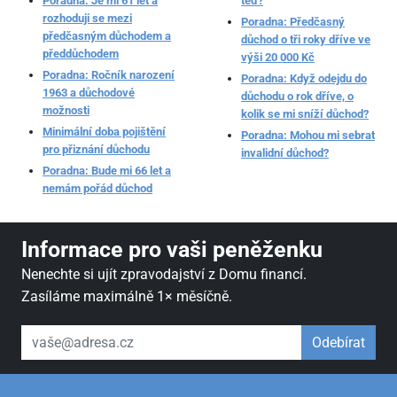
Poradna: Je mi 61 let a
teď?
rozhoduji se mezi
Poradna: Předčasný
předčasným důchodem a
důchod o tři roky dříve ve
předdůchodem
výši 20 000 Kč
Poradna: Ročník narození
Poradna: Když odejdu do
1963 a důchodové
důchodu o rok dříve, o
možnosti
kolik se mi sníží důchod?
Minimální doba pojištění
Poradna: Mohou mi sebrat
pro přiznání důchodu
invalidní důchod?
Poradna: Bude mi 66 let a
nemám pořád důchod
Informace pro vaši peněženku
Nenechte si ujít zpravodajství z Domu financí.
Zasíláme maximálně 1× měsíčně.
váš email
Odebírat