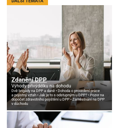
DALŠÍ TÉMATA
Zdanění DPP
Výhody přivýdělku na dohodu
Dvě brigády na DPP a daně
Dohoda o provedení práce
a pojistný vztah
Jak je to s odstupným u DPP?
Pozor na
dopočet zdravotního pojištění u DPP
Zaměstnání na DPP
v důchodu