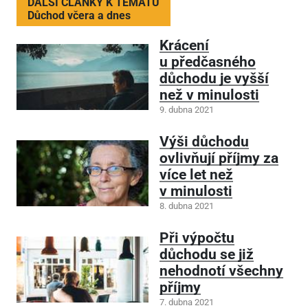
DALŠÍ ČLÁNKY K TÉMATU
Důchod včera a dnes
Krácení
u předčasného
důchodu je vyšší
než v minulosti
9. dubna 2021
Výši důchodu
ovlivňují příjmy za
více let než
v minulosti
8. dubna 2021
Při výpočtu
důchodu se již
nehodnotí všechny
příjmy
7. dubna 2021