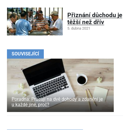
Přiznání důchodu je
těžší než dřív
5. dubna 2021
SOUVISEJÍCÍ
Poradna: Pracuji na dvě dohody a zdanění je
u každé jiné, proč?