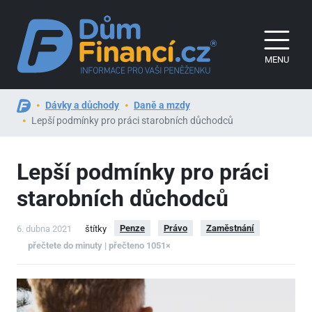
MENU
Dávky a důchody
Daně a mzdy
Lepší podmínky pro práci starobních důchodců
Lepší podmínky pro práci
starobních důchodců
Penze
Právo
Zaměstnání
6. dubna 2021
štítky
přečtete do minuty | přečteno 1051×