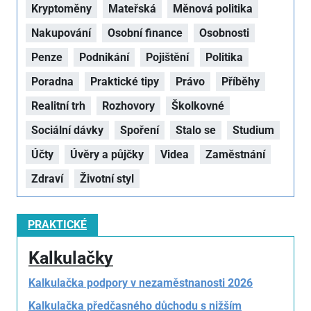
Kryptoměny
Mateřská
Měnová politika
Nakupování
Osobní finance
Osobnosti
Penze
Podnikání
Pojištění
Politika
Poradna
Praktické tipy
Právo
Příběhy
Realitní trh
Rozhovory
Školkovné
Sociální dávky
Spoření
Stalo se
Studium
Účty
Úvěry a půjčky
Videa
Zaměstnání
Zdraví
Životní styl
PRAKTICKÉ
Kalkulačky
Kalkulačka podpory v nezaměstnanosti 2026
Kalkulačka předčasného důchodu s nižším