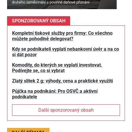
druhého zaměstnání a povinné daňové přiznání
SPONZOROVANÝ OBSAH
Kompletní tiskové služby pro firmy: Co všechno
můžete pohodlně delegovat?
Kdy se podnikateli vyplatí nebankovní úvěr a na co
si dát pozor
Komodity, do kterých se vyplatí investovat.
Podívejte se, co si vybrat
Zlatý slitek 2 g: výhody, cena a praktické využití
Půjčka na podnikání: Pro OSVČ a aktivní
podnikatele
Další sponzorovaný obsah