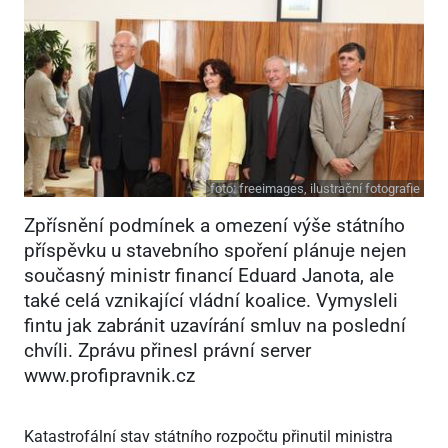
foto:
freeimages, ilustrační fotografie
Zpřísnění podmínek a omezení výše státního
příspěvku u stavebního spoření plánuje nejen
současný ministr financí Eduard Janota, ale
také celá vznikající vládní koalice. Vymysleli
fintu jak zabránit uzavírání smluv na poslední
chvíli. Zprávu přinesl právní server
www.profipravnik.cz
Katastrofální stav státního rozpočtu přinutil ministra