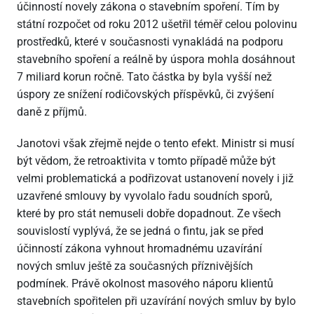
účinností novely zákona o stavebním spoření. Tím by
státní rozpočet od roku 2012 ušetřil téměř celou polovinu
prostředků, které v současnosti vynakládá na podporu
stavebního spoření a reálně by úspora mohla dosáhnout
7 miliard korun ročně. Tato částka by byla vyšší než
úspory ze snížení rodičovských příspěvků, či zvýšení
daně z příjmů.
Janotovi však zřejmě nejde o tento efekt. Ministr si musí
být vědom, že retroaktivita v tomto případě může být
velmi problematická a podřizovat ustanovení novely i již
uzavřené smlouvy by vyvolalo řadu soudních sporů,
které by pro stát nemuseli dobře dopadnout. Ze všech
souvislostí vyplývá, že se jedná o fintu, jak se před
účinností zákona vyhnout hromadnému uzavírání
nových smluv ještě za současných příznivějších
podmínek. Právě okolnost masového náporu klientů
stavebních spořitelen při uzavírání nových smluv by bylo