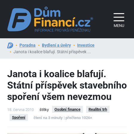
MENU
Poradna
Bydlení a úvěry
Investice
Janota i koalice blafují. Státní příspěvek ...
Janota i koalice blafují.
Státní příspěvek stavebního
spoření všem nevezmou
Osobní finance
Realitní trh
18. června 2010
štítky
Spoření
čtení na 3 minuty | přečteno 1026×