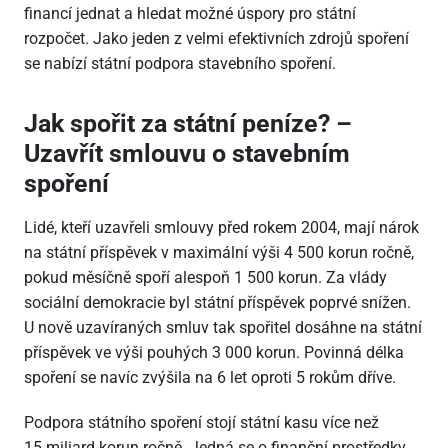
financí jednat a hledat možné úspory pro státní
rozpočet. Jako jeden z velmi efektivních zdrojů spoření
se nabízí státní podpora stavebního spoření.
Jak spořit za státní peníze? –
Uzavřít smlouvu o stavebním
spoření
Lidé, kteří uzavřeli smlouvy před rokem 2004, mají nárok
na státní příspěvek v maximální výši 4 500 korun ročně,
pokud měsíčně spoří alespoň 1 500 korun. Za vlády
sociální demokracie byl státní příspěvek poprvé snížen.
U nově uzavíraných smluv tak spořitel dosáhne na státní
příspěvek ve výši pouhých 3 000 korun. Povinná délka
spoření se navíc zvýšila na 6 let oproti 5 rokům dříve.
Podpora státního spoření stojí státní kasu více než
15 miliard korun ročně. Jedná se o finanční prostředky,