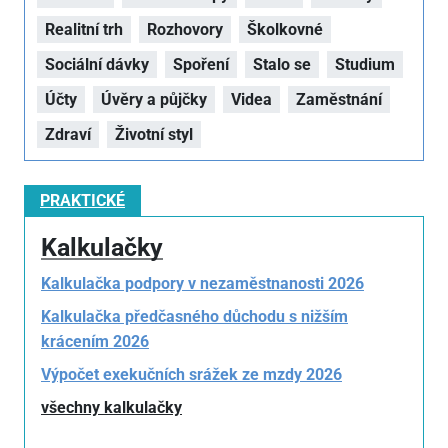
Realitní trh
Rozhovory
Školkovné
Sociální dávky
Spoření
Stalo se
Studium
Účty
Úvěry a půjčky
Videa
Zaměstnání
Zdraví
Životní styl
PRAKTICKÉ
Kalkulačky
Kalkulačka podpory v nezaměstnanosti 2026
Kalkulačka předčasného důchodu s nižším
krácením 2026
Výpočet exekučních srážek ze mzdy 2026
všechny kalkulačky