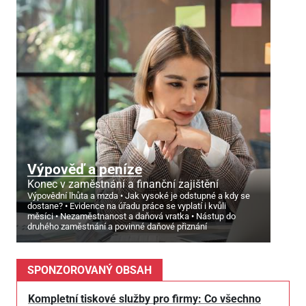
Výpověď a peníze
Konec v zaměstnání a finanční zajištění
Výpovědní lhůta a mzda
Jak vysoké je odstupné a kdy se
dostane?
Evidence na úřadu práce se vyplatí i kvůli
měsíci
Nezaměstnanost a daňová vratka
Nástup do
druhého zaměstnání a povinné daňové přiznání
SPONZOROVANÝ OBSAH
Kompletní tiskové služby pro firmy: Co všechno