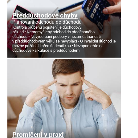
Předdůchodové chyby
Plánování odchodu do důchodu
Kontrola průběhu pojištění je důchodový
základ
Nepromyšlený odchod do předčasného
důchodu
Nevyčerpání podpory v nezaměstnanosti
v předdůchodovém věku se nevyplácí
O invalidní důchod je
možné požádat i před šedesátkou
Nezapomeňte na
důchodové kalkulace s předdůchodem
Promlčení v praxi