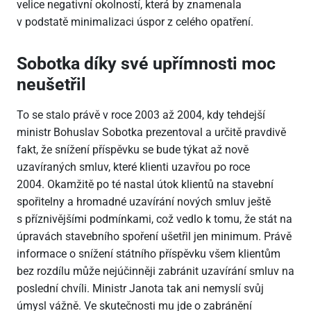
velice negativní okolností, která by znamenala
v podstatě minimalizaci úspor z celého opatření.
Sobotka díky své upřímnosti moc
neušetřil
To se stalo právě v roce 2003 až 2004, kdy tehdejší
ministr Bohuslav Sobotka prezentoval a určitě pravdivě
fakt, že snížení příspěvku se bude týkat až nově
uzavíraných smluv, které klienti uzavřou po roce
2004. Okamžitě po té nastal útok klientů na stavební
spořitelny a hromadné uzavírání nových smluv ještě
s příznivějšími podmínkami, což vedlo k tomu, že stát na
úpravách stavebního spoření ušetřil jen minimum. Právě
informace o snížení státního příspěvku všem klientům
bez rozdílu může nejúčinněji zabránit uzavírání smluv na
poslední chvíli. Ministr Janota tak ani nemyslí svůj
úmysl vážně. Ve skutečnosti mu jde o zabránění