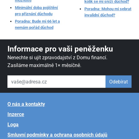
možnosti
kolik se mi sníží důchod?
Minimální doba pojištění
Poradna: Mohou mi sebrat
pro přiznání důchodu
invalidní důchod?
Poradna: Bude mi 66 let a
nemám pořád důchod
Informace pro vaši peněženku
Nenechte si ujít zpravodajství z Domu financí.
Zasíláme maximálně 1× měsíčně.
váš email
Odebírat
O nás a kontakty
Inzerce
Loga
Smluvní podmínky a ochrana osobních údajů