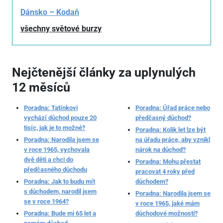
Dánsko – Kodaň
všechny světové burzy
Nejčtenější články za uplynulých
12 měsíců
Poradna: Tatínkovi
Poradna: Úřad práce nebo
vychází důchod pouze 20
předčasný důchod?
tisíc, jak je to možné?
Poradna: Kolik let lze být
Poradna: Narodila jsem se
na úřadu práce, aby vznikl
v roce 1965, vychovala
nárok na důchod?
dvě děti a chci do
Poradna: Mohu přestat
předčasného důchodu
pracovat 4 roky před
Poradna: Jak to budu mít
důchodem?
s důchodem, narodil jsem
Poradna: Narodila jsem se
se v roce 1964?
v roce 1965, jaké mám
Poradna: Bude mi 65 let a
důchodové možnosti?