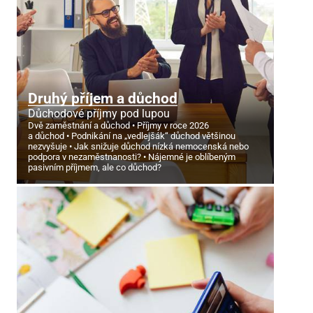
Druhý příjem a důchod
Důchodové příjmy pod lupou
Dvě zaměstnání a důchod
Příjmy v roce 2026
a důchod
Podnikání na „vedlejšák“ důchod většinou
nezvyšuje
Jak snižuje důchod nízká nemocenská nebo
podpora v nezaměstnanosti?
Nájemné je oblíbeným
pasivním příjmem, ale co důchod?