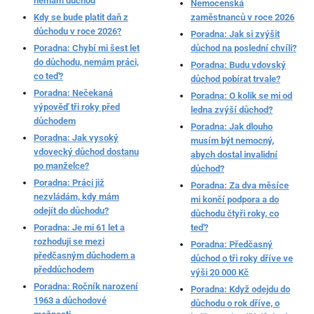
nemám důchod
Nemocenská
Kdy se bude platit daň z
zaměstnanců v roce 2026
důchodu v roce 2026?
Poradna: Jak si zvýšit
Poradna: Chybí mi šest let
důchod na poslední chvíli?
do důchodu, nemám práci,
Poradna: Budu vdovský
co teď?
důchod pobírat trvale?
Poradna: Nečekaná
Poradna: O kolik se mi od
výpověď tři roky před
ledna zvýší důchod?
důchodem
Poradna: Jak dlouho
Poradna: Jak vysoký
musím být nemocný,
vdovecký důchod dostanu
abych dostal invalidní
po manželce?
důchod?
Poradna: Práci již
Poradna: Za dva měsíce
nezvládám, kdy mám
mi končí podpora a do
odejít do důchodu?
důchodu čtyři roky, co
Poradna: Je mi 61 let a
teď?
rozhoduji se mezi
Poradna: Předčasný
předčasným důchodem a
důchod o tři roky dříve ve
předdůchodem
výši 20 000 Kč
Poradna: Ročník narození
Poradna: Když odejdu do
1963 a důchodové
důchodu o rok dříve, o