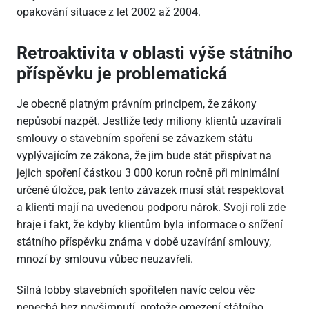
opakování situace z let 2002 až 2004.
Retroaktivita v oblasti výše státního
příspěvku je problematická
Je obecně platným právním principem, že zákony
nepůsobí nazpět. Jestliže tedy miliony klientů uzavírali
smlouvy o stavebním spoření se závazkem státu
vyplývajícím ze zákona, že jim bude stát přispívat na
jejich spoření částkou 3 000 korun ročně při minimální
určené úložce, pak tento závazek musí stát respektovat
a klienti mají na uvedenou podporu nárok. Svoji roli zde
hraje i fakt, že kdyby klientům byla informace o snížení
státního příspěvku známa v době uzavírání smlouvy,
mnozí by smlouvu vůbec neuzavřeli.
Silná lobby stavebních spořitelen navíc celou věc
nenechá bez povšimnutí, protože omezení státního