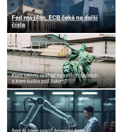
Fed má plán, ECB čeká na další
čísla
Které sektory vydělají na vyšších sazbách
a které budou pod tlakem?
Bere AI lidem práci? Americké firmy už