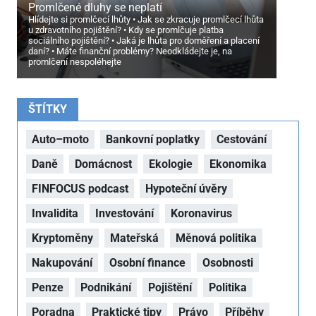
Promlčené dluhy se neplatí
Hlídejte si promlčecí lhůty
Jak se zkracuje promlčecí lhůta
u zdravotního pojištění?
Kdy se promlčuje platba
sociálního pojištění?
Jaká je lhůta pro doměření a placení
daní?
Máte finanční problémy? Neodkládejte je, na
promlčení nespoléhejte
ŠTÍTKY
Auto–moto
Bankovní poplatky
Cestování
Daně
Domácnost
Ekologie
Ekonomika
FINFOCUS podcast
Hypoteční úvěry
Invalidita
Investování
Koronavirus
Kryptoměny
Mateřská
Měnová politika
Nakupování
Osobní finance
Osobnosti
Penze
Podnikání
Pojištění
Politika
Poradna
Praktické tipy
Právo
Příběhy