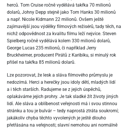
herců. Tom Cruise ročně vydělává takřka 70 milionů
dolarů, Johny Depp stejně jako Tom Hanks 30 milionů
a např. Nicole Kidmann 22 milionů. Ovšem ještě
zajímavější jsou výdělky filmových režisérů, tady těch, na
nichž odpovědnost za kvalitu filmu leží nejvíce. Steven
Spielberg ročně vydělává kolem 330 milionů dolarů,
George Lucas 235 milionů, či například Jerry
Bruckheimer, producent Pirátů z Karibiku, si minulý rok
přišel na takřka 85 milionů dolarů.
Lze pozorovat, že lesk a sláva filmového průmyslu je
nedozírná. Herci a herečky jsou idoly dětí, mladých lidí
a i těch starších. Radujeme se z jejich úspěchů,
oplakáváme jejich prohry. Je tak sladké žít životy jiných
lidí. Ale sláva a oblíbenost veřejnosti má i svou stinnou
stránku a tou je bulvár – tedy naprostá ztráta soukromí;
jakákoliv chyba těchto vyvolených je ještě dlouho
přetřásána na veřejnosti; slavní nemohou ani normálně