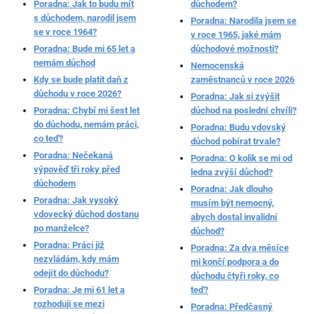
Poradna: Jak to budu mít
důchodem?
s důchodem, narodil jsem
Poradna: Narodila jsem se
se v roce 1964?
v roce 1965, jaké mám
Poradna: Bude mi 65 let a
důchodové možnosti?
nemám důchod
Nemocenská
Kdy se bude platit daň z
zaměstnanců v roce 2026
důchodu v roce 2026?
Poradna: Jak si zvýšit
Poradna: Chybí mi šest let
důchod na poslední chvíli?
do důchodu, nemám práci,
Poradna: Budu vdovský
co teď?
důchod pobírat trvale?
Poradna: Nečekaná
Poradna: O kolik se mi od
výpověď tři roky před
ledna zvýší důchod?
důchodem
Poradna: Jak dlouho
Poradna: Jak vysoký
musím být nemocný,
vdovecký důchod dostanu
abych dostal invalidní
po manželce?
důchod?
Poradna: Práci již
Poradna: Za dva měsíce
nezvládám, kdy mám
mi končí podpora a do
odejít do důchodu?
důchodu čtyři roky, co
Poradna: Je mi 61 let a
teď?
rozhoduji se mezi
Poradna: Předčasný