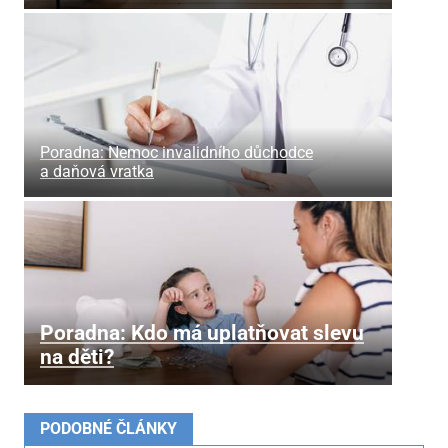
Poradna: Nemoc invalidního důchodce
a daňová vratka
Poradna: Kdo má uplatňovat slevu
na děti?
PODOBNÉ ČLÁNKY