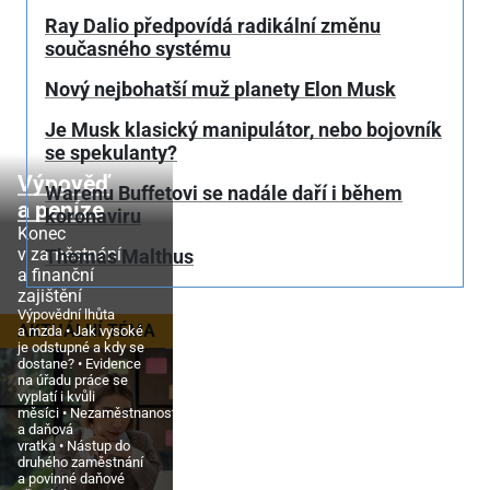
Ray Dalio předpovídá radikální změnu
současného systému
Nový nejbohatší muž planety Elon Musk
Je Musk klasický manipulátor, nebo bojovník
se spekulanty?
Výpověď
Warenu Buffetovi se nadále daří i během
a peníze
koronaviru
Konec
v zaměstnání
Thomas Malthus
a finanční
zajištění
Výpovědní lhůta
AKTUÁLNÍ TÉMA
a mzda
Jak vysoké
je odstupné a kdy se
dostane?
Evidence
na úřadu práce se
vyplatí i kvůli
měsíci
Nezaměstnanost
a daňová
vratka
Nástup do
druhého zaměstnání
a povinné daňové