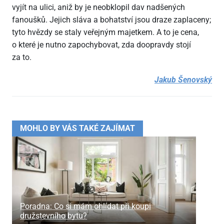
vyjít na ulici, aniž by je neobklopil dav nadšených
fanoušků. Jejich sláva a bohatství jsou draze zaplaceny;
tyto hvězdy se staly veřejným majetkem. A to je cena,
o které je nutno zapochybovat, zda doopravdy stojí
za to.
Jakub Šenovský
MOHLO BY VÁS TAKÉ ZAJÍMAT
Poradna: Co si mám ohlídat při koupi
družstevního bytu?