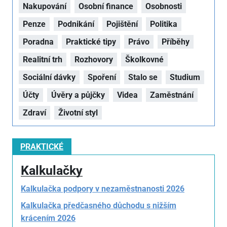
Nakupování
Osobní finance
Osobnosti
Penze
Podnikání
Pojištění
Politika
Poradna
Praktické tipy
Právo
Příběhy
Realitní trh
Rozhovory
Školkovné
Sociální dávky
Spoření
Stalo se
Studium
Účty
Úvěry a půjčky
Videa
Zaměstnání
Zdraví
Životní styl
PRAKTICKÉ
Kalkulačky
Kalkulačka podpory v nezaměstnanosti 2026
Kalkulačka předčasného důchodu s nižším
krácením 2026