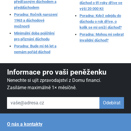
předčasným důchodem a
důchod o tři roky dříve ve
předdůchodem
výši 20 000 Kč
Poradna: Ročník narození
Poradna: Když odejdu do
1963 a důchodové
důchodu o rok dříve, o
možnosti
kolik se mi sníží důchod?
Minimální doba pojištění
Poradna: Mohou mi sebrat
pro přiznání důchodu
invalidní důchod?
Poradna: Bude mi 66 let a
nemám pořád důchod
Informace pro vaši peněženku
Nenechte si ujít zpravodajství z Domu financí.
Zasíláme maximálně 1× měsíčně.
váš email
Odebírat
O nás a kontakty