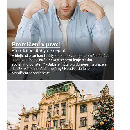
Promlčení v praxi
Promlčené dluhy se neplatí
Hlídejte si promlčecí lhůty
Jak se zkracuje promlčecí lhůta
u zdravotního pojištění?
Kdy se promlčuje platba
sociálního pojištění?
Jaká je lhůta pro doměření a placení
daní?
Máte finanční problémy? Neodkládejte je, na
promlčení nespoléhejte