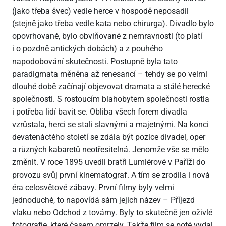
(jako třeba švec) vedle herce v hospodě neposadil
(stejně jako třeba vedle kata nebo chirurga). Divadlo bylo
opovrhované, bylo obviňované z nemravnosti (to platí
i o pozdně antických dobách) a z pouhého
napodobování skutečnosti. Postupně byla tato
paradigmata měněna až renesancí – tehdy se po velmi
dlouhé době začínají objevovat dramata a stálé herecké
společnosti. S rostoucím blahobytem společnosti rostla
i potřeba lidí bavit se. Obliba všech forem divadla
vzrůstala, herci se stali slavnými a majetnými. Na konci
devatenáctého století se zdála být pozice divadel, oper
a různých kabaretů neotřesitelná. Jenomže vše se mělo
změnit. V roce 1895 uvedli bratři Lumiérové v Paříži do
provozu svůj první kinematograf. A tím se zrodila i nová
éra celosvětové zábavy. První filmy byly velmi
jednoduché, to napovídá sám jejich název – Příjezd
vlaku nebo Odchod z továrny. Byly to skutečně jen oživlé
fotografie, které časem omrzely. Takže film se poté vydal