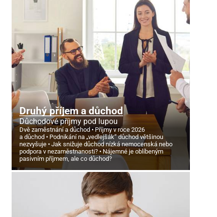
Druhý příjem a důchod
Důchodové příjmy pod lupou
Dvě zaměstnání a důchod
Příjmy v roce 2026
a důchod
Podnikání na „vedlejšák“ důchod většinou
nezvyšuje
Jak snižuje důchod nízká nemocenská nebo
podpora v nezaměstnanosti?
Nájemné je oblíbeným
pasivním příjmem, ale co důchod?