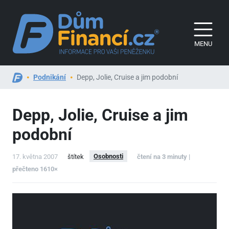
MENU
Podnikání
Depp, Jolie, Cruise a jim podobní
Depp, Jolie, Cruise a jim
podobní
Osobnosti
17. května 2007
štítek
čtení na 3 minuty |
přečteno 1610×