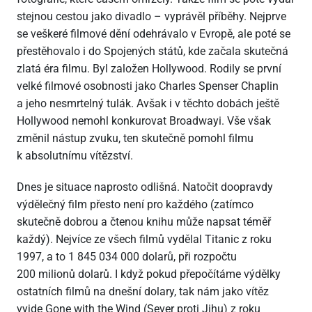
stejnou cestou jako divadlo – vyprávěl příběhy. Nejprve
se veškeré filmové dění odehrávalo v Evropě, ale poté se
přestěhovalo i do Spojených států, kde začala skutečná
zlatá éra filmu. Byl založen Hollywood. Rodily se první
velké filmové osobnosti jako Charles Spenser Chaplin
a jeho nesmrtelný tulák. Avšak i v těchto dobách ještě
Hollywood nemohl konkurovat Broadwayi. Vše však
změnil nástup zvuku, ten skutečně pomohl filmu
k absolutnímu vítězství.
Dnes je situace naprosto odlišná. Natočit doopravdy
výdělečný film přesto není pro každého (zatímco
skutečně dobrou a čtenou knihu může napsat téměř
každý). Nejvíce ze všech filmů vydělal Titanic z roku
1997, a to 1 845 034 000 dolarů, při rozpočtu
200 milionů dolarů. I když pokud přepočítáme výdělky
ostatních filmů na dnešní dolary, tak nám jako vítěz
vyjde Gone with the Wind (Sever proti Jihu) z roku