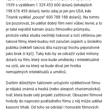
1939 s výdělkem 1 329 453 600 dolarů (tehdejších
198 676 459 dolarů; tento údaj je jen pro USA, kde
Titanik vydělal „pouze“ 600 788 188 dolarů). Na tomto
lze pozorovat, že udělat dobrý film není vůbec levné; a to
je také největší kámen úrazu filmového průmyslu,
protože velká studia nechtějí riskovat a točí většinou jen
takové filmy, které budou mít zaručen úspěch u širokého
publika (někteří taková díla nazývají trochu pejorativně
jako brak či kýč). Taky kdo by se odvážil vydat miliony
dolarů na film, který sice bude umělecky i intelektuálně
na výši, ale na který se bude dívat jen hrstka
nemajetných intelektuálů a umělců.
Dalším důležitým faktorem určujícím výdělečnost filmu
je nějaká známá a hezká (nebo alespoň charismatická)
tvář, která bude celý projekt zaštitovat. Obsazení filmové
hvězdy do naprosto podřadného filmu z něj může udělat
kasovní trhák. Od toho se odvíjejí i honoráře filmových