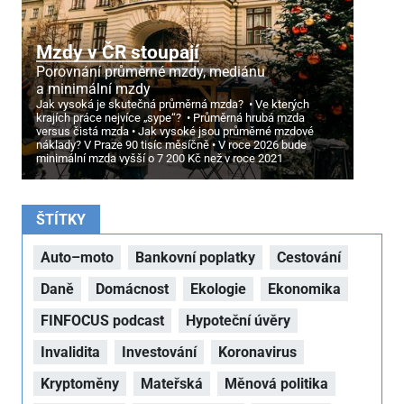
Mzdy v ČR stoupají
Porovnání průměrné mzdy, mediánu
a minimální mzdy
Jak vysoká je skutečná průměrná mzda?
Ve kterých
krajích práce nejvíce „sype“?
Průměrná hrubá mzda
versus čistá mzda
Jak vysoké jsou průměrné mzdové
náklady? V Praze 90 tisíc měsíčně
V roce 2026 bude
minimální mzda vyšší o 7
200 Kč než v roce 2021
ŠTÍTKY
Auto–moto
Bankovní poplatky
Cestování
Daně
Domácnost
Ekologie
Ekonomika
FINFOCUS podcast
Hypoteční úvěry
Invalidita
Investování
Koronavirus
Kryptoměny
Mateřská
Měnová politika