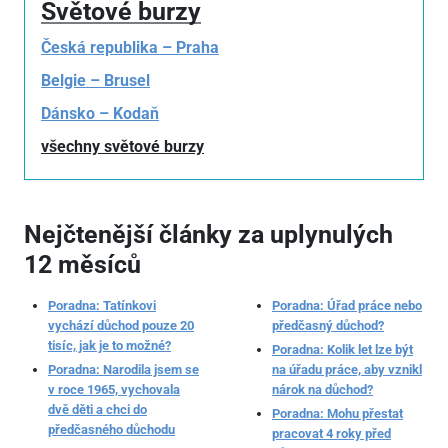
Světové burzy
Česká republika – Praha
Belgie – Brusel
Dánsko – Kodaň
všechny světové burzy
Nejčtenější články za uplynulých
12 měsíců
Poradna: Tatínkovi
Poradna: Úřad práce nebo
vychází důchod pouze 20
předčasný důchod?
tisíc, jak je to možné?
Poradna: Kolik let lze být
Poradna: Narodila jsem se
na úřadu práce, aby vznikl
v roce 1965, vychovala
nárok na důchod?
dvě děti a chci do
Poradna: Mohu přestat
předčasného důchodu
pracovat 4 roky před