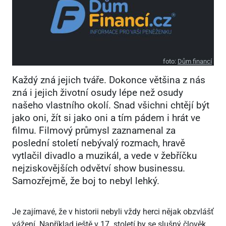
foto:
Dům financí
Každý zná jejich tváře. Dokonce většina z nás
zná i jejich životní osudy lépe než osudy
našeho vlastního okolí. Snad všichni chtějí být
jako oni, žít si jako oni a tím pádem i hrát ve
filmu. Filmový průmysl zaznamenal za
poslední století nebývalý rozmach, hravě
vytlačil divadlo a muzikál, a vede v žebříčku
nejziskovějších odvětví show businessu.
Samozřejmě, že boj to nebyl lehký.
Je zajímavé, že v historii nebyli vždy herci nějak obzvlášť
vážení. Například ještě v 17. století by se slušný člověk