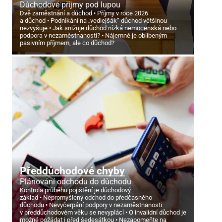
Důchodové příjmy pod lupou
Dvě zaměstnání a důchod
Příjmy v roce 2026
a důchod
Podnikání na „vedlejšák“ důchod většinou
nezvyšuje
Jak snižuje důchod nízká nemocenská nebo
podpora v nezaměstnanosti?
Nájemné je oblíbeným
pasivním příjmem, ale co důchod?
Předdůchodové chyby
Plánování odchodu do důchodu
Kontrola průběhu pojištění je důchodový
základ
Nepromyšlený odchod do předčasného
důchodu
Nevyčerpání podpory v nezaměstnanosti
v předdůchodovém věku se nevyplácí
O invalidní důchod je
možné požádat i před šedesátkou
Nezapomeňte na