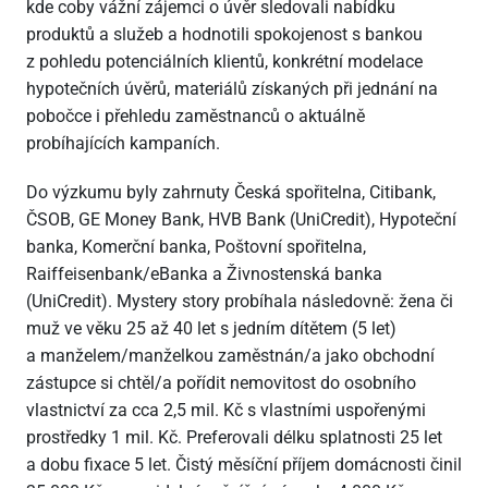
kde coby vážní zájemci o úvěr sledovali nabídku
produktů a služeb a hodnotili spokojenost s bankou
z pohledu potenciálních klientů, konkrétní modelace
hypotečních úvěrů, materiálů získaných při jednání na
pobočce i přehledu zaměstnanců o aktuálně
probíhajících kampaních.
Do výzkumu byly zahrnuty Česká spořitelna, Citibank,
ČSOB, GE Money Bank, HVB Bank (UniCredit), Hypoteční
banka, Komerční banka, Poštovní spořitelna,
Raiffeisenban­k/eBanka a Živnostenská banka
(UniCredit). Mystery story probíhala následovně: žena či
muž ve věku 25 až 40 let s jedním dítětem (5 let)
a manželem/manželkou zaměstnán/a jako obchodní
zástupce si chtěl/a pořídit nemovitost do osobního
vlastnictví za cca 2,5 mil. Kč s vlastními uspořenými
prostředky 1 mil. Kč. Preferovali délku splatnosti 25 let
a dobu fixace 5 let. Čistý měsíční příjem domácnosti činil