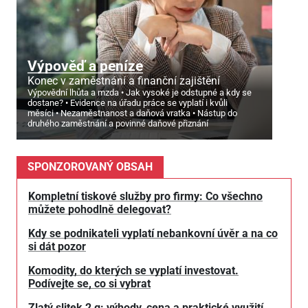
Výpověď a peníze
Konec v zaměstnání a finanční zajištění
Výpovědní lhůta a mzda
Jak vysoké je odstupné a kdy se
dostane?
Evidence na úřadu práce se vyplatí i kvůli
měsíci
Nezaměstnanost a daňová vratka
Nástup do
druhého zaměstnání a povinné daňové přiznání
SPONZOROVANÝ OBSAH
Kompletní tiskové služby pro firmy: Co všechno
můžete pohodlně delegovat?
Kdy se podnikateli vyplatí nebankovní úvěr a na co
si dát pozor
Komodity, do kterých se vyplatí investovat.
Podívejte se, co si vybrat
Zlatý slitek 2 g: výhody, cena a praktické využití