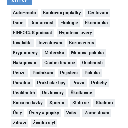
ŠTÍTKY
Auto–moto
Bankovní poplatky
Cestování
Daně
Domácnost
Ekologie
Ekonomika
FINFOCUS podcast
Hypoteční úvěry
Invalidita
Investování
Koronavirus
Kryptoměny
Mateřská
Měnová politika
Nakupování
Osobní finance
Osobnosti
Penze
Podnikání
Pojištění
Politika
Poradna
Praktické tipy
Právo
Příběhy
Realitní trh
Rozhovory
Školkovné
Sociální dávky
Spoření
Stalo se
Studium
Účty
Úvěry a půjčky
Videa
Zaměstnání
Zdraví
Životní styl