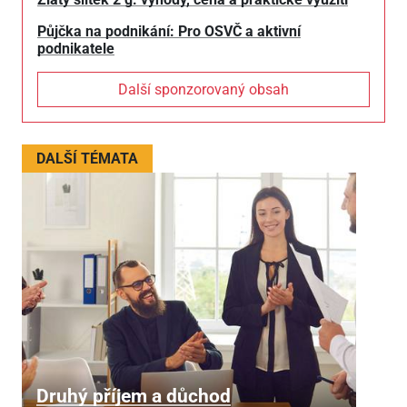
Půjčka na podnikání: Pro OSVČ a aktivní
podnikatele
Další sponzorovaný obsah
DALŠÍ TÉMATA
Druhý příjem a důchod