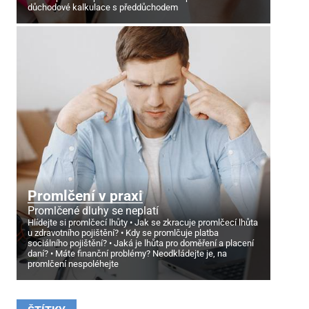
důchodové kalkulace s předdůchodem
Promlčení v praxi
Promlčené dluhy se neplatí
Hlídejte si promlčecí lhůty
Jak se zkracuje promlčecí lhůta
u zdravotního pojištění?
Kdy se promlčuje platba
sociálního pojištění?
Jaká je lhůta pro doměření a placení
daní?
Máte finanční problémy? Neodkládejte je, na
promlčení nespoléhejte