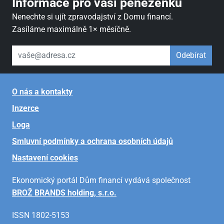
Informace pro vaši peněženku
Nenechte si ujít zpravodajství z Domu financí.
Zasíláme maximálně 1× měsíčně.
váš email
Odebírat
O nás a kontakty
Inzerce
Loga
Smluvní podmínky a ochrana osobních údajů
Nastavení cookies
Ekonomický portál Dům financí vydává společnost
BROŽ BRANDS holding, s.r.o.
ISSN 1802-5153