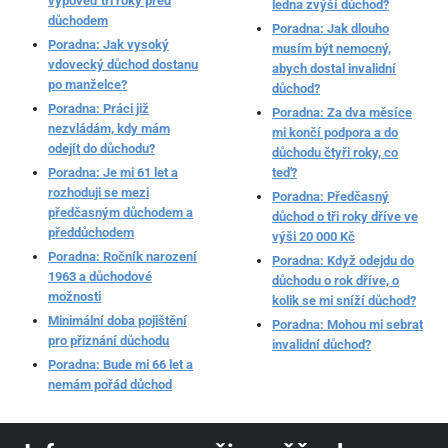
výpověď tři roky před
ledna zvýší důchod?
důchodem
Poradna: Jak dlouho
Poradna: Jak vysoký
musím být nemocný,
vdovecký důchod dostanu
abych dostal invalidní
po manželce?
důchod?
Poradna: Práci již
Poradna: Za dva měsíce
nezvládám, kdy mám
mi končí podpora a do
odejít do důchodu?
důchodu čtyři roky, co
Poradna: Je mi 61 let a
teď?
rozhoduji se mezi
Poradna: Předčasný
předčasným důchodem a
důchod o tři roky dříve ve
předdůchodem
výši 20 000 Kč
Poradna: Ročník narození
Poradna: Když odejdu do
1963 a důchodové
důchodu o rok dříve, o
možnosti
kolik se mi sníží důchod?
Minimální doba pojištění
Poradna: Mohou mi sebrat
pro přiznání důchodu
invalidní důchod?
Poradna: Bude mi 66 let a
nemám pořád důchod