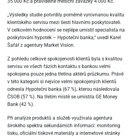
35 000 Kč a pravidelné měsíční závazky 4 000 Kč.
„Výsledky studie potvrdily poměrně vyrovnanou kvalitu
klientského servisu mezi šesti hlavními poskytovateli.
V celkovém hodnocení se nejlépe umístil specialista na
poskytování hypoték – Hypoteční banka,“ uvedl Karel
Šafář z agentury Market Vision.
Z pohledu celkové spokojenosti klientů byla s kvalitou
servisu ve všech fázích kontaktu s bankou velmi
spokojena pouze jedna třetina aktérů průzkumu. Právě
v této kategorii si nejvíce velmi spokojených klientů
odnesla Hypoteční banka (67 %), kterou následovala
ČSOB (57 %). Na třetím místě se umístila GE Money
Bank (42 %).
Při analýze produktů a služeb využívala agentura
širokého spektra sekundárních informací: monitoring
tisku, oficiální tiskové materiály a internetové stránky