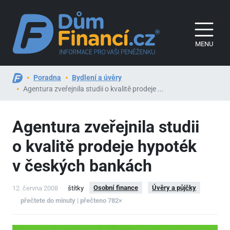
MENU
Poradna
Bydlení a úvěry
Agentura zveřejnila studii o kvalitě prodeje ...
Agentura zveřejnila studii
o kvalitě prodeje hypoték
v českých bankách
Osobní finance
Úvěry a půjčky
12. června 2008
štítky
přečtete do minuty | přečteno 782×