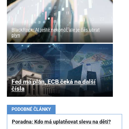
BlackRock: AI ještě nekončí, ale je čas ubrat
plyn
Fed má plán, ECB čeká na další
čísla
PODOBNÉ ČLÁNKY
Poradna: Kdo má uplatňovat slevu na děti?