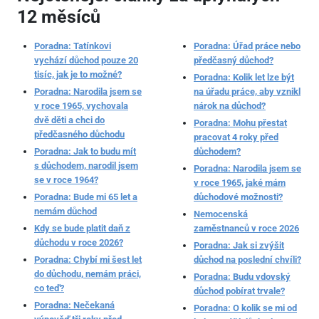
12 měsíců
Poradna: Tatínkovi
Poradna: Úřad práce nebo
vychází důchod pouze 20
předčasný důchod?
tisíc, jak je to možné?
Poradna: Kolik let lze být
Poradna: Narodila jsem se
na úřadu práce, aby vznikl
v roce 1965, vychovala
nárok na důchod?
dvě děti a chci do
Poradna: Mohu přestat
předčasného důchodu
pracovat 4 roky před
Poradna: Jak to budu mít
důchodem?
s důchodem, narodil jsem
Poradna: Narodila jsem se
se v roce 1964?
v roce 1965, jaké mám
Poradna: Bude mi 65 let a
důchodové možnosti?
nemám důchod
Nemocenská
Kdy se bude platit daň z
zaměstnanců v roce 2026
důchodu v roce 2026?
Poradna: Jak si zvýšit
Poradna: Chybí mi šest let
důchod na poslední chvíli?
do důchodu, nemám práci,
Poradna: Budu vdovský
co teď?
důchod pobírat trvale?
Poradna: Nečekaná
Poradna: O kolik se mi od