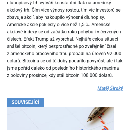
dluhopisový trh vytváří konstantní tlak na americký
akciový trh. Čím více výnosy rostou, tím víc investorů se
zbavuje akcií, aby nakoupilo výnosné dluhopisy.
Americké akcie poklesly o více než 1,5 %. Americké
akciové indexy se od začátku roku pohybují v červených
číslech. Efekt Trump už vyprchal. Nejhůře celou situaci
snášel bitcoin, který bezprostředně po zveřejnění čísel
z amerického pracovního trhu propadl na úroveň 92
000
dolarů. Bitcoinu se od té doby podařilo povyrůst, ale i tak
jsme pořád daleko od posledního historického maxima
z poloviny prosince, kdy stál bitcoin 108
000 dolarů.
Matěj Široký
SOUVISEJÍCÍ