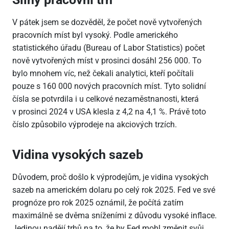
V pátek jsem se dozvěděl, že počet nově vytvořených
pracovních míst byl vysoký. Podle amerického
statistického úřadu (Bureau of Labor Statistics) počet
nově vytvořených míst v prosinci dosáhl 256
000. To
bylo mnohem víc, než čekali analytici, kteří počítali
pouze s 160
000 nových pracovních míst. Tyto solidní
čísla se potvrdila i u celkové nezaměstnanosti, která
v prosinci 2024 v USA klesla z 4,2 na 4,1 %. Právě toto
číslo způsobilo výprodeje na akciových trzích.
Vidina vysokých sazeb
Důvodem, proč došlo k výprodejům, je vidina vysokých
sazeb na americkém dolaru po celý rok 2025. Fed ve své
prognóze pro rok 2025 oznámil, že počítá zatím
maximálně se dvěma sníženími z důvodu vysoké inflace.
Jedinou nadějí trhů na to, že by Fed mohl změnit svůj