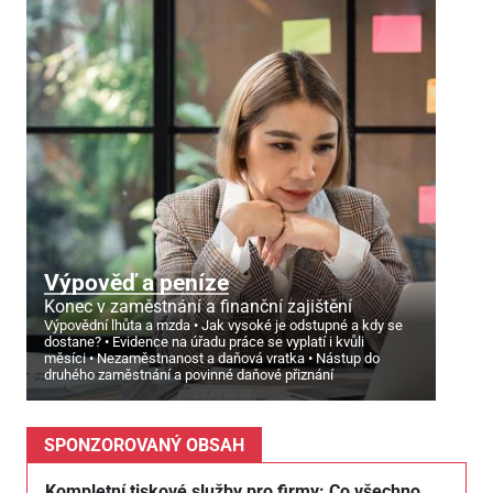
Výpověď a peníze
Konec v zaměstnání a finanční zajištění
Výpovědní lhůta a mzda
Jak vysoké je odstupné a kdy se
dostane?
Evidence na úřadu práce se vyplatí i kvůli
měsíci
Nezaměstnanost a daňová vratka
Nástup do
druhého zaměstnání a povinné daňové přiznání
SPONZOROVANÝ OBSAH
Kompletní tiskové služby pro firmy: Co všechno