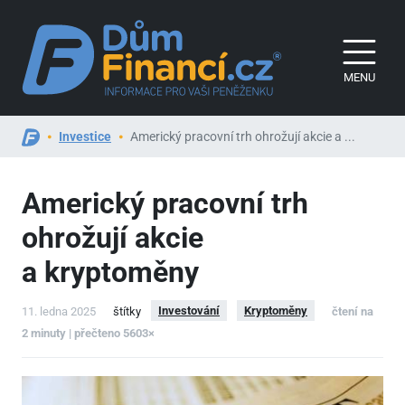
MENU
Investice
Americký pracovní trh ohrožují akcie a ...
Americký pracovní trh
ohrožují akcie
a kryptoměny
Investování
Kryptoměny
11. ledna 2025
štítky
čtení na
2 minuty | přečteno 5603×