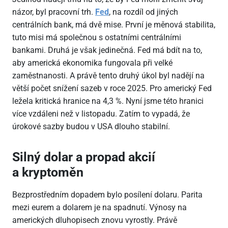
názor, byl pracovní trh.
Fed
, na rozdíl od jiných
centrálních bank, má dvě mise. První je měnová stabilita,
tuto misi má společnou s ostatními centrálními
bankami. Druhá je však jedinečná. Fed má bdít na to,
aby americká ekonomika fungovala při velké
zaměstnanosti. A právě tento druhý úkol byl nadějí na
větší počet snížení sazeb v roce 2025. Pro americký Fed
ležela kritická hranice na 4,3 %. Nyní jsme této hranici
více vzdáleni než v listopadu. Zatím to vypadá, že
úrokové sazby budou v USA dlouho stabilní.
Silný dolar a propad akcií
a kryptoměn
Bezprostředním dopadem bylo posílení dolaru. Parita
mezi eurem a dolarem je na spadnutí. Výnosy na
amerických dluhopisech znovu vyrostly. Právě