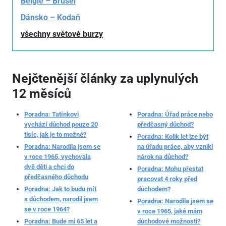
Belgie – Brusel
Dánsko – Kodaň
všechny světové burzy
Nejčtenější články za uplynulých
12 měsíců
Poradna: Tatínkovi
Poradna: Úřad práce nebo
vychází důchod pouze 20
předčasný důchod?
tisíc, jak je to možné?
Poradna: Kolik let lze být
Poradna: Narodila jsem se
na úřadu práce, aby vznikl
v roce 1965, vychovala
nárok na důchod?
dvě děti a chci do
Poradna: Mohu přestat
předčasného důchodu
pracovat 4 roky před
Poradna: Jak to budu mít
důchodem?
s důchodem, narodil jsem
Poradna: Narodila jsem se
se v roce 1964?
v roce 1965, jaké mám
Poradna: Bude mi 65 let a
důchodové možnosti?