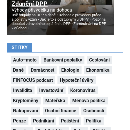
Zdanění DPP
Výhody přivýdělku na dohodu
Dvě brigády na DPP a daně
Dohoda o provedení práce
a pojistný vztah
Jak je to s odstupným u DPP?
Pozor na
dopočet zdravotního pojištění u DPP
Zaměstnání na DPP
v důchodu
ŠTÍTKY
Auto–moto
Bankovní poplatky
Cestování
Daně
Domácnost
Ekologie
Ekonomika
FINFOCUS podcast
Hypoteční úvěry
Invalidita
Investování
Koronavirus
Kryptoměny
Mateřská
Měnová politika
Nakupování
Osobní finance
Osobnosti
Penze
Podnikání
Pojištění
Politika