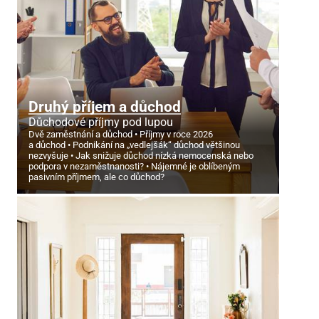
Druhý příjem a důchod
Důchodové příjmy pod lupou
Dvě zaměstnání a důchod
Příjmy v roce 2026
a důchod
Podnikání na „vedlejšák“ důchod většinou
nezvyšuje
Jak snižuje důchod nízká nemocenská nebo
podpora v nezaměstnanosti?
Nájemné je oblíbeným
pasivním příjmem, ale co důchod?