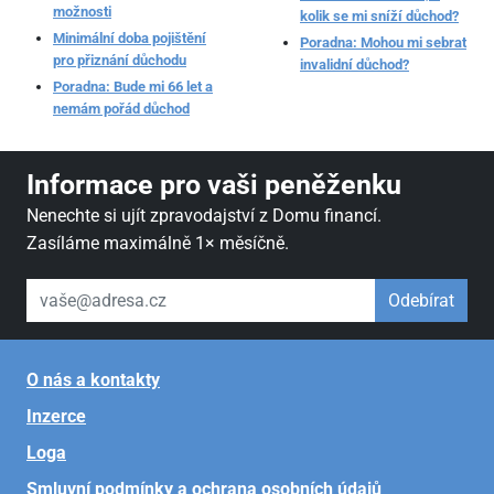
možnosti
kolik se mi sníží důchod?
Minimální doba pojištění
Poradna: Mohou mi sebrat
pro přiznání důchodu
invalidní důchod?
Poradna: Bude mi 66 let a
nemám pořád důchod
Informace pro vaši peněženku
Nenechte si ujít zpravodajství z Domu financí.
Zasíláme maximálně 1× měsíčně.
váš email
Odebírat
O nás a kontakty
Inzerce
Loga
Smluvní podmínky a ochrana osobních údajů