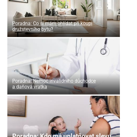
Poradna: Co si mám ohlídat při koupi
družstevního bytu?
Poradna: Nemoc invalidního důchodce
a daňová vratka
Poradna: Kdo má uplatňovat slevu