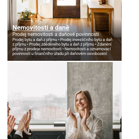
Nemovitosti a daně
Prodej nemovitosti a daňové povinnosti
Prodej bytu a daň z příjmu
Prodej investičního bytu a daň
z příjmu
Prodej zděděného bytu a daň z příjmu
Zdanění
příjmu z prodeje nemovitosti
Nemovitosti a oznamovací
povinnosti u finančního úřadu při daňovém osvobození