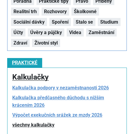
Poradna
Praktické tipy
Právo
Příběhy
Realitní trh
Rozhovory
Školkovné
Sociální dávky
Spoření
Stalo se
Studium
Účty
Úvěry a půjčky
Videa
Zaměstnání
Zdraví
Životní styl
PRAKTICKÉ
Kalkulačky
Kalkulačka podpory v nezaměstnanosti 2026
Kalkulačka předčasného důchodu s nižším
krácením 2026
Výpočet exekučních srážek ze mzdy 2026
všechny kalkulačky