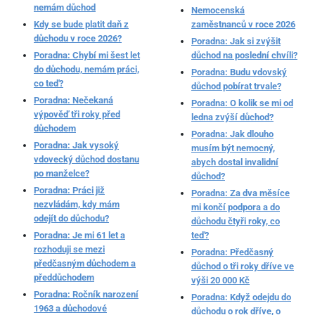
nemám důchod
Nemocenská
Kdy se bude platit daň z
zaměstnanců v roce 2026
důchodu v roce 2026?
Poradna: Jak si zvýšit
Poradna: Chybí mi šest let
důchod na poslední chvíli?
do důchodu, nemám práci,
Poradna: Budu vdovský
co teď?
důchod pobírat trvale?
Poradna: Nečekaná
Poradna: O kolik se mi od
výpověď tři roky před
ledna zvýší důchod?
důchodem
Poradna: Jak dlouho
Poradna: Jak vysoký
musím být nemocný,
vdovecký důchod dostanu
abych dostal invalidní
po manželce?
důchod?
Poradna: Práci již
Poradna: Za dva měsíce
nezvládám, kdy mám
mi končí podpora a do
odejít do důchodu?
důchodu čtyři roky, co
Poradna: Je mi 61 let a
teď?
rozhoduji se mezi
Poradna: Předčasný
předčasným důchodem a
důchod o tři roky dříve ve
předdůchodem
výši 20 000 Kč
Poradna: Ročník narození
Poradna: Když odejdu do
1963 a důchodové
důchodu o rok dříve, o