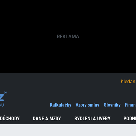
hledaná fráze
Kalkulačky
Vzory smluv
Slovníky
Finan
 DŮCHODY
DANĚ A MZDY
BYDLENÍ A ÚVĚRY
PODN