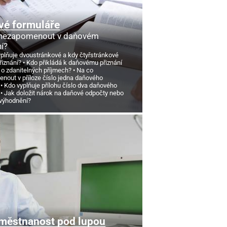
vé formuláře
 nezapomenout v daňovém
ní?
yplňuje dvoustránkové a kdy čtyřstránkové
řiznání?
Kdo přikládá k daňovému přiznání
 o zdanitelných příjmech?
Na co
nout v příloze číslo jedna daňového
Kdo vyplňuje přílohu číslo dva daňového
Jak doložit nárok na daňové odpočty nebo
výhodnění?
městnanost pod lupou