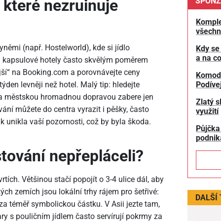
, které nezruinuje
SPONZ
Komple
všechn
yněmi (např. Hostelworld), kde si jídlo
Kdy se
a na co
ou kapsulové hotely často skvělým poměrem
vnější“ na Booking.com a porovnávejte ceny
Komodit
Podívej
ýden levněji než hotel. Malý tip: hledejte
va městskou hromadnou dopravou zabere jen
Zlatý s
vání můžete do centra vyrazit i pěšky, často
využití
ak unikla vaší pozornosti, což by byla škoda.
Půjčka
podnik
stování nepřepláceli?
rtích. Většinou stačí popojít o 3-4 ulice dál, aby
ch zemích jsou lokální trhy rájem pro šetřivé:
DALŠÍ
 za téměř symbolickou částku. V Asii jezte tam,
ry s pouličním jídlem často servírují pokrmy za