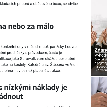
o skládacích příborů a obědového boxu, sendviče
ma nebo za málo
konkrétní dny v měsíci (např. pařížský Louvre
Zdan
latné procházky s průvodcem, často je
Výhody
 Aplikace jako Guruwalk vám ukážou bezplatné
Dvě brig
a pojistn
také na kostely. Katedrála sv. Štěpána ve Vídni
na dopoč
DPP v d
u ohromit více než placené atrakce.
s nízkými náklady je
ládnout