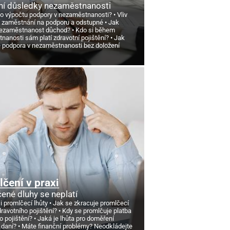
ní důsledky nezaměstnanosti
 o výpočtu podpory v nezaměstnanosti?
Vliv
 zaměstnání na podporu a odstupné
Jak
nezaměstnanost důchod?
Kdo si během
anosti sám platí zdravotní pojištění?
Jak
e podpora v nezaměstnanosti bez doložení
čení v praxi
ené dluhy se neplatí
si promlčecí lhůty
Jak se zkracuje promlčecí
dravotního pojištění?
Kdy se promlčuje platba
o pojištění?
Jaká je lhůta pro doměření
 daní?
Máte finanční problémy? Neodkládejte