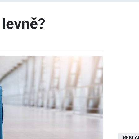
 levně?
REKL