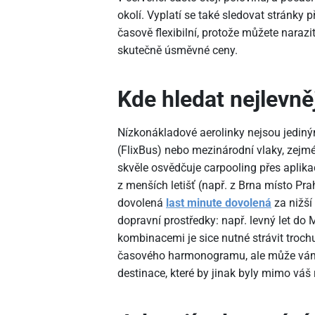
okolí. Vyplatí se také sledovat stránky p
časově flexibilní, protože můžete narazi
skutečně úsměvné ceny.
Kde hledat nejlevně
Nízkonákladové aerolinky nejsou jediný
(FlixBus) nebo mezinárodní vlaky, zejmé
skvěle osvědčuje carpooling přes aplikace
z menších letišť (např. z Brna místo Pr
dovolená
last minute dovolená
za nižší
dopravní prostředky: např. levný let do
kombinacemi je sice nutné strávit trochu
časového harmonogramu, ale může vám to
destinace, které by jinak byly mimo váš 