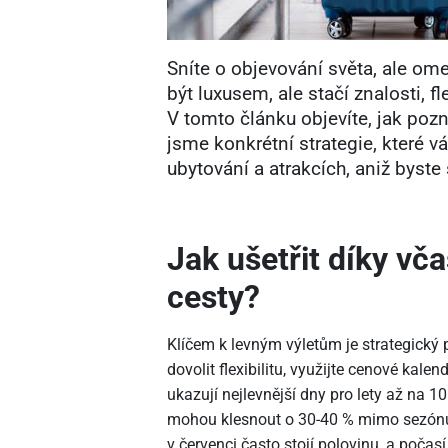
Sníte o objevování světa, ale om
být luxusem, ale stačí znalosti, fl
V tomto článku objevíte, jak pozn
jsme konkrétní strategie, které 
ubytování a atrakcích, aniž byste
Jak ušetřit díky v
cesty?
Klíčem k levným výletům je strategický
dovolit flexibilitu, využijte cenové kal
ukazují nejlevnější dny pro lety až na 
mohou klesnout o 30-40 % mimo sezónu.
v červenci často stojí polovinu, a počasí