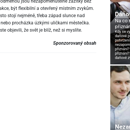
le odměnou jsou nezapomenutelné zážitky bez
akce, být flexibilní a otevřený místním zvykům.
Daňo
sto stojí nejméně, třeba západ slunce nad
Na co
 nebo procházka úzkými uličkami městečka.
přizná
 objevili, že svět je blíž, než si myslíte.
Kdy se v
daňové p
potvrzení
Sponzorovaný obsah
nezapome
přiznání?
přiznání?
daňové z
Neza