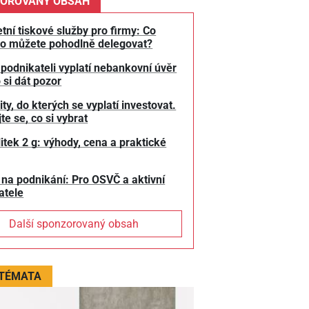
OROVANÝ OBSAH
tní tiskové služby pro firmy: Co
o můžete pohodlně delegovat?
 podnikateli vyplatí nebankovní úvěr
 si dát pozor
y, do kterých se vyplatí investovat.
te se, co si vybrat
litek 2 g: výhody, cena a praktické
 na podnikání: Pro OSVČ a aktivní
atele
Další sponzorovaný obsah
 TÉMATA