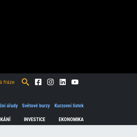
Facebook
Instagram
LinkedIn
Youtube
ční úřady
Světové burzy
Kurzovní lístek
IKÁNÍ
INVESTICE
EKONOMIKA