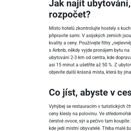
Jak najít ubytování
rozpočet?
Místo hotelů zkontrolujte hostely s kuch
připravíte sami. V asijských zemích js
kvality a ceny. Používejte filtry „nejle
s Airbnb, někdy vyjde pronájem bytu na t
ubytování 2-3 km od centra, kde dopra
asi 15 minut a ušetříte až 50 %. Z ubyto
objevíte další krásná místa, která by jin
Co jíst, abyste v ce
Vyhýbej se restauracím v turistických čtv
ceny klesly na polovinu. Ve středomořský
čerstvé ovoce, sýr a pečivo tam koupíte
kde jedí místní obyvatelé. Třeba malé ba