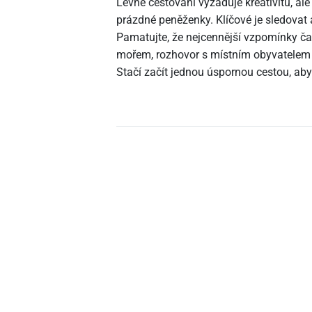
Levné cestování vyžaduje kreativitu, a
prázdné peněženky. Klíčové je sledovat 
Pamatujte, že nejcennější vzpomínky ča
mořem, rozhovor s místním obyvatelem
Stačí začít jednou úspornou cestou, abyste