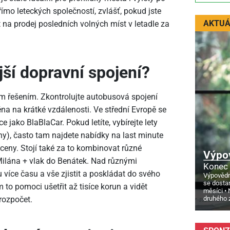
římo leteckých společností, zvlášť, pokud jste
AKTUÁ
t na prodej posledních volných míst v letadle za
jší dopravní spojení?
m řešením. Zkontrolujte autobusová spojení
na na krátké vzdálenosti. Ve střední Evropě se
 jako BlaBlaCar. Pokud letíte, vybírejte lety
ahy), často tam najdete nabídky na last minute
 ceny. Stojí také za to kombinovat různé
Výpo
 Milána + vlak do Benátek. Nad různými
Konec 
 více času a vše zjistit a poskládat do svého
Výpovědn
se dosta
 pomoci ušetřit až tisíce korun a vidět
měsíci
druhého 
rozpočet.