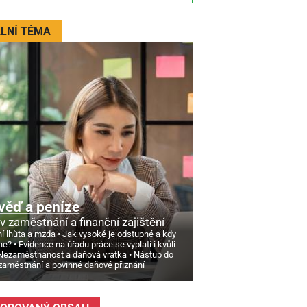
LNÍ TÉMA
věď a peníze
v zaměstnání a finanční zajištění
í lhůta a mzda
Jak vysoké je odstupné a kdy
ne?
Evidence na úřadu práce se vyplatí i kvůli
Nezaměstnanost a daňová vratka
Nástup do
zaměstnání a povinné daňové přiznání