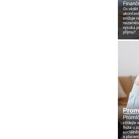
Finanč
Co vědět
ukončení
snižuje 
nezaměstn
vysoká j
příjmu?
Proml
Promlč
Hlídejte 
lhůta u z
sociálníh
a placení