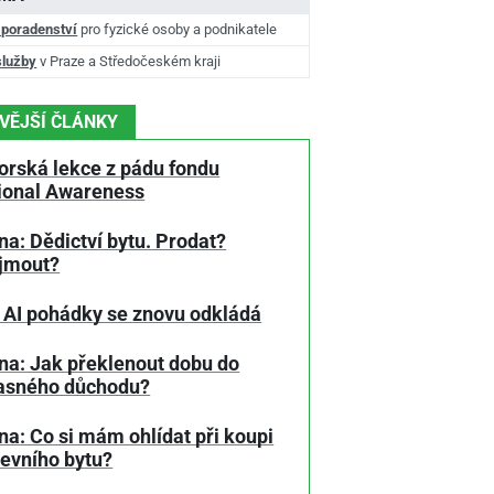
 poradenství
pro fyzické osoby a podnikatele
služby
v Praze a Středočeském kraji
VĚJŠÍ ČLÁNKY
orská lekce z pádu fondu
tional Awareness
a: Dědictví bytu. Prodat?
jmout?
 AI pohádky se znovu odkládá
na: Jak překlenout dobu do
asného důchodu?
a: Co si mám ohlídat při koupi
tevního bytu?