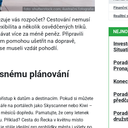
Finanční
foto:
shutterstock.com, ilustrační fotografie
Realitní 
ezuje vás rozpočet? Cestování nemusí
exibilita a několik osvědčených triků.
NEJNO
ávat více za méně peněz. Připravili
vám pomohou ušetřit na dopravě,
Invest
 se museli vzdát pohodlí.
Situa
Poradn
Prona
časnému plánování
Konec
Porad
 přístup k datům a destinacím. Pokud si můžete
předč
endáře na portálech jako Skyscanner nebo Kiwi –
10 měsíců dopředu. Pamatujte, že ceny letenek
Poradn
družs
 Příklad? Cesta do Řecka v květnu místo
 je stále ideální pro prohlídky města i výlety po