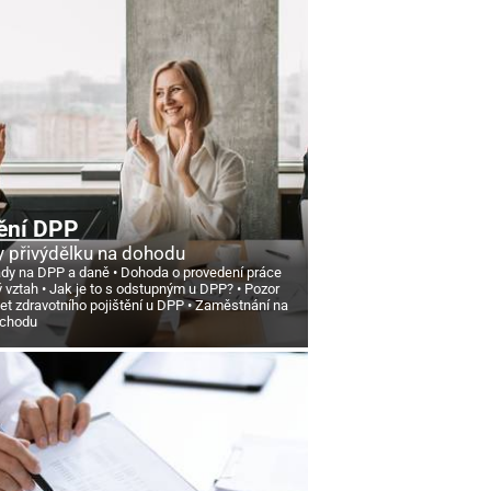
ění DPP
 přivýdělku na dohodu
ády na DPP a daně
Dohoda o provedení práce
ý vztah
Jak je to s odstupným u DPP?
Pozor
et zdravotního pojištění u DPP
Zaměstnání na
ůchodu