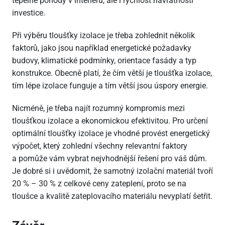
tepelné pohody v interiéru, ale i rychlost návratnosti
investice.
Při výběru tloušťky izolace je třeba zohlednit několik
faktorů, jako jsou například energetické požadavky
budovy, klimatické podmínky, orientace fasády a typ
konstrukce. Obecně platí, že čím větší je tloušťka izolace,
tím lépe izolace funguje a tím větší jsou úspory energie.
Nicméně, je třeba najít rozumný kompromis mezi
tloušťkou izolace a ekonomickou efektivitou. Pro určení
optimální tloušťky izolace je vhodné provést energetický
výpočet, který zohlední všechny relevantní faktory
a pomůže vám vybrat nejvhodnější řešení pro váš dům.
Je dobré si i uvědomit, že samotný izolační materiál tvoří
20 % – 30 % z celkové ceny zateplení, proto se na
tloušce a kvalitě zateplovacího materiálu nevyplatí šetřit.