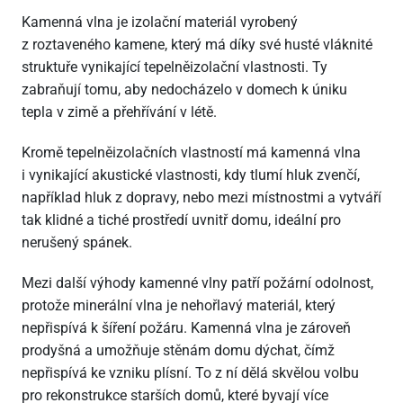
Kamenná vlna je izolační materiál vyrobený
z roztaveného kamene, který má díky své husté vláknité
struktuře vynikající tepelněizolační vlastnosti. Ty
zabraňují tomu, aby nedocházelo v domech k úniku
tepla v zimě a přehřívání v létě.
Kromě tepelněizolačních vlastností má kamenná vlna
i vynikající akustické vlastnosti, kdy tlumí hluk zvenčí,
například hluk z dopravy, nebo mezi místnostmi a vytváří
tak klidné a tiché prostředí uvnitř domu, ideální pro
nerušený spánek.
Mezi další výhody kamenné vlny patří požární odolnost,
protože minerální vlna je nehořlavý materiál, který
nepřispívá k šíření požáru. Kamenná vlna je zároveň
prodyšná a umožňuje stěnám domu dýchat, čímž
nepřispívá ke vzniku plísní. To z ní dělá skvělou volbu
pro rekonstrukce starších domů, které byvají více