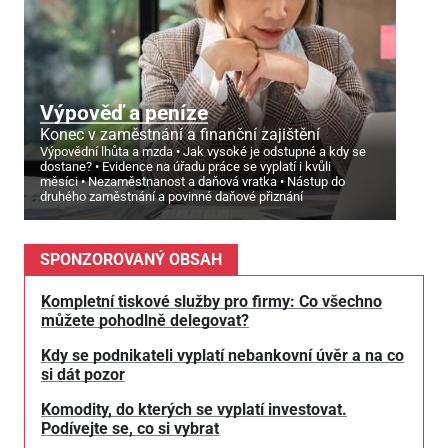
Výpověď a peníze
Konec v zaměstnání a finanční zajištění
Výpovědní lhůta a mzda
Jak vysoké je odstupné a kdy se
dostane?
Evidence na úřadu práce se vyplatí i kvůli
měsíci
Nezaměstnanost a daňová vratka
Nástup do
druhého zaměstnání a povinné daňové přiznání
SPONZOROVANÝ OBSAH
Kompletní tiskové služby pro firmy: Co všechno
můžete pohodlně delegovat?
Kdy se podnikateli vyplatí nebankovní úvěr a na co
si dát pozor
Komodity, do kterých se vyplatí investovat.
Podívejte se, co si vybrat