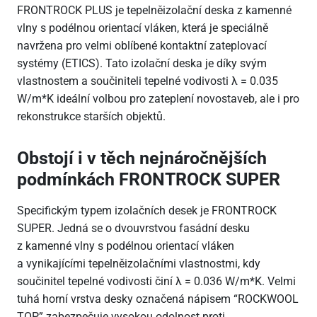
FRONTROCK PLUS je tepelněizolační deska z kamenné
vlny s podélnou orientací vláken, která je speciálně
navržena pro velmi oblíbené kontaktní zateplovací
systémy (ETICS). Tato izolační deska je díky svým
vlastnostem a součiniteli tepelné vodivosti λ = 0.035
W/m*K ideální volbou pro zateplení novostaveb, ale i pro
rekonstrukce starších objektů.
Obstojí i v těch nejnáročnějších
podmínkách FRONTROCK SUPER
Specifickým typem izolačních desek je FRONTROCK
SUPER. Jedná se o dvouvrstvou fasádní desku
z kamenné vlny s podélnou orientací vláken
a vynikajícími tepelněizolačními vlastnostmi, kdy
součinitel tepelné vodivosti činí λ = 0.036 W/m*K. Velmi
tuhá horní vrstva desky označená nápisem “ROCKWOOL
TOP” zabezpečuje vysokou odolnost proti