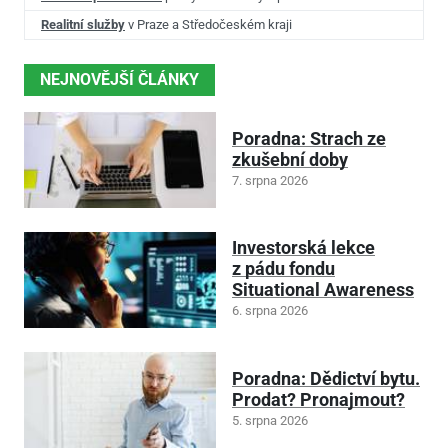
Realitní služby
v Praze a Středočeském kraji
NEJNOVĚJŠÍ ČLÁNKY
Poradna: Strach ze
zkušební doby
7. srpna 2026
Investorská lekce
z pádu fondu
Situational Awareness
6. srpna 2026
Poradna: Dědictví bytu.
Prodat? Pronajmout?
5. srpna 2026