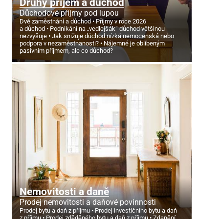
Druhý příjem a důchod
Důchodové příjmy pod lupou
Dvě zaměstnání a důchod
Příjmy v roce 2026
a důchod
Podnikání na „vedlejšák“ důchod většinou
nezvyšuje
Jak snižuje důchod nízká nemocenská nebo
podpora v nezaměstnanosti?
Nájemné je oblíbeným
pasivním příjmem, ale co důchod?
Nemovitosti a daně
Prodej nemovitosti a daňové povinnosti
Prodej bytu a daň z příjmu
Prodej investičního bytu a daň
z příjmu
Prodej zděděného bytu a daň z příjmu
Zdanění