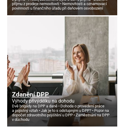
příjmu z prodeje nemovitosti
Nemovitosti a oznamovací
povinnosti u finančního úřadu při daňovém osvobození
Zdanění DPP
Výhody přivýdělku na dohodu
Dvě brigády na DPP a daně
Dohoda o provedení práce
a pojistný vztah
Jak je to s odstupným u DPP?
Pozor na
dopočet zdravotního pojištění u DPP
Zaměstnání na DPP
v důchodu