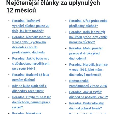
Nejčtenější články za uplynulých
12 měsíců
Poradna: Tatínkovi
Poradna: Úřad práce nebo
vychází důchod pouze 20
předčasný důchod?
tisíc, jak je to možné?
Poradna: Kolik let lze být
Poradna: Narodila jsem se
na úřadu práce, aby vznikl
v roce 1965, vychovala
nárok na důchod?
dvě děti a chci do
Poradna: Mohu přestat
předčasného důchodu
pracovat 4 roky před
Poradna: Jak to budu mít
důchodem?
s důchodem, narodil jsem
Poradna: Narodila jsem se
se v roce 1964?
v roce 1965, jaké mám
Poradna: Bude mi 65 let a
důchodové možnosti?
nemám důchod
Nemocenská
Kdy se bude platit daň z
zaměstnanců v roce 2026
důchodu v roce 2026?
Poradna: Jak si zvýšit
Poradna: Chybí mi šest let
důchod na poslední chvíli?
do důchodu, nemám práci,
Poradna: Budu vdovský
co teď?
důchod pobírat trvale?
Poradna: Nečekaná