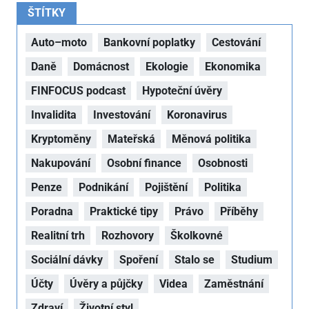
ŠTÍTKY
Auto–moto
Bankovní poplatky
Cestování
Daně
Domácnost
Ekologie
Ekonomika
FINFOCUS podcast
Hypoteční úvěry
Invalidita
Investování
Koronavirus
Kryptoměny
Mateřská
Měnová politika
Nakupování
Osobní finance
Osobnosti
Penze
Podnikání
Pojištění
Politika
Poradna
Praktické tipy
Právo
Příběhy
Realitní trh
Rozhovory
Školkovné
Sociální dávky
Spoření
Stalo se
Studium
Účty
Úvěry a půjčky
Videa
Zaměstnání
Zdraví
Životní styl