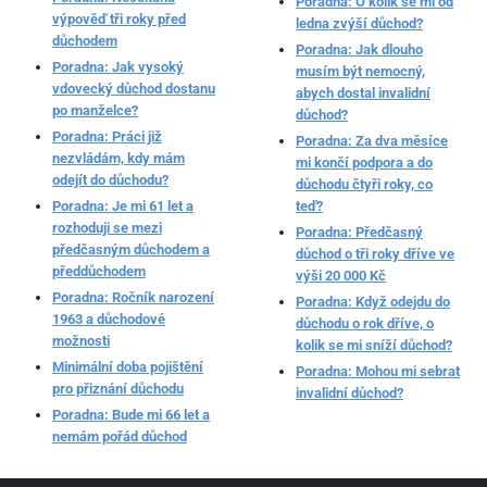
Poradna: O kolik se mi od
výpověď tři roky před
ledna zvýší důchod?
důchodem
Poradna: Jak dlouho
Poradna: Jak vysoký
musím být nemocný,
vdovecký důchod dostanu
abych dostal invalidní
po manželce?
důchod?
Poradna: Práci již
Poradna: Za dva měsíce
nezvládám, kdy mám
mi končí podpora a do
odejít do důchodu?
důchodu čtyři roky, co
Poradna: Je mi 61 let a
teď?
rozhoduji se mezi
Poradna: Předčasný
předčasným důchodem a
důchod o tři roky dříve ve
předdůchodem
výši 20 000 Kč
Poradna: Ročník narození
Poradna: Když odejdu do
1963 a důchodové
důchodu o rok dříve, o
možnosti
kolik se mi sníží důchod?
Minimální doba pojištění
Poradna: Mohou mi sebrat
pro přiznání důchodu
invalidní důchod?
Poradna: Bude mi 66 let a
nemám pořád důchod