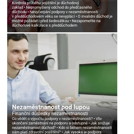
Kontrola průběhu pojištění je důchodový
základ
Nepromyšlený odchod do předčasného
důchodu
Nevyčerpání podpory v nezaměstnanosti
v předdůchodovém věku se nevyplácí
O invalidní důchod je
možné požádat i před šedesátkou
Nezapomeňte na
důchodové kalkulace s předdůchodem
Nezaměstnanost pod lupou
Finanční důsledky nezaměstnanosti
Co vědět o výpočtu podpory v nezaměstnanosti?
Vliv
ukončení zaměstnání na podporu a odstupné
Jak snižuje
nezaměstnanost důchod?
Kdo si během nezaměstnanosti
sám platí zdravotní pojištění?
Jak vysoká je podpora