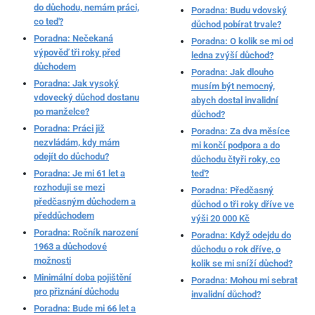
do důchodu, nemám práci,
Poradna: Budu vdovský
co teď?
důchod pobírat trvale?
Poradna: Nečekaná
Poradna: O kolik se mi od
výpověď tři roky před
ledna zvýší důchod?
důchodem
Poradna: Jak dlouho
Poradna: Jak vysoký
musím být nemocný,
vdovecký důchod dostanu
abych dostal invalidní
po manželce?
důchod?
Poradna: Práci již
Poradna: Za dva měsíce
nezvládám, kdy mám
mi končí podpora a do
odejít do důchodu?
důchodu čtyři roky, co
Poradna: Je mi 61 let a
teď?
rozhoduji se mezi
Poradna: Předčasný
předčasným důchodem a
důchod o tři roky dříve ve
předdůchodem
výši 20 000 Kč
Poradna: Ročník narození
Poradna: Když odejdu do
1963 a důchodové
důchodu o rok dříve, o
možnosti
kolik se mi sníží důchod?
Minimální doba pojištění
Poradna: Mohou mi sebrat
pro přiznání důchodu
invalidní důchod?
Poradna: Bude mi 66 let a