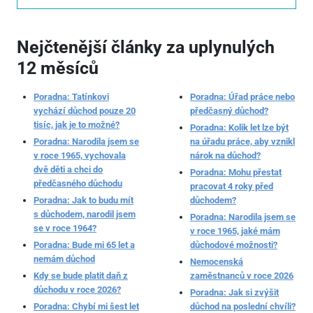
Nejčtenější články za uplynulých
12 měsíců
Poradna: Tatínkovi
Poradna: Úřad práce nebo
vychází důchod pouze 20
předčasný důchod?
tisíc, jak je to možné?
Poradna: Kolik let lze být
Poradna: Narodila jsem se
na úřadu práce, aby vznikl
v roce 1965, vychovala
nárok na důchod?
dvě děti a chci do
Poradna: Mohu přestat
předčasného důchodu
pracovat 4 roky před
Poradna: Jak to budu mít
důchodem?
s důchodem, narodil jsem
Poradna: Narodila jsem se
se v roce 1964?
v roce 1965, jaké mám
Poradna: Bude mi 65 let a
důchodové možnosti?
nemám důchod
Nemocenská
Kdy se bude platit daň z
zaměstnanců v roce 2026
důchodu v roce 2026?
Poradna: Jak si zvýšit
Poradna: Chybí mi šest let
důchod na poslední chvíli?