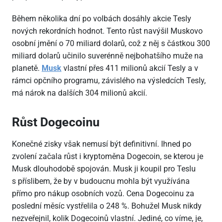
Během několika dní po volbách dosáhly akcie Tesly
nových rekordních hodnot. Tento růst navýšil Muskovo
osobní jmění o 70 miliard dolarů, což z něj s částkou 300
miliard dolarů učinilo suverénně nejbohatšího muže na
planetě.
Musk
vlastní přes 411 milionů akcií Tesly a v
rámci opčního programu, závislého na výsledcích Tesly,
má nárok na dalších 304 milionů akcií.
Růst Dogecoinu
Konečné zisky však nemusí být definitivní. Ihned po
zvolení začala růst i kryptoměna Dogecoin, se kterou je
Musk dlouhodobě spojován. Musk ji koupil pro Teslu
s příslibem, že by v budoucnu mohla být využívána
přímo pro nákup osobních vozů. Cena Dogecoinu za
poslední měsíc vystřelila o 248 %. Bohužel Musk nikdy
nezveřejnil, kolik Dogecoinů vlastní. Jediné, co víme, je,