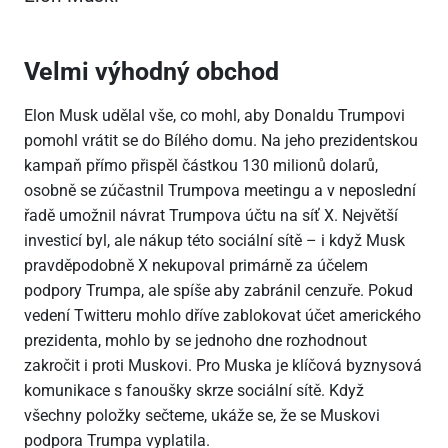
Velmi výhodný obchod
Elon Musk udělal vše, co mohl, aby Donaldu Trumpovi
pomohl vrátit se do Bílého domu. Na jeho prezidentskou
kampaň přímo přispěl částkou 130 milionů dolarů,
osobně se zúčastnil Trumpova meetingu a v neposlední
řadě umožnil návrat Trumpova účtu na síť X. Největší
investicí byl, ale nákup této sociální sítě – i když Musk
pravděpodobně X nekupoval primárně za účelem
podpory Trumpa, ale spíše aby zabránil cenzuře. Pokud
vedení Twitteru mohlo dříve zablokovat účet amerického
prezidenta, mohlo by se jednoho dne rozhodnout
zakročit i proti Muskovi. Pro Muska je klíčová byznysová
komunikace s fanoušky skrze sociální sítě. Když
všechny položky sečteme, ukáže se, že se Muskovi
podpora Trumpa vyplatila.