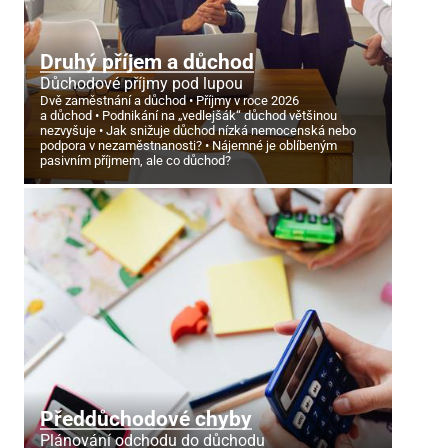
Druhý příjem a důchod
Důchodové příjmy pod lupou
Dvě zaměstnání a důchod
Příjmy v roce 2026
a důchod
Podnikání na „vedlejšák“ důchod většinou
nezvyšuje
Jak snižuje důchod nízká nemocenská nebo
podpora v nezaměstnanosti?
Nájemné je oblíbeným
pasivním příjmem, ale co důchod?
Předdůchodové chyby
Plánování odchodu do důchodu