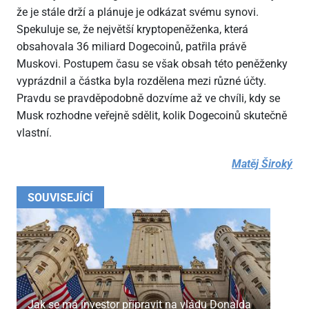
že je stále drží a plánuje je odkázat svému synovi.
Spekuluje se, že největší kryptopeněženka, která
obsahovala 36 miliard Dogecoinů, patřila právě
Muskovi. Postupem času se však obsah této peněženky
vyprázdnil a částka byla rozdělena mezi různé účty.
Pravdu se pravděpodobně dozvíme až ve chvíli, kdy se
Musk rozhodne veřejně sdělit, kolik Dogecoinů skutečně
vlastní.
Matěj Široký
SOUVISEJÍCÍ
Jak se má investor připravit na vládu Donalda