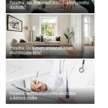
Poradna: Jak překlenout dobu do předčasného
důchodu?
Poradna: Co si mám ohlídat při koupi
družstevního bytu?
Poradna: Nemoc invalidního důchodce
a daňová vratka