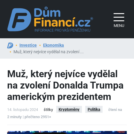
MENU
Investice
Ekonomika
Muž, který nejvíce vydělal na zvolení ...
Muž, který nejvíce vydělal
na zvolení Donalda Trumpa
americkým prezidentem
Kryptoměny
Politika
14. listopadu 2024
štítky
čtení na
2 minuty | přečteno 2951×