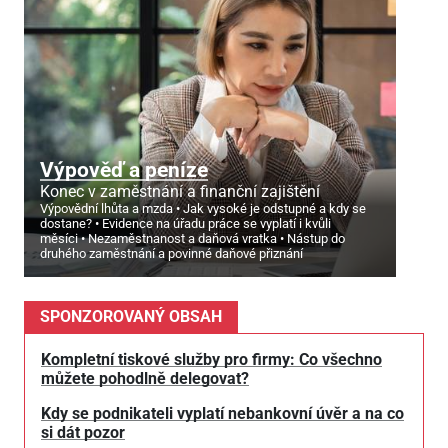
Výpověď a peníze
Konec v zaměstnání a finanční zajištění
Výpovědní lhůta a mzda
Jak vysoké je odstupné a kdy se
dostane?
Evidence na úřadu práce se vyplatí i kvůli
měsíci
Nezaměstnanost a daňová vratka
Nástup do
druhého zaměstnání a povinné daňové přiznání
SPONZOROVANÝ OBSAH
Kompletní tiskové služby pro firmy: Co všechno
můžete pohodlně delegovat?
Kdy se podnikateli vyplatí nebankovní úvěr a na co
si dát pozor