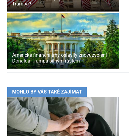
Trumpa?
Americké finanční trhy oslavily znovuzvolení
Donalda Trumpa silným růstem
MOHLO BY VÁS TAKÉ ZAJÍMAT