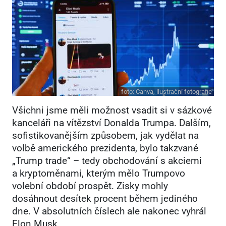
foto:
Canva, ilustrační fotografie
Všichni jsme měli možnost vsadit si v sázkové
kanceláři na vítězství Donalda Trumpa. Dalším,
sofistikovanějším způsobem, jak vydělat na
volbě amerického prezidenta, bylo takzvané
„Trump trade“ – tedy obchodování s akciemi
a kryptoměnami, kterým mělo Trumpovo
volební období prospět. Zisky mohly
dosáhnout desítek procent během jediného
dne. V absolutních číslech ale nakonec vyhrál
Elon Musk.