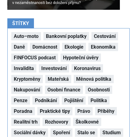
v nezaměstnanosti bez doložení příjmu?
ŠTÍTKY
Auto–moto
Bankovní poplatky
Cestování
Daně
Domácnost
Ekologie
Ekonomika
FINFOCUS podcast
Hypoteční úvěry
Invalidita
Investování
Koronavirus
Kryptoměny
Mateřská
Měnová politika
Nakupování
Osobní finance
Osobnosti
Penze
Podnikání
Pojištění
Politika
Poradna
Praktické tipy
Právo
Příběhy
Realitní trh
Rozhovory
Školkovné
Sociální dávky
Spoření
Stalo se
Studium