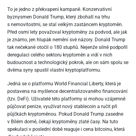
To je jedno z překvapení kampaně. Konzervativní
byznysmen Donald Trump, který zbohatl na trhu
s nemovitostmi, se stal velkým zastáncem kryptoměn.
Před osmi lety považoval kryptoměny za podvod, ale jak
je známo, jen hlupák nemění své názory. Donald Trump
tak nečekaně otočil o 180 stupňů. Nejenže silně podpořil
deregulaci celého sektoru kryptoměn a vidí v nich
budoucnost a technologický pokrok, ale on sám spolu se
dvěma syny spustil vlastní kryptoplatformu.
Jedná se o platformu World Financial Liberty, která je
postavena na myšlence decentralizovaného financování
(tzv. DeFi). Uživatelé této platformy si mohou vzájemně
půjčovat peníze, využívat nový stablecoin a ručit při
půjčkách kryptoměnou. Pokud Donald Trump zasedne
v Bílém domě, čekají kryptoměny zlaté časy. Na tuto
spekulaci v poslední době reaguje i cena bitcoinu, která