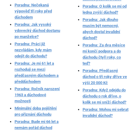
Poradna: Nečekaná
Poradna: O kolik se mi od
výpověď tři roky před
ledna zvýší důchod?
důchodem
Poradna: Jak dlouho
Poradna: Jak vysoký
musím být nemocný,
vdovecký důchod dostanu
abych dostal invalidní
po manželce?
důchod?
Poradna: Práci již
Poradna: Za dva měsíce
nezvládám, kdy mám
mi končí podpora a do
odejít do důchodu?
důchodu čtyři roky, co
Poradna: Je mi 61 let a
teď?
rozhoduji se mezi
Poradna: Předčasný
předčasným důchodem a
důchod o tři roky dříve ve
předdůchodem
výši 20 000 Kč
Poradna: Ročník narození
Poradna: Když odejdu do
1963 a důchodové
důchodu o rok dříve, o
možnosti
kolik se mi sníží důchod?
Minimální doba pojištění
Poradna: Mohou mi sebrat
pro přiznání důchodu
invalidní důchod?
Poradna: Bude mi 66 let a
nemám pořád důchod