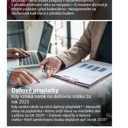
důchodu
Nevyčerpání podpory v nezaměstnanosti
v předdůchodovém věku se nevyplácí
O invalidní důchod je
možné požádat i před šedesátkou
Nezapomeňte na
důchodové kalkulace s předdůchodem
Daňové přeplatky
Kdy vzniká nárok na daňovou vratku za
rok 2025
Kdy vzniká nárok na roční daňový přeplatek?
Nevyužití
slevy na poplatníka
Komu sníží sleva na manželku daň
z příjmu za rok 2025?
Daňové odpočty a daňová
vratka
Kteří zaměstnanci budou doplácet daň za rok 2025?