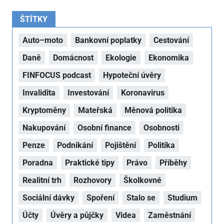
ŠTÍTKY
Auto–moto
Bankovní poplatky
Cestování
Daně
Domácnost
Ekologie
Ekonomika
FINFOCUS podcast
Hypoteční úvěry
Invalidita
Investování
Koronavirus
Kryptoměny
Mateřská
Měnová politika
Nakupování
Osobní finance
Osobnosti
Penze
Podnikání
Pojištění
Politika
Poradna
Praktické tipy
Právo
Příběhy
Realitní trh
Rozhovory
Školkovné
Sociální dávky
Spoření
Stalo se
Studium
Účty
Úvěry a půjčky
Videa
Zaměstnání