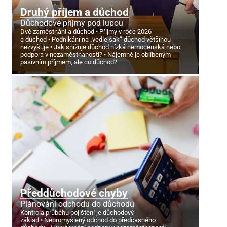
Druhý příjem a důchod
Důchodové příjmy pod lupou
Dvě zaměstnání a důchod
Příjmy v roce 2026
a důchod
Podnikání na „vedlejšák“ důchod většinou
nezvyšuje
Jak snižuje důchod nízká nemocenská nebo
podpora v nezaměstnanosti?
Nájemné je oblíbeným
pasivním příjmem, ale co důchod?
Předdůchodové chyby
Plánování odchodu do důchodu
Kontrola průběhu pojištění je důchodový
základ
Nepromyšlený odchod do předčasného