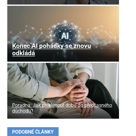
Konec AI pohádky se znovu
odkládá
Poradna: Jak překlenout dobu do předčasného
důchodu?
PODOBNÉ ČLÁNKY