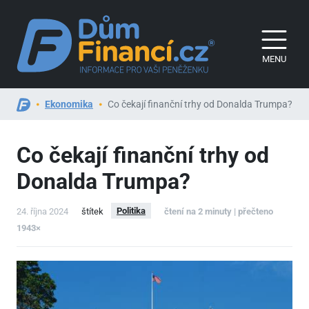
MENU
Ekonomika
Co čekají finanční trhy od Donalda Trumpa?
Co čekají finanční trhy od
Donalda Trumpa?
Politika
24. října 2024
štítek
čtení na 2 minuty | přečteno
1943×