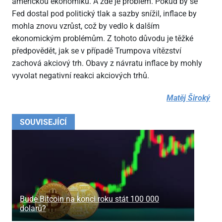
americkou ekonomiku. A zde je problém. Pokud by se
Fed dostal pod politický tlak a sazby snížil, inflace by
mohla znovu vzrůst, což by vedlo k dalším
ekonomickým problémům. Z tohoto důvodu je těžké
předpovědět, jak se v případě Trumpova vítězství
zachová akciový trh. Obavy z návratu inflace by mohly
vyvolat negativní reakci akciových trhů.
Matěj Široký
SOUVISEJÍCÍ
Bude Bitcoin na konci roku stát 100
000
dolarů?