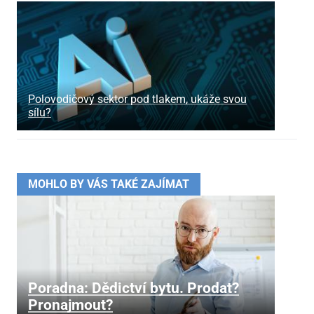
Polovodičový sektor pod tlakem, ukáže svou
sílu?
MOHLO BY VÁS TAKÉ ZAJÍMAT
Poradna: Dědictví bytu. Prodat?
Pronajmout?