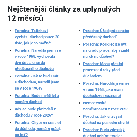
Nejčtenější články za uplynulých
12 měsíců
Poradna: Tatínkovi
Poradna: Úřad práce nebo
vychází důchod pouze 20
předčasný důchod?
tisíc, jak je to možné?
Poradna: Kolik let lze být
Poradna: Narodila jsem se
na úřadu práce, aby vznikl
v roce 1965, vychovala
nárok na důchod?
dvě děti a chci do
Poradna: Mohu přestat
předčasného důchodu
pracovat 4 roky před
Poradna: Jak to budu mít
důchodem?
s důchodem, narodil jsem
Poradna: Narodila jsem se
se v roce 1964?
v roce 1965, jaké mám
Poradna: Bude mi 65 let a
důchodové možnosti?
nemám důchod
Nemocenská
Kdy se bude platit daň z
zaměstnanců v roce 2026
důchodu v roce 2026?
Poradna: Jak si zvýšit
Poradna: Chybí mi šest let
důchod na poslední chvíli?
do důchodu, nemám práci,
Poradna: Budu vdovský
co teď?
důchod pobírat trvale?