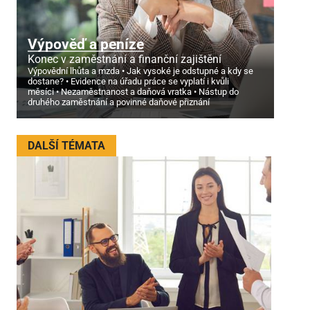
Výpověď a peníze
Konec v zaměstnání a finanční zajištění
Výpovědní lhůta a mzda
Jak vysoké je odstupné a kdy se
dostane?
Evidence na úřadu práce se vyplatí i kvůli
měsíci
Nezaměstnanost a daňová vratka
Nástup do
druhého zaměstnání a povinné daňové přiznání
DALŠÍ TÉMATA