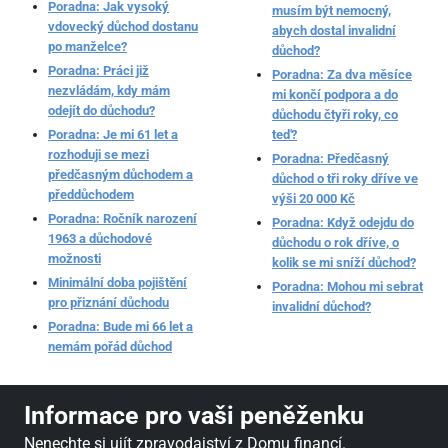
Poradna: Jak vysoký
musím být nemocný,
vdovecký důchod dostanu
abych dostal invalidní
po manželce?
důchod?
Poradna: Práci již
Poradna: Za dva měsíce
nezvládám, kdy mám
mi končí podpora a do
odejít do důchodu?
důchodu čtyři roky, co
Poradna: Je mi 61 let a
teď?
rozhoduji se mezi
Poradna: Předčasný
předčasným důchodem a
důchod o tři roky dříve ve
předdůchodem
výši 20 000 Kč
Poradna: Ročník narození
Poradna: Když odejdu do
1963 a důchodové
důchodu o rok dříve, o
možnosti
kolik se mi sníží důchod?
Minimální doba pojištění
Poradna: Mohou mi sebrat
pro přiznání důchodu
invalidní důchod?
Poradna: Bude mi 66 let a
nemám pořád důchod
Informace pro vaši peněženku
Nenechte si ujít zpravodajství z Domu financí.