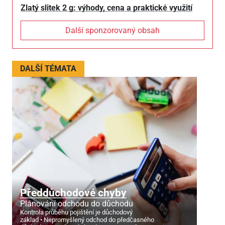
Zlatý slitek 2 g: výhody, cena a praktické využití
Další sponzorovaný obsah
DALŠÍ TÉMATA
Předdůchodové chyby
Plánování odchodu do důchodu
Kontrola průběhu pojištění je důchodový
základ
Nepromyšlený odchod do předčasného