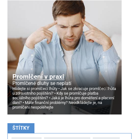
Promlčení v praxi
Promlčené dluhy se neplatí
Hlídejte si promlčecí lhůty
Jak se zkracuje promlčecí lhůta
u zdravotního pojištění?
Kdy se promlčuje platba
sociálního pojištění?
Jaká je lhůta pro doměření a placení
daní?
Máte finanční problémy? Neodkládejte je, na
promlčení nespoléhejte
ŠTÍTKY