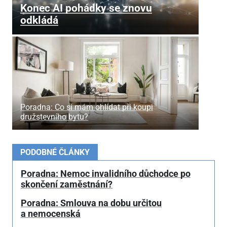
Konec AI pohádky se znovu
odkládá
Poradna: Co si mám ohlídat při koupi
družstevního bytu?
PODOBNÉ ČLÁNKY
Poradna: Nemoc invalidního důchodce po
skončení zaměstnání?
Poradna: Smlouva na dobu určitou
a nemocenská