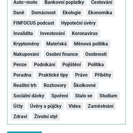
Auto–moto
Bankovní poplatky
Cestování
Daně
Domácnost
Ekologie
Ekonomika
FINFOCUS podcast
Hypoteční úvěry
Invalidita
Investování
Koronavirus
Kryptoměny
Mateřská
Měnová politika
Nakupování
Osobní finance
Osobnosti
Penze
Podnikání
Pojištění
Politika
Poradna
Praktické tipy
Právo
Příběhy
Realitní trh
Rozhovory
Školkovné
Sociální dávky
Spoření
Stalo se
Studium
Účty
Úvěry a půjčky
Videa
Zaměstnání
Zdraví
Životní styl