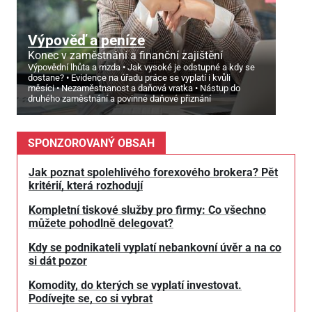
Výpověď a peníze
Konec v zaměstnání a finanční zajištění
Výpovědní lhůta a mzda
Jak vysoké je odstupné a kdy se
dostane?
Evidence na úřadu práce se vyplatí i kvůli
měsíci
Nezaměstnanost a daňová vratka
Nástup do
druhého zaměstnání a povinné daňové přiznání
SPONZOROVANÝ OBSAH
Jak poznat spolehlivého forexového brokera? Pět
kritérií, která rozhodují
Kompletní tiskové služby pro firmy: Co všechno
můžete pohodlně delegovat?
Kdy se podnikateli vyplatí nebankovní úvěr a na co
si dát pozor
Komodity, do kterých se vyplatí investovat.
Podívejte se, co si vybrat