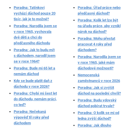
Poradna: Tatínkovi
Poradna: Úřad práce nebo
vychází důchod pouze 20
předčasný důchod?
tisíc, jak je to možné?
Poradna: Kolik let lze být
Poradna: Narodila jsem se
na úřadu práce, aby vznikl
v roce 1965, vychovala
nárok na důchod?
dvě děti a chci do
Poradna: Mohu přestat
předčasného důchodu
pracovat 4 roky před
Poradna: Jak to budu mít
důchodem?
s důchodem, narodil jsem
Poradna: Narodila jsem se
se v roce 1964?
v roce 1965, jaké mám
Poradna: Bude mi 65 let a
důchodové možnosti?
nemám důchod
Nemocenská
Kdy se bude platit daň z
zaměstnanců v roce 2026
důchodu v roce 2026?
Poradna: Jak si zvýšit
Poradna: Chybí mi šest let
důchod na poslední chvíli?
do důchodu, nemám práci,
Poradna: Budu vdovský
co teď?
důchod pobírat trvale?
Poradna: Nečekaná
Poradna: O kolik se mi od
výpověď tři roky před
ledna zvýší důchod?
důchodem
Poradna: Jak dlouho