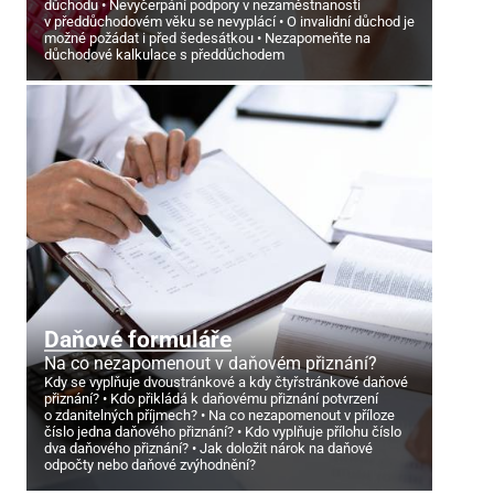
důchodu
Nevyčerpání podpory v nezaměstnanosti
v předdůchodovém věku se nevyplácí
O invalidní důchod je
možné požádat i před šedesátkou
Nezapomeňte na
důchodové kalkulace s předdůchodem
Daňové formuláře
Na co nezapomenout v daňovém přiznání?
Kdy se vyplňuje dvoustránkové a kdy čtyřstránkové daňové
přiznání?
Kdo přikládá k daňovému přiznání potvrzení
o zdanitelných příjmech?
Na co nezapomenout v příloze
číslo jedna daňového přiznání?
Kdo vyplňuje přílohu číslo
dva daňového přiznání?
Jak doložit nárok na daňové
odpočty nebo daňové zvýhodnění?