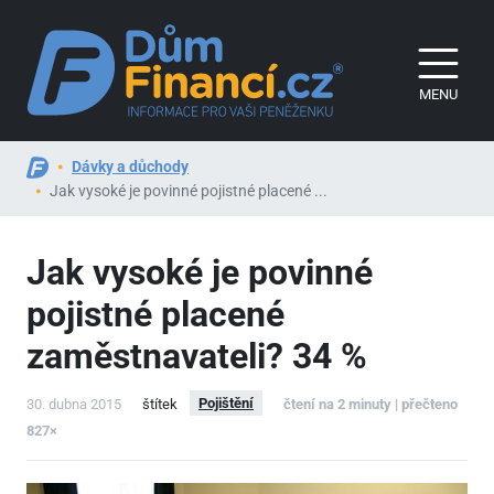
MENU
Dávky a důchody
Jak vysoké je povinné pojistné placené ...
Jak vysoké je povinné
pojistné placené
zaměstnavateli? 34 %
Pojištění
30. dubna 2015
štítek
čtení na 2 minuty | přečteno
827×