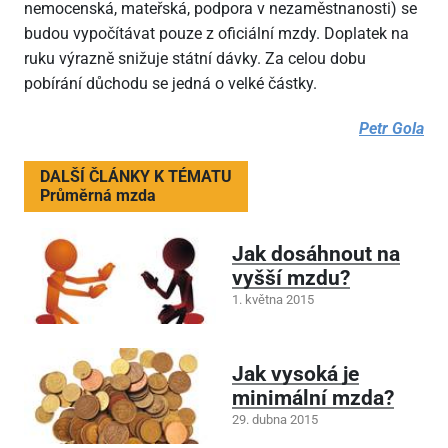
nemocenská, mateřská, podpora v nezaměstnanosti) se
budou vypočítávat pouze z oficiální mzdy. Doplatek na
ruku výrazně snižuje státní dávky. Za celou dobu
pobírání důchodu se jedná o velké částky.
Petr Gola
DALŠÍ ČLÁNKY K TÉMATU
Průměrná mzda
Jak dosáhnout na
vyšší mzdu?
1. května 2015
Jak vysoká je
minimální mzda?
29. dubna 2015