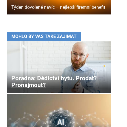
Týden dovolené navíc – nejlepší firemní benefit
MOHLO BY VÁS TAKÉ ZAJÍMAT
Poradna: Dědictví bytu. Prodat?
Pronajmout?