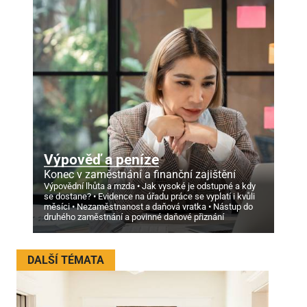
Výpověď a peníze
Konec v zaměstnání a finanční zajištění
Výpovědní lhůta a mzda
Jak vysoké je odstupné a kdy
se dostane?
Evidence na úřadu práce se vyplatí i kvůli
měsíci
Nezaměstnanost a daňová vratka
Nástup do
druhého zaměstnání a povinné daňové přiznání
DALŠÍ TÉMATA