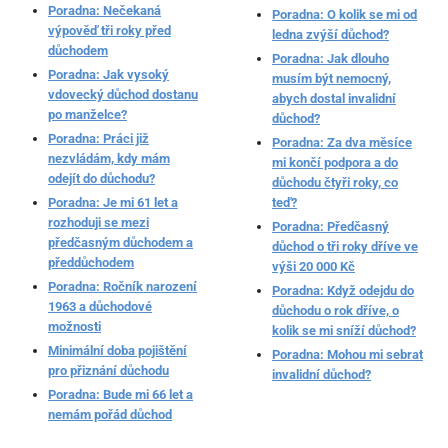
Poradna: Nečekaná
Poradna: O kolik se mi od
výpověď tři roky před
ledna zvýší důchod?
důchodem
Poradna: Jak dlouho
Poradna: Jak vysoký
musím být nemocný,
vdovecký důchod dostanu
abych dostal invalidní
po manželce?
důchod?
Poradna: Práci již
Poradna: Za dva měsíce
nezvládám, kdy mám
mi končí podpora a do
odejít do důchodu?
důchodu čtyři roky, co
Poradna: Je mi 61 let a
teď?
rozhoduji se mezi
Poradna: Předčasný
předčasným důchodem a
důchod o tři roky dříve ve
předdůchodem
výši 20 000 Kč
Poradna: Ročník narození
Poradna: Když odejdu do
1963 a důchodové
důchodu o rok dříve, o
možnosti
kolik se mi sníží důchod?
Minimální doba pojištění
Poradna: Mohou mi sebrat
pro přiznání důchodu
invalidní důchod?
Poradna: Bude mi 66 let a
nemám pořád důchod