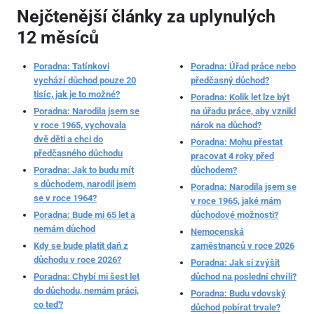
Nejčtenější články za uplynulých
12 měsíců
Poradna: Tatínkovi
Poradna: Úřad práce nebo
vychází důchod pouze 20
předčasný důchod?
tisíc, jak je to možné?
Poradna: Kolik let lze být
Poradna: Narodila jsem se
na úřadu práce, aby vznikl
v roce 1965, vychovala
nárok na důchod?
dvě děti a chci do
Poradna: Mohu přestat
předčasného důchodu
pracovat 4 roky před
Poradna: Jak to budu mít
důchodem?
s důchodem, narodil jsem
Poradna: Narodila jsem se
se v roce 1964?
v roce 1965, jaké mám
Poradna: Bude mi 65 let a
důchodové možnosti?
nemám důchod
Nemocenská
Kdy se bude platit daň z
zaměstnanců v roce 2026
důchodu v roce 2026?
Poradna: Jak si zvýšit
Poradna: Chybí mi šest let
důchod na poslední chvíli?
do důchodu, nemám práci,
Poradna: Budu vdovský
co teď?
důchod pobírat trvale?