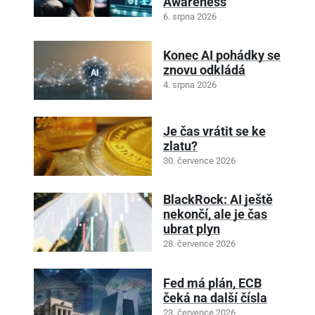
Awareness
6. srpna 2026
Konec AI pohádky se
znovu odkládá
4. srpna 2026
Je čas vrátit se ke
zlatu?
30. července 2026
BlackRock: AI ještě
nekončí, ale je čas
ubrat plyn
28. července 2026
Fed má plán, ECB
čeká na další čísla
23. července 2026