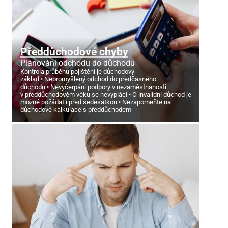
Předdůchodové chyby
Plánování odchodu do důchodu
Kontrola průběhu pojištění je důchodový
základ
Nepromyšlený odchod do předčasného
důchodu
Nevyčerpání podpory v nezaměstnanosti
v předdůchodovém věku se nevyplácí
O invalidní důchod je
možné požádat i před šedesátkou
Nezapomeňte na
důchodové kalkulace s předdůchodem