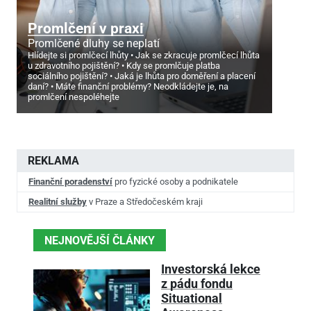
Promlčení v praxi
Promlčené dluhy se neplatí
Hlídejte si promlčecí lhůty
Jak se zkracuje promlčecí lhůta
u zdravotního pojištění?
Kdy se promlčuje platba
sociálního pojištění?
Jaká je lhůta pro doměření a placení
daní?
Máte finanční problémy? Neodkládejte je, na
promlčení nespoléhejte
REKLAMA
Finanční poradenství
pro fyzické osoby a podnikatele
Realitní služby
v Praze a Středočeském kraji
NEJNOVĚJŠÍ ČLÁNKY
Investorská lekce
z pádu fondu
Situational