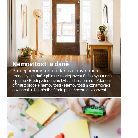
Nemovitosti a daně
Prodej nemovitosti a daňové povinnosti
Prodej bytu a daň z příjmu
Prodej investičního bytu a daň
z příjmu
Prodej zděděného bytu a daň z příjmu
Zdanění
příjmu z prodeje nemovitosti
Nemovitosti a oznamovací
povinnosti u finančního úřadu při daňovém osvobození