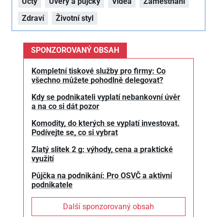
Účty
Úvěry a půjčky
Videa
Zaměstnání
Zdraví
Životní styl
SPONZOROVANÝ OBSAH
Kompletní tiskové služby pro firmy: Co
všechno můžete pohodlně delegovat?
Kdy se podnikateli vyplatí nebankovní úvěr
a na co si dát pozor
Komodity, do kterých se vyplatí investovat.
Podívejte se, co si vybrat
Zlatý slitek 2 g: výhody, cena a praktické
využití
Půjčka na podnikání: Pro OSVČ a aktivní
podnikatele
Další sponzorovaný obsah