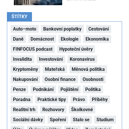
ŠTÍTKY
Auto–moto
Bankovní poplatky
Cestování
Daně
Domácnost
Ekologie
Ekonomika
FINFOCUS podcast
Hypoteční úvěry
Invalidita
Investování
Koronavirus
Kryptoměny
Mateřská
Měnová politika
Nakupování
Osobní finance
Osobnosti
Penze
Podnikání
Pojištění
Politika
Poradna
Praktické tipy
Právo
Příběhy
Realitní trh
Rozhovory
Školkovné
Sociální dávky
Spoření
Stalo se
Studium