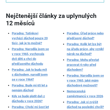
Nejčtenější články za uplynulých
12 měsíců
Poradna: Tatínkovi
Poradna: Úřad práce nebo
vychází důchod pouze 20
předčasný důchod?
tisíc, jak je to možné?
Poradna: Kolik let lze být
Poradna: Narodila jsem se
na úřadu práce, aby vznikl
v roce 1965, vychovala
nárok na důchod?
dvě děti a chci do
Poradna: Mohu přestat
předčasného důchodu
pracovat 4 roky před
Poradna: Jak to budu mít
důchodem?
s důchodem, narodil jsem
Poradna: Narodila jsem se
se v roce 1964?
v roce 1965, jaké mám
Poradna: Bude mi 65 let a
důchodové možnosti?
nemám důchod
Nemocenská
Kdy se bude platit daň z
zaměstnanců v roce 2026
důchodu v roce 2026?
Poradna: Jak si zvýšit
Poradna: Chybí mi šest let
důchod na poslední chvíli?