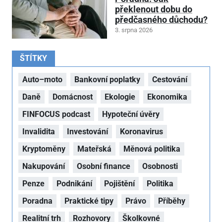
překlenout dobu do
předčasného důchodu?
3. srpna 2026
ŠTÍTKY
Auto–moto
Bankovní poplatky
Cestování
Daně
Domácnost
Ekologie
Ekonomika
FINFOCUS podcast
Hypoteční úvěry
Invalidita
Investování
Koronavirus
Kryptoměny
Mateřská
Měnová politika
Nakupování
Osobní finance
Osobnosti
Penze
Podnikání
Pojištění
Politika
Poradna
Praktické tipy
Právo
Příběhy
Realitní trh
Rozhovory
Školkovné