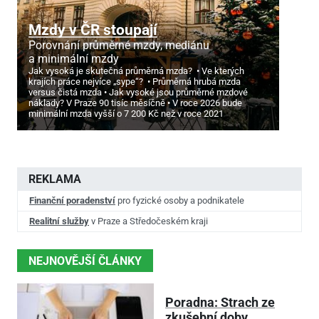
Mzdy v ČR stoupají
Porovnání průměrné mzdy, mediánu
a minimální mzdy
Jak vysoká je skutečná průměrná mzda?
Ve kterých
krajích práce nejvíce „sype“?
Průměrná hrubá mzda
versus čistá mzda
Jak vysoké jsou průměrné mzdové
náklady? V Praze 90 tisíc měsíčně
V roce 2026 bude
minimální mzda vyšší o 7
200 Kč než v roce 2021
REKLAMA
Finanční poradenství
pro fyzické osoby a podnikatele
Realitní služby
v Praze a Středočeském kraji
NEJNOVĚJŠÍ ČLÁNKY
Poradna: Strach ze
zkušební doby