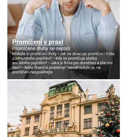
Promlčení v praxi
Promlčené dluhy se neplatí
Hlídejte si promlčecí lhůty
Jak se zkracuje promlčecí lhůta
u zdravotního pojištění?
Kdy se promlčuje platba
sociálního pojištění?
Jaká je lhůta pro doměření a placení
daní?
Máte finanční problémy? Neodkládejte je, na
promlčení nespoléhejte