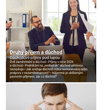
Druhý příjem a důchod
Důchodové příjmy pod lupou
Dvě zaměstnání a důchod
Příjmy v roce 2026
a důchod
Podnikání na „vedlejšák“ důchod většinou
nezvyšuje
Jak snižuje důchod nízká nemocenská nebo
podpora v nezaměstnanosti?
Nájemné je oblíbeným
pasivním příjmem, ale co důchod?