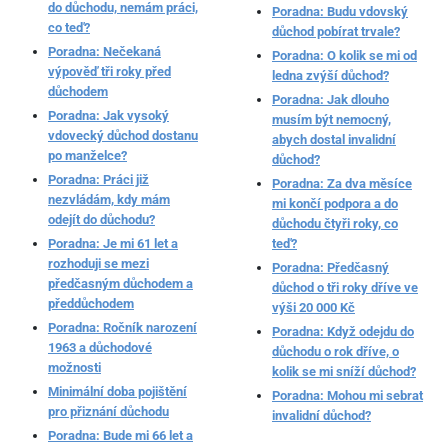
do důchodu, nemám práci,
Poradna: Budu vdovský
co teď?
důchod pobírat trvale?
Poradna: Nečekaná
Poradna: O kolik se mi od
výpověď tři roky před
ledna zvýší důchod?
důchodem
Poradna: Jak dlouho
Poradna: Jak vysoký
musím být nemocný,
vdovecký důchod dostanu
abych dostal invalidní
po manželce?
důchod?
Poradna: Práci již
Poradna: Za dva měsíce
nezvládám, kdy mám
mi končí podpora a do
odejít do důchodu?
důchodu čtyři roky, co
Poradna: Je mi 61 let a
teď?
rozhoduji se mezi
Poradna: Předčasný
předčasným důchodem a
důchod o tři roky dříve ve
předdůchodem
výši 20 000 Kč
Poradna: Ročník narození
Poradna: Když odejdu do
1963 a důchodové
důchodu o rok dříve, o
možnosti
kolik se mi sníží důchod?
Minimální doba pojištění
Poradna: Mohou mi sebrat
pro přiznání důchodu
invalidní důchod?
Poradna: Bude mi 66 let a