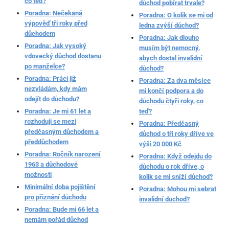
co teď?
důchod pobírat trvale?
Poradna: Nečekaná
Poradna: O kolik se mi od
výpověď tři roky před
ledna zvýší důchod?
důchodem
Poradna: Jak dlouho
Poradna: Jak vysoký
musím být nemocný,
vdovecký důchod dostanu
abych dostal invalidní
po manželce?
důchod?
Poradna: Práci již
Poradna: Za dva měsíce
nezvládám, kdy mám
mi končí podpora a do
odejít do důchodu?
důchodu čtyři roky, co
Poradna: Je mi 61 let a
teď?
rozhoduji se mezi
Poradna: Předčasný
předčasným důchodem a
důchod o tři roky dříve ve
předdůchodem
výši 20 000 Kč
Poradna: Ročník narození
Poradna: Když odejdu do
1963 a důchodové
důchodu o rok dříve, o
možnosti
kolik se mi sníží důchod?
Minimální doba pojištění
Poradna: Mohou mi sebrat
pro přiznání důchodu
invalidní důchod?
Poradna: Bude mi 66 let a
nemám pořád důchod