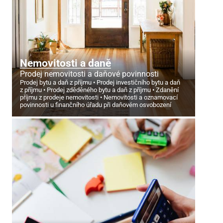
Nemovitosti a daně
Prodej nemovitosti a daňové povinnosti
Prodej bytu a daň z příjmu
Prodej investičního bytu a daň
z příjmu
Prodej zděděného bytu a daň z příjmu
Zdanění
příjmu z prodeje nemovitosti
Nemovitosti a oznamovací
povinnosti u finančního úřadu při daňovém osvobození