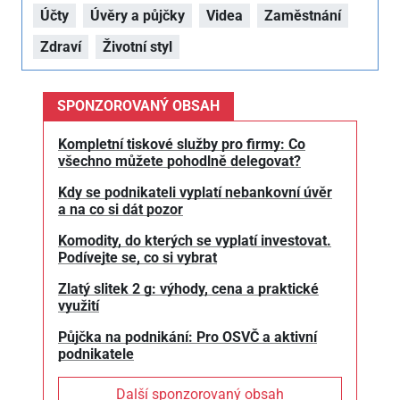
Účty
Úvěry a půjčky
Videa
Zaměstnání
Zdraví
Životní styl
SPONZOROVANÝ OBSAH
Kompletní tiskové služby pro firmy: Co
všechno můžete pohodlně delegovat?
Kdy se podnikateli vyplatí nebankovní úvěr
a na co si dát pozor
Komodity, do kterých se vyplatí investovat.
Podívejte se, co si vybrat
Zlatý slitek 2 g: výhody, cena a praktické
využití
Půjčka na podnikání: Pro OSVČ a aktivní
podnikatele
Další sponzorovaný obsah