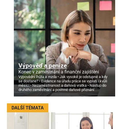
Výpověď a peníze
Konec v zaměstnání a finanční zajištění
Výpovědní lhůta a mzda
Jak vysoké je odstupné a kdy
se dostane?
Evidence na úřadu práce se vyplatí i kvůli
měsíci
Nezaměstnanost a daňová vratka
Nástup do
druhého zaměstnání a povinné daňové přiznání
DALŠÍ TÉMATA