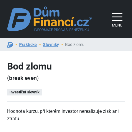
MENU
Praktické
Slovníky
Bod zlomu
Bod zlomu
(
break even
)
Investiční slovník
Hodnota kurzu, při kterém investor nerealizuje zisk ani
ztrátu.