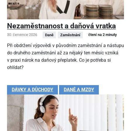
Nezaměstnanost a daňová vratka
30. července 2026
čtení na 2 minuty
Daně
Zaměstnání
Při obdržení výpovědi v původním zaměstnání a nástupu
do druhého zaměstnání až za nějaký ten měsíc vzniká
v praxi nárok na daňový přeplatek. Co je potřeba si
ohlídat?
DÁVKY A DŮCHODY
DANĚ A MZDY