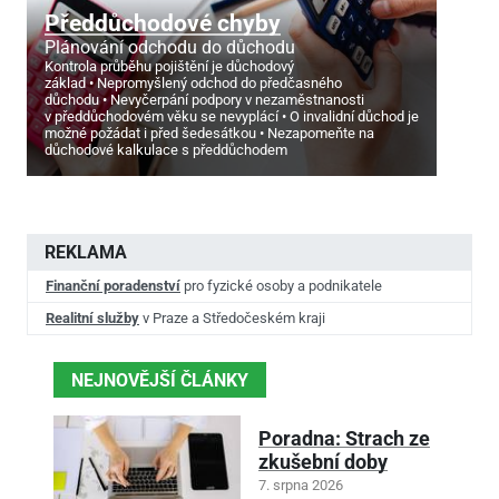
Předdůchodové chyby
Plánování odchodu do důchodu
Kontrola průběhu pojištění je důchodový
základ
Nepromyšlený odchod do předčasného
důchodu
Nevyčerpání podpory v nezaměstnanosti
v předdůchodovém věku se nevyplácí
O invalidní důchod je
možné požádat i před šedesátkou
Nezapomeňte na
důchodové kalkulace s předdůchodem
REKLAMA
Finanční poradenství
pro fyzické osoby a podnikatele
Realitní služby
v Praze a Středočeském kraji
NEJNOVĚJŠÍ ČLÁNKY
Poradna: Strach ze
zkušební doby
7. srpna 2026