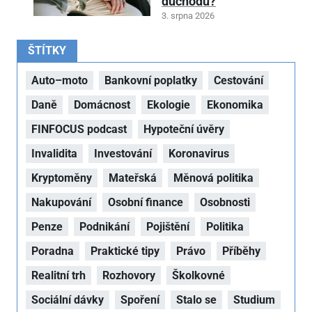
důchodu?
3. srpna 2026
ŠTÍTKY
Auto–moto
Bankovní poplatky
Cestování
Daně
Domácnost
Ekologie
Ekonomika
FINFOCUS podcast
Hypoteční úvěry
Invalidita
Investování
Koronavirus
Kryptoměny
Mateřská
Měnová politika
Nakupování
Osobní finance
Osobnosti
Penze
Podnikání
Pojištění
Politika
Poradna
Praktické tipy
Právo
Příběhy
Realitní trh
Rozhovory
Školkovné
Sociální dávky
Spoření
Stalo se
Studium