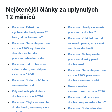
Nejčtenější články za uplynulých
12 měsíců
Poradna: Tatínkovi
Poradna: Úřad práce nebo
vychází důchod pouze 20
předčasný důchod?
tisíc, jak je to možné?
Poradna: Kolik let lze být
Poradna: Narodila jsem se
na úřadu práce, aby vznikl
v roce 1965, vychovala
nárok na důchod?
dvě děti a chci do
Poradna: Mohu přestat
předčasného důchodu
pracovat 4 roky před
Poradna: Jak to budu mít
důchodem?
s důchodem, narodil jsem
Poradna: Narodila jsem se
se v roce 1964?
v roce 1965, jaké mám
Poradna: Bude mi 65 let a
důchodové možnosti?
nemám důchod
Nemocenská
Kdy se bude platit daň z
zaměstnanců v roce 2026
důchodu v roce 2026?
Poradna: Jak si zvýšit
Poradna: Chybí mi šest let
důchod na poslední chvíli?
do důchodu, nemám práci,
Poradna: Budu vdovský