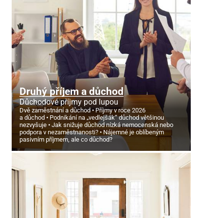
Druhý příjem a důchod
Důchodové příjmy pod lupou
Dvě zaměstnání a důchod
Příjmy v roce 2026
a důchod
Podnikání na „vedlejšák“ důchod většinou
nezvyšuje
Jak snižuje důchod nízká nemocenská nebo
podpora v nezaměstnanosti?
Nájemné je oblíbeným
pasivním příjmem, ale co důchod?