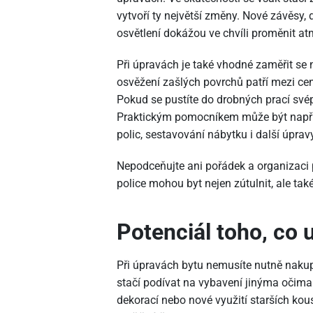
vytvoří ty největší změny. Nové závěsy,
osvětlení dokážou ve chvíli proměnit at
Při úpravách je také vhodné zaměřit se
osvěžení zašlých povrchů patří mezi c
Pokud se pustíte do drobných prací svép
Praktickým pomocníkem může být např
polic, sestavování nábytku i další úpra
Nepodceňujte ani pořádek a organizaci
police mohou byt nejen zútulnit, ale také
Potenciál toho, c
Při úpravách bytu nemusíte nutně nakup
stačí podívat na vybavení jinýma očim
dekorací nebo nové využití starších kou