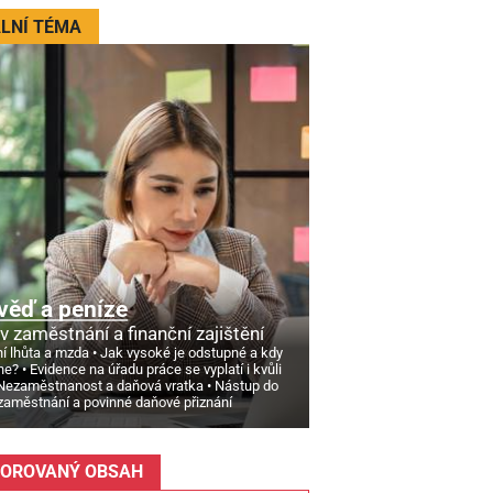
LNÍ TÉMA
věď a peníze
v zaměstnání a finanční zajištění
í lhůta a mzda
Jak vysoké je odstupné a kdy
ne?
Evidence na úřadu práce se vyplatí i kvůli
Nezaměstnanost a daňová vratka
Nástup do
zaměstnání a povinné daňové přiznání
OROVANÝ OBSAH