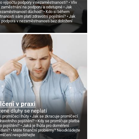
 o výpočtu podpory v nezaměstnanosti?
Vliv
 zaměstnání na podporu a odstupné
Jak
nezaměstnanost důchod?
Kdo si během
anosti sám platí zdravotní pojištění?
Jak
e podpora v nezaměstnanosti bez doložení
čení v praxi
ené dluhy se neplatí
si promlčecí lhůty
Jak se zkracuje promlčecí
dravotního pojištění?
Kdy se promlčuje platba
o pojištění?
Jaká je lhůta pro doměření
 daní?
Máte finanční problémy? Neodkládejte
omlčení nespoléhejte