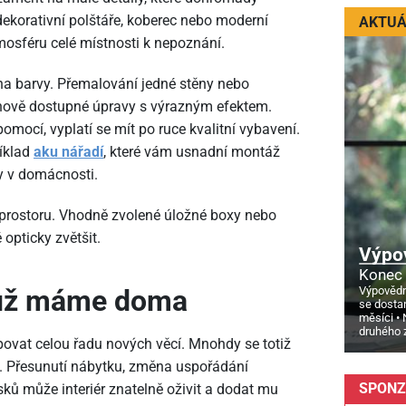
 dekorativní polštáře, koberec nebo moderní
AKTUÁ
mosféru celé místnosti k nepoznání.
 na barvy. Přemalování jedné stěny nebo
enově dostupné úpravy s výrazným efektem.
omocí, vyplatí se mít po ruce kvalitní vybavení.
íklad
aku nářadí
, které vám usnadní montáž
vy v domácnosti.
 prostoru. Vhodně zvolené úložné boxy nebo
 opticky zvětšit.
Výpo
Konec 
Výpovědn
o už máme doma
se dosta
měsíci
druhého 
ovat celou řadu nových věcí. Mnohdy se totiž
a. Přesunutí nábytku, změna uspořádání
SPONZ
sků může interiér znatelně oživit a dodat mu