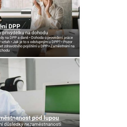
ění DPP
 přivýdělku na dohodu
ády na DPP a daně
Dohoda o provedení práce
ý vztah
Jak je to s odstupným u DPP?
Pozor
et zdravotního pojištění u DPP
Zaměstnání na
ůchodu
městnanost pod lupou
ní důsledky nezaměstnanosti