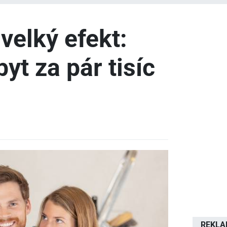
velký efekt:
byt za pár tisíc
REKL