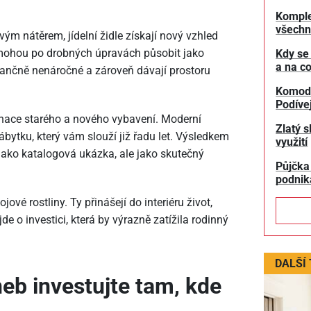
Komple
všechn
m nátěrem, jídelní židle získají nový vzhled
mohou po drobných úpravách působit jako
Kdy se
a na co
ančně nenáročné a zároveň dávají prostoru
Komodit
Podívej
nace starého a nového vybavení. Moderní
Zlatý s
bytku, který vám slouží již řadu let. Výsledkem
využití
 jako katalogová ukázka, ale jako skutečný
Půjčka
podnik
é rostliny. Ty přinášejí do interiéru život,
e o investici, která by výrazně zatížila rodinný
DALŠÍ
eb investujte tam, kde