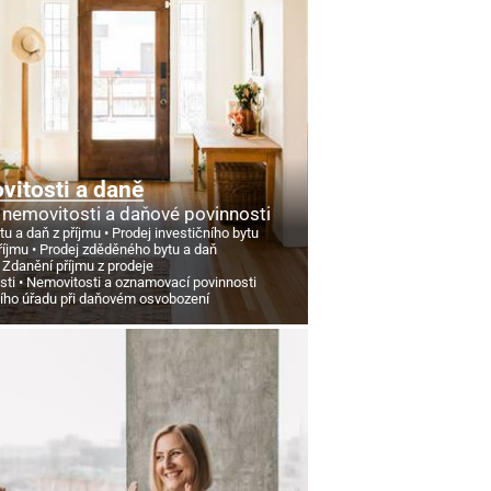
itosti a daně
 nemovitosti a daňové povinnosti
tu a daň z příjmu
Prodej investičního bytu
říjmu
Prodej zděděného bytu a daň
Zdanění příjmu z prodeje
sti
Nemovitosti a oznamovací povinnosti
ního úřadu při daňovém osvobození