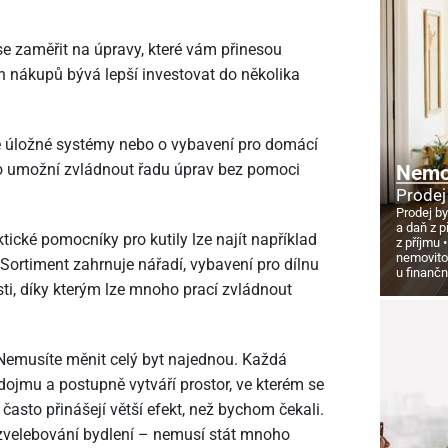
e zaměřit na úpravy, které vám přinesou
h nákupů bývá lepší investovat do několika
ické úložné systémy nebo o vybavení pro domácí
o umožní zvládnout řadu úprav bez pomoci
Nemov
Prodej
Prodej by
a daň z p
tické pomocníky pro kutily lze najít například
z příjmu
nemovito
 Sortiment zahrnuje nářadí, vybavení pro dílnu
u finanč
i, díky kterým lze mnoho prací zvládnout
 Nemusíte měnit celý byt najednou. Každá
ojmu a postupně vytváří prostor, ve kterém se
 často přinášejí větší efekt, než bychom čekali.
 zvelebování bydlení – nemusí stát mnoho