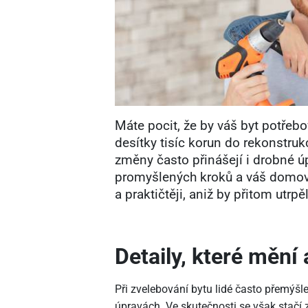
Máte pocit, že by váš byt potřebov
desítky tisíc korun do rekonstruk
změny často přinášejí i drobné úp
promyšlených kroků a váš domov 
a praktičtěji, aniž by přitom utrp
Detaily, které mění
Při zvelebování bytu lidé často přemýš
úpravách. Ve skutečnosti se však stačí 