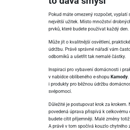
to dává smysl
Pokud máte omezený rozpočet, vyplatí s
největší užitek. Místo množství drobnýc
prvků, které budete používat každý den.
Může jít o kvalitnější osvětlení, prakt
údržbu. Právě správné nářadí vám čast
odborníků a ušetřit tak nemalé částky.
Inspiraci pro vybavení domácnosti i prak
v nabídce oblíbeného e-shopu
Kamody
.
i produkty pro běžnou údržbu domácnost
svépomocí.
Důležité je postupovat krok za krokem.
povedená úprava přispívá k celkovému d
budete cítit příjemněji. Malé změny totiž
A právě v tom spočívá kouzlo chytrého