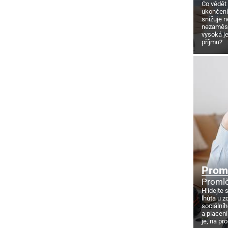
Co vědět
ukončení
snižuje 
nezaměstn
vysoká j
příjmu?
Proml
Promlč
Hlídejte 
lhůta u z
sociálníh
a placení
je, na pr