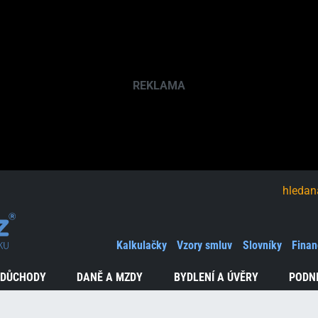
hledaná fráze
Kalkulačky
Vzory smluv
Slovníky
Finan
 DŮCHODY
DANĚ A MZDY
BYDLENÍ A ÚVĚRY
PODN