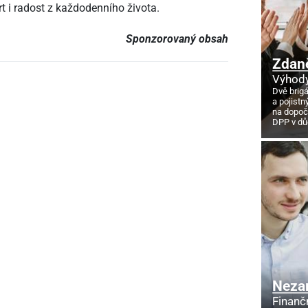
t i radost z každodenního života.
Sponzorovaný obsah
Zdan
Výhody
Dvě brig
a pojistn
na dopoč
DPP v d
Neza
Finanč