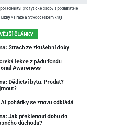
 poradenství
pro fyzické osoby a podnikatele
služby
v Praze a Středočeském kraji
VĚJŠÍ ČLÁNKY
na: Strach ze zkušební doby
orská lekce z pádu fondu
tional Awareness
a: Dědictví bytu. Prodat?
jmout?
 AI pohádky se znovu odkládá
na: Jak překlenout dobu do
asného důchodu?