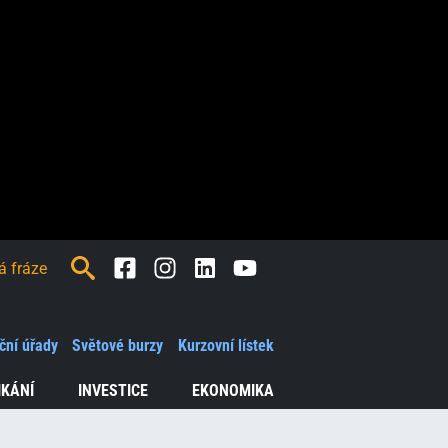
Facebook
Instagram
LinkedIn
Youtube
ční úřady
Světové burzy
Kurzovní lístek
IKÁNÍ
INVESTICE
EKONOMIKA