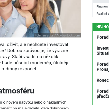
Finanční
Realitní 
NEJNO
foto:
auremar / Adobestock.com
Porad
al oživit, ale nechcete investovat
Invest
ce? Dobrou zprávou je, že výrazné
Situa
ravy. Stačí vsadit na několik
bude působit moderněji, útulněji
Poradn
ěl rodinný rozpočet.
Prona
Konec
 atmosféru
Porad
předč
lejí o novém nábytku nebo o nákladných
zaměřit na malé detaily, které dohromady