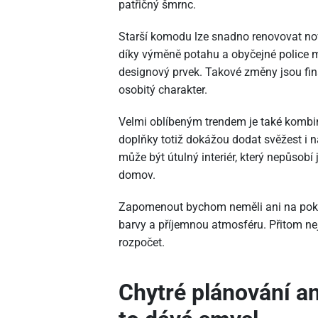
patřičný šmrnc.
Starší komodu lze snadno renovovat nový
díky výměně potahu a obyčejné police 
designový prvek. Takové změny jsou fin
osobitý charakter.
Velmi oblíbeným trendem je také kombi
doplňky totiž dokážou dodat svěžest i ná
může být útulný interiér, který nepůsobí
domov.
Zapomenout bychom neměli ani na pokojov
barvy a příjemnou atmosféru. Přitom nejd
rozpočet.
Chytré plánování an