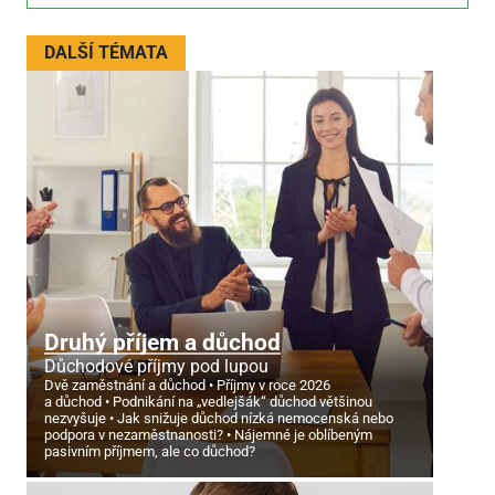
DALŠÍ TÉMATA
Druhý příjem a důchod
Důchodové příjmy pod lupou
Dvě zaměstnání a důchod
Příjmy v roce 2026
a důchod
Podnikání na „vedlejšák“ důchod většinou
nezvyšuje
Jak snižuje důchod nízká nemocenská nebo
podpora v nezaměstnanosti?
Nájemné je oblíbeným
pasivním příjmem, ale co důchod?