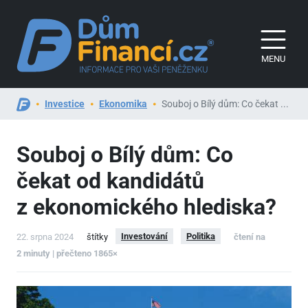
MENU
Investice
Ekonomika
Souboj o Bílý dům: Co čekat ...
Souboj o Bílý dům: Co
čekat od kandidátů
z ekonomického hlediska?
Investování
Politika
22. srpna 2024
štítky
čtení na
2 minuty | přečteno 1865×