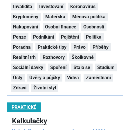
Invalidita
Investování
Koronavirus
Kryptoměny
Mateřská
Měnová politika
Nakupování
Osobní finance
Osobnosti
Penze
Podnikání
Pojištění
Politika
Poradna
Praktické tipy
Právo
Příběhy
Realitní trh
Rozhovory
Školkovné
Sociální dávky
Spoření
Stalo se
Studium
Účty
Úvěry a půjčky
Videa
Zaměstnání
Zdraví
Životní styl
PRAKTICKÉ
Kalkulačky