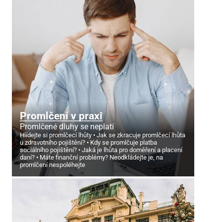
Promlčení v praxi
Promlčené dluhy se neplatí
Hlídejte si promlčecí lhůty
Jak se zkracuje promlčecí lhůta
u zdravotního pojištění?
Kdy se promlčuje platba
sociálního pojištění?
Jaká je lhůta pro doměření a placení
daní?
Máte finanční problémy? Neodkládejte je, na
promlčení nespoléhejte