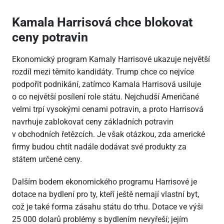
Kamala Harrisová chce blokovat
ceny potravin
Ekonomický program Kamaly Harrisové ukazuje největší
rozdíl mezi těmito kandidáty. Trump chce co nejvíce
podpořit podnikání, zatímco Kamala Harrisová usiluje
o co největší posílení role státu. Nejchudší Američané
velmi trpí vysokými cenami potravin, a proto Harrisová
navrhuje zablokovat ceny základních potravin
v obchodních řetězcích. Je však otázkou, zda americké
firmy budou chtít nadále dodávat své produkty za
státem určené ceny.
Dalším bodem ekonomického programu Harrisové je
dotace na bydlení pro ty, kteří ještě nemají vlastní byt,
což je také forma zásahu státu do trhu. Dotace ve výši
25
000 dolarů problémy s bydlením nevyřeší; jejím