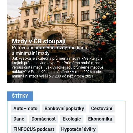
Mzdy v ČR stoupají
Porovnání průměrné mzdy, mediánu
a minimální mzdy
Jak vysoká je skutečná průměrná mzda?
Ve kterých
krajích práce nejvíce „sype“?
Průměrná hrubá mzda
versus čistá mzda
Jak vysoké jsou průměrné mzdové
náklady? V Praze 90 tisíc měsíčně
V roce 2026 bude
minimální mzda vyšší o 7
200 Kč než v roce 2021
ŠTÍTKY
Auto–moto
Bankovní poplatky
Cestování
Daně
Domácnost
Ekologie
Ekonomika
FINFOCUS podcast
Hypoteční úvěry