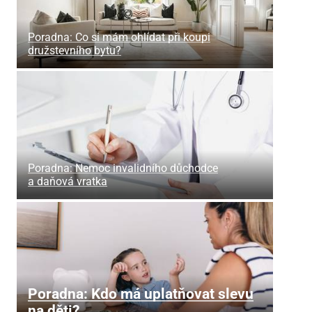
Poradna: Co si mám ohlídat při koupi
družstevního bytu?
Poradna: Nemoc invalidního důchodce
a daňová vratka
Poradna: Kdo má uplatňovat slevu
na děti?