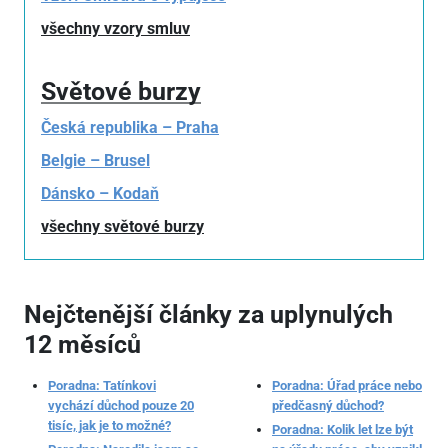
všechny vzory smluv
Světové burzy
Česká republika – Praha
Belgie – Brusel
Dánsko – Kodaň
všechny světové burzy
Nejčtenější články za uplynulých
12 měsíců
Poradna: Tatínkovi
Poradna: Úřad práce nebo
vychází důchod pouze 20
předčasný důchod?
tisíc, jak je to možné?
Poradna: Kolik let lze být