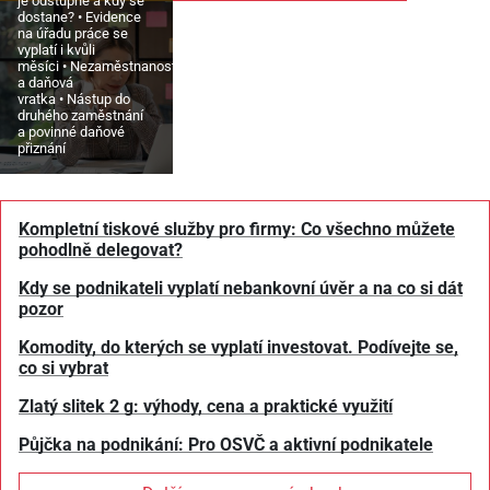
je odstupné a kdy se
dostane?
Evidence
na úřadu práce se
vyplatí i kvůli
měsíci
Nezaměstnanost
a daňová
vratka
Nástup do
druhého zaměstnání
a povinné daňové
přiznání
Kompletní tiskové služby pro firmy: Co všechno můžete
pohodlně delegovat?
Kdy se podnikateli vyplatí nebankovní úvěr a na co si dát
pozor
Komodity, do kterých se vyplatí investovat. Podívejte se,
co si vybrat
Zlatý slitek 2 g: výhody, cena a praktické využití
Půjčka na podnikání: Pro OSVČ a aktivní podnikatele