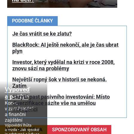
PODOBNÉ ČLÁNKY
Je čas vrátit se ke zlatu?
BlackRock: AI ještě nekončí, ale je čas ubrat
plyn
Investor, který vydělal na krizi v roce 2008,
znovu sází na problémy
Největší ropný šok v historii se nekoná.
Zatím
Výpověď
a peníze
Skrytá past pasivního investování: Místo
diverzifikace sázíte vše na umělou
Konec
v zaměstnání
inteligenci
a finanční
zajištění
Výpovědní lhůta
AKTUÁLNÍ TÉMA
SPONZOROVANÝ OBSAH
a mzda
Jak vysoké