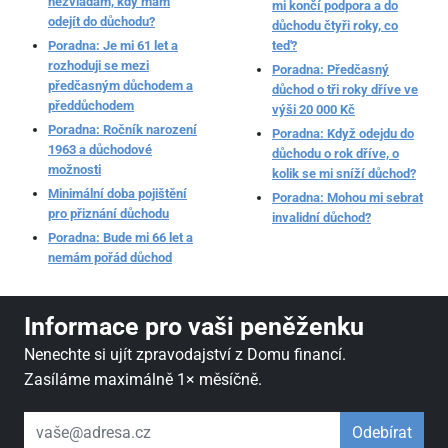
nezvládám, kdy mám
mi končí podpora a do
odejít do důchodu?
důchodu čtyři roky, co
Poradna: Je mi 61 let a
teď?
rozhoduji se mezi
Poradna: Předčasný
předčasným důchodem a
důchod o tři roky dříve ve
předdůchodem
výši 20 000 Kč
Poradna: Ročník narození
Poradna: Když odejdu do
1963 a důchodové
důchodu o rok dříve, o
možnosti
kolik se mi sníží důchod?
Minimální doba pojištění
Poradna: Mohou mi sebrat
pro přiznání důchodu
invalidní důchod?
Poradna: Bude mi 66 let a
nemám pořád důchod
Informace pro vaši peněženku
Nenechte si ujít zpravodajství z Domu financí.
Zasíláme maximálně 1× měsíčně.
váš email
Odebírat