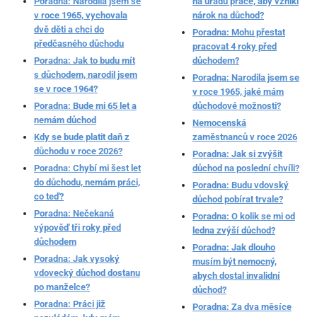
Poradna: Narodila jsem se
na úřadu práce, aby vznikl
v roce 1965, vychovala
nárok na důchod?
dvě děti a chci do
Poradna: Mohu přestat
předčasného důchodu
pracovat 4 roky před
Poradna: Jak to budu mít
důchodem?
s důchodem, narodil jsem
Poradna: Narodila jsem se
se v roce 1964?
v roce 1965, jaké mám
Poradna: Bude mi 65 let a
důchodové možnosti?
nemám důchod
Nemocenská
Kdy se bude platit daň z
zaměstnanců v roce 2026
důchodu v roce 2026?
Poradna: Jak si zvýšit
Poradna: Chybí mi šest let
důchod na poslední chvíli?
do důchodu, nemám práci,
Poradna: Budu vdovský
co teď?
důchod pobírat trvale?
Poradna: Nečekaná
Poradna: O kolik se mi od
výpověď tři roky před
ledna zvýší důchod?
důchodem
Poradna: Jak dlouho
Poradna: Jak vysoký
musím být nemocný,
vdovecký důchod dostanu
abych dostal invalidní
po manželce?
důchod?
Poradna: Práci již
Poradna: Za dva měsíce