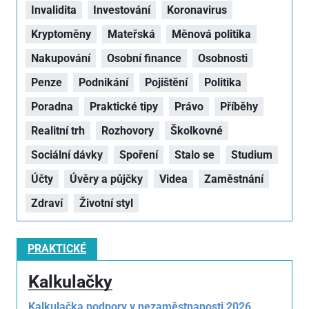
Invalidita
Investování
Koronavirus
Kryptoměny
Mateřská
Měnová politika
Nakupování
Osobní finance
Osobnosti
Penze
Podnikání
Pojištění
Politika
Poradna
Praktické tipy
Právo
Příběhy
Realitní trh
Rozhovory
Školkovné
Sociální dávky
Spoření
Stalo se
Studium
Účty
Úvěry a půjčky
Videa
Zaměstnání
Zdraví
Životní styl
PRAKTICKÉ
Kalkulačky
Kalkulačka podpory v nezaměstnanosti 2026