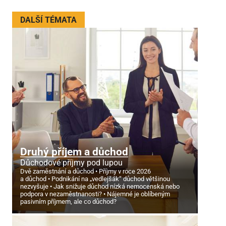
DALŠÍ TÉMATA
Druhý příjem a důchod
Důchodové příjmy pod lupou
Dvě zaměstnání a důchod
Příjmy v roce 2026
a důchod
Podnikání na „vedlejšák“ důchod většinou
nezvyšuje
Jak snižuje důchod nízká nemocenská nebo
podpora v nezaměstnanosti?
Nájemné je oblíbeným
pasivním příjmem, ale co důchod?