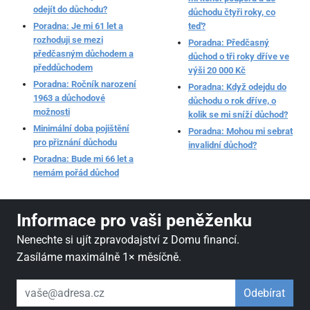
odejít do důchodu?
důchodu čtyři roky, co
Poradna: Je mi 61 let a
teď?
rozhoduji se mezi
Poradna: Předčasný
předčasným důchodem a
důchod o tři roky dříve ve
předdůchodem
výši 20 000 Kč
Poradna: Ročník narození
Poradna: Když odejdu do
1963 a důchodové
důchodu o rok dříve, o
možnosti
kolik se mi sníží důchod?
Minimální doba pojištění
Poradna: Mohou mi sebrat
pro přiznání důchodu
invalidní důchod?
Poradna: Bude mi 66 let a
nemám pořád důchod
Informace pro vaši peněženku
Nenechte si ujít zpravodajství z Domu financí.
Zasíláme maximálně 1× měsíčně.
váš email
Odebírat