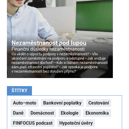
Nezaměstnanost pod lupou
Finanční důsledky nezaměstnanosti
Co vědět o výpočtu podpory v nezaměstnanosti?
Vliv
ukončení zaměstnání na podporu a odstupné
Jak snižuje
nezaměstnanost důchod?
Kdo si během nezaměstnanosti
sám platí zdravotní pojištění?
Jak vysoká je podpora
v nezaměstnanosti bez doložení příjmu?
ŠTÍTKY
Auto–moto
Bankovní poplatky
Cestování
Daně
Domácnost
Ekologie
Ekonomika
FINFOCUS podcast
Hypoteční úvěry