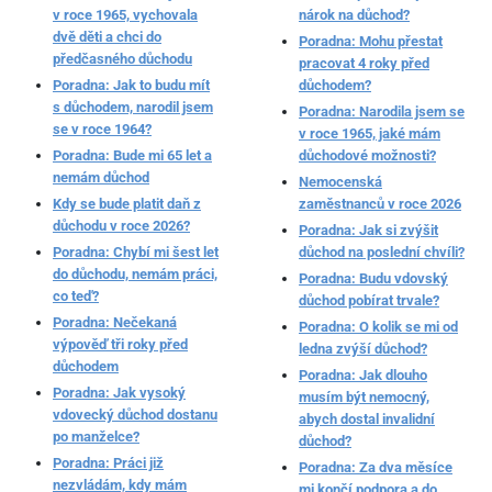
v roce 1965, vychovala
nárok na důchod?
dvě děti a chci do
Poradna: Mohu přestat
předčasného důchodu
pracovat 4 roky před
Poradna: Jak to budu mít
důchodem?
s důchodem, narodil jsem
Poradna: Narodila jsem se
se v roce 1964?
v roce 1965, jaké mám
Poradna: Bude mi 65 let a
důchodové možnosti?
nemám důchod
Nemocenská
Kdy se bude platit daň z
zaměstnanců v roce 2026
důchodu v roce 2026?
Poradna: Jak si zvýšit
Poradna: Chybí mi šest let
důchod na poslední chvíli?
do důchodu, nemám práci,
Poradna: Budu vdovský
co teď?
důchod pobírat trvale?
Poradna: Nečekaná
Poradna: O kolik se mi od
výpověď tři roky před
ledna zvýší důchod?
důchodem
Poradna: Jak dlouho
Poradna: Jak vysoký
musím být nemocný,
vdovecký důchod dostanu
abych dostal invalidní
po manželce?
důchod?
Poradna: Práci již
Poradna: Za dva měsíce
nezvládám, kdy mám
mi končí podpora a do