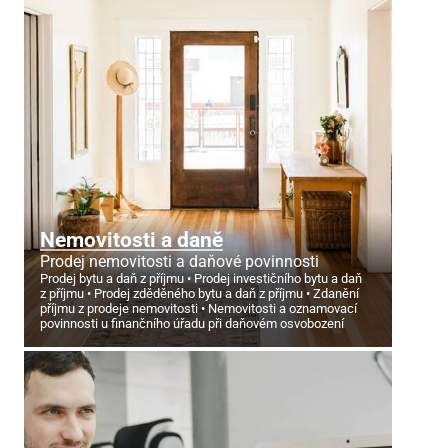
Nemovitosti a daně
Prodej nemovitosti a daňové povinnosti
Prodej bytu a daň z příjmu
Prodej investičního bytu a daň
z příjmu
Prodej zděděného bytu a daň z příjmu
Zdanění
příjmu z prodeje nemovitosti
Nemovitosti a oznamovací
povinnosti u finančního úřadu při daňovém osvobození