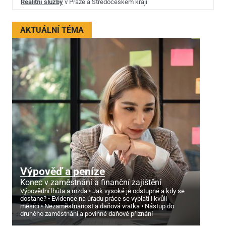
Realitní služby
v Praze a Středočeském kraji
AKTUÁLNÍ TÉMA
Výpověď a peníze
Konec v zaměstnání a finanční zajištění
Výpovědní lhůta a mzda
Jak vysoké je odstupné a kdy se
dostane?
Evidence na úřadu práce se vyplatí i kvůli
měsíci
Nezaměstnanost a daňová vratka
Nástup do
druhého zaměstnání a povinné daňové přiznání