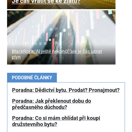
Je čas vrátit se ke zlatu?
BlackRock: AI ještě nekončí, ale je čas ubrat
plyn
PODOBNÉ ČLÁNKY
Poradna: Dědictví bytu. Prodat? Pronajmout?
Poradna: Jak překlenout dobu do
předčasného důchodu?
Poradna: Co si mám ohlídat při koupi
družstevního bytu?