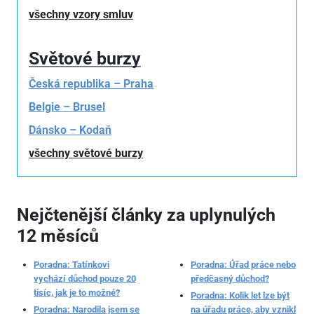
všechny vzory smluv
Světové burzy
Česká republika – Praha
Belgie – Brusel
Dánsko – Kodaň
všechny světové burzy
Nejčtenější články za uplynulých
12 měsíců
Poradna: Tatínkovi
Poradna: Úřad práce nebo
vychází důchod pouze 20
předčasný důchod?
tisíc, jak je to možné?
Poradna: Kolik let lze být
Poradna: Narodila jsem se
na úřadu práce, aby vznikl