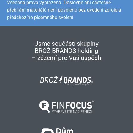
Všechna práva vyhrazena. Doslovné ani částečné
přebírání materiálů není povoleno bez uvedení zdroje a
předchozího písemného svolení.
Jsme součástí skupiny
BROŽ BRANDS holding
– zázemí pro Váš úspěch