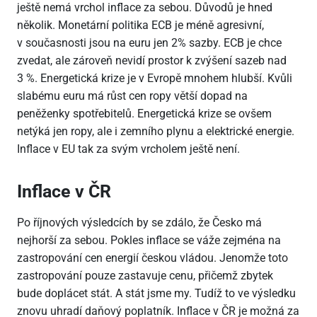
ještě nemá vrchol inflace za sebou. Důvodů je hned
několik. Monetární politika ECB je méně agresivní,
v současnosti jsou na euru jen 2% sazby. ECB je chce
zvedat, ale zároveň nevidí prostor k zvýšení sazeb nad
3 %. Energetická krize je v Evropě mnohem hlubší. Kvůli
slabému euru má růst cen ropy větší dopad na
peněženky spotřebitelů. Energetická krize se ovšem
netýká jen ropy, ale i zemního plynu a elektrické energie.
Inflace v EU tak za svým vrcholem ještě není.
Inflace v ČR
Po říjnových výsledcích by se zdálo, že Česko má
nejhorší za sebou. Pokles inflace se váže zejména na
zastropování cen energií českou vládou. Jenomže toto
zastropování pouze zastavuje cenu, přičemž zbytek
bude doplácet stát. A stát jsme my. Tudíž to ve výsledku
znovu uhradí daňový poplatník. Inflace v ČR je možná za