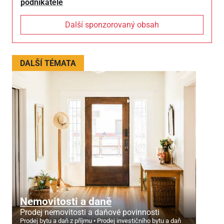
podnikatele
Další sponzorovaný obsah
DALŠÍ TÉMATA
Nemovitosti a daně
Prodej nemovitosti a daňové povinnosti
Prodej bytu a daň z příjmu
Prodej investičního bytu a daň