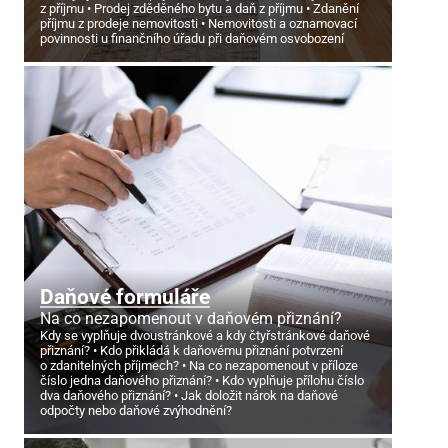
z příjmu
Prodej zděděného bytu a daň z příjmu
Zdanění
příjmu z prodeje nemovitosti
Nemovitosti a oznamovací
povinnosti u finančního úřadu při daňovém osvobození
Daňové formuláře
Na co nezapomenout v daňovém přiznání?
Kdy se vyplňuje dvoustránkové a kdy čtyřstránkové daňové
přiznání?
Kdo přikládá k daňovému přiznání potvrzení
o zdanitelných příjmech?
Na co nezapomenout v příloze
číslo jedna daňového přiznání?
Kdo vyplňuje přílohu číslo
dva daňového přiznání?
Jak doložit nárok na daňové
odpočty nebo daňové zvýhodnění?