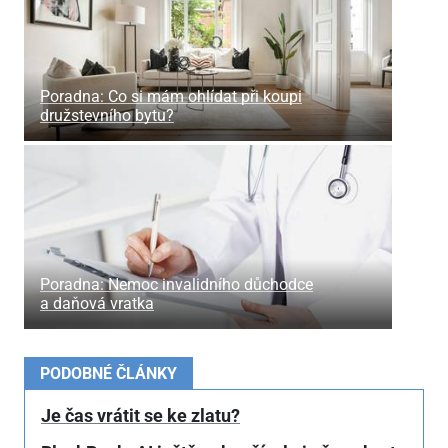
Poradna: Co si mám ohlídat při koupi
družstevního bytu?
Poradna: Nemoc invalidního důchodce
a daňová vratka
PODOBNÉ ČLÁNKY
Je čas vrátit se ke zlatu?