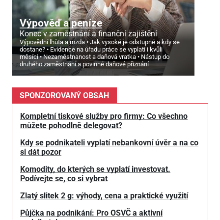
Výpověď a peníze
Konec v zaměstnání a finanční zajištění
Výpovědní lhůta a mzda
Jak vysoké je odstupné a kdy se
dostane?
Evidence na úřadu práce se vyplatí i kvůli
měsíci
Nezaměstnanost a daňová vratka
Nástup do
druhého zaměstnání a povinné daňové přiznání
SPONZOROVANÝ OBSAH
Kompletní tiskové služby pro firmy: Co všechno
můžete pohodlně delegovat?
Kdy se podnikateli vyplatí nebankovní úvěr a na co
si dát pozor
Komodity, do kterých se vyplatí investovat.
Podívejte se, co si vybrat
Zlatý slitek 2 g: výhody, cena a praktické využití
Půjčka na podnikání: Pro OSVČ a aktivní