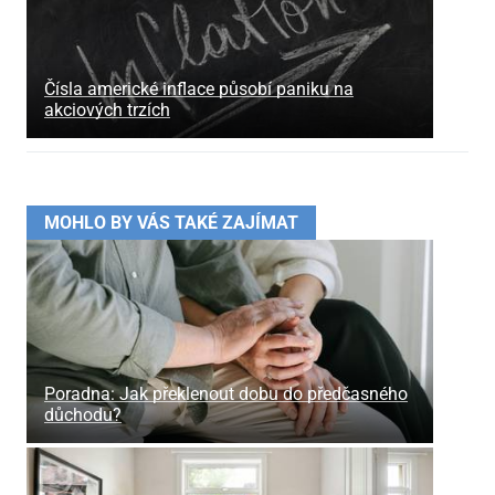
Čísla americké inflace působí paniku na
akciových trzích
MOHLO BY VÁS TAKÉ ZAJÍMAT
Poradna: Jak překlenout dobu do předčasného
důchodu?