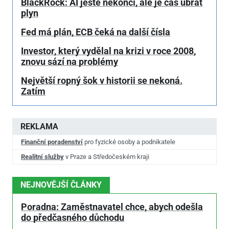
BlackRock: AI ještě nekončí, ale je čas ubrat
plyn
Fed má plán, ECB čeká na další čísla
Investor, který vydělal na krizi v roce 2008,
znovu sází na problémy
Největší ropný šok v historii se nekoná.
Zatím
REKLAMA
Finanční poradenství
pro fyzické osoby a podnikatele
Realitní služby
v Praze a Středočeském kraji
NEJNOVĚJŠÍ ČLÁNKY
Poradna: Zaměstnavatel chce, abych odešla
do předčasného důchodu