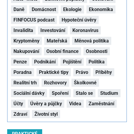
Daně
Domácnost
Ekologie
Ekonomika
FINFOCUS podcast
Hypoteční úvěry
Invalidita
Investování
Koronavirus
Kryptoměny
Mateřská
Měnová politika
Nakupování
Osobní finance
Osobnosti
Penze
Podnikání
Pojištění
Politika
Poradna
Praktické tipy
Právo
Příběhy
Realitní trh
Rozhovory
Školkovné
Sociální dávky
Spoření
Stalo se
Studium
Účty
Úvěry a půjčky
Videa
Zaměstnání
Zdraví
Životní styl
PRAKTICKÉ