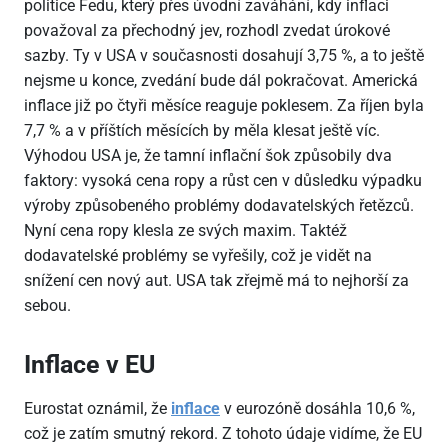
politice Fedu, který přes úvodní zaváhání, kdy inflaci
považoval za přechodný jev, rozhodl zvedat úrokové
sazby. Ty v USA v současnosti dosahují 3,75 %, a to ještě
nejsme u konce, zvedání bude dál pokračovat. Americká
inflace již po čtyři měsíce reaguje poklesem. Za říjen byla
7,7 % a v příštích měsících by měla klesat ještě víc.
Výhodou USA je, že tamní inflační šok způsobily dva
faktory: vysoká cena ropy a růst cen v důsledku výpadku
výroby způsobeného problémy dodavatelských řetězců.
Nyní cena ropy klesla ze svých maxim. Taktéž
dodavatelské problémy se vyřešily, což je vidět na
snížení cen nový aut. USA tak zřejmě má to nejhorší za
sebou.
Inflace v EU
Eurostat oznámil, že
inflace
v eurozóně dosáhla 10,6 %,
což je zatím smutný rekord. Z tohoto údaje vidíme, že EU