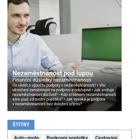
Nezaměstnanost pod lupou
Finanční důsledky nezaměstnanosti
Co vědět o výpočtu podpory v nezaměstnanosti?
Vliv
ukončení zaměstnání na podporu a odstupné
Jak snižuje
nezaměstnanost důchod?
Kdo si během nezaměstnanosti
sám platí zdravotní pojištění?
Jak vysoká je podpora
v nezaměstnanosti bez doložení příjmu?
ŠTÍTKY
Auto–moto
Bankovní poplatky
Cestování