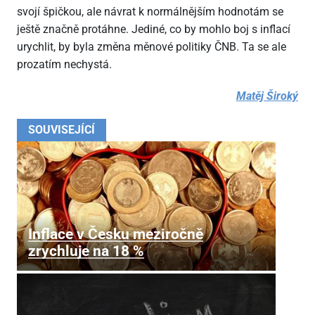
svojí špičkou, ale návrat k normálnějším hodnotám se
ještě značně protáhne. Jediné, co by mohlo boj s inflací
urychlit, by byla změna měnové politiky ČNB. Ta se ale
prozatím nechystá.
Matěj Široký
SOUVISEJÍCÍ
Inflace v Česku meziročně
zrychluje na 18 %