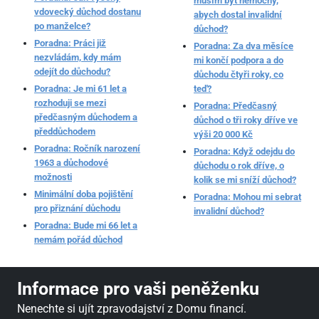
musím být nemocný,
vdovecký důchod dostanu
abych dostal invalidní
po manželce?
důchod?
Poradna: Práci již
Poradna: Za dva měsíce
nezvládám, kdy mám
mi končí podpora a do
odejít do důchodu?
důchodu čtyři roky, co
Poradna: Je mi 61 let a
teď?
rozhoduji se mezi
Poradna: Předčasný
předčasným důchodem a
důchod o tři roky dříve ve
předdůchodem
výši 20 000 Kč
Poradna: Ročník narození
Poradna: Když odejdu do
1963 a důchodové
důchodu o rok dříve, o
možnosti
kolik se mi sníží důchod?
Minimální doba pojištění
Poradna: Mohou mi sebrat
pro přiznání důchodu
invalidní důchod?
Poradna: Bude mi 66 let a
nemám pořád důchod
Informace pro vaši peněženku
Nenechte si ujít zpravodajství z Domu financí.