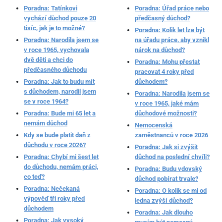
Poradna: Tatínkovi
Poradna: Úřad práce nebo
vychází důchod pouze 20
předčasný důchod?
tisíc, jak je to možné?
Poradna: Kolik let lze být
Poradna: Narodila jsem se
na úřadu práce, aby vznikl
v roce 1965, vychovala
nárok na důchod?
dvě děti a chci do
Poradna: Mohu přestat
předčasného důchodu
pracovat 4 roky před
Poradna: Jak to budu mít
důchodem?
s důchodem, narodil jsem
Poradna: Narodila jsem se
se v roce 1964?
v roce 1965, jaké mám
Poradna: Bude mi 65 let a
důchodové možnosti?
nemám důchod
Nemocenská
Kdy se bude platit daň z
zaměstnanců v roce 2026
důchodu v roce 2026?
Poradna: Jak si zvýšit
Poradna: Chybí mi šest let
důchod na poslední chvíli?
do důchodu, nemám práci,
Poradna: Budu vdovský
co teď?
důchod pobírat trvale?
Poradna: Nečekaná
Poradna: O kolik se mi od
výpověď tři roky před
ledna zvýší důchod?
důchodem
Poradna: Jak dlouho
Poradna: Jak vysoký