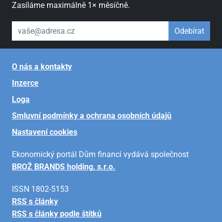
Zasíláme maximálně 1× měsíčně.
váš email
Odebírat
O nás a kontakty
Inzerce
Loga
Smluvní podmínky a ochrana osobních údajů
Nastavení cookies
Ekonomický portál Dům financí vydává společnost
BROŽ BRANDS holding, s.r.o.
ISSN 1802-5153
RSS s články
RSS s články podle štítků