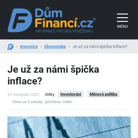
MENU
Investice
Ekonomika
Je už za námi špička inflace?
Je už za námi špička
inflace?
Investování
Měnová politika
29. listopadu 2022
štítky
čtení na 2 minuty | přečteno 1400×