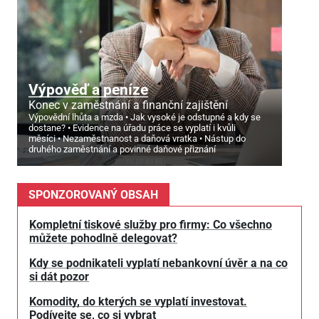
Výpověď a peníze
Konec v zaměstnání a finanční zajištění
Výpovědní lhůta a mzda
Jak vysoké je odstupné a kdy se
dostane?
Evidence na úřadu práce se vyplatí i kvůli
měsíci
Nezaměstnanost a daňová vratka
Nástup do
druhého zaměstnání a povinné daňové přiznání
SPONZOROVANÝ OBSAH
Kompletní tiskové služby pro firmy: Co všechno
můžete pohodlně delegovat?
Kdy se podnikateli vyplatí nebankovní úvěr a na co
si dát pozor
Komodity, do kterých se vyplatí investovat.
Podívejte se, co si vybrat