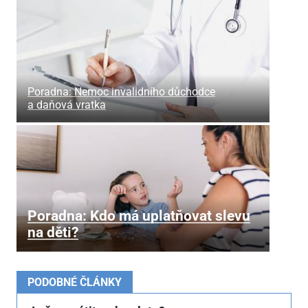
Poradna: Nemoc invalidního důchodce
a daňová vratka
Poradna: Kdo má uplatňovat slevu
na děti?
PODOBNÉ ČLÁNKY