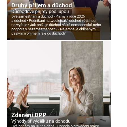
Druhý příjem a důchod
Důchodové příjmy pod lupou
Dvě zaměstnání a důchod
Příjmy v roce 2026
a důchod
Podnikání na „vedlejšák“ důchod většinou
nezvyšuje
Jak snižuje důchod nízká nemocenská nebo
podpora v nezaměstnanosti?
Nájemné je oblíbeným
pasivním příjmem, ale co důchod?
Zdanění DPP
Výhody přivýdělku na dohodu
Dvě brigády na DPP a daně
Dohoda o provedení práce