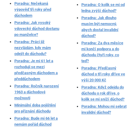
Poradna: Nečekaná
Poradna: O kolik se mi od
výpověď tři roky před
ledna zvýší důchod?
důchodem
Poradna: Jak dlouho
Poradna: Jak vysoký
musím být nemocný,
vdovecký důchod dostanu
abych dostal invalidní
po manželce?
důchod?
Poradna: Práci již
Poradna: Za dva měsíce
nezvládám, kdy mám
mi končí podpora a do
odejít do důchodu?
důchodu čtyři roky, co
Poradna: Je mi 61 let a
teď?
rozhoduji se mezi
Poradna: Předčasný
předčasným důchodem a
důchod o tři roky dříve ve
předdůchodem
výši 20 000 Kč
Poradna: Ročník narození
Poradna: Když odejdu do
1963 a důchodové
důchodu o rok dříve, o
možnosti
kolik se mi sníží důchod?
Minimální doba pojištění
Poradna: Mohou mi sebrat
pro přiznání důchodu
invalidní důchod?
Poradna: Bude mi 66 let a
nemám pořád důchod