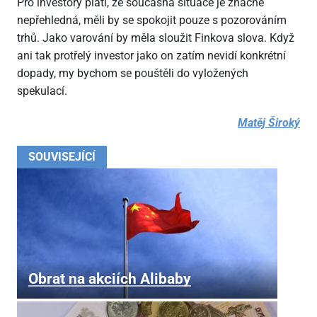
Pro investory platí, že současná situace je značně
nepřehledná, měli by se spokojit pouze s pozorováním
trhů. Jako varování by měla sloužit Finkova slova. Když
ani tak protřelý investor jako on zatím nevidí konkrétní
dopady, my bychom se pouštěli do vyložených
spekulací.
Matěj Široký
SOUVISEJÍCÍ
Obrat na akciích Alibaby