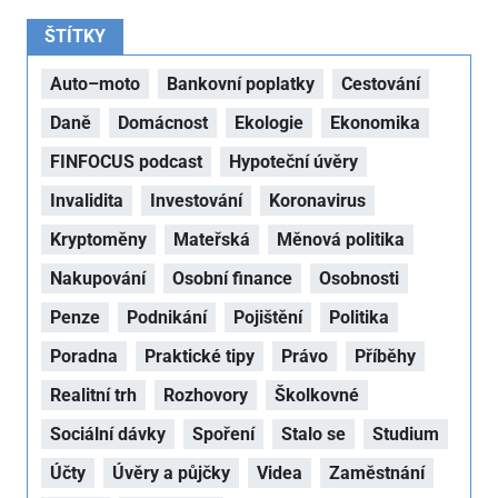
ŠTÍTKY
Auto–moto
Bankovní poplatky
Cestování
Daně
Domácnost
Ekologie
Ekonomika
FINFOCUS podcast
Hypoteční úvěry
Invalidita
Investování
Koronavirus
Kryptoměny
Mateřská
Měnová politika
Nakupování
Osobní finance
Osobnosti
Penze
Podnikání
Pojištění
Politika
Poradna
Praktické tipy
Právo
Příběhy
Realitní trh
Rozhovory
Školkovné
Sociální dávky
Spoření
Stalo se
Studium
Účty
Úvěry a půjčky
Videa
Zaměstnání