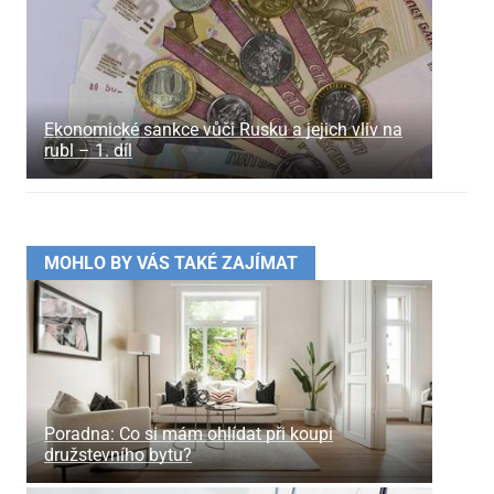
Ekonomické sankce vůči Rusku a jejich vliv na
rubl – 1. díl
MOHLO BY VÁS TAKÉ ZAJÍMAT
Poradna: Co si mám ohlídat při koupi
družstevního bytu?