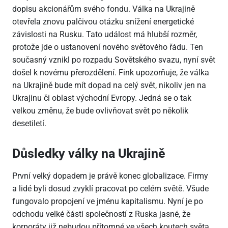
dopisu akcionářům svého fondu. Válka na Ukrajině
otevřela znovu palčivou otázku snížení energetické
závislosti na Rusku. Tato událost má hlubší rozměr,
protože jde o ustanovení nového světového řádu. Ten
současný vznikl po rozpadu Sovětského svazu, nyní svět
došel k novému přerozdělení. Fink upozorňuje, že válka
na Ukrajině bude mít dopad na celý svět, nikoliv jen na
Ukrajinu či oblast východní Evropy. Jedná se o tak
velkou změnu, že bude ovlivňovat svět po několik
desetiletí.
Důsledky války na Ukrajině
První velký dopadem je právě konec globalizace. Firmy
a lidé byli dosud zvyklí pracovat po celém světě. Všude
fungovalo propojení ve jménu kapitalismu. Nyní je po
odchodu velké části společností z Ruska jasné, že
korporáty již nebudou přítomné ve všech koutech světa.