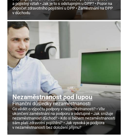
a pojistný vztah
Jak je to s odstupným u DPP?
Pozor na
dopočet zdravotního pojištění u DPP
Zaměstnání na DPP
v důchodu
Nezaměstnanost pod lupou
Finanční důsledky nezaměstnanosti
Co vědět o výpočtu podpory v nezaměstnanosti?
Vliv
ukončení zaměstnání na podporu a odstupné
Jak snižuje
nezaměstnanost důchod?
Kdo si během nezaměstnanosti
sám platí zdravotní pojištění?
Jak vysoká je podpora
v nezaměstnanosti bez doložení příjmu?