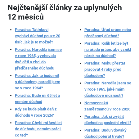
Nejčtenější články za uplynulých
12 měsíců
Poradna: Tatínkovi
Poradna: Úřad práce nebo
vychází důchod pouze 20
předčasný důchod?
tisíc, jak je to možné?
Poradna: Kolik let lze být
Poradna: Narodila jsem se
na úřadu práce, aby vznikl
v roce 1965, vychovala
nárok na důchod?
dvě děti a chci do
Poradna: Mohu přestat
předčasného důchodu
pracovat 4 roky před
Poradna: Jak to budu mít
důchodem?
s důchodem, narodil jsem
Poradna: Narodila jsem se
se v roce 1964?
v roce 1965, jaké mám
Poradna: Bude mi 65 let a
důchodové možnosti?
nemám důchod
Nemocenská
Kdy se bude platit daň z
zaměstnanců v roce 2026
důchodu v roce 2026?
Poradna: Jak si zvýšit
Poradna: Chybí mi šest let
důchod na poslední chvíli?
do důchodu, nemám práci,
Poradna: Budu vdovský
co teď?
důchod pobírat trvale?