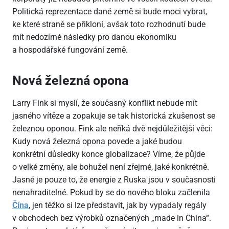
Politická reprezentace dané země si bude moci vybrat,
ke které straně se přikloní, avšak toto rozhodnutí bude
mít nedozírné následky pro danou ekonomiku
a hospodářské fungování země.
Nová železná opona
Larry Fink si myslí, že současný konflikt nebude mít
jasného vítěze a zopakuje se tak historická zkušenost se
železnou oponou. Fink ale neříká dvě nejdůležitější věci:
Kudy nová železná opona povede a jaké budou
konkrétní důsledky konce globalizace? Víme, že půjde
o velké změny, ale bohužel není zřejmé, jaké konkrétně.
Jasné je pouze to, že energie z Ruska jsou v současnosti
nenahraditelné. Pokud by se do nového bloku začlenila
Čína
, jen těžko si lze představit, jak by vypadaly regály
v obchodech bez výrobků označených „made in China“.