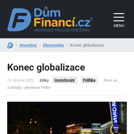
MENU
Investice
Ekonomika
Konec globalizace
Konec globalizace
Investování
Politika
29. března 2022
štítky
čtení na
2 minuty | přečteno 1645×