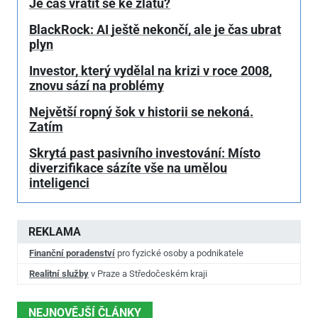
Je čas vrátit se ke zlatu?
BlackRock: AI ještě nekončí, ale je čas ubrat
plyn
Investor, který vydělal na krizi v roce 2008,
znovu sází na problémy
Největší ropný šok v historii se nekoná.
Zatím
Skrytá past pasivního investování: Místo
diverzifikace sázíte vše na umělou
inteligenci
REKLAMA
Finanční poradenství
pro fyzické osoby a podnikatele
Realitní služby
v Praze a Středočeském kraji
NEJNOVĚJŠÍ ČLÁNKY