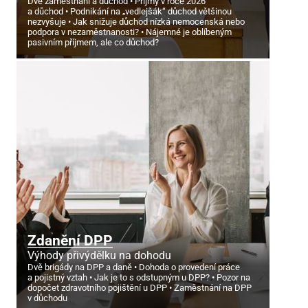
Dvě zaměstnání a důchod
Příjmy v roce 2026
a důchod
Podnikání na „vedlejšák“ důchod většinou
nezvyšuje
Jak snižuje důchod nízká nemocenská nebo
podpora v nezaměstnanosti?
Nájemné je oblíbeným
pasivním příjmem, ale co důchod?
Zdanění DPP
Výhody přivýdělku na dohodu
Dvě brigády na DPP a daně
Dohoda o provedení práce
a pojistný vztah
Jak je to s odstupným u DPP?
Pozor na
dopočet zdravotního pojištění u DPP
Zaměstnání na DPP
v důchodu