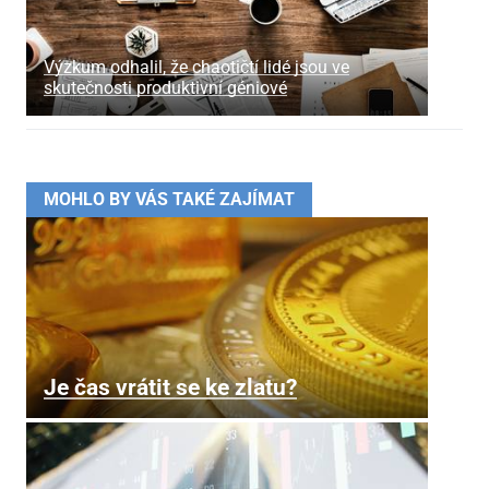
Výzkum odhalil, že chaotičtí lidé jsou ve
skutečnosti produktivní géniové
MOHLO BY VÁS TAKÉ ZAJÍMAT
Je čas vrátit se ke zlatu?