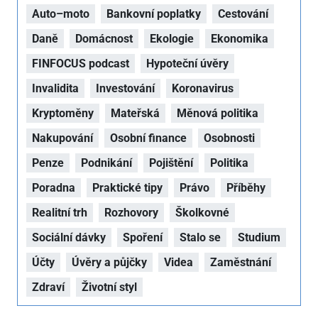
Auto–moto
Bankovní poplatky
Cestování
Daně
Domácnost
Ekologie
Ekonomika
FINFOCUS podcast
Hypoteční úvěry
Invalidita
Investování
Koronavirus
Kryptoměny
Mateřská
Měnová politika
Nakupování
Osobní finance
Osobnosti
Penze
Podnikání
Pojištění
Politika
Poradna
Praktické tipy
Právo
Příběhy
Realitní trh
Rozhovory
Školkovné
Sociální dávky
Spoření
Stalo se
Studium
Účty
Úvěry a půjčky
Videa
Zaměstnání
Zdraví
Životní styl