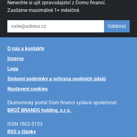
Nenechte si ujít zpravodajství z Domu financí.
Zasíláme maximálně 1× měsíčně.
váš email
Odebírat
O nás a kontakty
Inzerce
Loga
Smluvní podmínky a ochrana osobních údajů
Nastavení cookies
Ekonomický portál Dům financí vydává společnost
BROŽ BRANDS holding, s.r.o.
ISSN 1802-5153
RSS s články