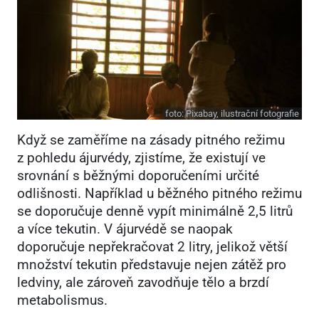
foto:
Pixabay, ilustrační fotografie
Když se zaměříme na zásady pitného režimu
z pohledu ájurvédy, zjistíme, že existují ve
srovnání s běžnými doporučeními určité
odlišnosti. Například u běžného pitného režimu
se doporučuje denně vypít minimálně 2,5 litrů
a více tekutin. V ájurvédě se naopak
doporučuje nepřekračovat 2 litry, jelikož větší
množství tekutin představuje nejen zátěž pro
ledviny, ale zároveň zavodňuje tělo a brzdí
metabolismus.