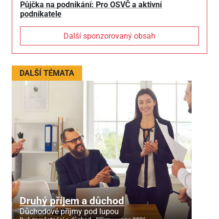
Půjčka na podnikání: Pro OSVČ a aktivní
podnikatele
Další sponzorovaný obsah
DALŠÍ TÉMATA
Druhý příjem a důchod
Důchodové příjmy pod lupou