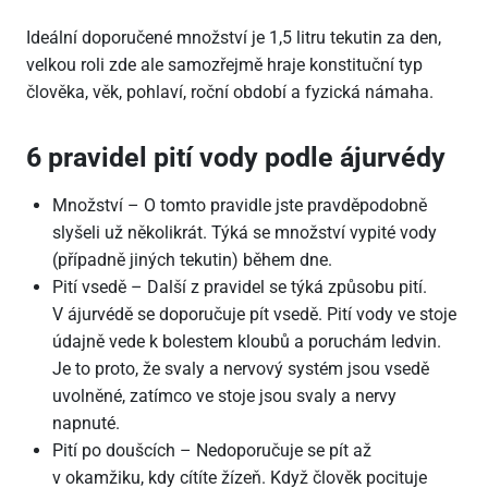
Ideální doporučené množství je 1,5 litru tekutin za den,
velkou roli zde ale samozřejmě hraje konstituční typ
člověka, věk, pohlaví, roční období a fyzická námaha.
6 pravidel pití vody podle ájurvédy
Množství – O tomto pravidle jste pravděpodobně
slyšeli už několikrát. Týká se množství vypité vody
(případně jiných tekutin) během dne.
Pití vsedě – Další z pravidel se týká způsobu pití.
V ájurvédě se doporučuje pít vsedě. Pití vody ve stoje
údajně vede k bolestem kloubů a poruchám ledvin.
Je to proto, že svaly a nervový systém jsou vsedě
uvolněné, zatímco ve stoje jsou svaly a nervy
napnuté.
Pití po doušcích – Nedoporučuje se pít až
v okamžiku, kdy cítíte žízeň. Když člověk pocituje