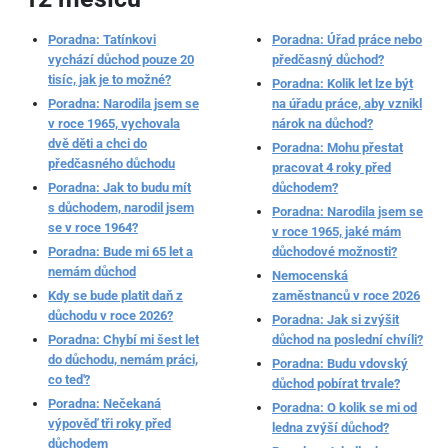
Poradna: Tatínkovi
Poradna: Úřad práce nebo
vychází důchod pouze 20
předčasný důchod?
tisíc, jak je to možné?
Poradna: Kolik let lze být
Poradna: Narodila jsem se
na úřadu práce, aby vznikl
v roce 1965, vychovala
nárok na důchod?
dvě děti a chci do
Poradna: Mohu přestat
předčasného důchodu
pracovat 4 roky před
Poradna: Jak to budu mít
důchodem?
s důchodem, narodil jsem
Poradna: Narodila jsem se
se v roce 1964?
v roce 1965, jaké mám
Poradna: Bude mi 65 let a
důchodové možnosti?
nemám důchod
Nemocenská
Kdy se bude platit daň z
zaměstnanců v roce 2026
důchodu v roce 2026?
Poradna: Jak si zvýšit
Poradna: Chybí mi šest let
důchod na poslední chvíli?
do důchodu, nemám práci,
Poradna: Budu vdovský
co teď?
důchod pobírat trvale?
Poradna: Nečekaná
Poradna: O kolik se mi od
výpověď tři roky před
ledna zvýší důchod?
důchodem