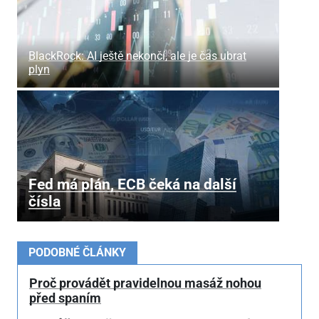
BlackRock: AI ještě nekončí, ale je čas ubrat
plyn
Fed má plán, ECB čeká na další
čísla
PODOBNÉ ČLÁNKY
Proč provádět pravidelnou masáž nohou
před spaním