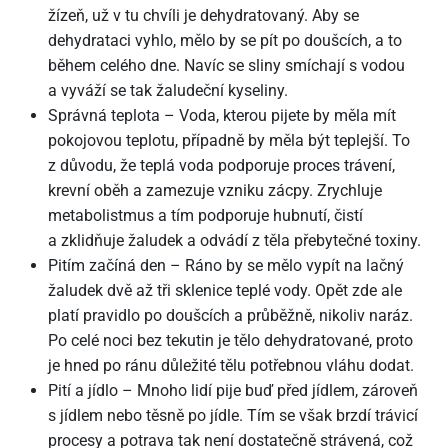
žízeň, už v tu chvíli je dehydratovaný. Aby se
dehydrataci vyhlo, mělo by se pít po doušcích, a to
během celého dne. Navíc se sliny smíchají s vodou
a vyváží se tak žaludeční kyseliny.
Správná teplota – Voda, kterou pijete by měla mít
pokojovou teplotu, případně by měla být teplejší. To
z důvodu, že teplá voda podporuje proces trávení,
krevní oběh a zamezuje vzniku zácpy. Zrychluje
metabolistmus a tím podporuje hubnutí, čistí
a zklidňuje žaludek a odvádí z těla přebytečné toxiny.
Pitím začíná den – Ráno by se mělo vypít na lačný
žaludek dvě až tři sklenice teplé vody. Opět zde ale
platí pravidlo po doušcích a průběžně, nikoliv naráz.
Po celé noci bez tekutin je tělo dehydratované, proto
je hned po ránu důležité tělu potřebnou vláhu dodat.
Pití a jídlo – Mnoho lidí pije buď před jídlem, zároveň
s jídlem nebo těsně po jídle. Tím se však brzdí trávicí
procesy a potrava tak není dostatečně strávená, což