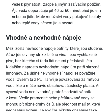
vede k plynatosti, zácpě a jiným zažívacím potížím.
Ájurvéda doporučuje pít 40 až 60 minut před jídlem
nebo po jídle. Malé množství vody pokojové teploty
nebo teplé vody během jídla nevadí.
Vhodné a nevhodné nápoje
Mezi zcela nevhodné nápoje patří ty, které jsou studené.
Ať už jde o vinný střik z bílého vína nebo vychlazené
pivo, bez kterého si řada lidí neumí představit léto.
K dalším naprosto nevhodným nápojům patří slazené
limonády. Za úplně nejvhodnější nápoj se považuje
voda. Ovšem ta z PET láhví je považována za mrtvou
vodu, která může navíc obsahovat částečky plastu. Ani
sycená voda není vhodná, protože odvádí vápník
z kostí. Vedle pramenité nebo přefiltrované vody se
mohou pít různé druhy čajů, ale přednost mají ty, které
neobsahují kofein. Zelený čaj, ačkoliv obsahuje také