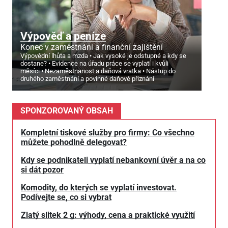
Výpověď a peníze
Konec v zaměstnání a finanční zajištění
Výpovědní lhůta a mzda
Jak vysoké je odstupné a kdy se
dostane?
Evidence na úřadu práce se vyplatí i kvůli
měsíci
Nezaměstnanost a daňová vratka
Nástup do
druhého zaměstnání a povinné daňové přiznání
SPONZOROVANÝ OBSAH
Kompletní tiskové služby pro firmy: Co všechno
můžete pohodlně delegovat?
Kdy se podnikateli vyplatí nebankovní úvěr a na co
si dát pozor
Komodity, do kterých se vyplatí investovat.
Podívejte se, co si vybrat
Zlatý slitek 2 g: výhody, cena a praktické využití