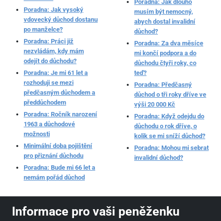
Poradna: Jak dlouho
Poradna: Jak vysoký
musím být nemocný,
vdovecký důchod dostanu
abych dostal invalidní
po manželce?
důchod?
Poradna: Práci již
Poradna: Za dva měsíce
nezvládám, kdy mám
mi končí podpora a do
odejít do důchodu?
důchodu čtyři roky, co
Poradna: Je mi 61 let a
teď?
rozhoduji se mezi
Poradna: Předčasný
předčasným důchodem a
důchod o tři roky dříve ve
předdůchodem
výši 20 000 Kč
Poradna: Ročník narození
Poradna: Když odejdu do
1963 a důchodové
důchodu o rok dříve, o
možnosti
kolik se mi sníží důchod?
Minimální doba pojištění
Poradna: Mohou mi sebrat
pro přiznání důchodu
invalidní důchod?
Poradna: Bude mi 66 let a
nemám pořád důchod
Informace pro vaši peněženku