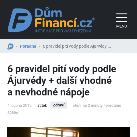
MENU
Poradna
6 pravidel pití vody podle Ájurvédy ...
6 pravidel pití vody podle
Ájurvédy + další vhodné
a nevhodné nápoje
Zdraví
4. dubna 2019
štítek
čtení na 2 minuty | přečteno
3289×