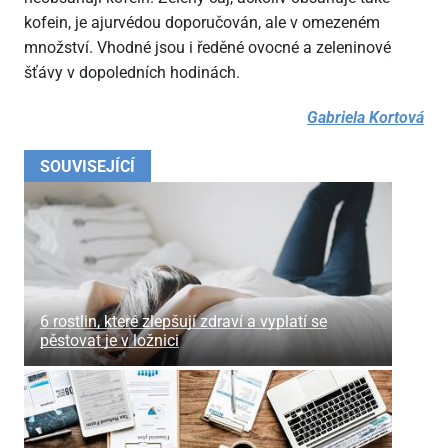
kofein, je ajurvédou doporučován, ale v omezeném
množství. Vhodné jsou i ředěné ovocné a zeleninové
šťávy v dopoledních hodinách.
Gabriela Kortová
SOUVISEJÍCÍ
6 rostlin, které zlepšují zdraví a vyplatí se
pěstovat je v ložnici