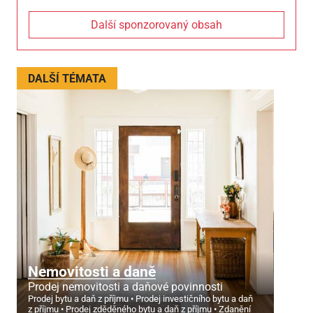
Další sponzorovaný obsah
DALŠÍ TÉMATA
Nemovitosti a daně
Prodej nemovitosti a daňové povinnosti
Prodej bytu a daň z příjmu
Prodej investičního bytu a daň
z příjmu
Prodej zděděného bytu a daň z příjmu
Zdanění