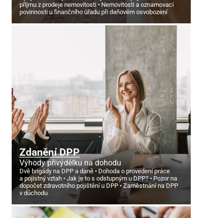
příjmu z prodeje nemovitosti
Nemovitosti a oznamovací
povinnosti u finančního úřadu při daňovém osvobození
Zdanění DPP
Výhody přivýdělku na dohodu
Dvě brigády na DPP a daně
Dohoda o provedení práce
a pojistný vztah
Jak je to s odstupným u DPP?
Pozor na
dopočet zdravotního pojištění u DPP
Zaměstnání na DPP
v důchodu