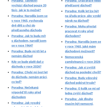
Poradna: Tatínkovi
Poradna: Úřad práce nebo
vychází důchod pouze 20
předčasný důchod?
tisíc, jak je to možné?
Poradna: Kolik let lze být
Poradna: Narodila jsem se
na úřadu práce, aby vznikl
v roce 1965, vychovala
nárok na důchod?
dvě děti a chci do
Poradna: Mohu přestat
předčasného důchodu
pracovat 4 roky před
Poradna: Jak to budu mít
důchodem?
s důchodem, narodil jsem
Poradna: Narodila jsem se
se v roce 1964?
v roce 1965, jaké mám
Poradna: Bude mi 65 let a
důchodové možnosti?
nemám důchod
Nemocenská
Kdy se bude platit daň z
zaměstnanců v roce 2026
důchodu v roce 2026?
Poradna: Jak si zvýšit
Poradna: Chybí mi šest let
důchod na poslední chvíli?
do důchodu, nemám práci,
Poradna: Budu vdovský
co teď?
důchod pobírat trvale?
Poradna: Nečekaná
Poradna: O kolik se mi od
výpověď tři roky před
ledna zvýší důchod?
důchodem
Poradna: Jak dlouho
Poradna: Jak vysoký
musím být nemocný,