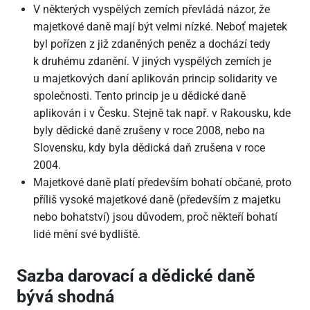
V některých vyspělých zemích převládá názor, že
majetkové daně mají být velmi nízké. Neboť majetek
byl pořízen z již zdaněných peněz a dochází tedy
k druhému zdanění. V jiných vyspělých zemích je
u majetkových daní aplikován princip solidarity ve
společnosti. Tento princip je u dědické daně
aplikován i v Česku. Stejně tak např. v Rakousku, kde
byly dědické daně zrušeny v roce 2008, nebo na
Slovensku, kdy byla dědická daň zrušena v roce
2004.
Majetkové daně platí především bohatí občané, proto
příliš vysoké majetkové daně (především z majetku
nebo bohatství) jsou důvodem, proč někteří bohatí
lidé mění své bydliště.
Sazba darovací a dědické daně
bývá shodná