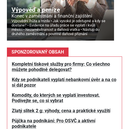
Výpověď a peníze
Konec v zaměstnání a finanční zajištění
Výpovědní lhůta a mzda
Jak vysoké je odstupné a kdy se
dostane?
Evidence na úřadu práce se vyplatí i kvůli
měsíci
Nezaměstnanost a daňová vratka
Nástup do
druhého zaměstnání a povinné daňové přiznání
SPONZOROVANÝ OBSAH
Kompletní tiskové služby pro firmy: Co všechno
můžete pohodlně delegovat?
Kdy se podnikateli vyplatí nebankovní úvěr a na co
si dát pozor
Komodity, do kterých se vyplatí investovat.
Podívejte se, co si vybrat
Zlatý slitek 2 g: výhody, cena a praktické využití
Půjčka na podnikání: Pro OSVČ a aktivní
podnikatele