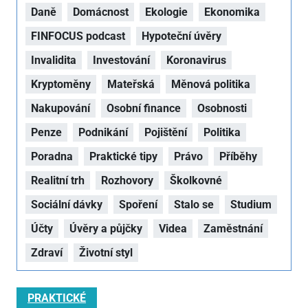
Daně
Domácnost
Ekologie
Ekonomika
FINFOCUS podcast
Hypoteční úvěry
Invalidita
Investování
Koronavirus
Kryptoměny
Mateřská
Měnová politika
Nakupování
Osobní finance
Osobnosti
Penze
Podnikání
Pojištění
Politika
Poradna
Praktické tipy
Právo
Příběhy
Realitní trh
Rozhovory
Školkovné
Sociální dávky
Spoření
Stalo se
Studium
Účty
Úvěry a půjčky
Videa
Zaměstnání
Zdraví
Životní styl
PRAKTICKÉ