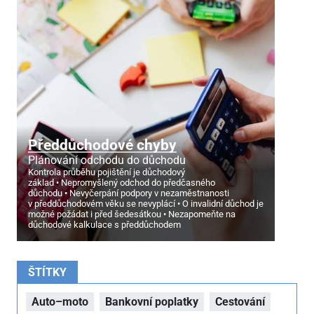
Předdůchodové chyby
Plánování odchodu do důchodu
Kontrola průběhu pojištění je důchodový
základ
Nepromyšlený odchod do předčasného
důchodu
Nevyčerpání podpory v nezaměstnanosti
v předdůchodovém věku se nevyplácí
O invalidní důchod je
možné požádat i před šedesátkou
Nezapomeňte na
důchodové kalkulace s předdůchodem
ŠTÍTKY
Auto–moto
Bankovní poplatky
Cestování