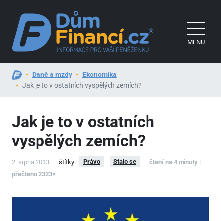
MENU
Daně a mzdy
Ekonomika
Jak je to v ostatních vyspělých zemích?
Jak je to v ostatních
vyspělých zemích?
Právo
Stalo se
2. srpna 2013
štítky
čtení na 4 minuty |
přečteno 2323×