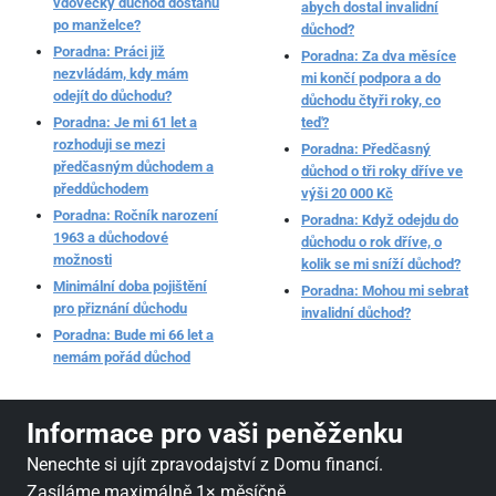
vdovecký důchod dostanu
abych dostal invalidní
po manželce?
důchod?
Poradna: Práci již
Poradna: Za dva měsíce
nezvládám, kdy mám
mi končí podpora a do
odejít do důchodu?
důchodu čtyři roky, co
Poradna: Je mi 61 let a
teď?
rozhoduji se mezi
Poradna: Předčasný
předčasným důchodem a
důchod o tři roky dříve ve
předdůchodem
výši 20 000 Kč
Poradna: Ročník narození
Poradna: Když odejdu do
1963 a důchodové
důchodu o rok dříve, o
možnosti
kolik se mi sníží důchod?
Minimální doba pojištění
Poradna: Mohou mi sebrat
pro přiznání důchodu
invalidní důchod?
Poradna: Bude mi 66 let a
nemám pořád důchod
Informace pro vaši peněženku
Nenechte si ujít zpravodajství z Domu financí.
Zasíláme maximálně 1× měsíčně.