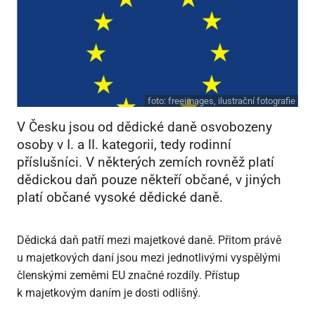
foto:
freeimages, ilustrační fotografie
V Česku jsou od dědické daně osvobozeny
osoby v I. a II. kategorii, tedy rodinní
příslušníci. V některých zemích rovněž platí
dědickou daň pouze někteří občané, v jiných
platí občané vysoké dědické daně.
Dědická daň patří mezi majetkové daně. Přitom právě
u majetkových daní jsou mezi jednotlivými vyspělými
členskými zeměmi EU značné rozdíly. Přístup
k majetkovým daním je dosti odlišný.