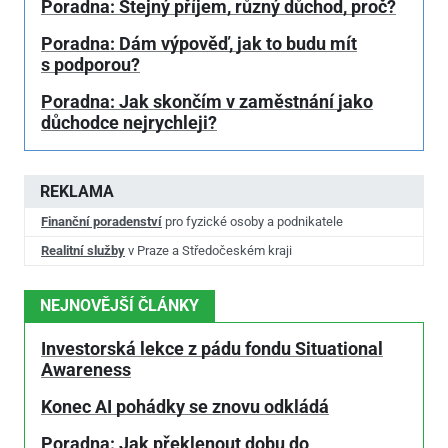
Poradna: Stejný příjem, různý důchod, proč?
Poradna: Dám výpověď, jak to budu mít
s podporou?
Poradna: Jak skončím v zaměstnání jako
důchodce nejrychleji?
REKLAMA
Finanční poradenství
pro fyzické osoby a podnikatele
Realitní služby
v Praze a Středočeském kraji
NEJNOVĚJŠÍ ČLÁNKY
Investorská lekce z pádu fondu Situational
Awareness
Konec AI pohádky se znovu odkládá
Poradna: Jak překlenout dobu do