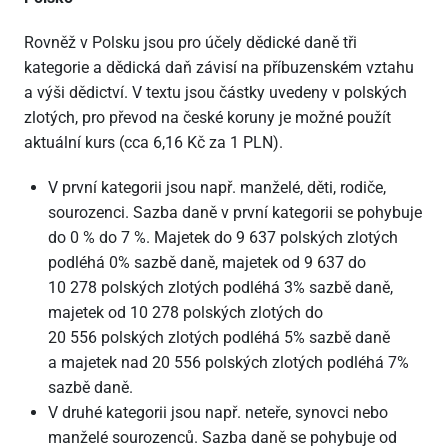
Rovněž v Polsku jsou pro účely dědické daně tři
kategorie a dědická daň závisí na příbuzenském vztahu
a výši dědictví. V textu jsou částky uvedeny v polských
zlotých, pro převod na české koruny je možné použít
aktuální kurs (cca 6,16 Kč za 1 PLN).
V první kategorii jsou např. manželé, děti, rodiče,
sourozenci. Sazba daně v první kategorii se pohybuje
do 0 % do 7 %. Majetek do 9 637 polských zlotých
podléhá 0% sazbě daně, majetek od 9 637 do
10 278 polských zlotých podléhá 3% sazbě daně,
majetek od 10 278 polských zlotých do
20 556 polských zlotých podléhá 5% sazbě daně
a majetek nad 20 556 polských zlotých podléhá 7%
sazbě daně.
V druhé kategorii jsou např. neteře, synovci nebo
manželé sourozenců. Sazba daně se pohybuje od