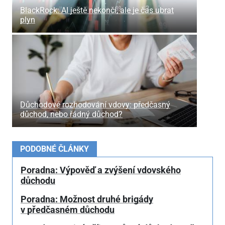
BlackRock: AI ještě nekončí, ale je čas ubrat
plyn
Důchodové rozhodování vdovy: předčasný
důchod, nebo řádný důchod?
PODOBNÉ ČLÁNKY
Poradna: Výpověď a zvýšení vdovského
důchodu
Poradna: Možnost druhé brigády
v předčasném důchodu