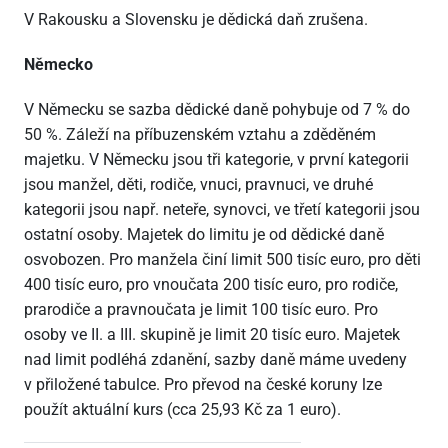
V Rakousku a Slovensku je dědická daň zrušena.
Německo
V Německu se sazba dědické daně pohybuje od 7 % do
50 %. Záleží na příbuzenském vztahu a zděděném
majetku. V Německu jsou tři kategorie, v první kategorii
jsou manžel, děti, rodiče, vnuci, pravnuci, ve druhé
kategorii jsou např. neteře, synovci, ve třetí kategorii jsou
ostatní osoby. Majetek do limitu je od dědické daně
osvobozen. Pro manžela činí limit 500 tisíc euro, pro děti
400 tisíc euro, pro vnoučata 200 tisíc euro, pro rodiče,
prarodiče a pravnoučata je limit 100 tisíc euro. Pro
osoby ve II. a III. skupině je limit 20 tisíc euro. Majetek
nad limit podléhá zdanění, sazby daně máme uvedeny
v přiložené tabulce. Pro převod na české koruny lze
použít aktuální kurs (cca 25,93 Kč za 1 euro).