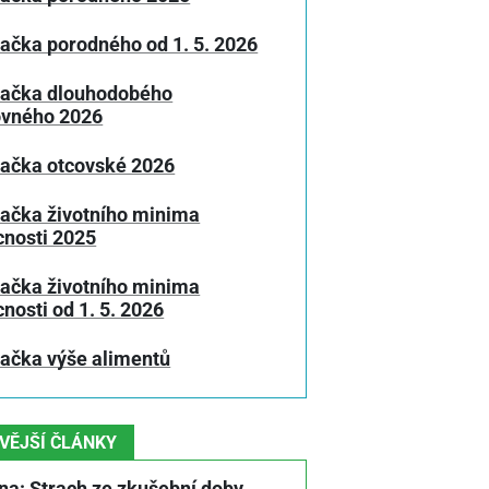
ačka porodného od 1. 5. 2026
lačka dlouhodobého
ovného 2026
lačka otcovské 2026
lačka životního minima
nosti 2025
lačka životního minima
osti od 1. 5. 2026
lačka výše alimentů
VĚJŠÍ ČLÁNKY