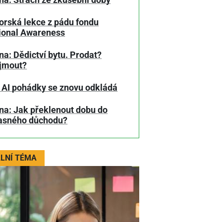
na: Strach ze zkušební doby
orská lekce z pádu fondu
tional Awareness
a: Dědictví bytu. Prodat?
jmout?
 AI pohádky se znovu odkládá
na: Jak překlenout dobu do
asného důchodu?
LNÍ TÉMA