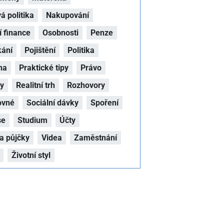
 politika
Nakupování
 finance
Osobnosti
Penze
kání
Pojištění
Politika
na
Praktické tipy
Právo
hy
Realitní trh
Rozhovory
ovné
Sociální dávky
Spoření
se
Studium
Účty
a půjčky
Videa
Zaměstnání
Životní styl