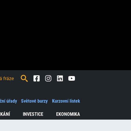
Facebook
Instagram
LinkedIn
Youtube
ční úřady
Světové burzy
Kurzovní lístek
IKÁNÍ
INVESTICE
EKONOMIKA