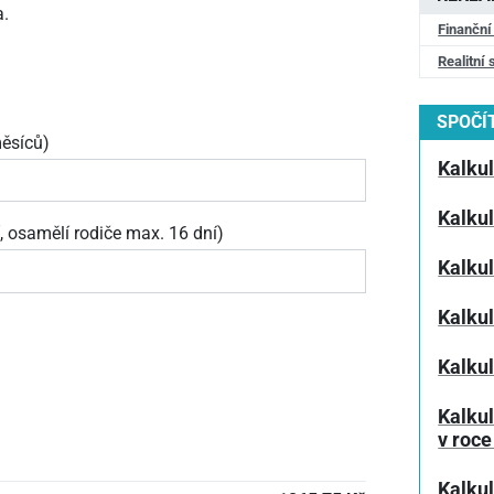
a.
Finanční
Realitní 
SPOČÍT
ěsíců)
Kalku
Kalku
, osamělí rodiče max. 16 dní)
Kalkul
Kalku
Kalku
Kalku
v roce
Kalku