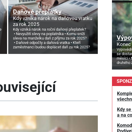
Daňové přeplatky
Kdy vzniká nárok na daňovou vratku
za rok 2025
e
Kdy vzniká nárok na roční daňový přeplatek?
Nevyužití slevy na poplatníka
Komu sníží
Výpo
sleva na manželku daň z příjmu za rok 2025?
Daňové odpočty a daňová vratka
Kteří
Konec 
zaměstnanci budou doplácet daň za rok 2025?
Výpovědn
se dosta
měsíci
druhého 
SPONZ
uvisející
Komple
všechn
Kdy se
a na co
Komodit
Podívej