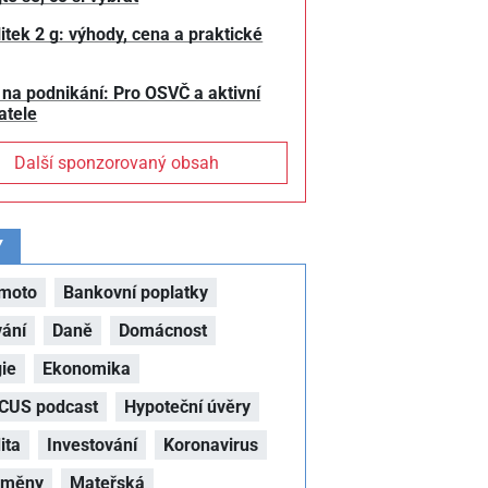
litek 2 g: výhody, cena a praktické
 na podnikání: Pro OSVČ a aktivní
atele
Další sponzorovaný obsah
Y
moto
Bankovní poplatky
vání
Daně
Domácnost
ie
Ekonomika
CUS podcast
Hypoteční úvěry
ita
Investování
Koronavirus
oměny
Mateřská