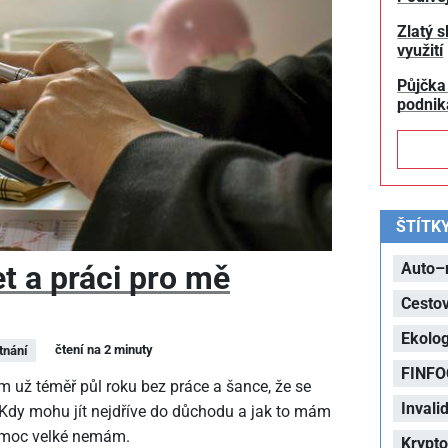
Zlatý s
využití
Půjčka
podnik
ŠTÍTK
t a práci pro mě
Auto–
Cesto
Ekolog
čtení na 2 minuty
tnání
FINFO
m už téměř půl roku bez práce a šance, že se
Invalid
 Kdy mohu jít nejdříve do důchodu a jak to mám
y moc velké nemám.
Krypt