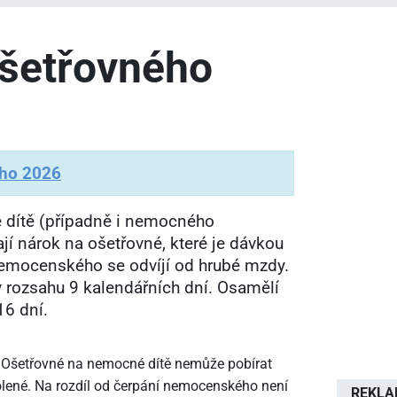
ošetřovného
ého 2026
 dítě (případně i nemocného
í nárok na ošetřovné, které je dávkou
emocenského se odvíjí od hrubé mzdy.
 rozsahu 9 kalendářních dní. Osamělí
16 dní.
 Ošetřovné na nemocné dítě nemůže pobírat
lené. Na rozdíl od čerpání nemocenského není
REKL