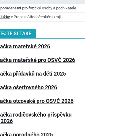
 poradenství
pro fyzické osoby a podnikatele
služby
v Praze a Středočeském kraji
EJTE SI TAKÉ
lačka mateřské 2026
lačka mateřské pro OSVČ 2026
ačka přídavků na děti 2025
lačka ošetřovného 2026
lačka otcovské pro OSVČ 2026
lačka rodičovského příspěvku
 2026
lačka porodného 2025