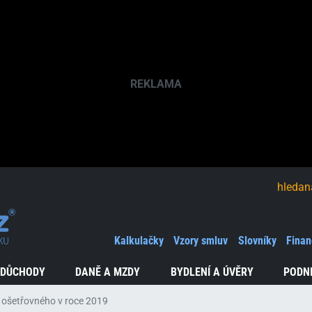
hledaná fráze
Kalkulačky
Vzory smluv
Slovníky
Finan
 DŮCHODY
DANĚ A MZDY
BYDLENÍ A ÚVĚRY
PODN
 ošetřovného v roce 2019