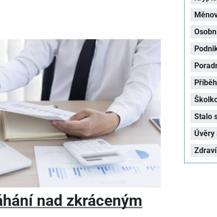
Měnová
Osobní
Podni
Porad
Příbě
Školk
Stalo 
Úvěry 
Zdraví
áhání nad zkráceným