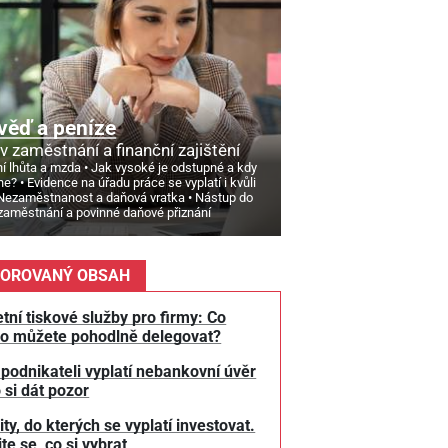
věď a peníze
v zaměstnání a finanční zajištění
í lhůta a mzda
Jak vysoké je odstupné a kdy
ne?
Evidence na úřadu práce se vyplatí i kvůli
Nezaměstnanost a daňová vratka
Nástup do
zaměstnání a povinné daňové přiznání
OROVANÝ OBSAH
tní tiskové služby pro firmy: Co
o můžete pohodlně delegovat?
 podnikateli vyplatí nebankovní úvěr
 si dát pozor
y, do kterých se vyplatí investovat.
te se, co si vybrat