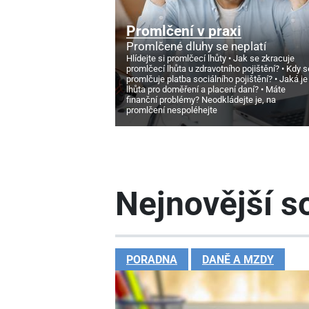
Promlčení v praxi
Promlčené dluhy se neplatí
Hlídejte si promlčecí lhůty
Jak se zkracuje
promlčecí lhůta u zdravotního pojištění?
Kdy s
promlčuje platba sociálního pojištění?
Jaká je
lhůta pro doměření a placení daní?
Máte
finanční problémy? Neodkládejte je, na
promlčení nespoléhejte
Nejnovější so
PORADNA
DANĚ A MZDY