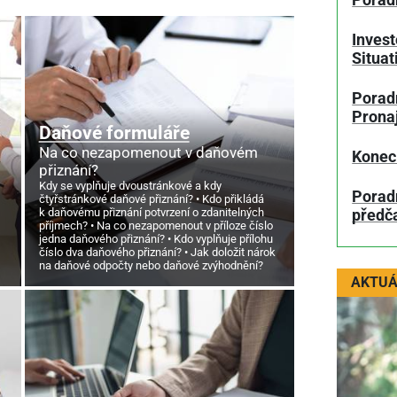
Porad
Invest
Situa
Poradn
Prona
Daňové formuláře
Na co nezapomenout v daňovém
Konec
přiznání?
Kdy se vyplňuje dvoustránkové a kdy
Porad
čtyřstránkové daňové přiznání?
Kdo přikládá
k daňovému přiznání potvrzení o zdanitelných
předč
příjmech?
Na co nezapomenout v příloze číslo
jedna daňového přiznání?
Kdo vyplňuje přílohu
číslo dva daňového přiznání?
Jak doložit nárok
na daňové odpočty nebo daňové zvýhodnění?
AKTUÁ