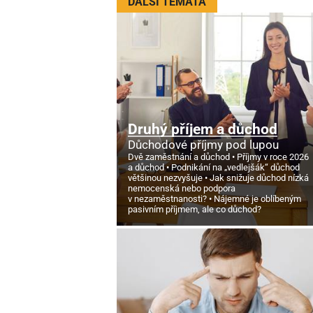
DALŠÍ TÉMATA
Druhý příjem a důchod
Důchodové příjmy pod lupou
Dvě zaměstnání a důchod
Příjmy v roce 2026
a důchod
Podnikání na „vedlejšák“ důchod
většinou nezvyšuje
Jak snižuje důchod nízká
nemocenská nebo podpora
v nezaměstnanosti?
Nájemné je oblíbeným
pasivním příjmem, ale co důchod?