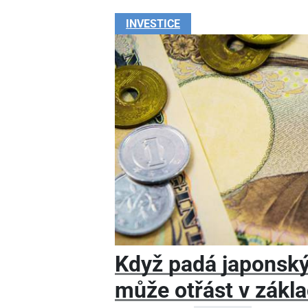
INVESTICE
Když padá japonský 
může otřást v zákl