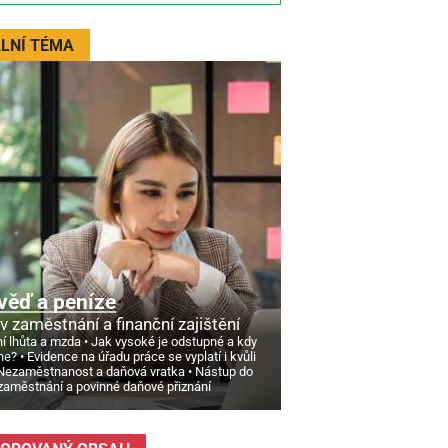
LNÍ TÉMA
věď a peníze
v zaměstnání a finanční zajištění
í lhůta a mzda
Jak vysoké je odstupné a kdy
ne?
Evidence na úřadu práce se vyplatí i kvůli
Nezaměstnanost a daňová vratka
Nástup do
zaměstnání a povinné daňové přiznání