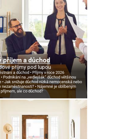
 příjem a důchod
ové příjmy pod lupou
stnání a důchod
Příjmy v roce 2026
d
Podnikání na „vedlejšák“ důchod většinou
e
Jak snižuje důchod nízká nemocenská nebo
v nezaměstnanosti?
Nájemné je oblíbeným
 příjmem, ale co důchod?