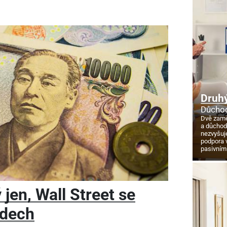
Druhý
Důchod
Dvě zamě
a důcho
nezvyšuj
podpora 
pasivním
jen, Wall Street se
adech