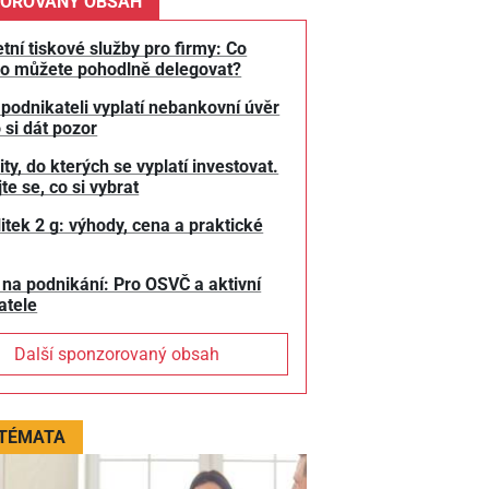
OROVANÝ OBSAH
tní tiskové služby pro firmy: Co
o můžete pohodlně delegovat?
 podnikateli vyplatí nebankovní úvěr
 si dát pozor
y, do kterých se vyplatí investovat.
te se, co si vybrat
litek 2 g: výhody, cena a praktické
 na podnikání: Pro OSVČ a aktivní
atele
Další sponzorovaný obsah
 TÉMATA