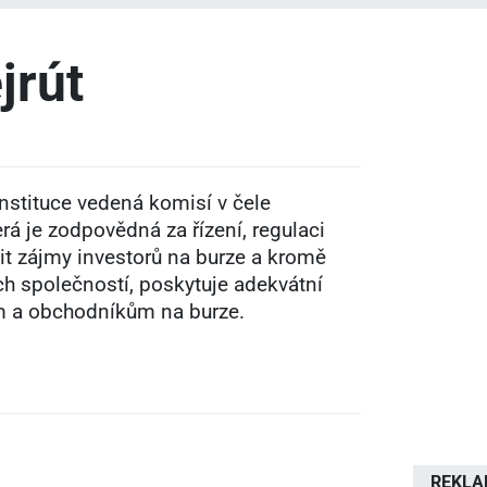
jrút
instituce vedená komisí v čele
rá je zodpovědná za řízení, regulaci
nit zájmy investorů na burze a kromě
ch společností, poskytuje adekvátní
m a obchodníkům na burze.
REKL