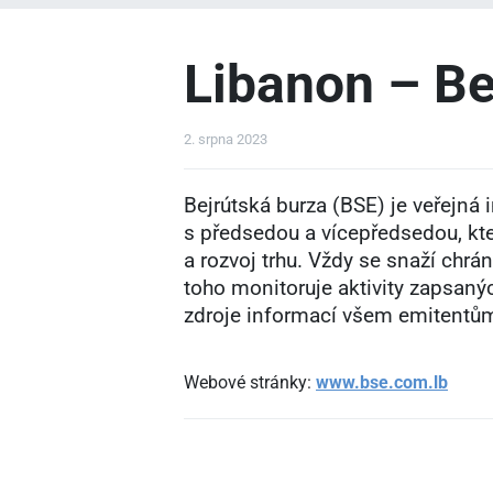
Libanon – Be
2. srpna 2023
Bejrútská burza (BSE) je veřejná 
s předsedou a vícepředsedou, kte
a rozvoj trhu. Vždy se snaží chrá
toho monitoruje aktivity zapsaný
zdroje informací všem emitentů
Webové stránky:
www.bse.com.lb