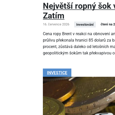
Největší ropný šok v
Zatím
16. července 2026
čtení na 
Investování
Cena ropy Brent v reakci na obnovení 
průlivu překonala hranici 85 dolarů za b
procent, zůstává daleko od letošních ma
geopolitickým šokům tak překvapivou o
INVESTICE