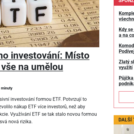
SPONZ
Komple
všechn
Kdy se
a na co
Komodit
Podívej
ho investování: Místo
Zlatý s
e vše na umělou
využití
Půjčka
podnik
2 minuty
sivní investování formou ETF. Potvrzují to
 zvolilo nákup ETF více investorů, než aby
akcie. Využívání ETF se tak stalo novou formou
DALŠÍ
svá nová rizika.