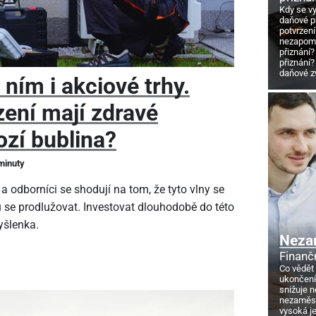
Kdy se v
daňové p
potvrzení
nezapome
přiznání?
přiznání?
daňové z
 ním i akciové trhy.
zení mají zdravé
ozí bublina?
 minuty
a odborníci se shodují na tom, že tyto vlny se
 se prodlužovat. Investovat dlouhodobě do této
yšlenka.
Neza
Finanč
Co vědět
ukončení
snižuje 
nezaměstn
vysoká j