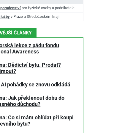
 poradenství
pro fyzické osoby a podnikatele
služby
v Praze a Středočeském kraji
VĚJŠÍ ČLÁNKY
orská lekce z pádu fondu
tional Awareness
a: Dědictví bytu. Prodat?
jmout?
 AI pohádky se znovu odkládá
na: Jak překlenout dobu do
asného důchodu?
a: Co si mám ohlídat při koupi
tevního bytu?