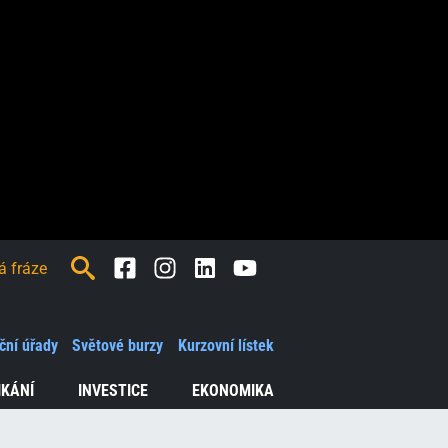
Facebook
Instagram
LinkedIn
Youtube
ční úřady
Světové burzy
Kurzovní lístek
IKÁNÍ
INVESTICE
EKONOMIKA