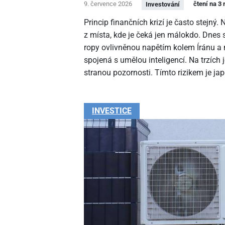
9. července 2026
čtení na 3
Investování
Princip finančních krizí je často stejný. 
z místa, kde je čeká jen málokdo. Dnes s
ropy ovlivněnou napětím kolem Íránu a 
spojená s umělou inteligencí. Na trzích 
stranou pozornosti. Tímto rizikem je jap
INVESTICE