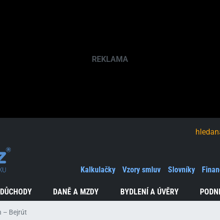
hledaná fráze
Kalkulačky
Vzory smluv
Slovníky
Finan
 DŮCHODY
DANĚ A MZDY
BYDLENÍ A ÚVĚRY
PODN
 – Bejrút