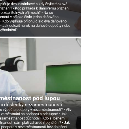
yplňuje dvoustránkové a kdy čtyřstránkové
řiznání?
Kdo přikládá k daňovému přiznání
 o zdanitelných příjmech?
Na co
nout v příloze číslo jedna daňového
Kdo vyplňuje přílohu číslo dva daňového
Jak doložit nárok na daňové odpočty nebo
výhodnění?
městnanost pod lupou
ní důsledky nezaměstnanosti
 o výpočtu podpory v nezaměstnanosti?
Vliv
 zaměstnání na podporu a odstupné
Jak
nezaměstnanost důchod?
Kdo si během
anosti sám platí zdravotní pojištění?
Jak
e podpora v nezaměstnanosti bez doložení