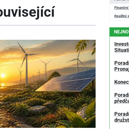
uvisející
Finanční
Realitní 
NEJNO
Invest
Situa
Poradn
Prona
Konec
Porad
předč
Poradn
družs