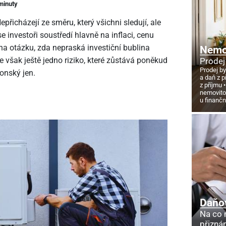
 minuty
Nepřicházejí ze směru, který všichni sledují, ale
e investoři soustředí hlavně na inflaci, cenu
na otázku, zda nepraská investiční bublina
Nemov
je však ještě jedno riziko, které zůstává poněkud
Prodej
Prodej by
onský jen.
a daň z p
z příjmu
nemovito
u finanč
Daňo
Na co
přizná