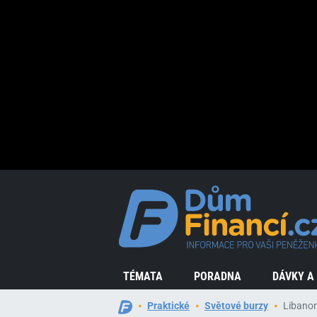
TÉMATA
PORADNA
DÁVKY A
Praktické
Světové burzy
Libanon