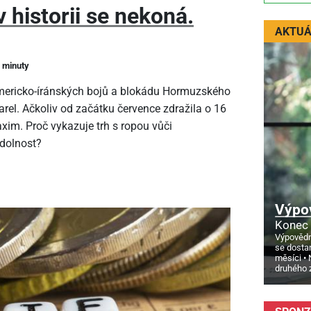
 historii se nekoná.
AKTUÁ
2 minuty
americko-íránských bojů a blokádu Hormuzského
arel. Ačkoliv od začátku července zdražila o 16
xim. Proč vykazuje trh s ropou vůči
dolnost?
Výpo
Konec 
Výpovědn
se dosta
měsíci
druhého 