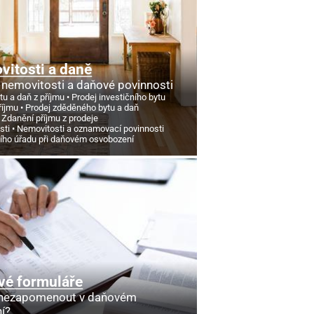
itosti a daně
 nemovitosti a daňové povinnosti
tu a daň z příjmu
Prodej investičního bytu
říjmu
Prodej zděděného bytu a daň
Zdanění příjmu z prodeje
sti
Nemovitosti a oznamovací povinnosti
ního úřadu při daňovém osvobození
vé formuláře
 nezapomenout v daňovém
ní?