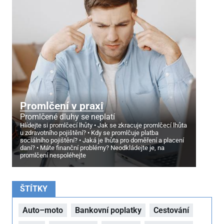
Promlčení v praxi
Promlčené dluhy se neplatí
Hlídejte si promlčecí lhůty
Jak se zkracuje promlčecí lhůta
u zdravotního pojištění?
Kdy se promlčuje platba
sociálního pojištění?
Jaká je lhůta pro doměření a placení
daní?
Máte finanční problémy? Neodkládejte je, na
promlčení nespoléhejte
ŠTÍTKY
Auto–moto
Bankovní poplatky
Cestování