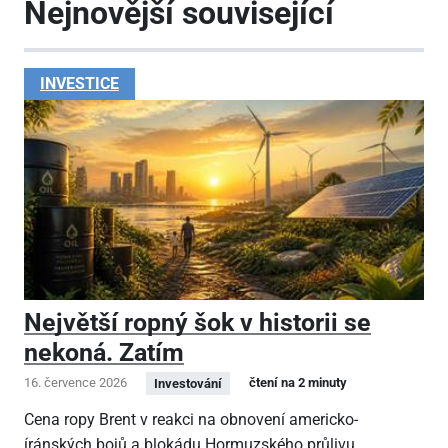
Nejnovější související
INVESTICE
Největší ropný šok v historii se
nekoná. Zatím
16. července 2026
čtení na 2 minuty
Investování
Cena ropy Brent v reakci na obnovení americko-
íránských bojů a blokádu Hormuzského průlivu