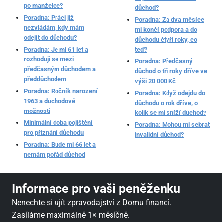
po manželce?
důchod?
Poradna: Práci již
Poradna: Za dva měsíce
nezvládám, kdy mám
mi končí podpora a do
odejít do důchodu?
důchodu čtyři roky, co
Poradna: Je mi 61 let a
teď?
rozhoduji se mezi
Poradna: Předčasný
předčasným důchodem a
důchod o tři roky dříve ve
předdůchodem
výši 20 000 Kč
Poradna: Ročník narození
Poradna: Když odejdu do
1963 a důchodové
důchodu o rok dříve, o
možnosti
kolik se mi sníží důchod?
Minimální doba pojištění
Poradna: Mohou mi sebrat
pro přiznání důchodu
invalidní důchod?
Poradna: Bude mi 66 let a
nemám pořád důchod
Informace pro vaši peněženku
Nenechte si ujít zpravodajství z Domu financí.
Zasíláme maximálně 1× měsíčně.