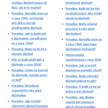
vychází důchod pouze 20
předčasný důchod?
tisíc, jak je to možné?
Poradna: Kolik let lze být
Poradna: Narodila jsem se
na úřadu práce, aby vznikl
v roce 1965, vychovala
nárok na důchod?
dvě děti a chci do
Poradna: Mohu přestat
předčasného důchodu
pracovat 4 roky před
Poradna: Jak to budu mít
důchodem?
s důchodem, narodil jsem
Poradna: Narodila jsem se
se v roce 1964?
v roce 1965, jaké mám
Poradna: Bude mi 65 let a
důchodové možnosti?
nemám důchod
Nemocenská
Kdy se bude platit daň z
zaměstnanců v roce 2026
důchodu v roce 2026?
Poradna: Jak si zvýšit
Poradna: Chybí mi šest let
důchod na poslední chvíli?
do důchodu, nemám práci,
Poradna: Budu vdovský
co teď?
důchod pobírat trvale?
Poradna: Nečekaná
Poradna: O kolik se mi od
výpověď tři roky před
ledna zvýší důchod?
důchodem
Poradna: Jak dlouho
Poradna: Jak vysoký
musím být nemocný,
vdovecký důchod dostanu
abych dostal invalidní