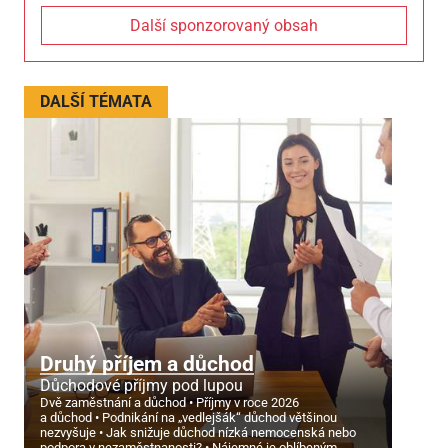
Další sponzorovaný obsah
DALŠÍ TÉMATA
Druhý příjem a důchod
Důchodové příjmy pod lupou
Dvě zaměstnání a důchod
Příjmy v roce 2026
a důchod
Podnikání na „vedlejšák“ důchod většinou
nezvyšuje
Jak snižuje důchod nízká nemocenská nebo
podpora v nezaměstnanosti?
Nájemné je oblíbeným