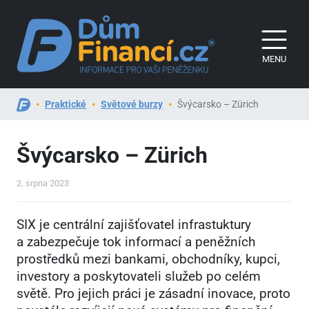
MENU
Praktické
Světové burzy
Švýcarsko – Zürich
Švýcarsko – Zürich
2. srpna 2023
SIX je centrální zajišťovatel infrastuktury
a zabezpečuje tok informací a peněžních
prostředků mezi bankami, obchodníky, kupci,
investory a poskytovateli služeb po celém
světě. Pro jejich práci je zásadní inovace, proto