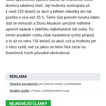
doslova raketový start. Její hodnota vystoupala až
k ceně 220 dolarů za akcii a během několika dní tak
posílila o více než 35 %. Tento růst pomohl mnoha lidem
stát se milionáři a Elonu Muskovi umožnil viditelně
upevnit náskok v žebříčku nejbohatších lidí světa. Po
tomto prudkém vzletu však následoval rychlý propad,
a to až na cenu 150 dolarů za akcii, což je hodnota jen
o něco vyšší, než za jakou se tento titul začal na
finančních trzích původně obchodovat.
REKLAMA
Finanční poradenství
pro fyzické osoby a podnikatele
Realitní služby
v Praze a Středočeském kraji
NEJNOVĚJŠÍ ČLÁNKY