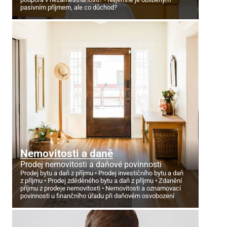
pasivním příjmem, ale co důchod?
Nemovitosti a daně
Prodej nemovitosti a daňové povinnosti
Prodej bytu a daň z příjmu
Prodej investičního bytu a daň
z příjmu
Prodej zděděného bytu a daň z příjmu
Zdanění
příjmu z prodeje nemovitosti
Nemovitosti a oznamovací
povinnosti u finančního úřadu při daňovém osvobození