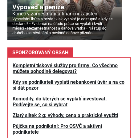
Výpověď a peníze
Konec v zaměstnání a finanční zajištění
Výpovědní lhůta a mzda
Jak vysoké je odstupné a kdy se
dostane?
Evidence na úřadu práce se vyplatí i kvůli
měsíci
Nezaměstnanost a daňová vratka
Nástup do
druhého zaměstnání a povinné daňové přiznání
SPONZOROVANÝ OBSAH
Kompletní tiskové služby pro firmy: Co všechno
můžete pohodlně delegovat?
Kdy se podnikateli vyplatí nebankovní úvěr a na co
si dát pozor
Komodity, do kterých se vyplatí investovat.
Podívejte se, co si vybrat
Zlatý slitek 2 g: výhody, cena a praktické využití
Půjčka na podnikání: Pro OSVČ a aktivní
podnikatele