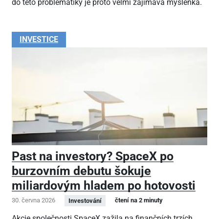
do této problematiky je proto velmi zajímavá myšlenka.
INVESTICE
Past na investory? SpaceX po
burzovním debutu šokuje
miliardovým hladem po hotovosti
30. června 2026
čtení na 2 minuty
Investování
Akcie společnosti SpaceX zažila na finančních trzích