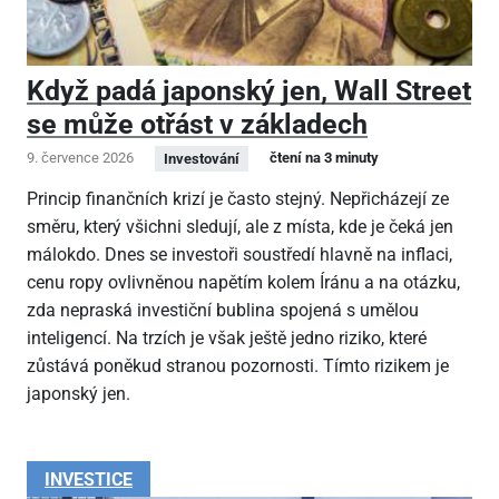
Když padá japonský jen, Wall Street
se může otřást v základech
9. července 2026
čtení na 3 minuty
Investování
Princip finančních krizí je často stejný. Nepřicházejí ze
směru, který všichni sledují, ale z místa, kde je čeká jen
málokdo. Dnes se investoři soustředí hlavně na inflaci,
cenu ropy ovlivněnou napětím kolem Íránu a na otázku,
zda nepraská investiční bublina spojená s umělou
inteligencí. Na trzích je však ještě jedno riziko, které
zůstává poněkud stranou pozornosti. Tímto rizikem je
japonský jen.
INVESTICE