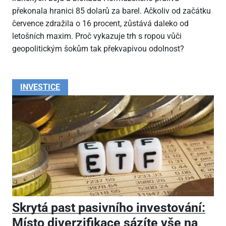
překonala hranici 85 dolarů za barel. Ačkoliv od začátku
července zdražila o 16 procent, zůstává daleko od
letošních maxim. Proč vykazuje trh s ropou vůči
geopolitickým šokům tak překvapivou odolnost?
INVESTICE
Skrytá past pasivního investování:
Místo diverzifikace sázíte vše na