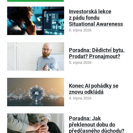
Investorská lekce
z pádu fondu
Situational Awareness
6. srpna 2026
Poradna: Dědictví bytu.
Prodat? Pronajmout?
5. srpna 2026
Konec AI pohádky se
znovu odkládá
4. srpna 2026
Poradna: Jak
překlenout dobu do
předčasného důchodu?