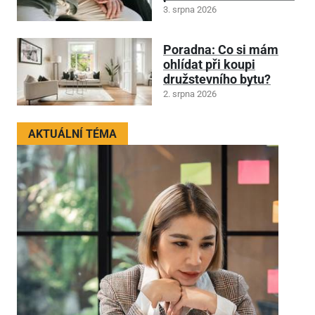
3. srpna 2026
Poradna: Co si mám
ohlídat při koupi
družstevního bytu?
2. srpna 2026
AKTUÁLNÍ TÉMA