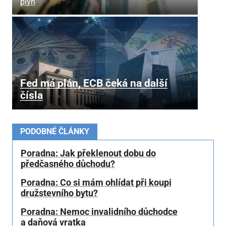
plyn
Fed má plán, ECB čeká na další
čísla
PODOBNÉ ČLÁNKY
Poradna: Jak překlenout dobu do
předčasného důchodu?
Poradna: Co si mám ohlídat při koupi
družstevního bytu?
Poradna: Nemoc invalidního důchodce
a daňová vratka