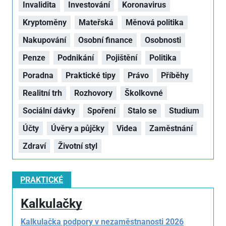
Invalidita
Investování
Koronavirus
Kryptoměny
Mateřská
Měnová politika
Nakupování
Osobní finance
Osobnosti
Penze
Podnikání
Pojištění
Politika
Poradna
Praktické tipy
Právo
Příběhy
Realitní trh
Rozhovory
Školkovné
Sociální dávky
Spoření
Stalo se
Studium
Účty
Úvěry a půjčky
Videa
Zaměstnání
Zdraví
Životní styl
PRAKTICKÉ
Kalkulačky
Kalkulačka podpory v nezaměstnanosti 2026