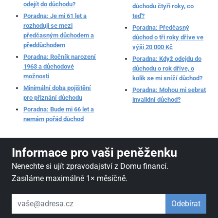
odejít do důchodu?
důchodu čtyři roky, co
Poradna: Je mi 61 let a
teď?
rozhoduji se mezi
Poradna: Předčasný
předčasným důchodem a
důchod o tři roky dříve ve
předdůchodem
výši 20 000 Kč
Poradna: Ročník narození
Poradna: Když odejdu do
1963 a důchodové
důchodu o rok dříve, o
možnosti
kolik se mi sníží důchod?
Minimální doba pojištění
Poradna: Mohou mi sebrat
pro přiznání důchodu
invalidní důchod?
Poradna: Bude mi 66 let a
nemám pořád důchod
Informace pro vaši peněženku
Nenechte si ujít zpravodajství z Domu financí.
Zasíláme maximálně 1× měsíčně.
váš email
Odebírat