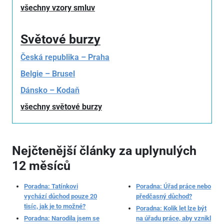
všechny vzory smluv
Světové burzy
Česká republika – Praha
Belgie – Brusel
Dánsko – Kodaň
všechny světové burzy
Nejčtenější články za uplynulých
12 měsíců
Poradna: Tatínkovi
Poradna: Úřad práce nebo
vychází důchod pouze 20
předčasný důchod?
tisíc, jak je to možné?
Poradna: Kolik let lze být
Poradna: Narodila jsem se
na úřadu práce, aby vznikl