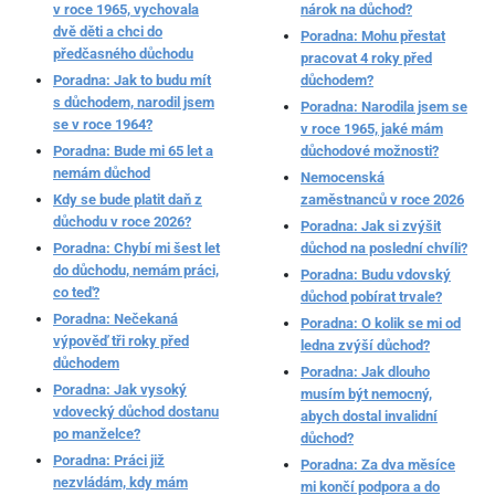
v roce 1965, vychovala
nárok na důchod?
dvě děti a chci do
Poradna: Mohu přestat
předčasného důchodu
pracovat 4 roky před
Poradna: Jak to budu mít
důchodem?
s důchodem, narodil jsem
Poradna: Narodila jsem se
se v roce 1964?
v roce 1965, jaké mám
Poradna: Bude mi 65 let a
důchodové možnosti?
nemám důchod
Nemocenská
Kdy se bude platit daň z
zaměstnanců v roce 2026
důchodu v roce 2026?
Poradna: Jak si zvýšit
Poradna: Chybí mi šest let
důchod na poslední chvíli?
do důchodu, nemám práci,
Poradna: Budu vdovský
co teď?
důchod pobírat trvale?
Poradna: Nečekaná
Poradna: O kolik se mi od
výpověď tři roky před
ledna zvýší důchod?
důchodem
Poradna: Jak dlouho
Poradna: Jak vysoký
musím být nemocný,
vdovecký důchod dostanu
abych dostal invalidní
po manželce?
důchod?
Poradna: Práci již
Poradna: Za dva měsíce
nezvládám, kdy mám
mi končí podpora a do