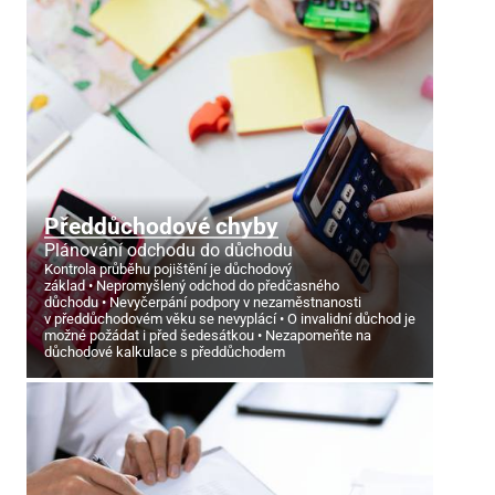
Předdůchodové chyby
Plánování odchodu do důchodu
Kontrola průběhu pojištění je důchodový
základ
Nepromyšlený odchod do předčasného
důchodu
Nevyčerpání podpory v nezaměstnanosti
v předdůchodovém věku se nevyplácí
O invalidní důchod je
možné požádat i před šedesátkou
Nezapomeňte na
důchodové kalkulace s předdůchodem