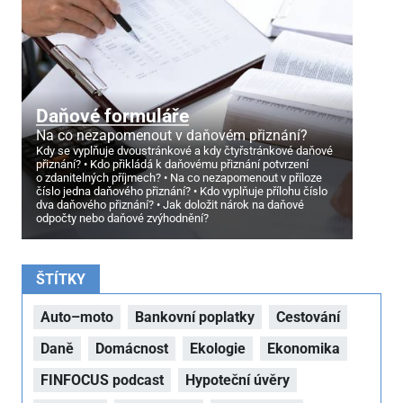
Daňové formuláře
Na co nezapomenout v daňovém přiznání?
Kdy se vyplňuje dvoustránkové a kdy čtyřstránkové daňové
přiznání?
Kdo přikládá k daňovému přiznání potvrzení
o zdanitelných příjmech?
Na co nezapomenout v příloze
číslo jedna daňového přiznání?
Kdo vyplňuje přílohu číslo
dva daňového přiznání?
Jak doložit nárok na daňové
odpočty nebo daňové zvýhodnění?
ŠTÍTKY
Auto–moto
Bankovní poplatky
Cestování
Daně
Domácnost
Ekologie
Ekonomika
FINFOCUS podcast
Hypoteční úvěry