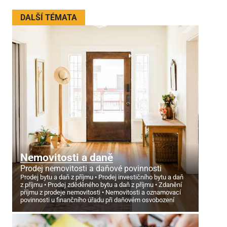
DALŠÍ TÉMATA
Nemovitosti a daně
Prodej nemovitosti a daňové povinnosti
Prodej bytu a daň z příjmu
Prodej investičního bytu a daň
z příjmu
Prodej zděděného bytu a daň z příjmu
Zdanění
příjmu z prodeje nemovitosti
Nemovitosti a oznamovací
povinnosti u finančního úřadu při daňovém osvobození