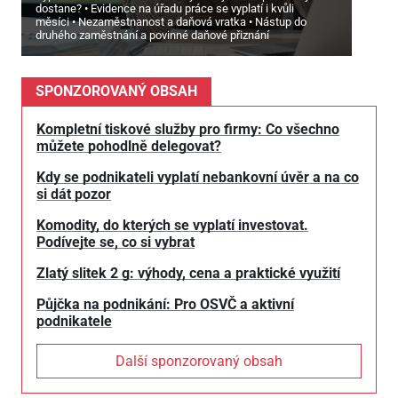
dostane?
Evidence na úřadu práce se vyplatí i kvůli
měsíci
Nezaměstnanost a daňová vratka
Nástup do
druhého zaměstnání a povinné daňové přiznání
SPONZOROVANÝ OBSAH
Kompletní tiskové služby pro firmy: Co všechno
můžete pohodlně delegovat?
Kdy se podnikateli vyplatí nebankovní úvěr a na co
si dát pozor
Komodity, do kterých se vyplatí investovat.
Podívejte se, co si vybrat
Zlatý slitek 2 g: výhody, cena a praktické využití
Půjčka na podnikání: Pro OSVČ a aktivní
podnikatele
Další sponzorovaný obsah