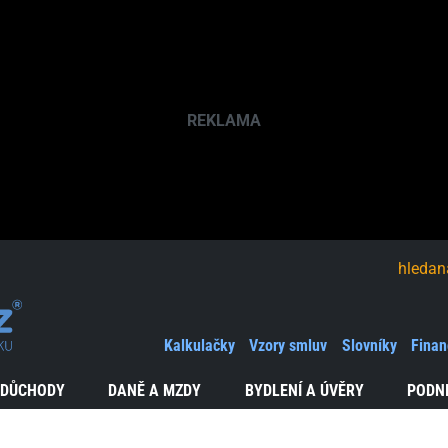
hledaná fráze
Kalkulačky
Vzory smluv
Slovníky
Finan
 DŮCHODY
DANĚ A MZDY
BYDLENÍ A ÚVĚRY
PODN