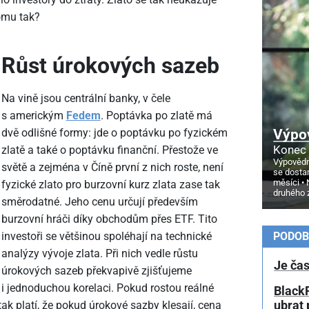
tomu tak?
Růst úrokových sazeb
Na vině jsou centrální banky, v čele
s americkým
Fedem
. Poptávka po zlatě má
Výpo
dvě odlišné formy: jde o poptávku po fyzickém
Konec 
zlatě a také o poptávku finanční. Přestože ve
Výpovědn
světě a zejména v Číně první z nich roste, není
se dosta
měsíci
fyzické zlato pro burzovní kurz zlata zase tak
druhého 
směrodatné. Jeho cenu určují především
burzovní hráči díky obchodům přes ETF. Tito
investoři se většinou spoléhají na technické
PODOB
analýzy vývoje zlata. Při nich vedle růstu
Je čas
úrokových sazeb překvapivě zjišťujeme
i jednoduchou korelaci. Pokud rostou reálné
BlackR
tak platí, že pokud úrokové sazby klesají, cena
ubrat 