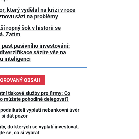
or, který vydělal na krizi v roce
 znovu sází na problémy
ší ropný šok v historii se
á. Zatím
 past pasivního investování:
diverzifikace sázíte vše na
 inteligenci
OROVANÝ OBSAH
tní tiskové služby pro firmy: Co
o můžete pohodlně delegovat?
 podnikateli vyplatí nebankovní úvěr
 si dát pozor
y, do kterých se vyplatí investovat.
te se, co si vybrat