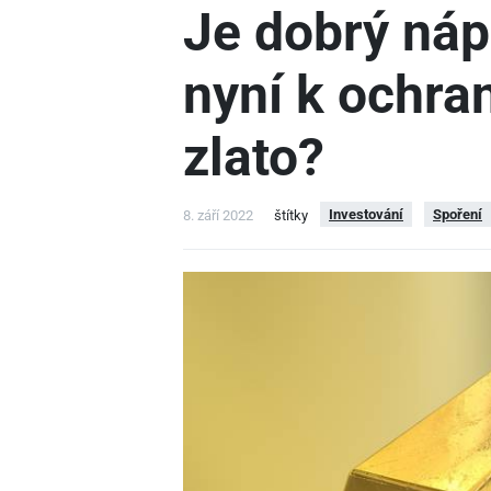
Je dobrý náp
nyní k ochran
zlato?
Investování
Spoření
8. září 2022
štítky