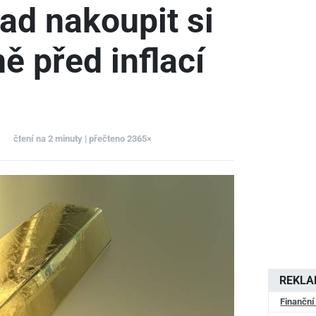
ad nakoupit si
ě před inflací
čtení na 2 minuty | přečteno 2365×
REKL
Finanční