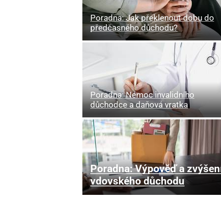
Poradna: Jak překlenout dobu do
předčasného důchodu?
Poradna: Nemoc invalidního
důchodce a daňová vratka
Poradna: Výpověď a zvýšen
vdovského důchodu