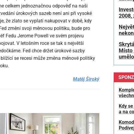
áme celkem jednoznačnou odpověď na naši
Invest
zvedání úrokových sazeb není ani při vysoké
2008,
je, že zlato se vyplatí nakupovat v době, kdy
Největ
 Fed změní svoji měnovou politiku, bude pro
nekon
Šéf Fedu Jerome Powell ve svém projevu
ojovat. V letošním roce se tak s největší
Skrytá
Místo 
edočkáme. Fed chce držet úrokové sazby
umělou
 blížící se recesi může změna měnové politiky
roku.
SPONZ
Matěj Široký
Komple
všechn
Kdy se
a na co
Komodit
Podívej