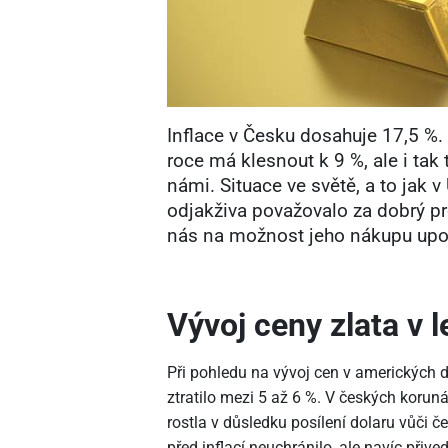
Inflace v Česku dosahuje 17,5 %
roce má klesnout k 9 %, ale i tak
námi. Situace ve světě, a to jak v
odjakživa považovalo za dobrý pr
nás na možnost jeho nákupu upoz
Vývoj ceny zlata v 
Při pohledu na vývoj cen v amerických d
ztratilo mezi 5 až 6 %. V českých koruná
rostla v důsledku posílení dolaru vůči 
před inflací neuchránilo, ale navíc přive