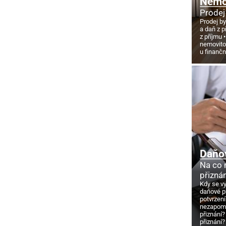
Nemov
Prodej
Prodej by
a daň z p
z příjmu
nemovito
u finanč
Daňo
Na co
přizná
Kdy se v
daňové p
potvrzení
nezapome
přiznání?
přiznání?