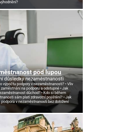
výhodnění?
městnanost pod lupou
ní důsledky nezaměstnanosti
 o výpočtu podpory v nezaměstnanosti?
Vliv
 zaměstnání na podporu a odstupné
Jak
nezaměstnanost důchod?
Kdo si během
anosti sám platí zdravotní pojištění?
Jak
e podpora v nezaměstnanosti bez doložení