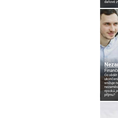
daňové z
Neza
Finanč
Co vědět
ukončení
snižuje 
nezaměstn
vysoká j
příjmu?