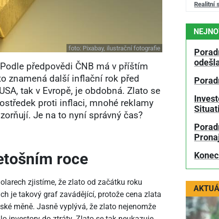
Realitní 
NEJNO
foto:
Pixabay, ilustrační fotografie
Porad
odešl
. Podle předpovědi ČNB má v příštím
 to znamená další inflační rok před
Porad
 USA, tak v Evropě, je obdobná. Zlato se
Invest
ostředek proti inflaci, mnohé reklamy
Situa
orňují. Je na to nyní správný čas?
Poradn
Prona
letošním roce
Konec
olarech zjistíme, že zlato od začátku roku
AKTUÁ
ch je takový graf zavádějící, protože cena zlata
české měně. Jasně vyplývá, že zlato nejenomže
dlo investory do ztráty. Zlato se tak neukazuje