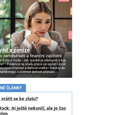
věď a peníze
v zaměstnání a finanční zajištění
í lhůta a mzda
Jak vysoké je odstupné a kdy
ne?
Evidence na úřadu práce se vyplatí i kvůli
Nezaměstnanost a daňová vratka
Nástup do
zaměstnání a povinné daňové přiznání
NÉ ČLÁNKY
 vrátit se ke zlatu?
ock: AI ještě nekončí, ale je čas
plyn