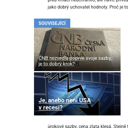
jako dobrý uchovatel hodnoty. Proč je 
SOUVISEJÍCÍ
ČNB nezvedla poprvé svoje sazby,
je to dobrý krok?
Je, anebo není USA
v recesi?
úrokové sazby, cena zlata klesá. Stejně 