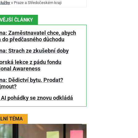
služby
v Praze a Středočeském kraji
VĚJŠÍ ČLÁNKY
na: Zaměstnavatel chce, abych
a do předčasného důchodu
na: Strach ze zkušební doby
orská lekce z pádu fondu
tional Awareness
a: Dědictví bytu. Prodat?
jmout?
 AI pohádky se znovu odkládá
LNÍ TÉMA