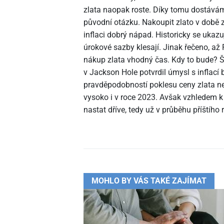
zlata naopak roste. Díky tomu dostáv
původní otázku. Nakoupit zlato v době 
inflaci dobrý nápad. Historicky se ukazu
úrokové sazby klesají. Jinak řečeno, až
nákup zlata vhodný čas. Kdy to bude? 
v Jackson Hole potvrdil úmysl s inflací b
pravděpodobností poklesu ceny zlata n
vysoko i v roce 2023. Avšak vzhledem k
nastat dříve, tedy už v průběhu příštího 
MOHLO BY VÁS TAKÉ ZAJÍMAT