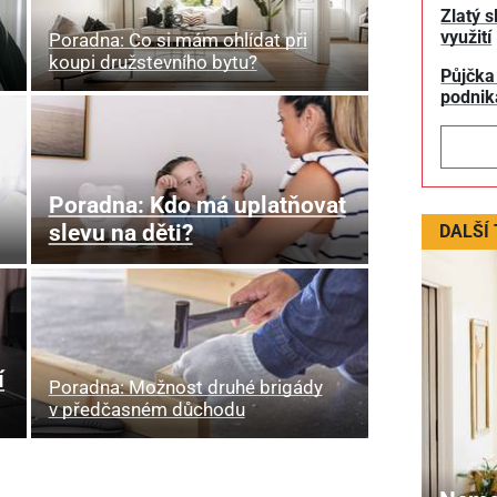
Zlatý s
využití
Poradna: Co si mám ohlídat při
koupi družstevního bytu?
Půjčka
podnik
Poradna: Kdo má uplatňovat
slevu na děti?
DALŠÍ
í
Poradna: Možnost druhé brigády
v předčasném důchodu