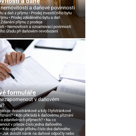
itosti a daně
 nemovitosti a daňové povinnosti
tu a daň z příjmu
Prodej investičního bytu
říjmu
Prodej zděděného bytu a daň
Zdanění příjmu z prodeje
sti
Nemovitosti a oznamovací povinnosti
ního úřadu při daňovém osvobození
vé formuláře
 nezapomenout v daňovém
ní?
yplňuje dvoustránkové a kdy čtyřstránkové
řiznání?
Kdo přikládá k daňovému přiznání
 o zdanitelných příjmech?
Na co
nout v příloze číslo jedna daňového
Kdo vyplňuje přílohu číslo dva daňového
Jak doložit nárok na daňové odpočty nebo