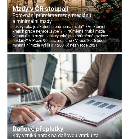
Mzdy v ČR stoupají
Porovnání průměrné mzdy, mediánu
a minimální mzdy
Jak vysoká je skutečná průměrná mzda?
Ve kterých
krajích práce nejvíce „sype“?
Průměrná hrubá mzda
versus čistá mzda
Jak vysoké jsou průměrné mzdové
náklady? V Praze 90 tisíc měsíčně
V roce 2026 bude
minimální mzda vyšší o 7
200 Kč než v roce 2021
Daňové přeplatky
Kdy vzniká nárok na daňovou vratku za