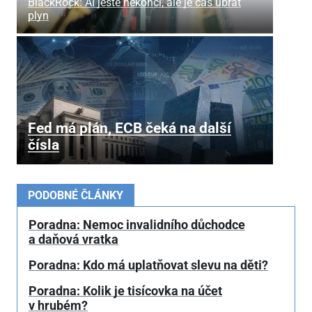
BlackRock: AI ještě nekončí, ale je čas ubrat
plyn
Fed má plán, ECB čeká na další
čísla
PODOBNÉ ČLÁNKY
Poradna: Nemoc invalidního důchodce
a daňová vratka
Poradna: Kdo má uplatňovat slevu na děti?
Poradna: Kolik je tisícovka na účet
v hrubém?