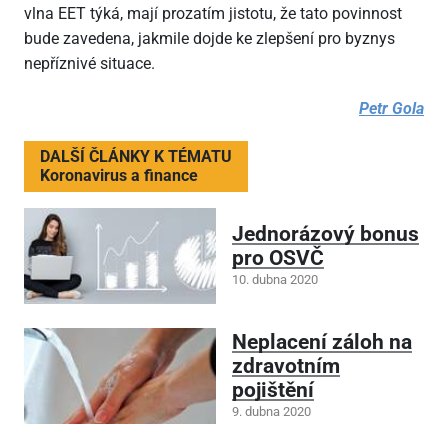
vlna EET týká, mají prozatím jistotu, že tato povinnost
bude zavedena, jakmile dojde ke zlepšení pro byznys
nepříznivé situace.
Petr Gola
DALŠÍ ČLÁNKY K TÉMATU
Koronavirus a finance
Jednorázový bonus
pro OSVČ
10. dubna 2020
Neplacení záloh na
zdravotním
pojištění
9. dubna 2020