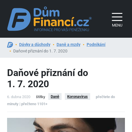
MENU
Dávky a důchody
Daně a mzdy
Podnikání
Daňové přiznání do 1. 7. 2020
Daňové přiznání do
1. 7. 2020
Daně
Koronavirus
6. dubna 2020
štítky
přečtete do
minuty | přečteno 1101×