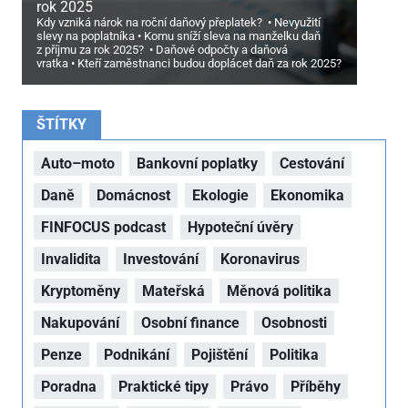
rok 2025
Kdy vzniká nárok na roční daňový přeplatek?
Nevyužití
slevy na poplatníka
Komu sníží sleva na manželku daň
z příjmu za rok 2025?
Daňové odpočty a daňová
vratka
Kteří zaměstnanci budou doplácet daň za rok 2025?
ŠTÍTKY
Auto–moto
Bankovní poplatky
Cestování
Daně
Domácnost
Ekologie
Ekonomika
FINFOCUS podcast
Hypoteční úvěry
Invalidita
Investování
Koronavirus
Kryptoměny
Mateřská
Měnová politika
Nakupování
Osobní finance
Osobnosti
Penze
Podnikání
Pojištění
Politika
Poradna
Praktické tipy
Právo
Příběhy