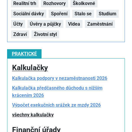
Realitní trh
Rozhovory
Školkovné
Sociální dávky
Spoření
Stalo se
Studium
Účty
Úvěry a půjčky
Videa
Zaměstnání
Zdraví
Životní styl
PRAKTICKÉ
Kalkulačky
Kalkulačka podpory v nezaměstnanosti 2026
Kalkulačka předčasného důchodu s nižším
krácením 2026
Výpočet exekučních srážek ze mzdy 2026
všechny kalkulačky
Finanční úřady