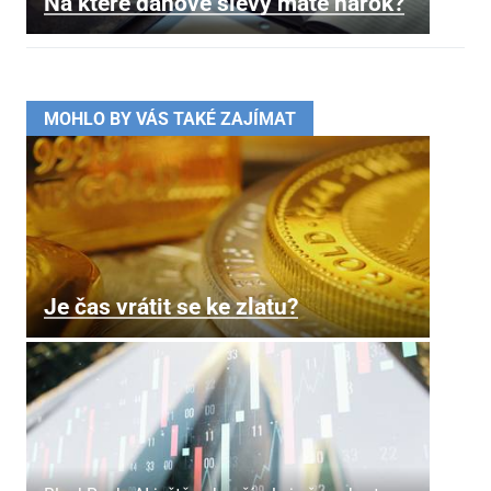
Na které daňové slevy máte nárok?
MOHLO BY VÁS TAKÉ ZAJÍMAT
Je čas vrátit se ke zlatu?