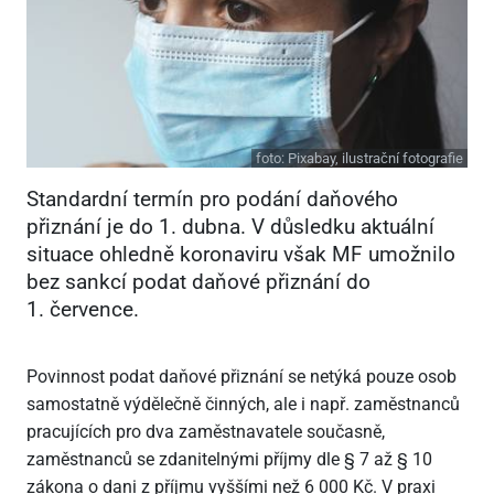
foto:
Pixabay, ilustrační fotografie
Standardní termín pro podání daňového
přiznání je do 1. dubna. V důsledku aktuální
situace ohledně koronaviru však MF umožnilo
bez sankcí podat daňové přiznání do
1. července.
Povinnost podat daňové přiznání se netýká pouze osob
samostatně výdělečně činných, ale i např. zaměstnanců
pracujících pro dva zaměstnavatele současně,
zaměstnanců se zdanitelnými příjmy dle § 7 až § 10
zákona o dani z příjmu vyššími než 6
000 Kč. V praxi