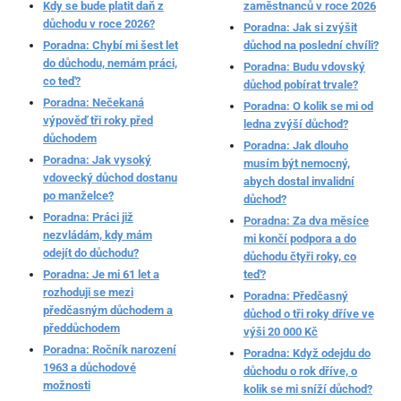
Kdy se bude platit daň z
zaměstnanců v roce 2026
důchodu v roce 2026?
Poradna: Jak si zvýšit
Poradna: Chybí mi šest let
důchod na poslední chvíli?
do důchodu, nemám práci,
Poradna: Budu vdovský
co teď?
důchod pobírat trvale?
Poradna: Nečekaná
Poradna: O kolik se mi od
výpověď tři roky před
ledna zvýší důchod?
důchodem
Poradna: Jak dlouho
Poradna: Jak vysoký
musím být nemocný,
vdovecký důchod dostanu
abych dostal invalidní
po manželce?
důchod?
Poradna: Práci již
Poradna: Za dva měsíce
nezvládám, kdy mám
mi končí podpora a do
odejít do důchodu?
důchodu čtyři roky, co
Poradna: Je mi 61 let a
teď?
rozhoduji se mezi
Poradna: Předčasný
předčasným důchodem a
důchod o tři roky dříve ve
předdůchodem
výši 20 000 Kč
Poradna: Ročník narození
Poradna: Když odejdu do
1963 a důchodové
důchodu o rok dříve, o
možnosti
kolik se mi sníží důchod?