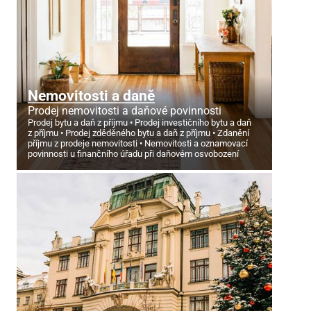
Nemovitosti a daně
Prodej nemovitosti a daňové povinnosti
Prodej bytu a daň z příjmu
Prodej investičního bytu a daň
z příjmu
Prodej zděděného bytu a daň z příjmu
Zdanění
příjmu z prodeje nemovitosti
Nemovitosti a oznamovací
povinnosti u finančního úřadu při daňovém osvobození