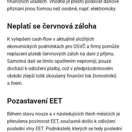
finančních úřadech. Vhodné je přesto podávat daňové
přiznání jinou formou než osobně, např. elektronicky.
Neplatí se červnová záloha
K vylepšení cash-flow v aktuálně složitých
ekonomických podmínkách pro OSVČ a firmy pomůže
neplacení plateb červnových záloh na dani z příjmu.
Samotná daň se tímto opatřením nepromíjí, pouze
dochází k odložení platby, což v předprázdninovém
období zlepší tolik zkoušený finanční tok živnostníků
a firem.
Pozastavení EET
Během stavu nouze a v následujících třech měsících je
přerušena povinnost EET, současně došlo k odložení
poslední vlny EET. Podnikatelé, kterých se tedy poslední