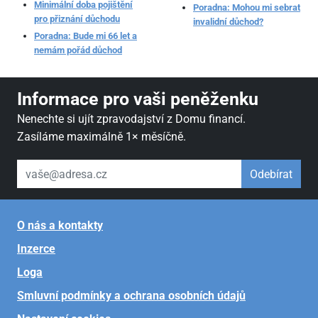
Minimální doba pojištění
Poradna: Mohou mi sebrat
pro přiznání důchodu
invalidní důchod?
Poradna: Bude mi 66 let a
nemám pořád důchod
Informace pro vaši peněženku
Nenechte si ujít zpravodajství z Domu financí.
Zasíláme maximálně 1× měsíčně.
váš email
Odebírat
O nás a kontakty
Inzerce
Loga
Smluvní podmínky a ochrana osobních údajů