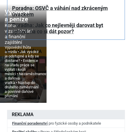
Poradna: OSVČ a váhání nad zkráceným
Výpověď
úvazkem
a peníze
Poradna: Jak co nejlevněji darovat byt
Konec
v zaměstnání
synovi, na co si dát pozor?
a finanční
zajištění
Výpovědní lhůta
AKTUÁLNÍ TÉMA
a mzda
Jak vysoké
je odstupné a kdy se
dostane?
Evidence
na úřadu práce se
vyplatí i kvůli
měsíci
Nezaměstnanost
a daňová
vratka
Nástup do
druhého zaměstnání
a povinné daňové
přiznání
REKLAMA
Finanční poradenství
pro fyzické osoby a podnikatele
Realitní služby
v Praze a Středočeském kraji