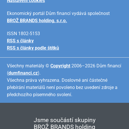
Nastavení cookies
Ekonomický portál Dům financí vydává společnost
BROŽ BRANDS holding, s.r.o.
ISSN 1802-5153
RSS s články
RSS s články podle štítků
Všechny materiály ©
Copyright
2006–2026 Dům financí
(
dumfinanci.cz
).
Všechna práva vyhrazena. Doslovné ani částečné
přebírání materiálů není povoleno bez uvedení zdroje a
předchozího písemného svolení.
Jsme součástí skupiny
BROŽ BRANDS holding