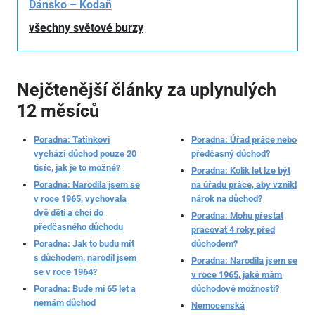
Dánsko – Kodaň
všechny světové burzy
Nejčtenější články za uplynulých
12 měsíců
Poradna: Tatínkovi
Poradna: Úřad práce nebo
vychází důchod pouze 20
předčasný důchod?
tisíc, jak je to možné?
Poradna: Kolik let lze být
Poradna: Narodila jsem se
na úřadu práce, aby vznikl
v roce 1965, vychovala
nárok na důchod?
dvě děti a chci do
Poradna: Mohu přestat
předčasného důchodu
pracovat 4 roky před
Poradna: Jak to budu mít
důchodem?
s důchodem, narodil jsem
Poradna: Narodila jsem se
se v roce 1964?
v roce 1965, jaké mám
Poradna: Bude mi 65 let a
důchodové možnosti?
nemám důchod
Nemocenská