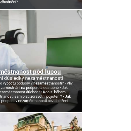
výhodnění?
městnanost pod lupou
ní důsledky nezaměstnanosti
 o výpočtu podpory v nezaměstnanosti?
Vliv
 zaměstnání na podporu a odstupné
Jak
nezaměstnanost důchod?
Kdo si během
anosti sám platí zdravotní pojištění?
Jak
e podpora v nezaměstnanosti bez doložení