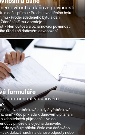
itosti a daně
 nemovitosti a daňové povinnosti
tu a daň z příjmu
Prodej investičního bytu
říjmu
Prodej zděděného bytu a daň
Zdanění příjmu z prodeje
sti
Nemovitosti a oznamovací povinnosti
ního úřadu při daňovém osvobození
vé formuláře
 nezapomenout v daňovém
ní?
yplňuje dvoustránkové a kdy čtyřstránkové
řiznání?
Kdo přikládá k daňovému přiznání
 o zdanitelných příjmech?
Na co
nout v příloze číslo jedna daňového
Kdo vyplňuje přílohu číslo dva daňového
Jak doložit nárok na daňové odpočty nebo