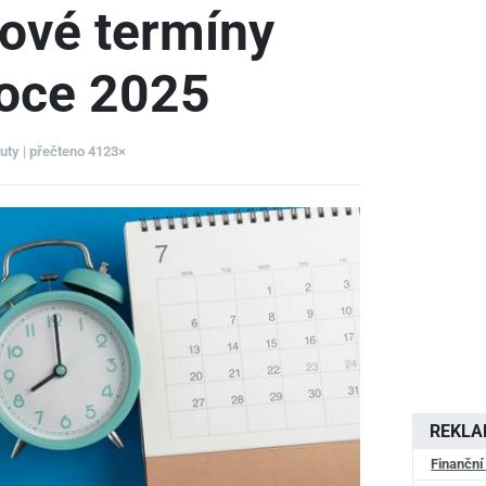
ové termíny
roce 2025
nuty | přečteno 4123×
REKL
Finanční