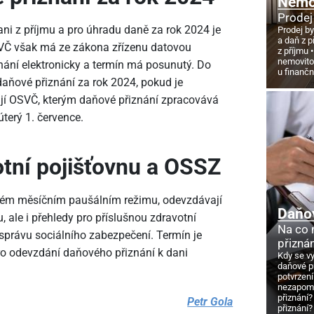
Nemov
Prodej
ani z příjmu a pro úhradu daně za rok 2024 je
Prodej by
a daň z p
VČ však má ze zákona zřízenu datovou
z příjmu
nemovito
ání elektronicky a termín má posunutý. Do
u finanč
aňové přiznání za rok 2024, pokud je
ají OSVČ, kterým daňové přiznání zpracovává
terý 1. července.
otní pojišťovnu a OSSZ
ném měsíčním paušálním režimu, odevzdávají
Daňo
 ale i přehledy pro příslušnou zdravotní
Na co
správu sociálního zabezpečení. Termín je
přizná
ro odevzdání daňového přiznání k dani
Kdy se v
daňové p
potvrzení
nezapome
přiznání?
Petr Gola
přiznání?