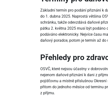
Základní termín pro podání přiznání k d
do 1. dubna 2025. Naprostá většina OS
schránku, takže odevzdává daňové přizn
pátku 2. května 2025 musí být podáno d
podáváno elektronicky. Nejvíce času m
daňový poradce, potom je termín až do ú
Přehledy pro zdrav
OSVČ, které nejsou účastny v dobrovol
nejenom daňové přiznání k dani z příjmu,
pojišťovnu a místně příslušnou Okresní 
přitom do jednoho měsíce od termínu p
z příjmu.