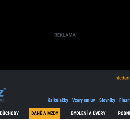
hledaná fráze
Kalkulačky
Vzory smluv
Slovníky
Finan
 DŮCHODY
DANĚ A MZDY
BYDLENÍ A ÚVĚRY
PODN