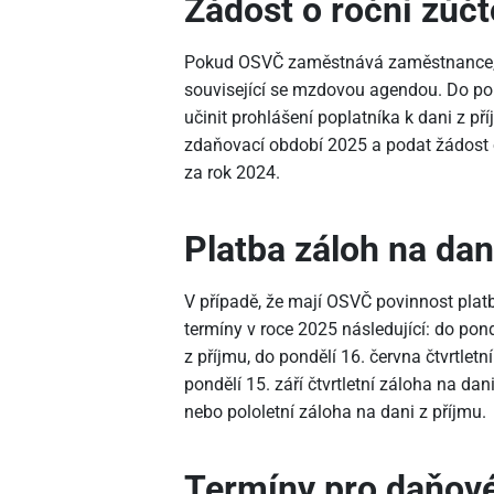
Žádost o roční zúč
Pokud OSVČ zaměstnává zaměstnance, ta
související se mzdovou agendou. Do pon
učinit prohlášení poplatníka k dani z př
zdaňovací období 2025 a podat žádost 
za rok 2024.
Platba záloh na dan
V případě, že mají OSVČ povinnost platb
termíny v roce 2025 následující: do pond
z příjmu, do pondělí 16. června čtvrtletn
pondělí 15. září čtvrtletní záloha na dan
nebo pololetní záloha na dani z příjmu.
Termíny pro daňové