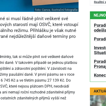
Realitní 
foto:
Canva, ilustrační fotografie
NEJNO
é si musí řádně plnit veškeré své
vých starostí mají OSVČ, které vstoupí
Porad
lního režimu. Přihlášku je však nutné
odešl
ané nejdůležitější daňové termíny pro
Porad
Invest
Situa
mínky, tak si může plnit své veškeré daňové
Poradn
lní daně. V takovém případě se jednou platbou
Prona
ištění a zdravotní pojištění. V závislosti na
režimy paušální daně. V první pásmu se v roce
Konec
16
745 Kč a ve třetím pásmu 27
139 Kč. Do
SVČ, které nejsou plátcem DPH, neodvádí
AKTUÁ
 ani nemají roční rozhodné zdanitelné příjmy
ostatních zdanitelných příjmů vyšší než