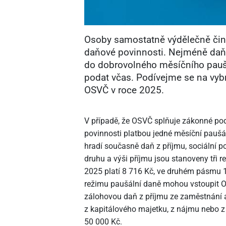
Osoby samostatně výdělečně činn
daňové povinnosti. Nejméně daňo
do dobrovolného měsíčního paušá
podat včas. Podívejme se na vybr
OSVČ v roce 2025.
V případě, že OSVČ splňuje zákonné pod
povinnosti platbou jedné měsíční paušá
hradí současně daň z příjmu, sociální poj
druhu a výši příjmu jsou stanoveny tři 
2025 platí 8
716 Kč, ve druhém pásmu 
režimu paušální daně mohou vstoupit O
zálohovou daň z příjmu ze zaměstnání a
z kapitálového majetku, z nájmu nebo z 
50
000 Kč.