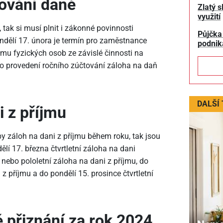
tování daně
Zlatý s
využití
k si musí plnit i zákonné povinnosti
Půjčka
dělí 17. února je termín pro zaměstnance
podnik
íjmu fyzických osob ze závislé činnosti na
o provedení ročního zúčtování záloha na daň
DALŠÍ
i z příjmu
y záloh na dani z příjmu během roku, tak jsou
ělí 17. března čtvrtletní záloha na dani
í nebo pololetní záloha na dani z příjmu, do
i z příjmu a do pondělí 15. prosince čtvrtletní
 přiznání za rok 2024