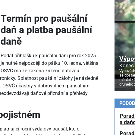
Termín pro paušální
daň a platba paušální
daně
Podat přihlášku k paušální dani pro rok 2025
Výpo
je nutné nejpozději do pátku 10. ledna, většina
Konec 
OSVČ má ze zákona zřízenu datovou
Výpovědn
se dosta
tronicky. Splatnost paušální zálohy je následně
měsíci
druhého 
i. OSVČ účastny v dobrovolném paušálním
 neodevzdávají daňové přiznání a přehledy.
PODOB
 pojistném
Porad
a daň
atňující roční výdajový paušál, které
Porad