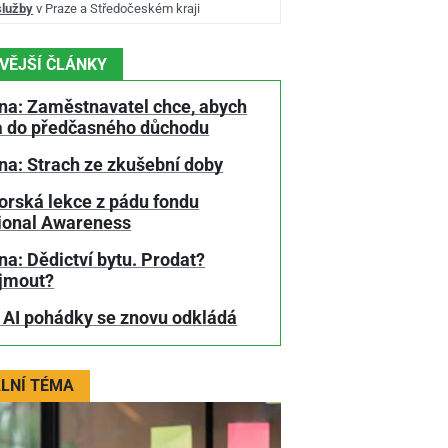
služby
v Praze a Středočeském kraji
VĚJŠÍ ČLÁNKY
na: Zaměstnavatel chce, abych
a do předčasného důchodu
na: Strach ze zkušební doby
orská lekce z pádu fondu
tional Awareness
a: Dědictví bytu. Prodat?
jmout?
 AI pohádky se znovu odkládá
LNÍ TÉMA