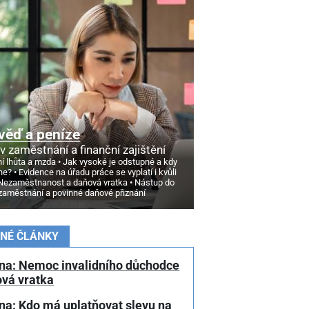
věď a peníze
v zaměstnání a finanční zajištění
í lhůta a mzda
Jak vysoké je odstupné a kdy
ne?
Evidence na úřadu práce se vyplatí i kvůli
Nezaměstnanost a daňová vratka
Nástup do
zaměstnání a povinné daňové přiznání
NÉ ČLÁNKY
na: Nemoc invalidního důchodce
ová vratka
na: Kdo má uplatňovat slevu na