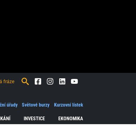
Facebook
Instagram
LinkedIn
Youtube
ční úřady
Světové burzy
Kurzovní lístek
IKÁNÍ
INVESTICE
EKONOMIKA