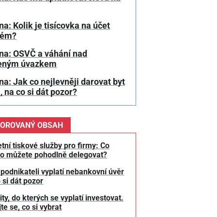
a: Kolik je tisícovka na účet
bém?
na: OSVČ a váhání nad
eným úvazkem
a: Jak co nejlevněji darovat byt
, na co si dát pozor?
OROVANÝ OBSAH
tní tiskové služby pro firmy: Co
o můžete pohodlně delegovat?
 podnikateli vyplatí nebankovní úvěr
 si dát pozor
y, do kterých se vyplatí investovat.
te se, co si vybrat