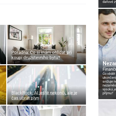
daňové z
Poradna: Co si mám ohlídat při
koupi družstevního bytu?
Neza
Finanč
Co vědět
ukončení
snižuje 
nezaměstn
vysoká j
BlackRock: AI ještě nekončí, ale je
příjmu?
čas ubrat plyn