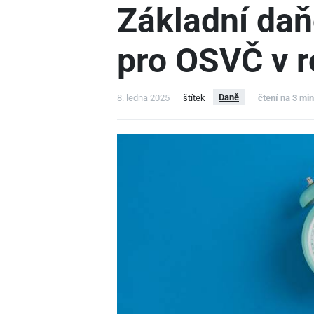
Základní daň
pro OSVČ v 
Daně
8. ledna 2025
štítek
čtení na 3 mi