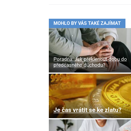
MOHLO BY VÁS TAKÉ ZAJÍMAT
Poradna: Jak překlenout dobu do
předčasného důchodu?
Je čas vrátit se ke zlatu?