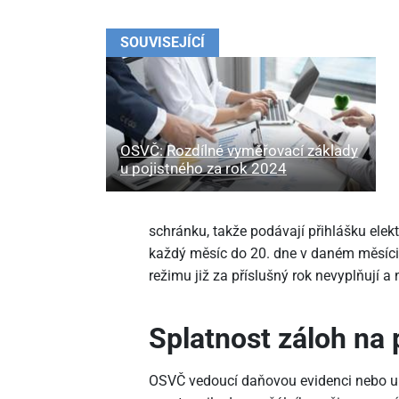
SOUVISEJÍCÍ
OSVČ: Rozdílné vyměřovací základy
u pojistného za rok 2024
schránku, takže podávají přihlášku elek
každý měsíc do 20. dne v daném měsíc
režimu již za příslušný rok nevyplňují a
Splatnost záloh na
OSVČ vedoucí daňovou evidenci nebo upl