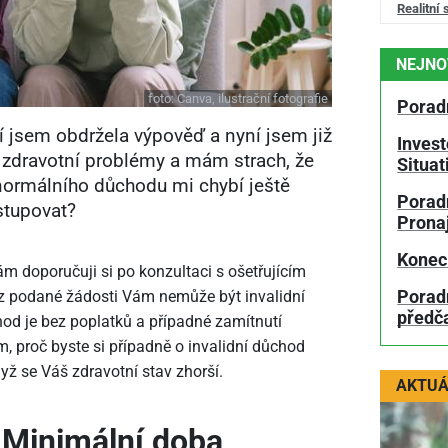
Realitní 
NEJNO
foto:
Canva, ilustrační fotografie
Porad
jsem obdržela výpověď a nyní jsem již
Invest
 zdravotní problémy a mám strach, že
Situa
normálního důchodu mi chybí ještě
Poradn
stupovat?
Prona
Konec
ám doporučuji si po konzultaci s ošetřujícím
Porad
ez podané žádosti Vám nemůže být invalidní
předč
hod je bez poplatků a případné zamítnutí
, proč byste si případně o invalidní důchod
ž se Váš zdravotní stav zhorší.
AKTUÁ
Minimální doba