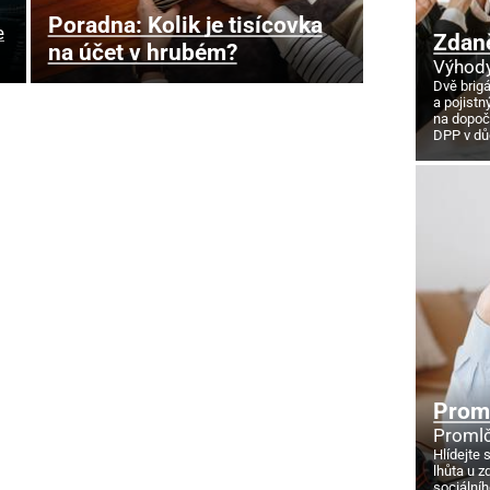
Poradna: Kolik je tisícovka
e
Zdan
na účet v hrubém?
Výhody
Dvě brig
a pojistn
na dopoč
DPP v d
Proml
Promlč
Hlídejte 
lhůta u z
sociálníh