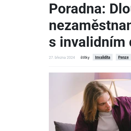
Poradna: Dl
nezaměstnan
s invalidní
Invalidita
Penze
27. března 2024
štítky