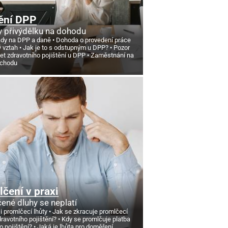
ění DPP
 přivýdělku na dohodu
ády na DPP a daně
Dohoda o provedení práce
ý vztah
Jak je to s odstupným u DPP?
Pozor
et zdravotního pojištění u DPP
Zaměstnání na
ůchodu
čení v praxi
ené dluhy se neplatí
si promlčecí lhůty
Jak se zkracuje promlčecí
dravotního pojištění?
Kdy se promlčuje platba
o pojištění?
Jaká je lhůta pro doměření