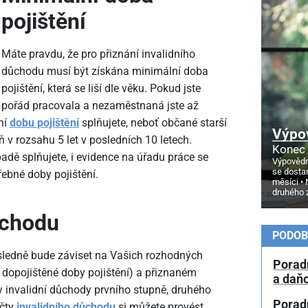
pojištění
Máte pravdu, že pro přiznání invalidního
důchodu musí být získána minimální doba
pojištění, která se liší dle věku. Pokud jste
pořád pracovala a nezaměstnaná jste až
ní
dobu pojištění
splňujete, neboť občané starší
Výpo
ň v rozsahu 5 let v posledních 10 letech.
Konec 
adě splňujete, i evidence na úřadu práce se
Výpovědn
se dosta
ebné doby pojištění.
měsíci
druhého 
ůchodu
PODOB
sledně bude záviset na Vašich rozhodných
Porad
ě dopojištěné doby pojištění) a přiznaném
a daň
ny invalidní důchody prvního stupně, druhého
Porad
očty
invalidního důchodu
si můžete provést