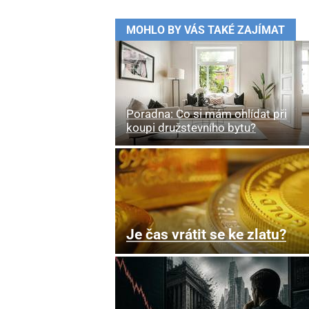
MOHLO BY VÁS TAKÉ ZAJÍMAT
Poradna: Co si mám ohlídat při
koupi družstevního bytu?
Je čas vrátit se ke zlatu?