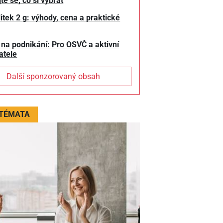
te se, co si vybrat
litek 2 g: výhody, cena a praktické
 na podnikání: Pro OSVČ a aktivní
atele
Další sponzorovaný obsah
 TÉMATA