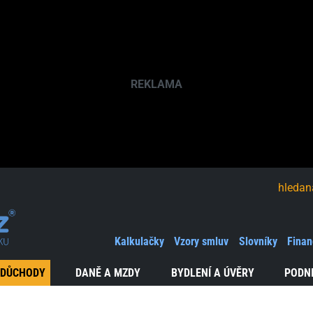
hledaná fráze
Kalkulačky
Vzory smluv
Slovníky
Finan
 DŮCHODY
DANĚ A MZDY
BYDLENÍ A ÚVĚRY
PODN