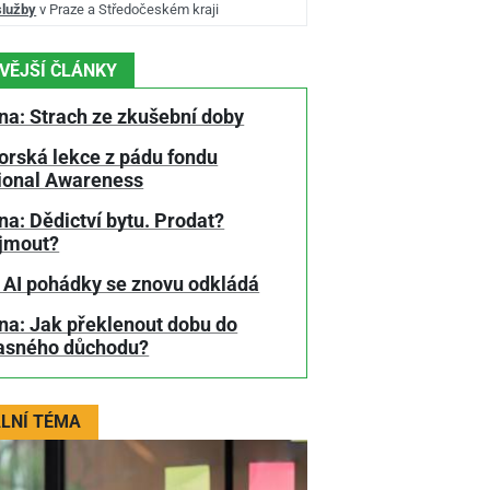
služby
v Praze a Středočeském kraji
VĚJŠÍ ČLÁNKY
na: Strach ze zkušební doby
orská lekce z pádu fondu
tional Awareness
a: Dědictví bytu. Prodat?
jmout?
 AI pohádky se znovu odkládá
na: Jak překlenout dobu do
asného důchodu?
LNÍ TÉMA