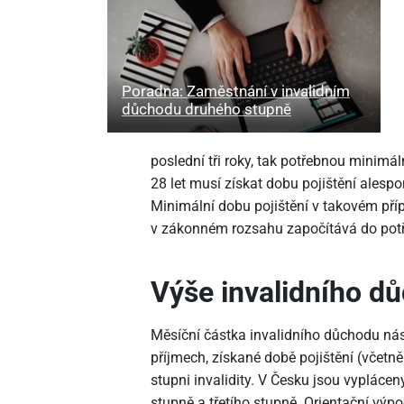
Poradna: Zaměstnání v invalidním
důchodu druhého stupně
poslední tři roky, tak potřebnou minimál
28 let musí získat dobu pojištění alespo
Minimální dobu pojištění v takovém příp
v zákonném rozsahu započítává do potř
Výše invalidního d
Měsíční částka invalidního důchodu ná
příjmech, získané době pojištění (včetn
stupni invalidity. V Česku jsou vypláce
stupně a třetího stupně. Orientační výp