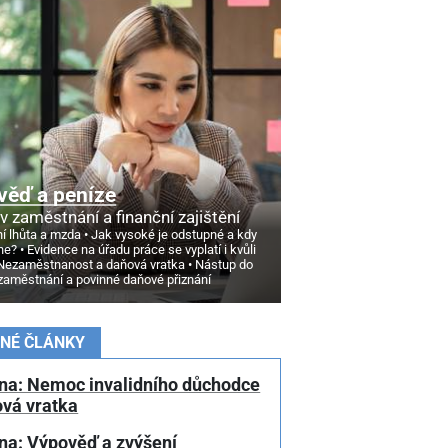
věď a peníze
v zaměstnání a finanční zajištění
í lhůta a mzda
Jak vysoké je odstupné a kdy
ne?
Evidence na úřadu práce se vyplatí i kvůli
Nezaměstnanost a daňová vratka
Nástup do
zaměstnání a povinné daňové přiznání
NÉ ČLÁNKY
na: Nemoc invalidního důchodce
ová vratka
na: Výpověď a zvýšení