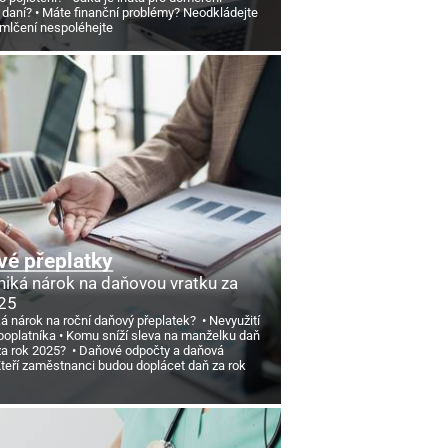
 daní?
Máte finanční problémy? Neodkládejte
omlčení nespoléhejte
é přeplatky
niká nárok na daňovou vratku za
25
ká nárok na roční daňový přeplatek?
Nevyužití
poplatníka
Komu sníží sleva na manželku daň
 za rok 2025?
Daňové odpočty a daňová
teří zaměstnanci budou doplácet daň za rok