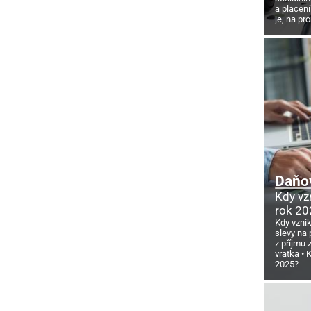
a placení
je, na pr
Daňov
Kdy vz
rok 20
Kdy vzni
slevy na 
z příjmu
vratka
K
2025?