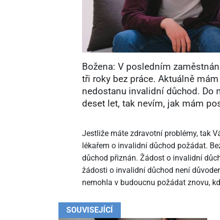
Božena: V posledním zaměstnání 
tři roky bez práce. Aktuálně mám
nedostanu invalidní důchod. Do 
deset let, tak nevím, jak mám po
Jestliže máte zdravotní problémy, tak V
lékařem o invalidní důchod požádat. B
důchod přiznán. Žádost o invalidní důc
žádosti o invalidní důchod není důvodem
nemohla v budoucnu požádat znovu, kdy
SOUVISEJÍCÍ