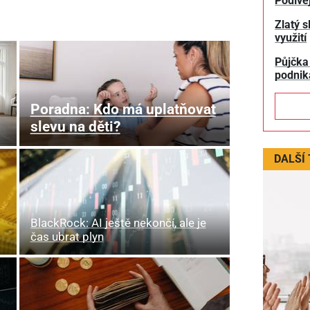
Podívej
Zlatý s
využití
Půjčka
podnik
Poradna: Kdo má uplatňovat
slevu na děti?
DALŠÍ
BlackRock: AI ještě nekončí, ale je
čas ubrat plyn