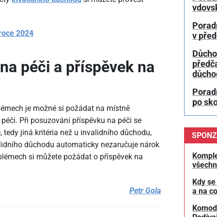
vdovs
Porad
 roce 2024
v pře
Důcho
na péči a příspěvek na
předč
důcho
Porad
po sk
blémech je možné si požádat na místně
 péči. Při posuzování příspěvku na péči se
tedy jiná kritéria než u invalidního důchodu,
SPONZ
alidního důchodu automaticky nezaručuje nárok
Komple
oblémech si můžete požádat o příspěvek na
všechn
Kdy se
Petr Gola
a na co
Komodit