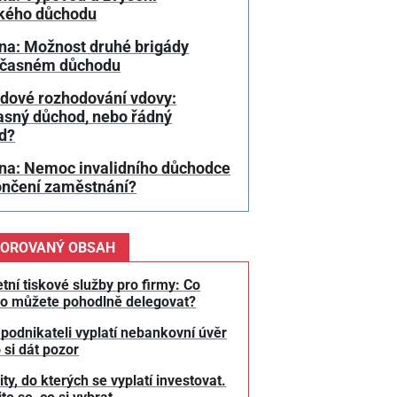
kého důchodu
na: Možnost druhé brigády
dčasném důchodu
dové rozhodování vdovy:
asný důchod, nebo řádný
d?
na: Nemoc invalidního důchodce
ončení zaměstnání?
OROVANÝ OBSAH
tní tiskové služby pro firmy: Co
o můžete pohodlně delegovat?
 podnikateli vyplatí nebankovní úvěr
 si dát pozor
y, do kterých se vyplatí investovat.