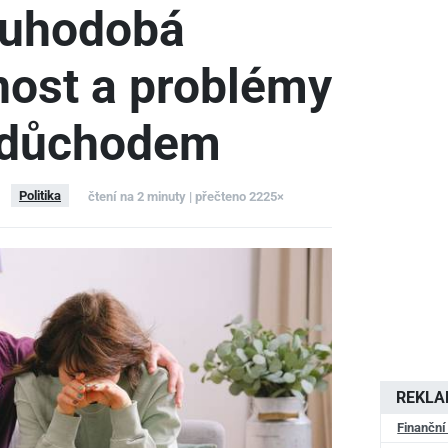
ouhodobá
ost a problémy
m důchodem
Politika
čtení na 2 minuty | přečteno 2225×
REKL
Finanční