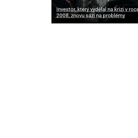
Investor, který vydělal na krizi v roc
2008, znovu sází na problémy