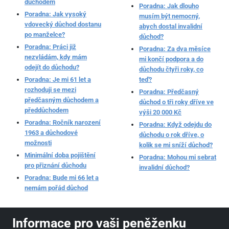
důchodem
Poradna: Jak dlouho
Poradna: Jak vysoký
musím být nemocný,
vdovecký důchod dostanu
abych dostal invalidní
po manželce?
důchod?
Poradna: Práci již
Poradna: Za dva měsíce
nezvládám, kdy mám
mi končí podpora a do
odejít do důchodu?
důchodu čtyři roky, co
Poradna: Je mi 61 let a
teď?
rozhoduji se mezi
Poradna: Předčasný
předčasným důchodem a
důchod o tři roky dříve ve
předdůchodem
výši 20 000 Kč
Poradna: Ročník narození
Poradna: Když odejdu do
1963 a důchodové
důchodu o rok dříve, o
možnosti
kolik se mi sníží důchod?
Minimální doba pojištění
Poradna: Mohou mi sebrat
pro přiznání důchodu
invalidní důchod?
Poradna: Bude mi 66 let a
nemám pořád důchod
Informace pro vaši peněženku