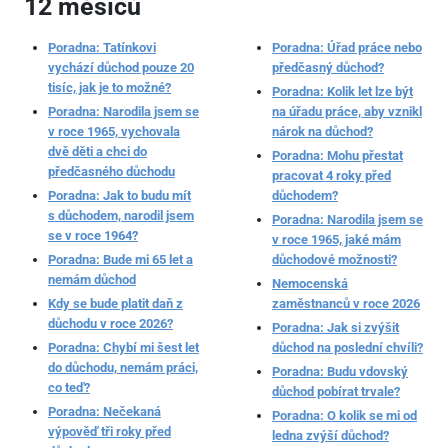
12 měsíců
Poradna: Tatínkovi
Poradna: Úřad práce nebo
vychází důchod pouze 20
předčasný důchod?
tisíc, jak je to možné?
Poradna: Kolik let lze být
Poradna: Narodila jsem se
na úřadu práce, aby vznikl
v roce 1965, vychovala
nárok na důchod?
dvě děti a chci do
Poradna: Mohu přestat
předčasného důchodu
pracovat 4 roky před
Poradna: Jak to budu mít
důchodem?
s důchodem, narodil jsem
Poradna: Narodila jsem se
se v roce 1964?
v roce 1965, jaké mám
Poradna: Bude mi 65 let a
důchodové možnosti?
nemám důchod
Nemocenská
Kdy se bude platit daň z
zaměstnanců v roce 2026
důchodu v roce 2026?
Poradna: Jak si zvýšit
Poradna: Chybí mi šest let
důchod na poslední chvíli?
do důchodu, nemám práci,
Poradna: Budu vdovský
co teď?
důchod pobírat trvale?
Poradna: Nečekaná
Poradna: O kolik se mi od
výpověď tři roky před
ledna zvýší důchod?