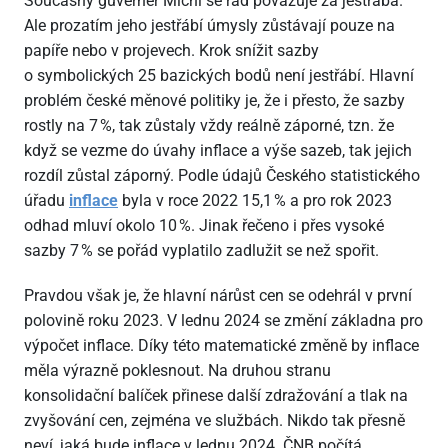
Současný guvernér Michl se rád považuje za jestřába.
Ale prozatím jeho jestřábí úmysly zůstávají pouze na
papíře nebo v projevech. Krok snížit sazby
o symbolických 25 bazických bodů není jestřábí. Hlavní
problém české měnové politiky je, že i přesto, že sazby
rostly na 7 %, tak zůstaly vždy reálně záporné, tzn. že
když se vezme do úvahy inflace a výše sazeb, tak jejich
rozdíl zůstal záporný. Podle údajů Českého statistického
úřadu
inflace
byla v roce 2022
15,1 % a pro rok 2023
odhad mluví okolo 10 %. Jinak řečeno i přes vysoké
sazby 7 % se pořád vyplatilo zadlužit se než spořit.
Pravdou však je, že hlavní nárůst cen se odehrál v první
polovině roku 2023. V lednu 2024 se změní základna pro
výpočet inflace. Díky této matematické změně by inflace
měla výrazně poklesnout. Na druhou stranu
konsolidační balíček přinese další zdražování a tlak na
zvyšování cen, zejména ve službách. Nikdo tak přesně
neví, jaká bude inflace v lednu 2024. ČNB počítá