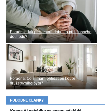
Poradna: Jak překlenout dobu do předčasného
důchodu?
Poradna: Co si mám ohlídat při koupi
družstevního bytu?
PODOBNÉ ČLÁNKY
Konec AI pohádky se znovu odkládá