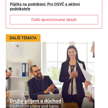
Půjčka na podnikání: Pro OSVČ a aktivní
podnikatele
Další sponzorovaný obsah
DALŠÍ TÉMATA
Druhý příjem a důchod
Důchodové příjmy pod lupou