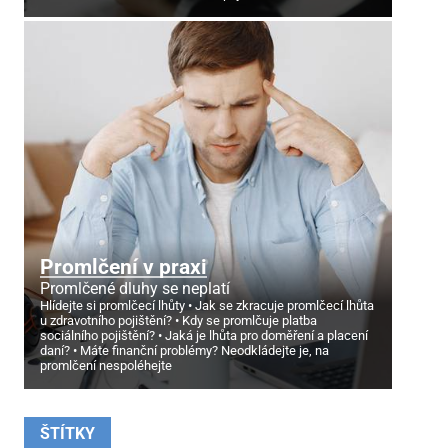
Promlčení v praxi
Promlčené dluhy se neplatí
Hlídejte si promlčecí lhůty
Jak se zkracuje promlčecí lhůta
u zdravotního pojištění?
Kdy se promlčuje platba
sociálního pojištění?
Jaká je lhůta pro doměření a placení
daní?
Máte finanční problémy? Neodkládejte je, na
promlčení nespoléhejte
ŠTÍTKY