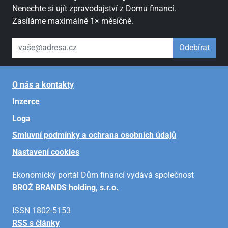
Nenechte si ujít zpravodajství z Domu financí.
Zasíláme maximálně 1× měsíčně.
váš email
Odebírat
O nás a kontakty
Inzerce
Loga
Smluvní podmínky a ochrana osobních údajů
Nastavení cookies
Ekonomický portál Dům financí vydává společnost
BROŽ BRANDS holding, s.r.o.
ISSN 1802-5153
RSS s články