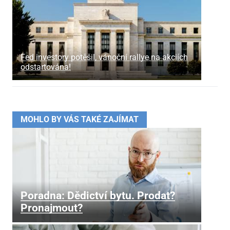
Fed investory potěšil, vánoční rallye na akciích
odstartována!
MOHLO BY VÁS TAKÉ ZAJÍMAT
Poradna: Dědictví bytu. Prodat?
Pronajmout?