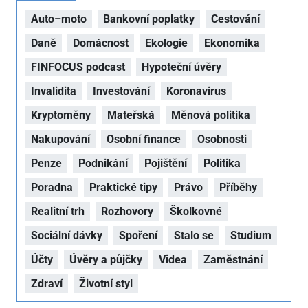
Auto–moto
Bankovní poplatky
Cestování
Daně
Domácnost
Ekologie
Ekonomika
FINFOCUS podcast
Hypoteční úvěry
Invalidita
Investování
Koronavirus
Kryptoměny
Mateřská
Měnová politika
Nakupování
Osobní finance
Osobnosti
Penze
Podnikání
Pojištění
Politika
Poradna
Praktické tipy
Právo
Příběhy
Realitní trh
Rozhovory
Školkovné
Sociální dávky
Spoření
Stalo se
Studium
Účty
Úvěry a půjčky
Videa
Zaměstnání
Zdraví
Životní styl