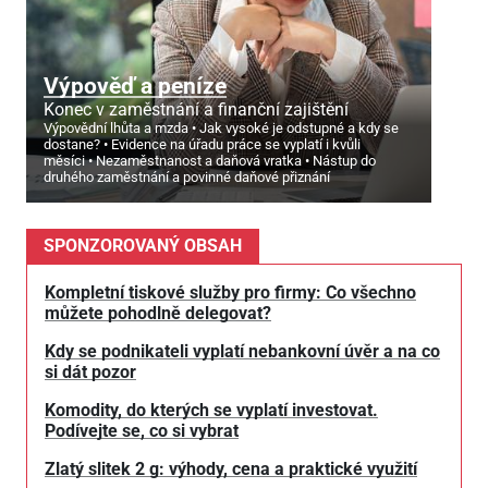
Výpověď a peníze
Konec v zaměstnání a finanční zajištění
Výpovědní lhůta a mzda
Jak vysoké je odstupné a kdy se
dostane?
Evidence na úřadu práce se vyplatí i kvůli
měsíci
Nezaměstnanost a daňová vratka
Nástup do
druhého zaměstnání a povinné daňové přiznání
SPONZOROVANÝ OBSAH
Kompletní tiskové služby pro firmy: Co všechno
můžete pohodlně delegovat?
Kdy se podnikateli vyplatí nebankovní úvěr a na co
si dát pozor
Komodity, do kterých se vyplatí investovat.
Podívejte se, co si vybrat
Zlatý slitek 2 g: výhody, cena a praktické využití