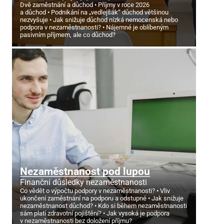
Dvě zaměstnání a důchod
Příjmy v roce 2026
a důchod
Podnikání na „vedlejšák“ důchod většinou
nezvyšuje
Jak snižuje důchod nízká nemocenská nebo
podpora v nezaměstnanosti?
Nájemné je oblíbeným
pasivním příjmem, ale co důchod?
Nezaměstnanost pod lupou
Finanční důsledky nezaměstnanosti
Co vědět o výpočtu podpory v nezaměstnanosti?
Vliv
ukončení zaměstnání na podporu a odstupné
Jak snižuje
nezaměstnanost důchod?
Kdo si během nezaměstnanosti
sám platí zdravotní pojištění?
Jak vysoká je podpora
v nezaměstnanosti bez doložení příjmu?