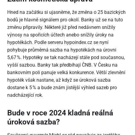
Hned na začátku si ujasněme, že změna o 25 bazických
bodů je hlavně signálem pro okolí. Banky už se na tuto
změnu připravily. Některé již před nedávnem snížily
výnosy na spořicích účtech anebo snížily úroky na
hypotékách. Podle serveru hypoindex.cz se nyní
pohybuje průměrná sazba na hypotékách na úrovni
5,67 %. Hypotéky se tak nacházejí stále pod současnou,
vyšší sazbou. Banky tak předbíhají ČNB. V Česku na
bankovním poli panuje velká konkurence. Větší zlevnění
hypoték však nastane, až když se úroková sazba
dostane k 5 % a bude znám jistější výhled sazeb pro
nadcházející rok.
Bude v roce 2024 kladná reálná
úroková sazba?