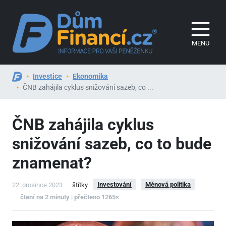
MENU
Investice
Ekonomika
ČNB zahájila cyklus snižování sazeb, co ...
ČNB zahájila cyklus
snižování sazeb, co to bude
znamenat?
Investování
Měnová politika
22. prosince 2023
štítky
čtení na 2 minuty | přečteno 1265×