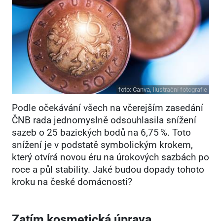
foto:
Canva, ilustrační fotografie
Podle očekávání všech na včerejším zasedání
ČNB rada jednomyslně odsouhlasila snížení
sazeb o 25 bazických bodů na 6,75 %. Toto
snížení je v podstatě symbolickým krokem,
který otvírá novou éru na úrokových sazbách po
roce a půl stability. Jaké budou dopady tohoto
kroku na české domácnosti?
Zatím kosmetická úprava