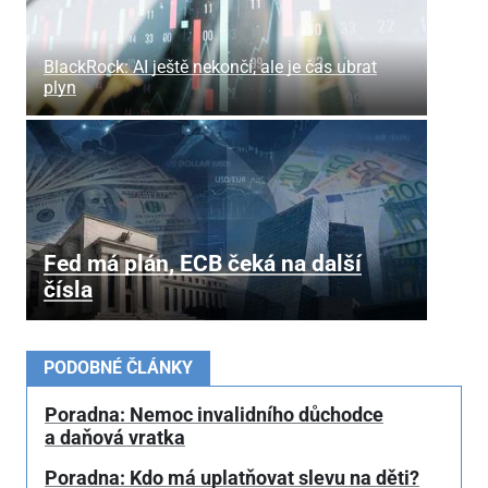
BlackRock: AI ještě nekončí, ale je čas ubrat
plyn
Fed má plán, ECB čeká na další
čísla
PODOBNÉ ČLÁNKY
Poradna: Nemoc invalidního důchodce
a daňová vratka
Poradna: Kdo má uplatňovat slevu na děti?