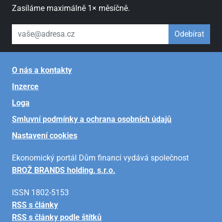
Zasíláme maximálně 1× měsíčně.
váš email
Odebírat
O nás a kontakty
Inzerce
Loga
Smluvní podmínky a ochrana osobních údajů
Nastavení cookies
Ekonomický portál Dům financí vydává společnost
BROŽ BRANDS holding, s.r.o.
ISSN 1802-5153
RSS s články
RSS s články podle štítků