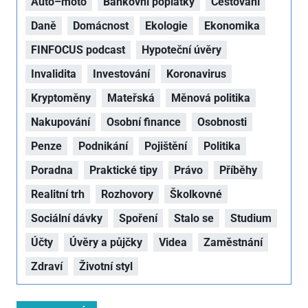
Auto–moto
Bankovní poplatky
Cestování
Daně
Domácnost
Ekologie
Ekonomika
FINFOCUS podcast
Hypoteční úvěry
Invalidita
Investování
Koronavirus
Kryptoměny
Mateřská
Měnová politika
Nakupování
Osobní finance
Osobnosti
Penze
Podnikání
Pojištění
Politika
Poradna
Praktické tipy
Právo
Příběhy
Realitní trh
Rozhovory
Školkovné
Sociální dávky
Spoření
Stalo se
Studium
Účty
Úvěry a půjčky
Videa
Zaměstnání
Zdraví
Životní styl