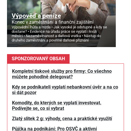
Výpověď a peníze
Konec v zaměstnání a finanční zajištění
Výpovědní lhůta a mzda
Jak vysoké je odstupné a kdy se
dostane?
Evidence na úřadu práce se vyplatí i kvůli
měsíci
Nezaměstnanost a daňová vratka
Nástup do
druhého zaměstnání a povinné daňové přiznání
SPONZOROVANÝ OBSAH
Kompletní tiskové služby pro firmy: Co všechno
můžete pohodlně delegovat?
Kdy se podnikateli vyplatí nebankovní úvěr a na co
si dát pozor
Komodity, do kterých se vyplatí investovat.
Podívejte se, co si vybrat
Zlatý slitek 2 g: výhody, cena a praktické využití
Půjčka na podnikání: Pro OSVČ a aktivní