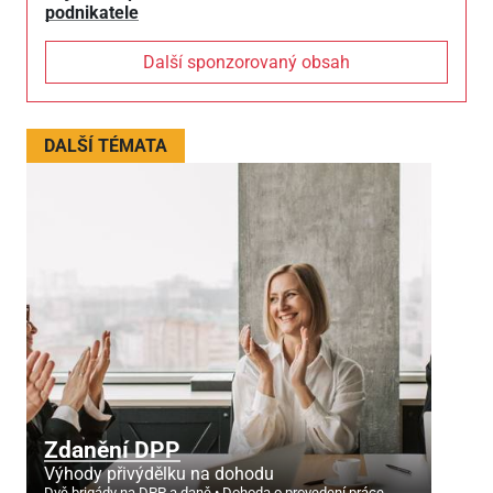
podnikatele
Další sponzorovaný obsah
DALŠÍ TÉMATA
Zdanění DPP
Výhody přivýdělku na dohodu
Dvě brigády na DPP a daně
Dohoda o provedení práce