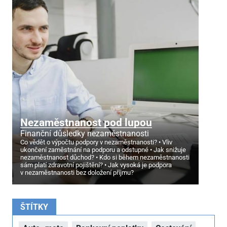
Nezaměstnanost pod lupou
Finanční důsledky nezaměstnanosti
Co vědět o výpočtu podpory v nezaměstnanosti?
Vliv
ukončení zaměstnání na podporu a odstupné
Jak snižuje
nezaměstnanost důchod?
Kdo si během nezaměstnanosti
sám platí zdravotní pojištění?
Jak vysoká je podpora
v nezaměstnanosti bez doložení příjmu?
ŠTÍTKY