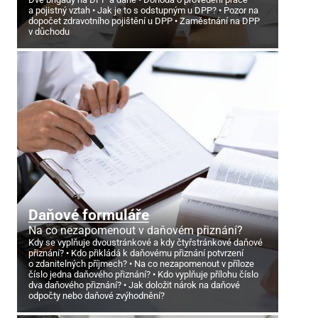
a pojistný vztah
Jak je to s odstupným u DPP?
Pozor na
dopočet zdravotního pojištění u DPP
Zaměstnání na DPP
v důchodu
Daňové formuláře
Na co nezapomenout v daňovém přiznání?
Kdy se vyplňuje dvoustránkové a kdy čtyřstránkové daňové
přiznání?
Kdo přikládá k daňovému přiznání potvrzení
o zdanitelných příjmech?
Na co nezapomenout v příloze
číslo jedna daňového přiznání?
Kdo vyplňuje přílohu číslo
dva daňového přiznání?
Jak doložit nárok na daňové
odpočty nebo daňové zvýhodnění?