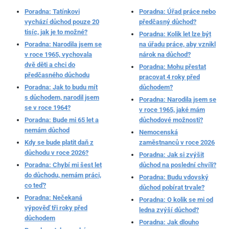
Poradna: Tatínkovi
Poradna: Úřad práce nebo
vychází důchod pouze 20
předčasný důchod?
tisíc, jak je to možné?
Poradna: Kolik let lze být
Poradna: Narodila jsem se
na úřadu práce, aby vznikl
v roce 1965, vychovala
nárok na důchod?
dvě děti a chci do
Poradna: Mohu přestat
předčasného důchodu
pracovat 4 roky před
Poradna: Jak to budu mít
důchodem?
s důchodem, narodil jsem
Poradna: Narodila jsem se
se v roce 1964?
v roce 1965, jaké mám
Poradna: Bude mi 65 let a
důchodové možnosti?
nemám důchod
Nemocenská
Kdy se bude platit daň z
zaměstnanců v roce 2026
důchodu v roce 2026?
Poradna: Jak si zvýšit
Poradna: Chybí mi šest let
důchod na poslední chvíli?
do důchodu, nemám práci,
Poradna: Budu vdovský
co teď?
důchod pobírat trvale?
Poradna: Nečekaná
Poradna: O kolik se mi od
výpověď tři roky před
ledna zvýší důchod?
důchodem
Poradna: Jak dlouho