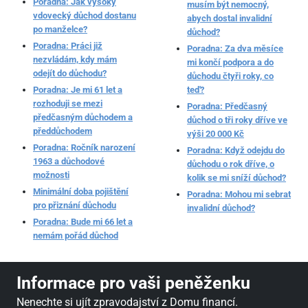
Poradna: Jak vysoký
musím být nemocný,
vdovecký důchod dostanu
abych dostal invalidní
po manželce?
důchod?
Poradna: Práci již
Poradna: Za dva měsíce
nezvládám, kdy mám
mi končí podpora a do
odejít do důchodu?
důchodu čtyři roky, co
Poradna: Je mi 61 let a
teď?
rozhoduji se mezi
Poradna: Předčasný
předčasným důchodem a
důchod o tři roky dříve ve
předdůchodem
výši 20 000 Kč
Poradna: Ročník narození
Poradna: Když odejdu do
1963 a důchodové
důchodu o rok dříve, o
možnosti
kolik se mi sníží důchod?
Minimální doba pojištění
Poradna: Mohou mi sebrat
pro přiznání důchodu
invalidní důchod?
Poradna: Bude mi 66 let a
nemám pořád důchod
Informace pro vaši peněženku
Nenechte si ujít zpravodajství z Domu financí.