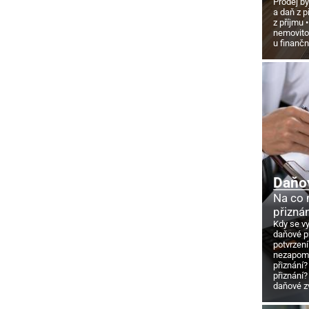
Prodej by
a daň z p
z příjmu
nemovito
u finanč
Daňo
Na co
přizná
Kdy se v
daňové p
potvrzení
nezapome
přiznání?
přiznání?
daňové z