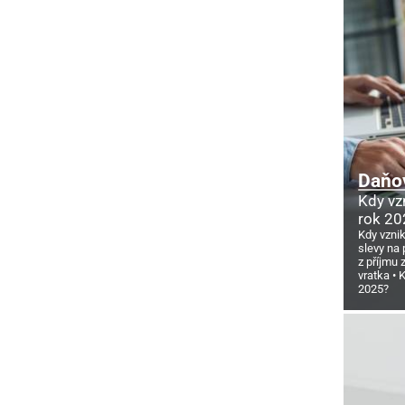
Daňov
Kdy vz
rok 20
Kdy vzni
slevy na 
z příjmu
vratka
K
2025?