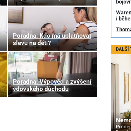
bojovn
Warenu
i běh
Thoma
Poradna: Kdo má uplatňovat
slevu na děti?
DALŠÍ
Poradna: Výpověď a zvýšení
vdovského důchodu
Nemov
Prodej