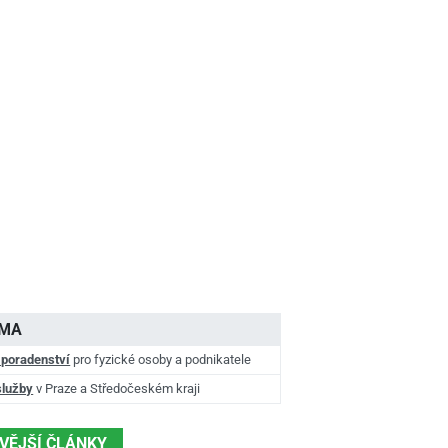
AMA
 poradenství
pro fyzické osoby a podnikatele
služby
v Praze a Středočeském kraji
VĚJŠÍ ČLÁNKY