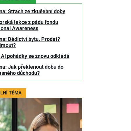
na: Strach ze zkušební doby
orská lekce z pádu fondu
tional Awareness
a: Dědictví bytu. Prodat?
jmout?
 AI pohádky se znovu odkládá
na: Jak překlenout dobu do
asného důchodu?
LNÍ TÉMA