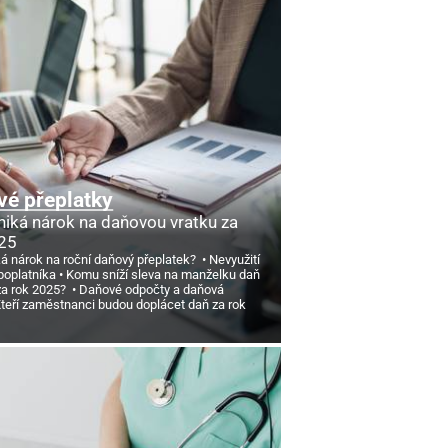
é přeplatky
niká nárok na daňovou vratku za
25
ká nárok na roční daňový přeplatek?
Nevyužití
poplatníka
Komu sníží sleva na manželku daň
 za rok 2025?
Daňové odpočty a daňová
teří zaměstnanci budou doplácet daň za rok