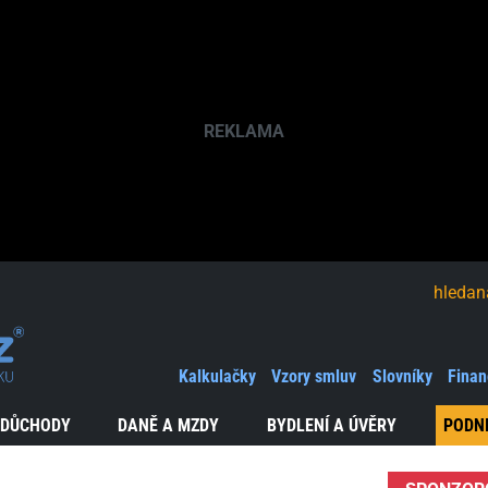
hledaná fráze
Kalkulačky
Vzory smluv
Slovníky
Finan
 DŮCHODY
DANĚ A MZDY
BYDLENÍ A ÚVĚRY
PODN