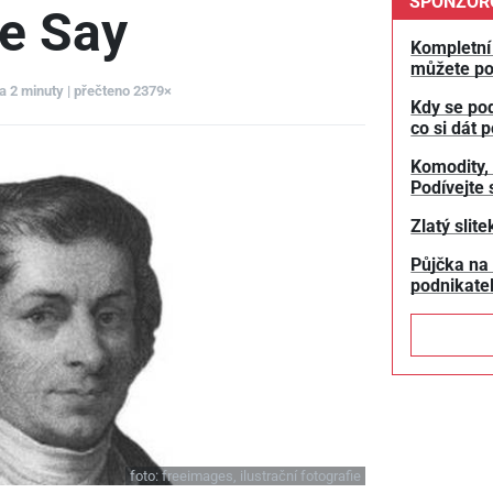
SPONZOR
e Say
Kompletní 
můžete po
na 2 minuty | přečteno 2379×
Kdy se pod
co si dát 
Komodity, 
Podívejte 
Zlatý slit
Půjčka na 
podnikate
foto:
freeimages, ilustrační fotografie