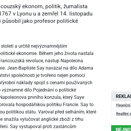
couzský ekonom, politik, žurnalista
 1767 v Lyonu u a zemřel 14. listopadu
i působil jako profesor politické
století a určitě nejvýznamnějším
olitické ekonomie. Během jeho života nastala
d Francouzská revoluce, nástup Napoleona
hie. Jean-Baptiste Say navázal na dílo Adama
atství společnosti je tvořeno nejen pomocí
 Výrobní náklady spojil s cenami používaných
o významné dílo Pojednání o politické
REKL
 Napoleonova prvního konzula, který Saye
orovala hospodářskou politiku Francie. Say to
Finanční
u politikou státu. Varoval před selháním, které
Realitní 
e snažila vylučovat anglické zboží z trhu
tření. Say vystupoval proti zastáncům
NEJNO