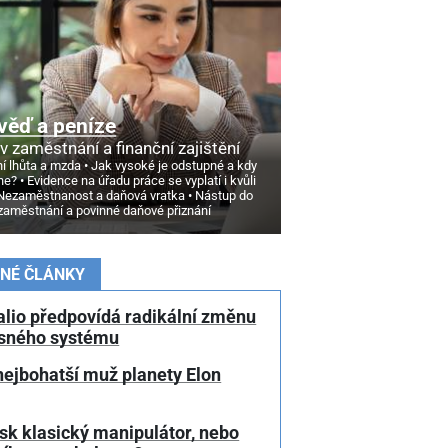
věď a peníze
v zaměstnání a finanční zajištění
í lhůta a mzda
Jak vysoké je odstupné a kdy
ne?
Evidence na úřadu práce se vyplatí i kvůli
Nezaměstnanost a daňová vratka
Nástup do
zaměstnání a povinné daňové přiznání
NÉ ČLÁNKY
alio předpovídá radikální změnu
sného systému
nejbohatší muž planety Elon
sk klasický manipulátor, nebo