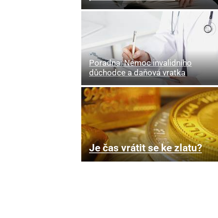
Poradna: Nemoc invalidního
důchodce a daňová vratka
Je čas vrátit se ke zlatu?