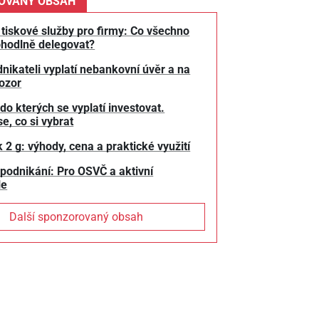
OVANÝ OBSAH
tiskové služby pro firmy: Co všechno
hodlně delegovat?
nikateli vyplatí nebankovní úvěr a na
pozor
do kterých se vyplatí investovat.
se, co si vybrat
ek 2 g: výhody, cena a praktické využití
podnikání: Pro OSVČ a aktivní
le
Další sponzorovaný obsah