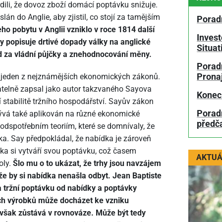
dili, že dovoz zboží domácí poptávku snižuje.
án do Anglie, aby zjistil, co stojí za tamějším
Porad
ho pobytu v Anglii vzniklo v roce 1814 další
Invest
ay popisuje drtivé dopady války na anglické
Situa
nd za vládní půjčky a znehodnocování mě­ny.
Poradn
Prona
 jeden z nejznámějších ekonomických zákonů.
atelně zapsal jako autor takzvaného Sayova
Konec
ní stabilitě tržního hospodářství. Sayův zákon
Porad
bývá také aplikován na různé ekonomické
předč
odspotřebním teoriím, které se domnívaly, že
ka. Say předpokládal, že nabídka je zároveň
dka si vytváří svou poptávku, což časem
AKTUÁ
oly.
Šlo mu o to ukázat, že trhy jsou navzájem
 že by si nabídka nenašla odbyt. Jean Baptiste
 a tržní poptávku od nabídky a poptávky
rzích výrobků může docházet ke vzniku
však zůstává v rovnováze. Může být tedy