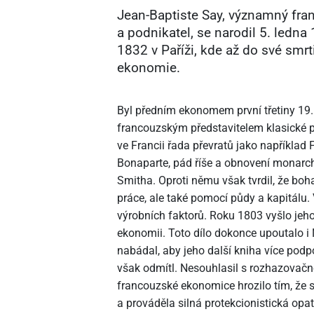
Jean-Baptiste Say, významný fran
a podnikatel, se narodil 5. ledna
1832 v Paříži, kde až do své smrt
ekonomie.
Byl předním ekonomem první třetiny 19. 
francouzským představitelem klasické p
ve Francii řada převratů jako napříkla
Bonaparte, pád říše a obnovení monarc
Smitha. Oproti němu však tvrdil, že boh
práce, ale také pomocí půdy a kapitálu.
výrobních faktorů. Roku 1803 vyšlo jeh
ekonomii. Toto dílo dokonce upoutalo i
nabádal, aby jeho další kniha více podp
však odmítl. Nesouhlasil s rozhazovačno
francouzské ekonomice hrozilo tím, že s
a prováděla silná protekcionistická opa