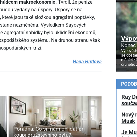
edchůdcem makroekonomie.
Tvrdil, že peníze,
 budou vydány na úspory. Úspory se na
, které jsou také složkou agregátní poptávky,
 zůstane nezměněna. Výsledkem Sayových
ké agregátní nabídky bylo uklidnění ekonomů,
Výpo
tu hospodářského systému. Na druhou stranu však
Konec 
spodářských kri­zí.
Výpovědn
se dosta
měsíci
Hana Hutlová
druhého 
PODOB
Ray D
souča
Nový 
Musk
Poradna: Co si mám ohlídat při
Je Mu
koupi družstevního bytu?