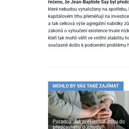
řečeno, že Jean-Baptiste Say byl př
které nebudou vynaloženy na spotřebu,
kapitálovém trhu přeměňují na investice
a tak celková výše agregátní nabídky
zákonů o vyloučení existence trvale níz
kteří tak mohli věřit ve vnitřní stabili
současně došlo k podcenění problému ho
MOHLO BY VÁS TAKÉ ZAJÍMAT
Poradna: Jak překlenout dobu do
předčasného důchodu?