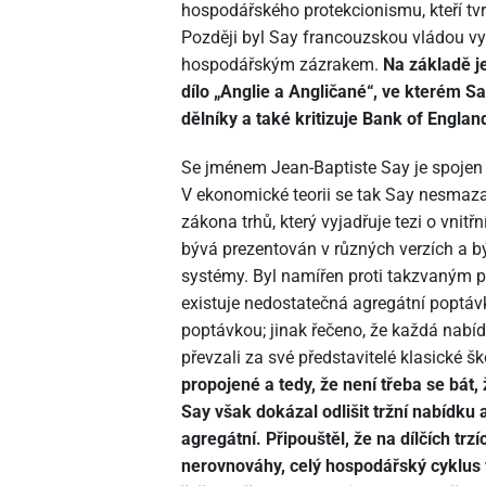
hospodářského protekcionismu, kteří tvr
Později byl Say francouzskou vládou vysl
hospodářským zázrakem.
Na základě je
dílo „Anglie a Angličané“, ve kterém S
dělníky a také kritizuje Bank of Engla
Se jménem Jean-Baptiste Say je spojen
V ekonomické teorii se tak Say nesmaz
zákona trhů, který vyjadřuje tezi o vnitř
bývá prezentován v různých verzích a 
systémy. Byl namířen proti takzvaným p
existuje nedostatečná agregátní poptáv
poptávkou; jinak řečeno, že každá nabí
převzali za své představitelé klasické šk
propojené a tedy, že není třeba se bát,
Say však dokázal odlišit tržní nabídku
agregátní. Připouštěl, že na dílčích t
nerovnováhy, celý hospodářský cyklus 