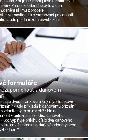
tu a daň z příjmu
Prodej investičního bytu
říjmu
Prodej zděděného bytu a daň
Zdanění příjmu z prodeje
sti
Nemovitosti a oznamovací povinnosti
ního úřadu při daňovém osvobození
vé formuláře
 nezapomenout v daňovém
ní?
yplňuje dvoustránkové a kdy čtyřstránkové
řiznání?
Kdo přikládá k daňovému přiznání
 o zdanitelných příjmech?
Na co
nout v příloze číslo jedna daňového
Kdo vyplňuje přílohu číslo dva daňového
Jak doložit nárok na daňové odpočty nebo
výhodnění?