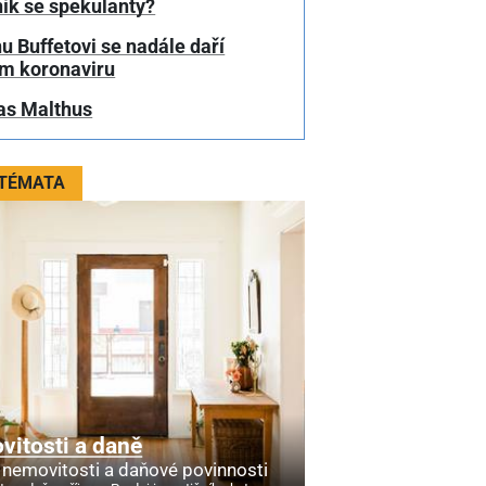
ík se spekulanty?
 Buffetovi se nadále daří
em koronaviru
s Malthus
 TÉMATA
itosti a daně
 nemovitosti a daňové povinnosti