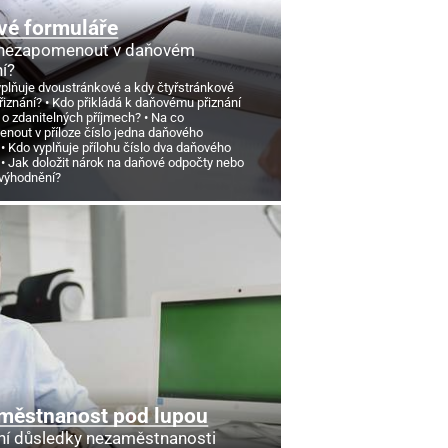
vé formuláře
 nezapomenout v daňovém
ní?
yplňuje dvoustránkové a kdy čtyřstránkové
řiznání?
Kdo přikládá k daňovému přiznání
 o zdanitelných příjmech?
Na co
nout v příloze číslo jedna daňového
Kdo vyplňuje přílohu číslo dva daňového
Jak doložit nárok na daňové odpočty nebo
výhodnění?
městnanost pod lupou
ní důsledky nezaměstnanosti