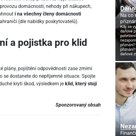
provozu domácnosti, nehody při nákupech,
Daňo
táhnout
i na všechny členy domácnosti
Na co
přizná
zahraničí (dle nabídky poskytovatelů).
Kdy se v
daňové p
potvrzení
í a pojistka pro klid
nezapome
přiznání?
přiznání?
daňové z
é plány, pojištění odpovědnosti zase zmírní
 se dostanete do nepříjemné situace. Spojte
oduché krytí škod, výsledkem je
klid, který stojí
Sponzorovaný obsah
Neza
Finanč