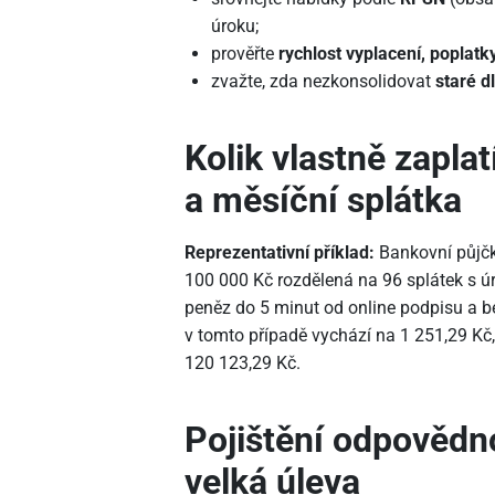
úroku;
prověřte
rychlost vyplacení, poplatk
zvažte, zda nezkonsolidovat
staré d
Kolik vlastně zapla
a měsíční splátka
Reprezentativní příklad:
Bankovní půjč
100
000 Kč rozdělená na 96 splátek s ú
peněz do 5 minut od online podpisu a be
v tomto případě vychází na 1
251,29 Kč,
120
123,29 Kč.
Pojištění odpovědno
velká úleva