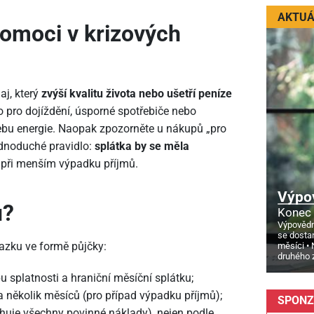
AKTUÁ
omoci v krizových
aj, který
zvýší kvalitu života nebo ušetří peníze
to pro dojíždění, úsporné spotřebiče nebo
řebu energie. Naopak zpozorněte u nákupů „pro
ednoduché pravidlo:
splátka by se měla
 při menším výpadku příjmů.
Výpo
u?
Konec 
Výpovědn
se dosta
azku ve formě půjčky:
měsíci
druhého 
bu splatnosti a hraniční měsíční splátku;
 několik měsíců (pro případ výpadku příjmů);
SPONZ
uje všechny povinné náklady), nejen podle