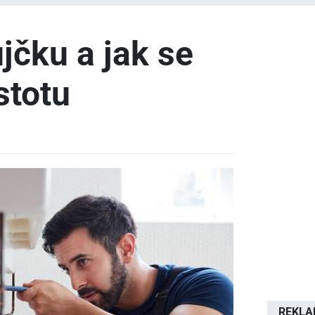
jčku a jak se
istotu
REKL