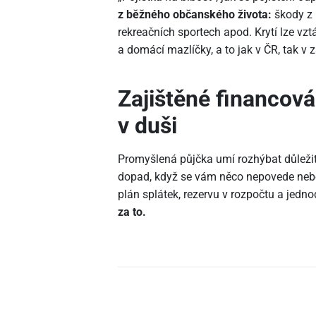
z běžného občanského života:
škody z 
rekreačních sportech apod. Krytí lze vz
a domácí mazlíčky, a to jak v ČR, tak v 
Zajištěné financován
v duši
Promyšlená půjčka umí rozhýbat důležit
dopad, když se vám něco nepovede nebo
plán splátek, rezervu v rozpočtu a jedn
za to.