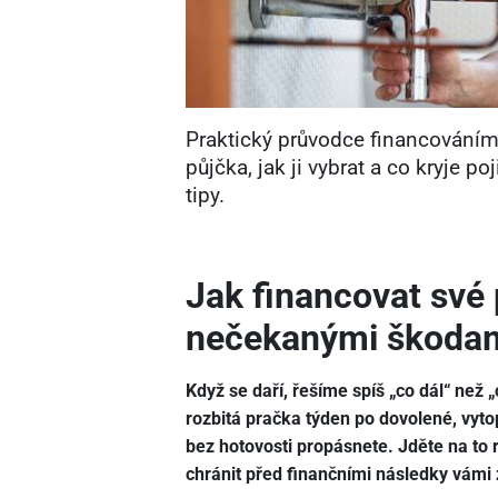
Praktický průvodce financováním 
půjčka, jak ji vybrat a co kryje p
tipy.
Jak financovat své 
nečekanými škoda
Když se daří, řešíme spíš „co dál“ než 
rozbitá pračka týden po dovolené, vyto
bez hotovosti propásnete. Jděte na to
chránit před finančními následky vám