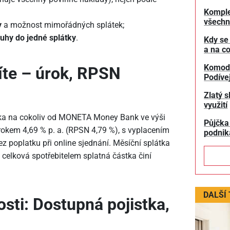
Komple
všechn
y
a možnost mimořádných splátek;
luhy do jedné splátky
.
Kdy se
a na co
Komodit
títe – úrok, RPSN
Podívej
Zlatý s
využití
ka na cokoliv od MONETA Money Bank ve výši
Půjčka
rokem 4,69 % p. a. (RPSN 4,79 %), s vyplacením
podnik
z poplatku při online sjednání. Měsíční splátka
 celková spotřebitelem splatná částka činí
DALŠÍ
sti: Dostupná pojistka,