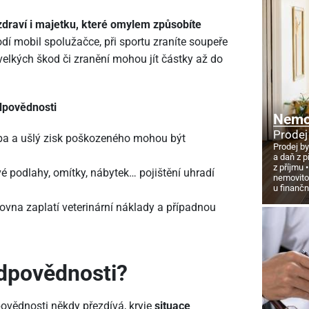
zdraví i majetku, které omylem způsobíte
dí mobil spolužačce, při sportu zraníte soupeře
velkých škod či zranění mohou jít částky až do
odpovědnosti
Nemov
Prodej
čba a ušlý zisk poškozeného mohou být
Prodej by
a daň z p
z příjmu
é podlahy, omítky, nábytek… pojištění uhradí
nemovito
u finanč
ovna zaplatí veterinární náklady a případnou
odpovědnosti?
dpovědnosti někdy přezdívá, kryje
situace