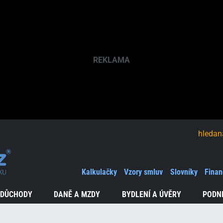
hledaná fráze
Kalkulačky
Vzory smluv
Slovníky
Finan
 DŮCHODY
DANĚ A MZDY
BYDLENÍ A ÚVĚRY
PODN