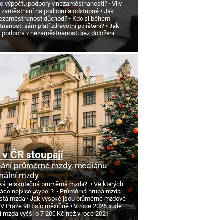
 o výpočtu podpory v nezaměstnanosti?
Vliv
 zaměstnání na podporu a odstupné
Jak
nezaměstnanost důchod?
Kdo si během
anosti sám platí zdravotní pojištění?
Jak
e podpora v nezaměstnanosti bez doložení
v ČR stoupají
ání průměrné mzdy, mediánu
mální mzdy
ká je skutečná průměrná mzda?
Ve kterých
ráce nejvíce „sype“?
Průměrná hrubá mzda
istá mzda
Jak vysoké jsou průměrné mzdové
 V Praze 90 tisíc měsíčně
V roce 2026 bude
í mzda vyšší o 7
200 Kč než v roce 2021