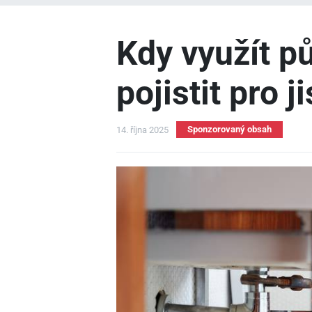
Kdy využít pů
pojistit pro j
Sponzorovaný obsah
14. října 2025