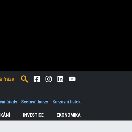
Facebook
Instagram
LinkedIn
Youtube
ční úřady
Světové burzy
Kurzovní lístek
IKÁNÍ
INVESTICE
EKONOMIKA