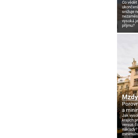
Co vědět
ukončení
snižuje 
nezaměstn
vysoká j
příjmu?
Mzdy 
Porovn
a mini
Jak vyso
krajích p
versus č
náklady?
minimáln