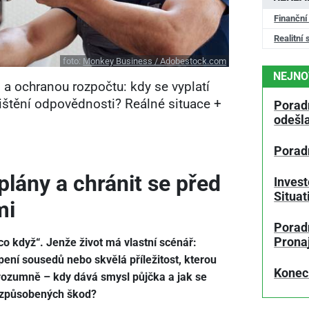
Finanční
Realitní 
foto:
Monkey Business / Adobestock.com
NEJNO
a ochranou rozpočtu: kdy se vyplatí
ojištění odpovědnosti? Reálné situace +
Porad
odešl
Porad
plány a chránit se před
Invest
Situa
mi
Poradn
Prona
„co když“. Jenže život má vlastní scénář:
pení sousedů nebo skvělá příležitost, kterou
Konec
 rozumně – kdy dává smysl půjčka a jak se
i způsobených škod?