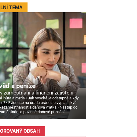
LNÍ TÉMA
věď a peníze
v zaměstnání a finanční zajištění
í lhůta a mzda
Jak vysoké je odstupné a kdy
ne?
Evidence na úřadu práce se vyplatí i kvůli
Nezaměstnanost a daňová vratka
Nástup do
zaměstnání a povinné daňové přiznání
OROVANÝ OBSAH