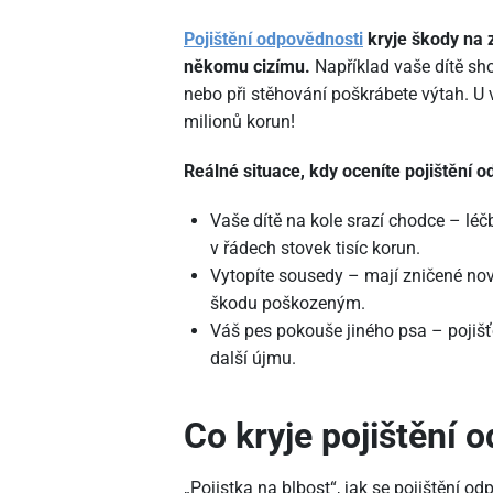
Pojištění odpovědnosti
kryje škody na 
někomu cizímu.
Například vaše dítě sho
nebo při stěhování poškrábete výtah. U 
milionů korun!
Reálné situace, kdy oceníte pojištění 
Vaše dítě na kole srazí chodce – lé
v řádech stovek tisíc korun.
Vytopíte sousedy – mají zničené nov
škodu poškozeným.
Váš pes pokouše jiného psa – pojišť
další újmu.
Co kryje pojištění 
„Pojistka na blbost“, jak se pojištění o