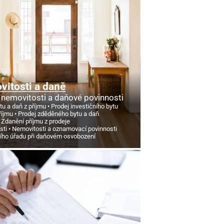
itosti a daně
 nemovitosti a daňové povinnosti
tu a daň z příjmu
Prodej investičního bytu
říjmu
Prodej zděděného bytu a daň
Zdanění příjmu z prodeje
sti
Nemovitosti a oznamovací povinnosti
ního úřadu při daňovém osvobození