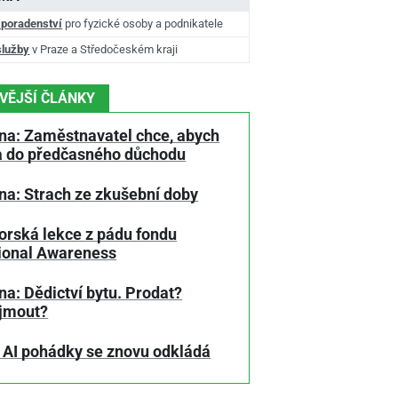
 poradenství
pro fyzické osoby a podnikatele
služby
v Praze a Středočeském kraji
VĚJŠÍ ČLÁNKY
na: Zaměstnavatel chce, abych
a do předčasného důchodu
na: Strach ze zkušební doby
orská lekce z pádu fondu
tional Awareness
a: Dědictví bytu. Prodat?
jmout?
 AI pohádky se znovu odkládá