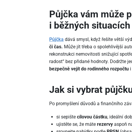
Půjčka vám může p
i běžných situacích
Půjčka
dává smysl, když řešíte větší výd
či čas.
Může jít třeba o spolehlivější au
rekonstrukci nemovitosti snižující spot
radost“ bez přidané hodnoty. Dodržte j
bezpečně vejít do rodinného rozpočtu
i
Jak si vybrat půjčk
Po promyšlení důvodů a finančního záv
si sepište
cílovou částku
, ideální do
ujistěte se, že máte
rezervy
aspoň na
srovnejte nabídky podle
RPSN
(obsah