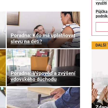
využití
Půjčka
podnik
Poradna: Kdo má uplatňovat
slevu na děti?
DALŠÍ
Poradna: Výpověď a zvýšení
vdovského důchodu
Zdan