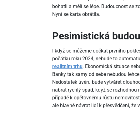
bohatli a měli se lépe. Budoucnost se zd
Nyní se karta obrátila.
Pesimistická budo
I když se můžeme dočkat prvního pokle
počátku roku 2024, nebude to automati
realitním trhu
. Ekonomická situace nebu
Banky tak samy od sebe nebudou lehce 
Nedostatek úvěru bude vytvářet dlouhod
nabrat rychlý spád, když se rozhodnou 
případě k opětovnému růstu nemovitostí 
ale hlavně návrat lidí k přesvědčení, že 