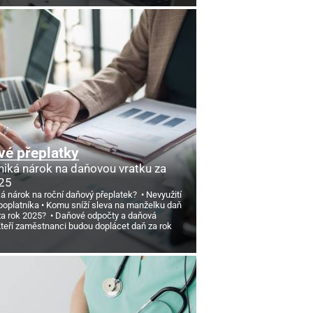
é přeplatky
niká nárok na daňovou vratku za
25
ká nárok na roční daňový přeplatek?
Nevyužití
poplatníka
Komu sníží sleva na manželku daň
 za rok 2025?
Daňové odpočty a daňová
teří zaměstnanci budou doplácet daň za rok