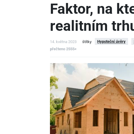
Faktor, na kt
realitním tr
Hypoteční úvěry
14. května 2023
štítky
přečteno 2555×