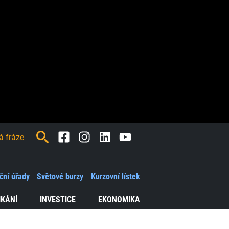
Facebook
Instagram
LinkedIn
Youtube
ční úřady
Světové burzy
Kurzovní lístek
IKÁNÍ
INVESTICE
EKONOMIKA