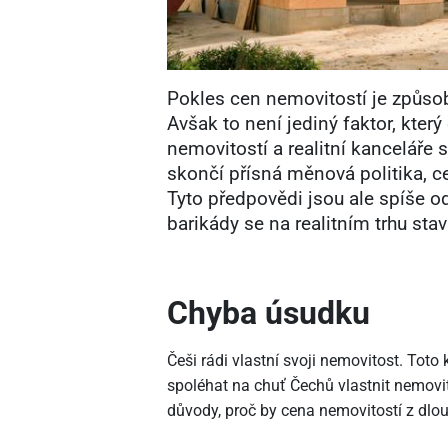
Pokles cen nemovitostí je způs
Avšak to není jediný faktor, který
nemovitostí a realitní kanceláře 
skončí přísná měnová politika, 
Tyto předpovědi jsou ale spíše od
barikády se na realitním trhu sta
Chyba úsudku
Češi rádi vlastní svoji nemovitost. Tot
spoléhat na chuť Čechů vlastnit nemovit
důvody, proč by cena nemovitostí z dlo