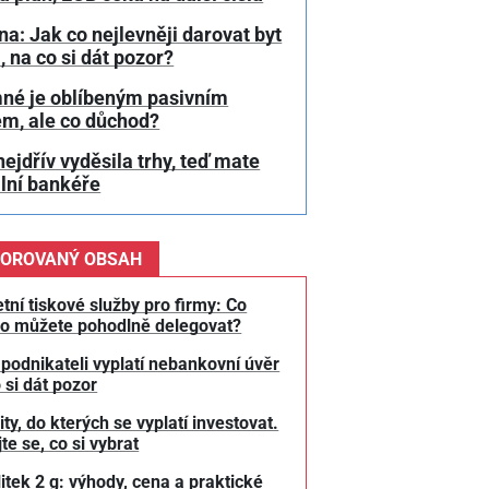
a: Jak co nejlevněji darovat byt
, na co si dát pozor?
né je oblíbeným pasivním
em, ale co důchod?
ejdřív vyděsila trhy, teď mate
lní bankéře
OROVANÝ OBSAH
tní tiskové služby pro firmy: Co
o můžete pohodlně delegovat?
 podnikateli vyplatí nebankovní úvěr
 si dát pozor
y, do kterých se vyplatí investovat.
te se, co si vybrat
litek 2 g: výhody, cena a praktické