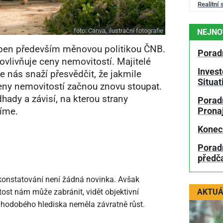
Realitní 
foto:
Canva, ilustrační fotografie
NEJNO
oben především měnovou politikou ČNB.
Porad
 ovlivňuje ceny nemovitostí. Majitelé
Invest
se nás snaží přesvědčit, že jakmile
Situa
ceny nemovitostí začnou znovu stoupat.
hady a závisí, na kterou strany
Poradn
víme.
Prona
Konec
Porad
předč
o konstatování není žádná novinka. Avšak
AKTUÁ
ost nám může zabránit, vidět objektivní
uhodobého hlediska neměla závratně růst.