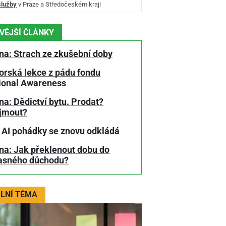
služby
v Praze a Středočeském kraji
VĚJŠÍ ČLÁNKY
na: Strach ze zkušební doby
orská lekce z pádu fondu
tional Awareness
a: Dědictví bytu. Prodat?
jmout?
 AI pohádky se znovu odkládá
na: Jak překlenout dobu do
asného důchodu?
LNÍ TÉMA