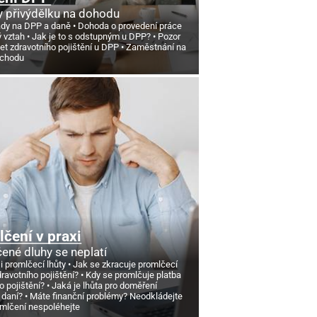
 přivýdělku na dohodu
ády na DPP a daně
Dohoda o provedení práce
ý vztah
Jak je to s odstupným u DPP?
Pozor
et zdravotního pojištění u DPP
Zaměstnání na
ůchodu
čení v praxi
ené dluhy se neplatí
si promlčecí lhůty
Jak se zkracuje promlčecí
dravotního pojištění?
Kdy se promlčuje platba
o pojištění?
Jaká je lhůta pro doměření
 daní?
Máte finanční problémy? Neodkládejte
omlčení nespoléhejte