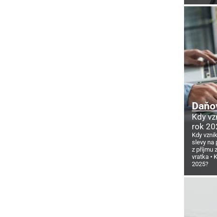
Daňov
Kdy vz
rok 20
Kdy vzni
slevy na 
z příjmu
vratka
K
2025?