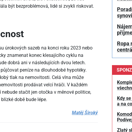
ála být bezproblémová, lidé si zvykli riskovat.
Poradn
synovi
Nájem
ucnost
příjm
Ropa n
su úrokových sazeb na konci roku 2023 nebo
centrá
cky znamenat konec klesajícího cyklu na
de dobrá ani v následujících dvou letech.
SPONZ
půjčovat peníze na dlouhodobé hypotéky.
obý tlak na nemovitosti. Celá vlna může
Komple
nemovitosti prodávat velcí hráči. V každém
všechn
nebude stačit jen otočka v měnové politice,
Kdy se
v blízké době bude lépe.
a na co
Matěj Široký
Komodit
Podívej
Zlatý s