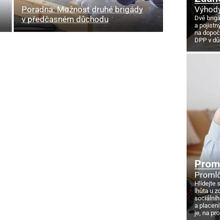
Výhody
Poradna: Možnost druhé brigády
Dvě brig
v předčasném důchodu
a pojistn
na dopoč
DPP v d
Proml
Promlč
Hlídejte 
lhůta u z
sociálníh
a placení
je, na pr