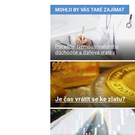
MOHLO BY VÁS TAKÉ ZAJÍMAT
Poradna: Nemoc invalidního
důchodce a daňová vratka
Je čas vrátit se ke zlatu?