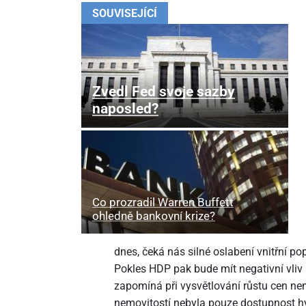
SOUVISEJÍCÍ
Zvedl Fed svoje sazby
naposled?
Co prozradil Warren Buffett
ohledně bankovní krize?
dnes, čeká nás silné oslabení vnitřní p
Pokles HDP pak bude mít negativní vliv 
zapomíná při vysvětlování růstu cen nem
nemovitostí nebyla pouze dostupnost hyp