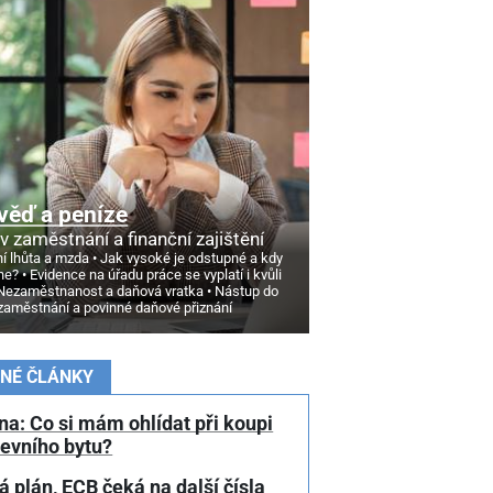
věď a peníze
v zaměstnání a finanční zajištění
í lhůta a mzda
Jak vysoké je odstupné a kdy
ne?
Evidence na úřadu práce se vyplatí i kvůli
Nezaměstnanost a daňová vratka
Nástup do
zaměstnání a povinné daňové přiznání
NÉ ČLÁNKY
a: Co si mám ohlídat při koupi
tevního bytu?
 plán, ECB čeká na další čísla