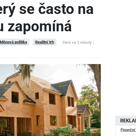
erý se často na
hu zapomíná
Měnová politika
Realitní trh
čtení na 2 minuty |
REKL
Finanční