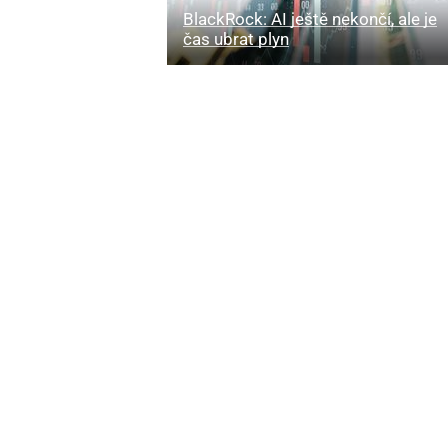
BlackRock: AI ještě nekončí, ale je
čas ubrat plyn