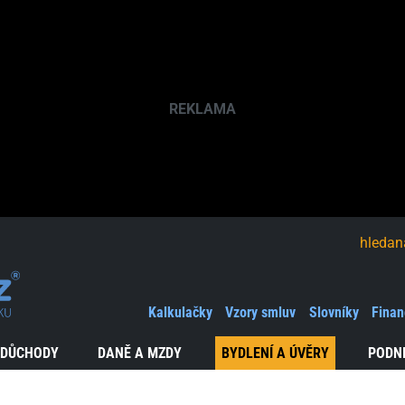
hledaná fráze
Kalkulačky
Vzory smluv
Slovníky
Finan
 DŮCHODY
DANĚ A MZDY
BYDLENÍ A ÚVĚRY
PODN