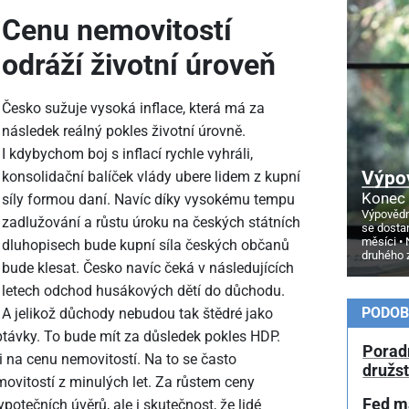
Cenu nemovitostí
odráží životní úroveň
Česko sužuje vysoká inflace, která má za
následek reálný pokles životní úrovně.
I kdybychom boj s inflací rychle vyhráli,
Výpo
konsolidační balíček vlády ubere lidem z kupní
Konec 
síly formou daní. Navíc díky vysokému tempu
Výpovědn
zadlužování a růstu úroku na českých státních
se dosta
měsíci
dluhopisech bude kupní síla českých občanů
druhého 
bude klesat. Česko navíc čeká v následujících
letech odchod husákových dětí do důchodu.
PODOB
A jelikož důchody nebudou tak štědré jako
optávky. To bude mít za důsledek pokles HDP.
Poradn
i na cenu nemovitostí. Na to se často
družs
ovitostí z minulých let. Za růstem ceny
Fed má
otečních úvěrů, ale i skutečnost, že lidé