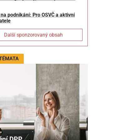
 na podnikání: Pro OSVČ a aktivní
atele
Další sponzorovaný obsah
 TÉMATA
ění DPP