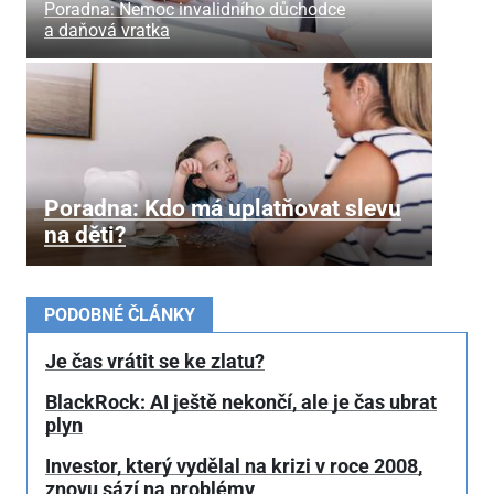
Poradna: Nemoc invalidního důchodce
a daňová vratka
Poradna: Kdo má uplatňovat slevu
na děti?
PODOBNÉ ČLÁNKY
Je čas vrátit se ke zlatu?
BlackRock: AI ještě nekončí, ale je čas ubrat
plyn
Investor, který vydělal na krizi v roce 2008,
znovu sází na problémy