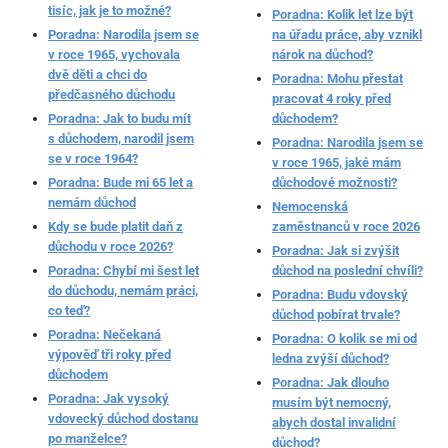
tisíc, jak je to možné?
Poradna: Kolik let lze být
Poradna: Narodila jsem se
na úřadu práce, aby vznikl
v roce 1965, vychovala
nárok na důchod?
dvě děti a chci do
Poradna: Mohu přestat
předčasného důchodu
pracovat 4 roky před
Poradna: Jak to budu mít
důchodem?
s důchodem, narodil jsem
Poradna: Narodila jsem se
se v roce 1964?
v roce 1965, jaké mám
Poradna: Bude mi 65 let a
důchodové možnosti?
nemám důchod
Nemocenská
Kdy se bude platit daň z
zaměstnanců v roce 2026
důchodu v roce 2026?
Poradna: Jak si zvýšit
Poradna: Chybí mi šest let
důchod na poslední chvíli?
do důchodu, nemám práci,
Poradna: Budu vdovský
co teď?
důchod pobírat trvale?
Poradna: Nečekaná
Poradna: O kolik se mi od
výpověď tři roky před
ledna zvýší důchod?
důchodem
Poradna: Jak dlouho
Poradna: Jak vysoký
musím být nemocný,
vdovecký důchod dostanu
abych dostal invalidní
po manželce?
důchod?