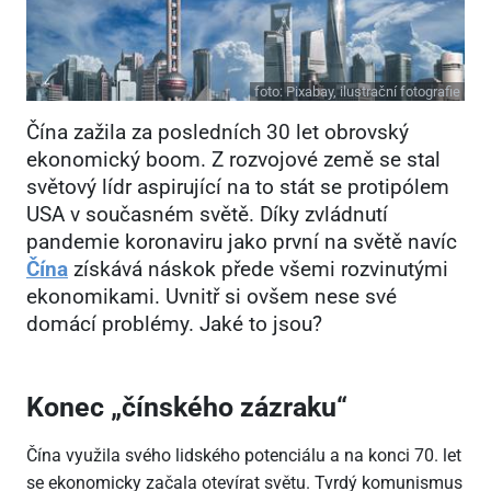
foto:
Pixabay, ilustrační fotografie
Čína zažila za posledních 30 let obrovský
ekonomický boom. Z rozvojové země se stal
světový lídr aspirující na to stát se protipólem
USA v současném světě. Díky zvládnutí
pandemie koronaviru jako první na světě navíc
Čína
získává náskok přede všemi rozvinutými
ekonomikami. Uvnitř si ovšem nese své
domácí problémy. Jaké to jsou?
Konec „čínského zázraku“
Čína využila svého lidského potenciálu a na konci 70. let
se ekonomicky začala otevírat světu. Tvrdý komunismus