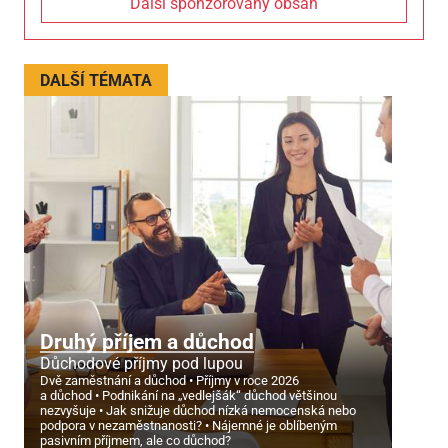
Další sponzorovaný obsah
DALŠÍ TÉMATA
Druhý příjem a důchod
Důchodové příjmy pod lupou
Dvě zaměstnání a důchod
Příjmy v roce 2026
a důchod
Podnikání na „vedlejšák“ důchod většinou
nezvyšuje
Jak snižuje důchod nízká nemocenská nebo
podpora v nezaměstnanosti?
Nájemné je oblíbeným
pasivním příjmem, ale co důchod?