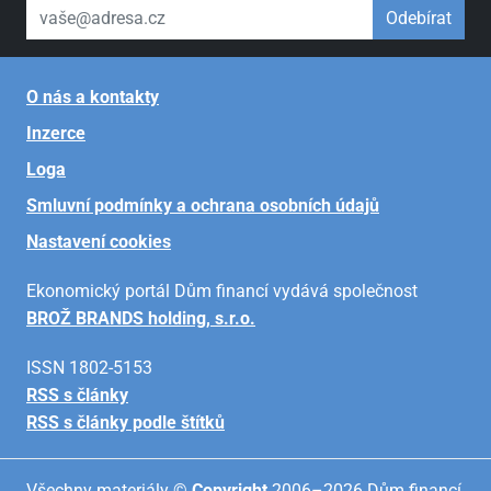
váš email
Odebírat
O nás a kontakty
Inzerce
Loga
Smluvní podmínky a ochrana osobních údajů
Nastavení cookies
Ekonomický portál Dům financí vydává společnost
BROŽ BRANDS holding, s.r.o.
ISSN 1802-5153
RSS s články
RSS s články podle štítků
Všechny materiály ©
Copyright
2006–2026 Dům financí