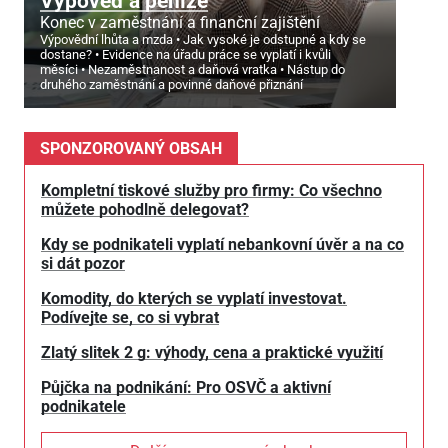
Výpověď a peníze
Konec v zaměstnání a finanční zajištění
Výpovědní lhůta a mzda
Jak vysoké je odstupné a kdy se
dostane?
Evidence na úřadu práce se vyplatí i kvůli
měsíci
Nezaměstnanost a daňová vratka
Nástup do
druhého zaměstnání a povinné daňové přiznání
SPONZOROVANÝ OBSAH
Kompletní tiskové služby pro firmy: Co všechno
můžete pohodlně delegovat?
Kdy se podnikateli vyplatí nebankovní úvěr a na co
si dát pozor
Komodity, do kterých se vyplatí investovat.
Podívejte se, co si vybrat
Zlatý slitek 2 g: výhody, cena a praktické využití
Půjčka na podnikání: Pro OSVČ a aktivní
podnikatele