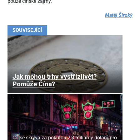
pouze čínské zájmy.
Matěj Široký
SOUVISEJÍCÍ
Jak mohou trhy vystřízlivět?
Pomůže Čína?
Co se skrývá za pokutou 2,8 miliardy dolarů pro