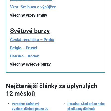
Vzor: Smlouva o výpůjčce
všechny vzory smluv
Světové burzy
Česká republika – Praha
Belgie – Brusel
Dánsko – Kodaň
všechny světové burzy
Nejčtenější články za uplynulých
12 měsíců
Poradna: Tatínkovi
Poradna: Úřad práce nebo
vychází důchod pouze 20
předčasný důchod?