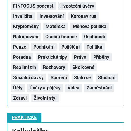
FINFOCUS podcast
Hypoteční úvěry
Invalidita
Investování
Koronavirus
Kryptoměny
Mateřská
Měnová politika
Nakupování
Osobní finance
Osobnosti
Penze
Podnikání
Pojištění
Politika
Poradna
Praktické tipy
Právo
Příběhy
Realitní trh
Rozhovory
Školkovné
Sociální dávky
Spoření
Stalo se
Studium
Účty
Úvěry a půjčky
Videa
Zaměstnání
Zdraví
Životní styl
PRAKTICKÉ