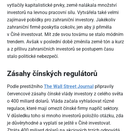
vytlačily kapitalistické prvky, země nalákala množství
investorů na levnou pracovní sílu. Vytvářela také velmi
zajímavé pobídky pro zahraniční investory. Jakékoliv
zahraniční firmě poskytla cokoliv, jen aby ji přiměla
v Číně investovat. Mít zde svou továrnu se stalo módním
trendem. Avšak v poslední době změnila země tón a kurz
a z přílivu zahraničních investorů se postupem času
stalo politické nebezpečí.
Zásahy čínských regulátorů
Podle prestižního
The Wall Street Journal
připravily
červencové zásahy čínské vlády investory z celého světa
o 400 miliard dolarů. Vláda začala vyhlašovat různé
regulace, které mají omezit čínské firmy napříč sektory.
V důsledku toho si mnoho investorů položilo otázku, zda
je důvěryhodné a vyplatí se ještě v Číně investovat.
Ztráta 400 miliard dolarů na akciových trzích odpovídá