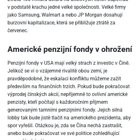
v podstatě krachu jedné velké společnosti. Velké firmy
jako Samsung, Walmart a nebo JP Morgan dosahují
burzovní kapitalizace, která se přibližuje ztrátě za
červenec.
Americké penzijní fondy v ohrožení
Penzijní fondy v USA mají velký strach z investic v Číně.
Jelikož se ví o vzájemné rivalitě obou zemí, je
pravděpodobné, že eskalaci konfliktu můžeme zažít
především na finančních trzích. Pokud bude pokračovat
výprodej čínských akcií, nepříjemně to ovlivní americké
penzisty, kteří počítají s každoročním příjmem
generovaným tamními penzijními fondy. Jejich silná
lobby tak bude jistě tlačit na amerického prezidenta, aby
spor vyřešil. Otázkou je, zda se Čína nechá zastrašit,
anebo bude pokračovat ve své politice zohledňující