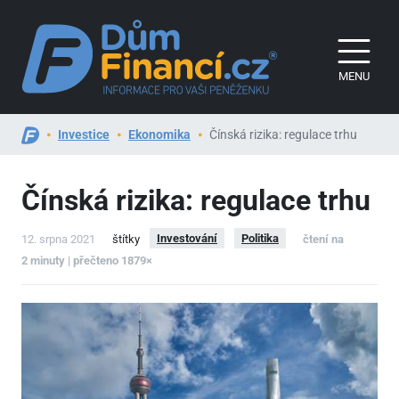
MENU
Investice
Ekonomika
Čínská rizika: regulace trhu
Čínská rizika: regulace trhu
Investování
Politika
12. srpna 2021
štítky
čtení na
2 minuty | přečteno 1879×