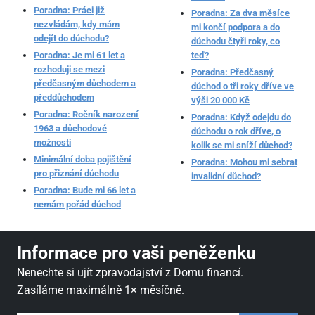
Poradna: Práci již
Poradna: Za dva měsíce
nezvládám, kdy mám
mi končí podpora a do
odejít do důchodu?
důchodu čtyři roky, co
Poradna: Je mi 61 let a
teď?
rozhoduji se mezi
Poradna: Předčasný
předčasným důchodem a
důchod o tři roky dříve ve
předdůchodem
výši 20 000 Kč
Poradna: Ročník narození
Poradna: Když odejdu do
1963 a důchodové
důchodu o rok dříve, o
možnosti
kolik se mi sníží důchod?
Minimální doba pojištění
Poradna: Mohou mi sebrat
pro přiznání důchodu
invalidní důchod?
Poradna: Bude mi 66 let a
nemám pořád důchod
Informace pro vaši peněženku
Nenechte si ujít zpravodajství z Domu financí.
Zasíláme maximálně 1× měsíčně.