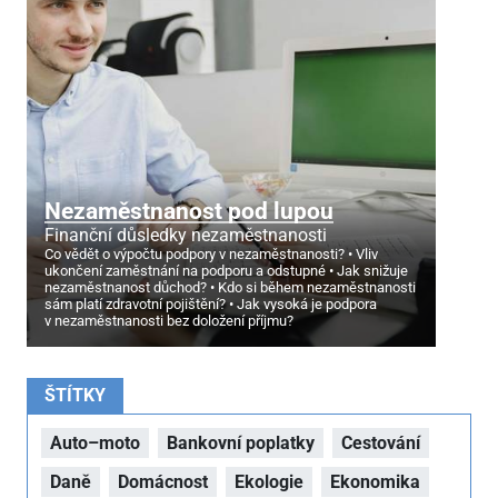
Nezaměstnanost pod lupou
Finanční důsledky nezaměstnanosti
Co vědět o výpočtu podpory v nezaměstnanosti?
Vliv
ukončení zaměstnání na podporu a odstupné
Jak snižuje
nezaměstnanost důchod?
Kdo si během nezaměstnanosti
sám platí zdravotní pojištění?
Jak vysoká je podpora
v nezaměstnanosti bez doložení příjmu?
ŠTÍTKY
Auto–moto
Bankovní poplatky
Cestování
Daně
Domácnost
Ekologie
Ekonomika