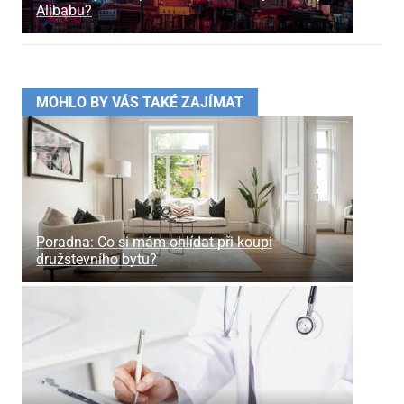
Alibabu?
MOHLO BY VÁS TAKÉ ZAJÍMAT
Poradna: Co si mám ohlídat při koupi
družstevního bytu?