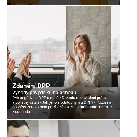
Zdanění DPP
Výhody přivýdělku na dohodu
Dvě brigády na DPP a daně
Dohoda o provedení práce
a pojistný vztah
Jak je to s odstupným u DPP?
Pozor na
dopočet zdravotního pojištění u DPP
Zaměstnání na DPP
v důchodu