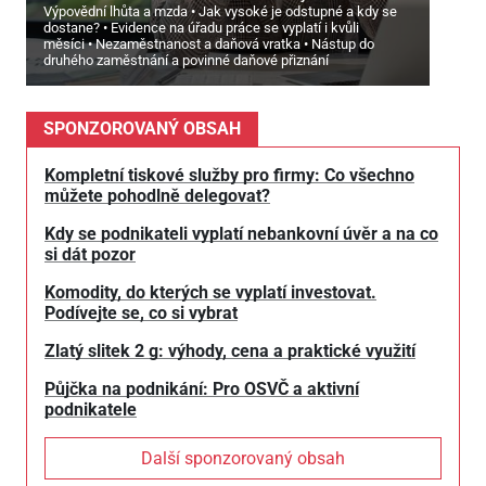
Výpovědní lhůta a mzda
Jak vysoké je odstupné a kdy se
dostane?
Evidence na úřadu práce se vyplatí i kvůli
měsíci
Nezaměstnanost a daňová vratka
Nástup do
druhého zaměstnání a povinné daňové přiznání
SPONZOROVANÝ OBSAH
Kompletní tiskové služby pro firmy: Co všechno
můžete pohodlně delegovat?
Kdy se podnikateli vyplatí nebankovní úvěr a na co
si dát pozor
Komodity, do kterých se vyplatí investovat.
Podívejte se, co si vybrat
Zlatý slitek 2 g: výhody, cena a praktické využití
Půjčka na podnikání: Pro OSVČ a aktivní
podnikatele
Další sponzorovaný obsah