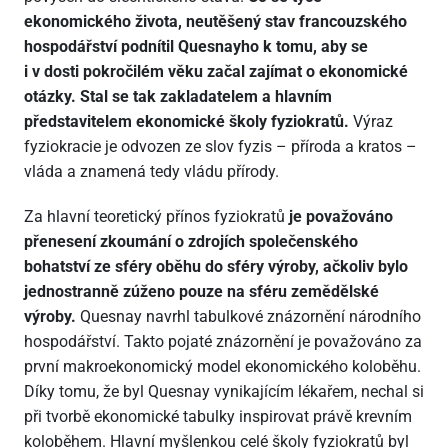
ekonomického života, neutěšený stav francouzského
hospodářství podnítil Quesnayho k tomu, aby se
i v dosti pokročilém věku začal zajímat o ekonomické
otázky. Stal se tak zakladatelem a hlavním
představitelem ekonomické školy fyziokratů.
Výraz
fyziokracie je odvozen ze slov fyzis – příroda a kratos –
vláda a znamená tedy vládu přírody.
Za hlavní teoretický přínos fyziokratů
je považováno
přenesení zkoumání o zdrojích společenského
bohatství ze sféry oběhu do sféry výroby, ačkoliv bylo
jednostranně zúženo pouze na sféru zemědělské
výroby.
Quesnay navrhl tabulkové znázornění národního
hospodářství. Takto pojaté znázornění je považováno za
první makroekonomický model ekonomického koloběhu.
Díky tomu, že byl Quesnay vynikajícím lékařem, nechal si
při tvorbě ekonomické tabulky inspirovat právě krevním
koloběhem. Hlavní myšlenkou celé školy fyziokratů byl