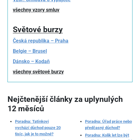
všechny vzory smluv
Světové burzy
Česká republika – Praha
Belgie – Brusel
Dánsko – Kodaň
všechny světové burzy
Nejčtenější články za uplynulých
12 měsíců
Poradna: Tatínkovi
Poradna: Úřad práce nebo
vychází důchod pouze 20
předčasný důchod?
tisíc, jak je to možné?
Poradna: Kolik let lze být