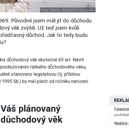
foto:
Canva, ilustrační fotografie
1969. Původně jsem měl jít do důchodu
ový věk zvýšili. Už teď jsem kvůli
předčasný důchod. Jak to tedy budu
du?
řádný důchodový věk skutečně 65 let. Návrh
prodlužováním řádného důchodového věku,
lně stanoveno legislativou (tj. přílohou
1995 Sb.) by měl platit od ročníku narození
REKL
Váš plánovaný
Finančn
podnikat
důchodový věk
Realitní