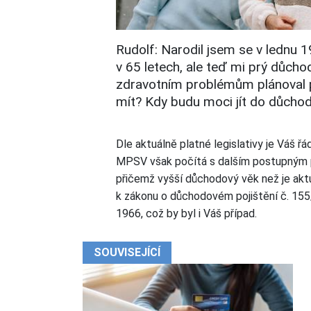
Rudolf: Narodil jsem se v lednu 
v 65 letech, ale teď mi prý důchod
zdravotním problémům plánoval 
mít? Kdy budu moci jít do důcho
Dle aktuálně platné legislativy je Váš 
MPSV však počítá s dalším postupným 
přičemž vyšší důchodový věk než je aktuá
k zákonu o důchodovém pojištění č. 155/
1966, což by byl i Váš případ.
SOUVISEJÍCÍ