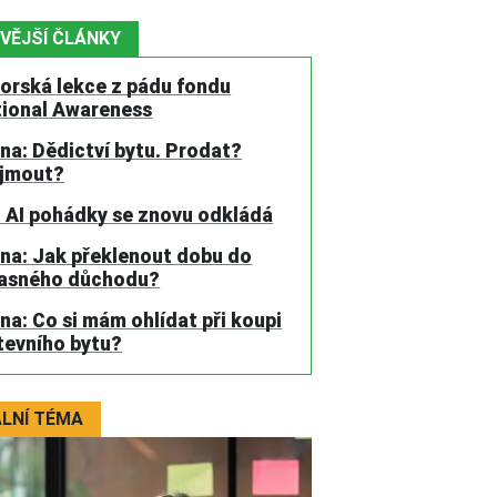
VĚJŠÍ ČLÁNKY
torská lekce z pádu fondu
tional Awareness
na: Dědictví bytu. Prodat?
jmout?
 AI pohádky se znovu odkládá
na: Jak překlenout dobu do
asného důchodu?
na: Co si mám ohlídat při koupi
tevního bytu?
LNÍ TÉMA