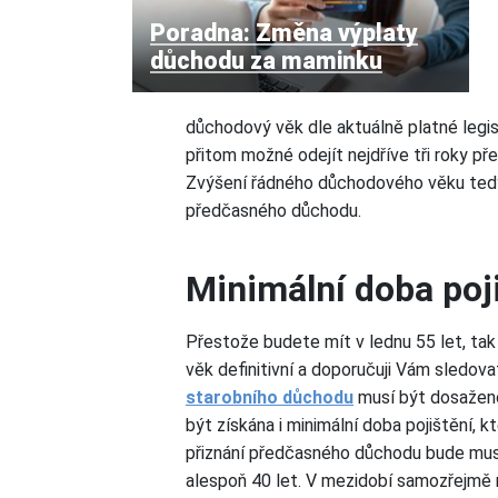
Poradna: Změna výplaty
důchodu za maminku
důchodový věk dle aktuálně platné legi
přitom možné odejít nejdříve tři roky 
Zvýšení řádného důchodového věku tedy
předčasného důchodu.
Minimální doba poj
Přestože budete mít v lednu 55 let, tak
věk definitivní a doporučuji Vám sledovat
starobního důchodu
musí být dosažen
být získána i minimální doba pojištění, k
přiznání předčasného důchodu bude muse
alespoň 40 let. V mezidobí samozřejmě