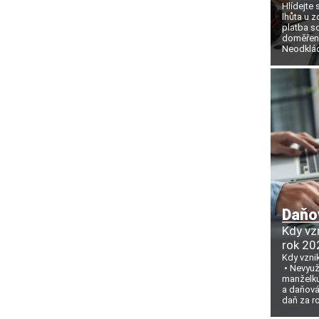
Hlídejte 
lhůta u z
platba so
doměření
Neodklád
Daňo
Kdy vz
rok 20
Kdy vzni
Nevyuži
manželku
a daňová
daň za r