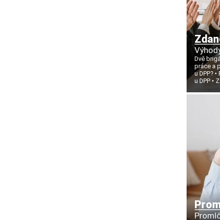
Zdan
Výhody
Dvě brig
práce a p
u DPP?
u DPP
Z
Proml
Promlč