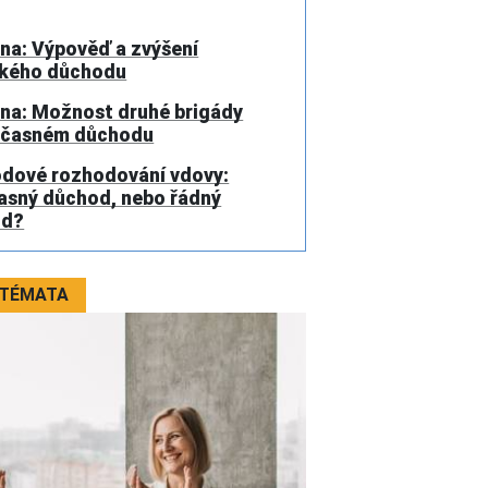
na: Výpověď a zvýšení
kého důchodu
na: Možnost druhé brigády
dčasném důchodu
dové rozhodování vdovy:
asný důchod, nebo řádný
od?
 TÉMATA