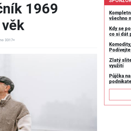
SPONZOR
čník 1969
Kompletní
všechno 
 věk
Kdy se po
co si dát
eno 3317×
Komodity,
Podívejte 
Zlatý slit
využití
Půjčka na
podnikate