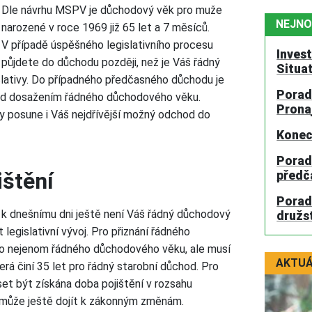
Dle návrhu MSPV je důchodový věk pro muže
NEJNO
narozené v roce 1969 již 65 let a 7 měsíců.
V případě úspěšného legislativního procesu
Inves
půjdete do důchodu později, než je Váš řádný
Situa
slativy. Do případného předčasného důchodu je
Porad
před dosažením řádného důchodového věku.
Prona
 posune i Váš nejdřívější možný odchod do
Konec
Porad
ištění
předč
Porad
 k dnešnímu dni ještě není Váš řádný důchodový
družs
 legislativní vývoj. Pro přiznání řádného
o nejenom řádného důchodového věku, ale musí
AKTUÁ
terá činí 35 let pro řádný starobní důchod. Pro
t být získána doba pojištění v rozsahu
 může ještě dojít k zákonným změnám.