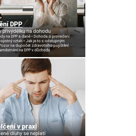
ění DPP
 přivýdělku na dohodu
ády na DPP a daně
Dohoda o provedení
ojistný vztah
Jak je to s odstupným
Pozor na dopočet zdravotního pojištění
aměstnání na DPP v důchodu
čení v praxi
ené dluhy se neplatí