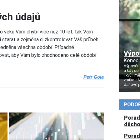
ých údajů
o věku Vám chybí více než 10 let, tak Vám
i starat a zejména si zkontrolovat Váš průběh
ohledněna všechna období. Případné
Výpo
dovat, aby Vám bylo zhodnoceno celé období
Konec 
Výpovědn
a kdy se
i kvůli mě
Petr Gola
vratka
N
daňové p
PODOB
Porad
důcho
Porad