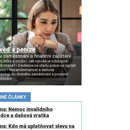
věď a peníze
v zaměstnání a finanční zajištění
í lhůta a mzda
Jak vysoké je odstupné
 dostane?
Evidence na úřadu práce se vyplatí
síci
Nezaměstnanost a daňová
ástup do druhého zaměstnání a povinné
řiznání
NÉ ČLÁNKY
na: Nemoc invalidního
dce a daňová vratka
na: Kdo má uplatňovat slevu na