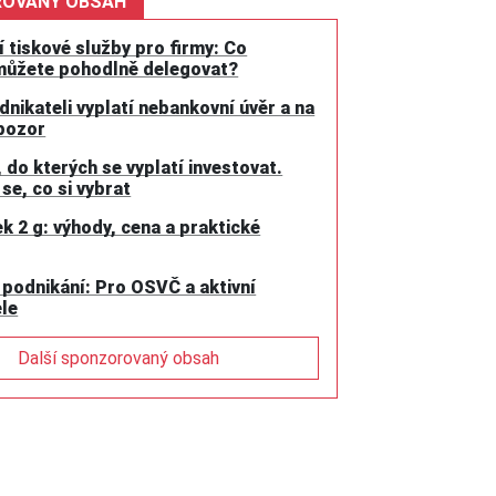
OVANÝ OBSAH
 tiskové služby pro firmy: Co
můžete pohodlně delegovat?
dnikateli vyplatí nebankovní úvěr a na
 pozor
 do kterých se vyplatí investovat.
se, co si vybrat
ek 2 g: výhody, cena a praktické
 podnikání: Pro OSVČ a aktivní
le
Další sponzorovaný obsah