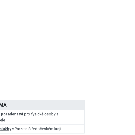
AMA
í poradenství
pro fyzické osoby a
ele
 služby
v Praze a Středočeském kraji