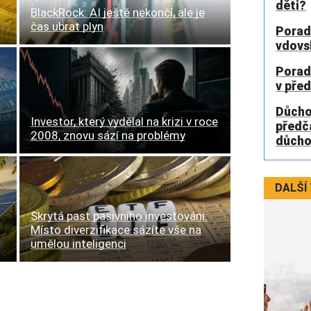
děti?
BlackRock: AI ještě nekončí, ale je
čas ubrat plyn
Porad
vdovs
Porad
v pře
Důcho
Investor, který vydělal na krizi v roce
předč
2008, znovu sází na problémy
důch
DALŠÍ
Skrytá past pasivního investování:
Místo diverzifikace sázíte vše na
umělou inteligenci