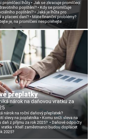
si promlčecí lhůty
Jak se zkracuje promlčecí
dravotního pojištění?
Kdy se promlčuje
ciálního pojištění?
Jaká je lhůta pro
 a placení daní?
Máte finanční problémy?
ejte je, na promlčení nespoléhejte
vé přeplatky
niká nárok na daňovou vratku za
25
ká nárok na roční daňový přeplatek?
tí slevy na poplatníka
Komu sníží sleva na
 daň z příjmu za rok 2025?
Daňové odpočty
 vratka
Kteří zaměstnanci budou doplácet
ok 2025?