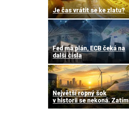
Je čas vrátit se ke zlatu?
Fed má plán, ECB čeká na
další čísla
Největší ropný šok
v historii se nekoná. Zatím