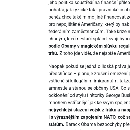
jeho politika soustředí na finanční přil
bohatší, jak fyzické tak i právnické os
peněz chce také mimo jiné financovat z
pro nepojištěné Američany, který by nab
federálním zaměstnancům. Také krize
chudým, kteří nestačí splácet svoji hyp
podle Obamy v magickém slůvku regulac
trhů.
Z toho jde vidět, že nejspíše Ame
Naopak pokud se jedná o lidská práva 
předchůdce – plánuje zrušení omezení p
vstřícnější k ilegálním imigrantům, ta
amnestie a stanou se občany USA. Co se z
odklonění od stylu i rétoriky George B
mnohem vstřícnější jak ke svým spojenc
nejrychlejší stažení vojsk z Iráku a na
i s výraznějším zapojením NATO, což
státům.
Barack Obama bezpochyby předst