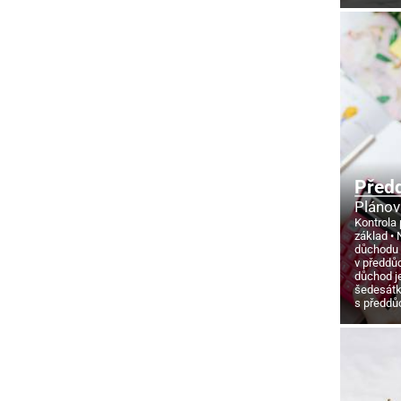
Před
Plánov
Kontrola 
základ
důchodu
v předdů
důchod j
šedesát
s předd