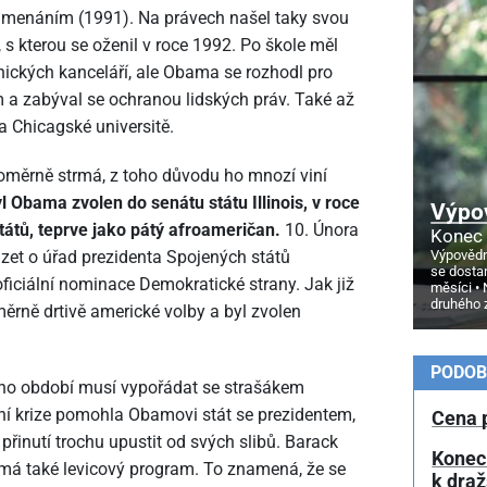
namenáním (1991). Na právech našel taky svou
s kterou se oženil v roce 1992. Po škole měl
ckých kanceláří, ale Obama se rozhodl pro
a zabýval se ochranou lidských práv. Také až
a Chicagské universitě.
oměrně strmá, z toho důvodu ho mnozí viní
l Obama zvolen do senátu státu Illinois, v roce
Výpo
átů, teprve jako pátý afroameričan.
10. Února
Konec 
Výpovědn
ázet o úřad prezidenta Spojených států
se dosta
ficiální nominace Demokratické strany. Jak již
měsíci
druhého 
měrně drtivě americké volby a byl zvolen
PODOB
o období musí vypořádat se strašákem
ční krize pomohla Obamovi stát se prezidentem,
Cena 
přinutí trochu upustit od svých slibů. Barack
Konec
ý má také levicový program. To znamená, že se
k dra