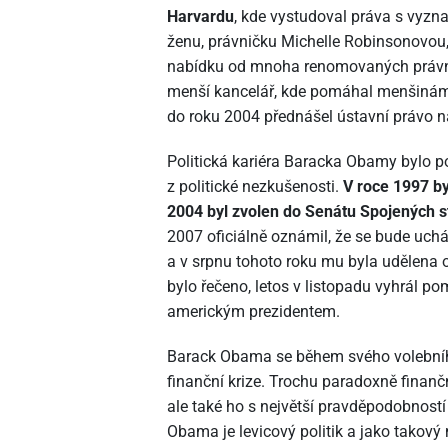
Harvardu
, kde vystudoval práva s vyz
ženu, právničku Michelle Robinsonovou, 
nabídku od mnoha renomovaných právni
menší kancelář, kde pomáhal menšinám 
do roku 2004 přednášel ústavní právo n
Politická kariéra Baracka Obamy bylo p
z politické nezkušenosti.
V roce 1997 by
2004 byl zvolen do Senátu Spojených st
2007 oficiálně oznámil, že se bude uch
a v srpnu tohoto roku mu byla udělena o
bylo řečeno, letos v listopadu vyhrál po
americkým prezidentem.
Barack Obama se během svého volebníh
finanční krize. Trochu paradoxně finan
ale také ho s největší pravděpodobností 
Obama je levicový politik a jako takov