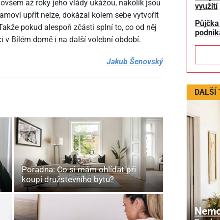
ovšem až roky jeho vlády ukážou, nakolik jsou
využití
movi upřít nelze, dokázal kolem sebe vytvořit
Půjčka
Takže pokud alespoň zčásti splní to, co od něj
podnik
i v Bílém domě i na další volební období.
Jakub Šenovský
DALŠÍ
Poradna: Co si mám ohlídat při
koupi družstevního bytu?
Nemov