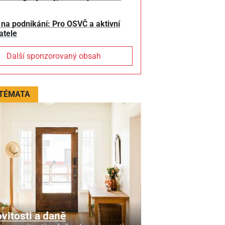
 na podnikání: Pro OSVČ a aktivní
atele
Další sponzorovaný obsah
 TÉMATA
itosti a daně