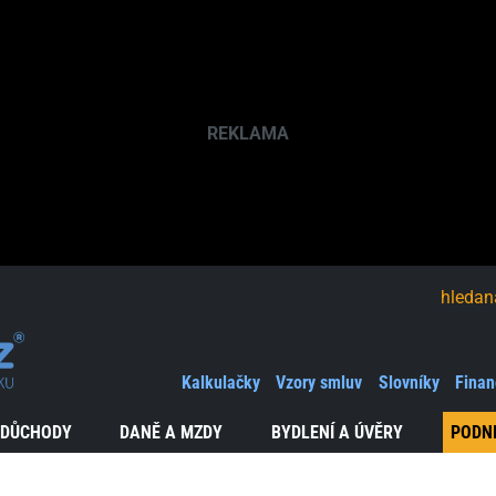
hledaná fráze
Kalkulačky
Vzory smluv
Slovníky
Finan
 DŮCHODY
DANĚ A MZDY
BYDLENÍ A ÚVĚRY
PODN