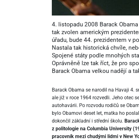
4. listopadu 2008 Barack Obama
tak zvolen americkým prezidente
úřadu, bude 44. prezidentem v po
Nastala tak historická chvíle, n
Spojené státy podle mnohých s
Oprávněně lze tak říct, že pro spo
Barack Obama velkou nadějí a tak
Barack Obama se narodil na Havaji 4. sr
ale již v roce 1964 rozvedli. Jeho otec s
autohavárii. Po rozvodu rodičů se Obam
bylo Obamovi deset let, matka ho posla
dokončil základní i střední školu.
Barack
z politologie na Columbia University (1
pracovník mezi chudými lidmi v New Y