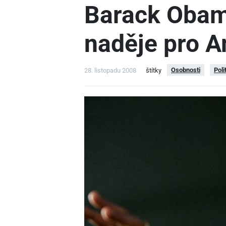
Barack Obam
naděje pro 
Osobnosti
Poli
28. listopadu 2008
štítky