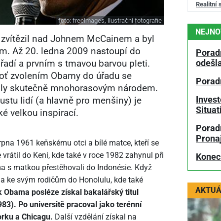
Realitní 
foto:
freeimages, ilustrační fotografie
NEJNO
 zvítězil nad Johnem McCainem a byl
m. Až 20. ledna 2009 nastoupí do
Porad
řadí a prvním s tmavou barvou pleti.
odešl
eboť zvolením Obamy do úřadu se
Porad
taly skutečně mnohorasovým národem.
Invest
ustu lidí (a hlavně pro menšiny) je
Situa
é velkou inspirací.
Poradn
Prona
pna 1961 keňskému otci a bílé matce, kteří se
e vrátil do Keni, kde také v roce 1982 zahynul při
Konec
a s matkou přestěhovali do Indonésie. Když
la ke svým rodičům do Honolulu, kde také
AKTUÁ
 Obama posléze získal bakalářský titul
983). Po universitě pracoval jako terénní
orku a Chicagu.
Další vzdělání získal na