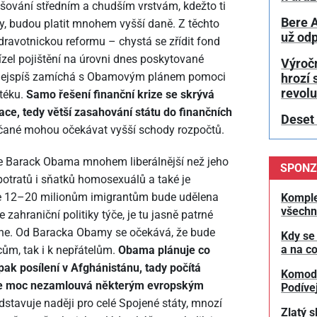
epšování středním a chudším vrstvám, kdežto ti
Bere A
oby, budou platit mnohem vyšší daně. Z těchto
už odp
dravotnickou reformu – chystá se zřídit fond
ízel pojištění na úrovni dnes poskytované
Výroč
 nejspíš zamíchá s Obamovým plánem pomoci
hrozí 
revol
otéku.
Samo řešení finanční krize se skrývá
e, tedy větší zasahování státu do finančních
Deset
ričané mohou očekávat vyšší schody rozpočtů.
je Barack Obama mnohem liberálnější než jeho
SPONZ
otratů i sňatků homosexuálů a také je
kže 12–20 milionům imigrantům bude udělena
Komple
všechn
ahraniční politiky týče, je tu jasně patrné
ushe. Od Baracka Obamy se očekává, že bude
Kdy se
a na co
ům, tak i k nepřátelům.
Obama plánuje co
opak posílení v Afghánistánu, tady počítá
Komodit
 se moc nezamlouvá některým evropským
Podívej
avuje naději pro celé Spojené státy, mnozí
Zlatý s