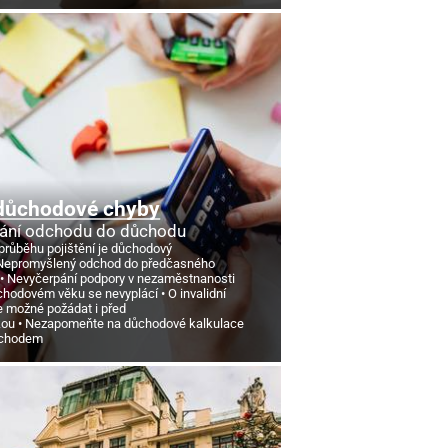
důchodové chyby
ání odchodu do důchodu
průběhu pojištění je důchodový
Nepromyšlený odchod do předčasného
Nevyčerpání podpory v nezaměstnanosti
chodovém věku se nevyplácí
O invalidní
e možné požádat i před
kou
Nezapomeňte na důchodové kalkulace
ůchodem