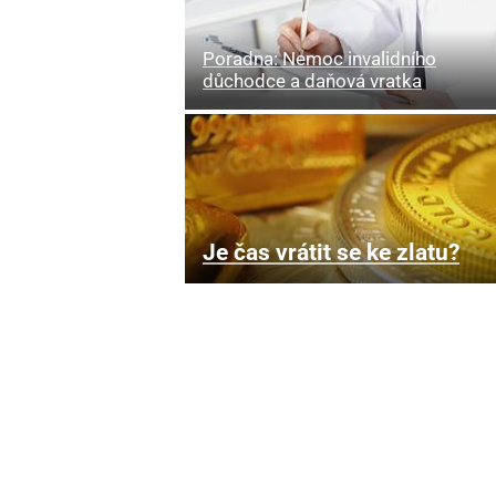
Poradna: Nemoc invalidního
důchodce a daňová vratka
Je čas vrátit se ke zlatu?