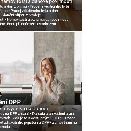
 nemovitosti a daňové povinnosti
tu a daň z příjmu
Prodej investičního bytu
říjmu
Prodej zděděného bytu a daň
Zdanění příjmu z prodeje
sti
Nemovitosti a oznamovací povinnosti
ního úřadu při daňovém osvobození
ění DPP
 přivýdělku na dohodu
ády na DPP a daně
Dohoda o provedení práce
ý vztah
Jak je to s odstupným u DPP?
Pozor
et zdravotního pojištění u DPP
Zaměstnání na
ůchodu