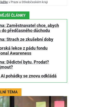
služby
v Praze a Středočeském kraji
VĚJŠÍ ČLÁNKY
na: Zaměstnavatel chce, abych
a do předčasného důchodu
na: Strach ze zkušební doby
orská lekce z pádu fondu
tional Awareness
a: Dědictví bytu. Prodat?
jmout?
 AI pohádky se znovu odkládá
LNÍ TÉMA