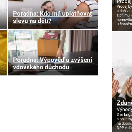
Prodej
Prodej by
a daň z p
Poradna: Kdo má uplatňovat
z příjmu
slevu na děti?
nemovito
u finanč
Poradna: Výpověď a zvýšení
vdovského důchodu
Zdan
Výhody
Dvě brig
a pojistn
na dopoč
DPP v d