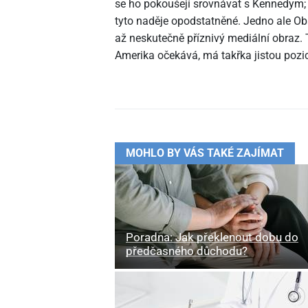
se ho pokoušejí srovnávat s Kennedym; 
tyto naděje opodstatněné. Jedno ale Oba
až neskutečně příznivý mediální obraz. 
Amerika očekává, má takřka jistou pozic
MOHLO BY VÁS TAKÉ ZAJÍMAT
Poradna: Jak překlenout dobu do
předčasného důchodu?