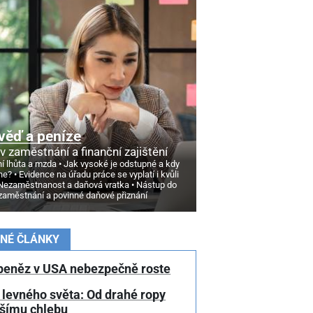
věď a peníze
v zaměstnání a finanční zajištění
í lhůta a mzda
Jak vysoké je odstupné a kdy
ne?
Evidence na úřadu práce se vyplatí i kvůli
Nezaměstnanost a daňová vratka
Nástup do
zaměstnání a povinné daňové přiznání
NÉ ČLÁNKY
peněz v USA nebezpečně roste
 levného světa: Od drahé ropy
žšímu chlebu