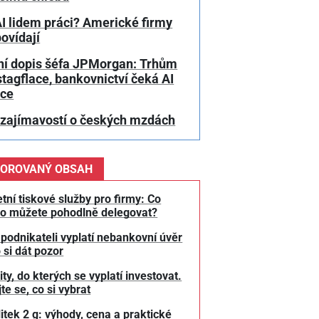
I lidem práci? Americké firmy
ovídají
ní dopis šéfa JPMorgan: Trhům
stagflace, bankovnictví čeká AI
uce
 zajímavostí o českých mzdách
OROVANÝ OBSAH
tní tiskové služby pro firmy: Co
o můžete pohodlně delegovat?
 podnikateli vyplatí nebankovní úvěr
 si dát pozor
y, do kterých se vyplatí investovat.
te se, co si vybrat
litek 2 g: výhody, cena a praktické