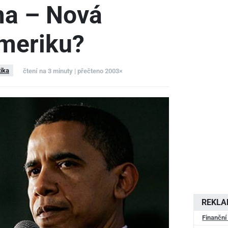
a – Nová
Ameriku?
tika
čtení na 3 minuty | přečteno 2003×
REKL
Finanční