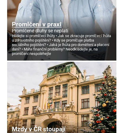
Promlčení v praxi
Promlčené dluhy se neplatí
Hlídejte si promlčecí lhůty
Jak se zkracuje promlčecí lhůta
u zdravotního pojištění?
Kdy se promlčuje platba
sociálního pojištění?
Jaká je lhůta pro doměření a placení
daní?
Máte finanční problémy? Neodkládejte je, na
promlčení nespoléhejte
Mzdy v ČR stoupají