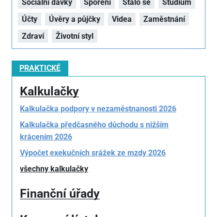
Sociální dávky
Spoření
Stalo se
Studium
Účty
Úvěry a půjčky
Videa
Zaměstnání
Zdraví
Životní styl
PRAKTICKÉ
Kalkulačky
Kalkulačka podpory v nezaměstnanosti 2026
Kalkulačka předčasného důchodu s nižším
krácením 2026
Výpočet exekučních srážek ze mzdy 2026
všechny kalkulačky
Finanční úřady