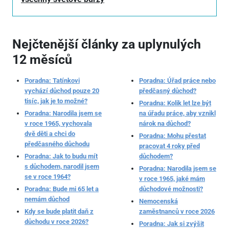
Nejčtenější články za uplynulých
12 měsíců
Poradna: Tatínkovi
Poradna: Úřad práce nebo
vychází důchod pouze 20
předčasný důchod?
tisíc, jak je to možné?
Poradna: Kolik let lze být
Poradna: Narodila jsem se
na úřadu práce, aby vznikl
v roce 1965, vychovala
nárok na důchod?
dvě děti a chci do
Poradna: Mohu přestat
předčasného důchodu
pracovat 4 roky před
Poradna: Jak to budu mít
důchodem?
s důchodem, narodil jsem
Poradna: Narodila jsem se
se v roce 1964?
v roce 1965, jaké mám
Poradna: Bude mi 65 let a
důchodové možnosti?
nemám důchod
Nemocenská
Kdy se bude platit daň z
zaměstnanců v roce 2026
důchodu v roce 2026?
Poradna: Jak si zvýšit