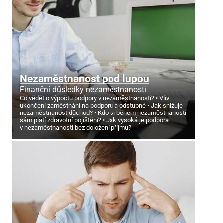
Nezaměstnanost pod lupou
Finanční důsledky nezaměstnanosti
Co vědět o výpočtu podpory v nezaměstnanosti?
Vliv
ukončení zaměstnání na podporu a odstupné
Jak snižuje
nezaměstnanost důchod?
Kdo si během nezaměstnanosti
sám platí zdravotní pojištění?
Jak vysoká je podpora
v nezaměstnanosti bez doložení příjmu?