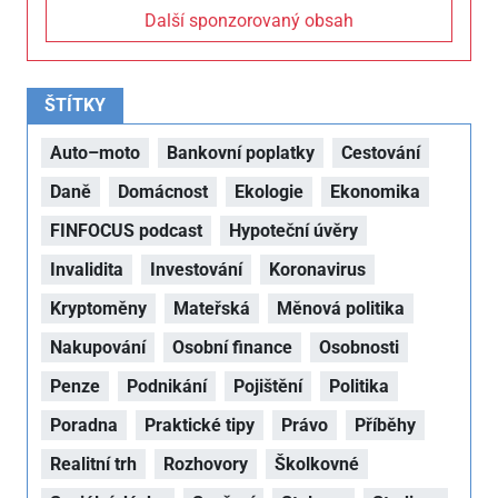
Další sponzorovaný obsah
ŠTÍTKY
Auto–moto
Bankovní poplatky
Cestování
Daně
Domácnost
Ekologie
Ekonomika
FINFOCUS podcast
Hypoteční úvěry
Invalidita
Investování
Koronavirus
Kryptoměny
Mateřská
Měnová politika
Nakupování
Osobní finance
Osobnosti
Penze
Podnikání
Pojištění
Politika
Poradna
Praktické tipy
Právo
Příběhy
Realitní trh
Rozhovory
Školkovné