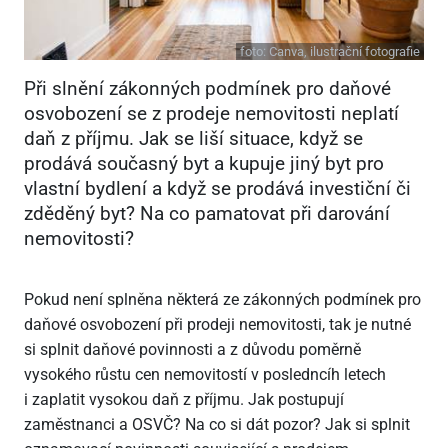
foto:
Canva, ilustrační fotografie
Při slnění zákonných podmínek pro daňové
osvobození se z prodeje nemovitosti neplatí
daň z příjmu. Jak se liší situace, když se
prodává současný byt a kupuje jiný byt pro
vlastní bydlení a když se prodává investiční či
zděděný byt? Na co pamatovat při darování
nemovitosti?
Pokud není splněna některá ze zákonných podmínek pro
daňové osvobození při prodeji nemovitosti, tak je nutné
si splnit daňové povinnosti a z důvodu poměrně
vysokého růstu cen nemovitostí v posledncíh letech
i zaplatit vysokou daň z příjmu. Jak postupují
zaměstnanci a OSVČ? Na co si dát pozor? Jak si splnit