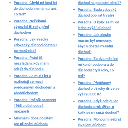
Poradna: Chybí mi šest let
důchod na poslední chvíli?
do důchodu, nemám práci,
Poradna: Budu vdovský
co teď?
důchod pobírat trvale?
Poradna: Nečekaná
Poradna: O kolik se mi od
výpověď tři roky před
ledna zvýší důchod?
důchodem
Poradna: Jak dlouho
Poradna: Jak vysoký
musím být nemocný,
vdovecký důchod dostanu
abych dostal invalidní
po manželce?
důchod?
Poradna: Práci již
Poradna: Za dva měsíce
nezvládám, kdy mám
mi končí podpora a do
odejít do důchodu?
důchodu čtyři roky, co
Poradna: Je mi 61 let a
teď?
rozhoduji se mezi
Poradna: Předčasný
předčasným důchodem a
důchod o tři roky dříve ve
předdůchodem
výši 20 000 Kč
Poradna: Ročník narození
Poradna: Když odejdu do
1963 a důchodové
důchodu o rok dříve, o
možnosti
kolik se mi sníží důchod?
Minimální doba pojištění
Poradna: Mohou mi sebrat
pro přiznání důchodu
invalidní důchod?