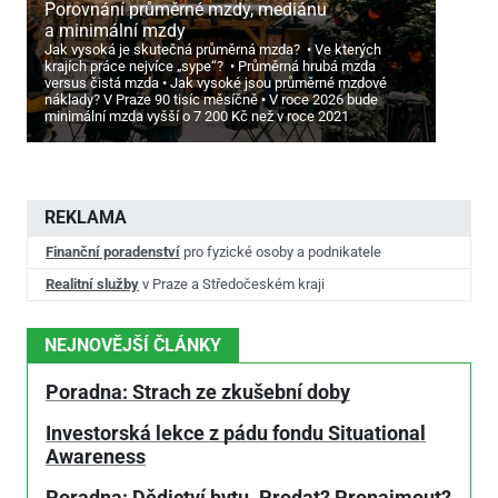
Porovnání průměrné mzdy, mediánu
a minimální mzdy
Jak vysoká je skutečná průměrná mzda?
Ve kterých
krajích práce nejvíce „sype“?
Průměrná hrubá mzda
versus čistá mzda
Jak vysoké jsou průměrné mzdové
náklady? V Praze 90 tisíc měsíčně
V roce 2026 bude
minimální mzda vyšší o 7
200 Kč než v roce 2021
REKLAMA
Finanční poradenství
pro fyzické osoby a podnikatele
Realitní služby
v Praze a Středočeském kraji
NEJNOVĚJŠÍ ČLÁNKY
Poradna: Strach ze zkušební doby
Investorská lekce z pádu fondu Situational
Awareness