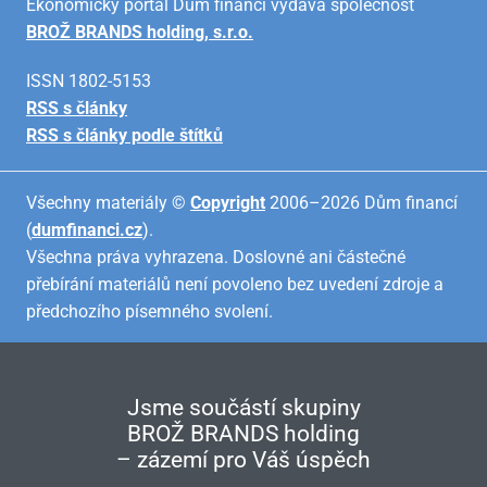
Ekonomický portál Dům financí vydává společnost
BROŽ BRANDS holding, s.r.o.
ISSN 1802-5153
RSS s články
RSS s články podle štítků
Všechny materiály ©
Copyright
2006–2026 Dům financí
(
dumfinanci.cz
).
Všechna práva vyhrazena. Doslovné ani částečné
přebírání materiálů není povoleno bez uvedení zdroje a
předchozího písemného svolení.
Jsme součástí skupiny
BROŽ BRANDS holding
– zázemí pro Váš úspěch