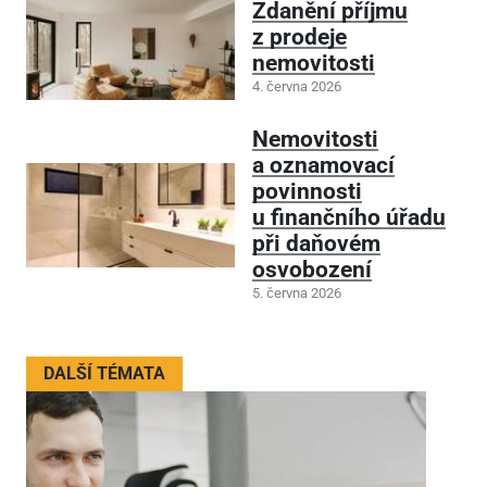
Zdanění příjmu
z prodeje
nemovitosti
4. června 2026
Nemovitosti
a oznamovací
povinnosti
u finančního úřadu
při daňovém
osvobození
5. června 2026
DALŠÍ TÉMATA