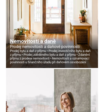
Nemovitosti a daně
Prodej nemovitosti a daňové povinnosti
Prodej bytu a daň z příjmu
Prodej investičního bytu a daň
z příjmu
Prodej zděděného bytu a daň z příjmu
Zdanění
příjmu z prodeje nemovitosti
Nemovitosti a oznamovací
povinnosti u finančního úřadu při daňovém osvobození