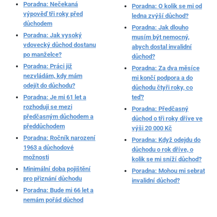
Poradna: Nečekaná
Poradna: O kolik se mi od
výpověď tři roky před
ledna zvýší důchod?
důchodem
Poradna: Jak dlouho
Poradna: Jak vysoký
musím být nemocný,
vdovecký důchod dostanu
abych dostal invalidní
po manželce?
důchod?
Poradna: Práci již
Poradna: Za dva měsíce
nezvládám, kdy mám
mi končí podpora a do
odejít do důchodu?
důchodu čtyři roky, co
Poradna: Je mi 61 let a
teď?
rozhoduji se mezi
Poradna: Předčasný
předčasným důchodem a
důchod o tři roky dříve ve
předdůchodem
výši 20 000 Kč
Poradna: Ročník narození
Poradna: Když odejdu do
1963 a důchodové
důchodu o rok dříve, o
možnosti
kolik se mi sníží důchod?
Minimální doba pojištění
Poradna: Mohou mi sebrat
pro přiznání důchodu
invalidní důchod?
Poradna: Bude mi 66 let a
nemám pořád důchod