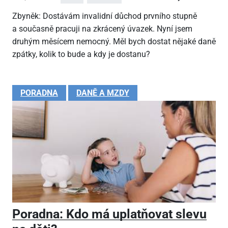
Zbyněk: Dostávám invalidní důchod prvního stupně
a současně pracuji na zkrácený úvazek. Nyní jsem
druhým měsícem nemocný. Měl bych dostat nějaké daně
zpátky, kolik to bude a kdy je dostanu?
PORADNA
DANĚ A MZDY
Poradna: Kdo má uplatňovat slevu