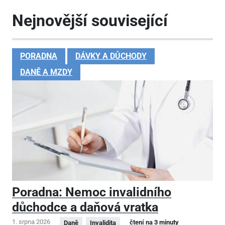
Nejnovější související
PORADNA
DÁVKY A DŮCHODY
DANĚ A MZDY
Poradna: Nemoc invalidního
důchodce a daňová vratka
1. srpna 2026
čtení na 3 minuty
Daně
Invalidita