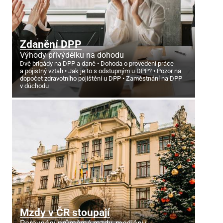
Zdanění DPP
Výhody přivýdělku na dohodu
Dvě brigády na DPP a daně
Dohoda o provedení práce
a pojistný vztah
Jak je to s odstupným u DPP?
Pozor na
dopočet zdravotního pojištění u DPP
Zaměstnání na DPP
v důchodu
Mzdy v ČR stoupají