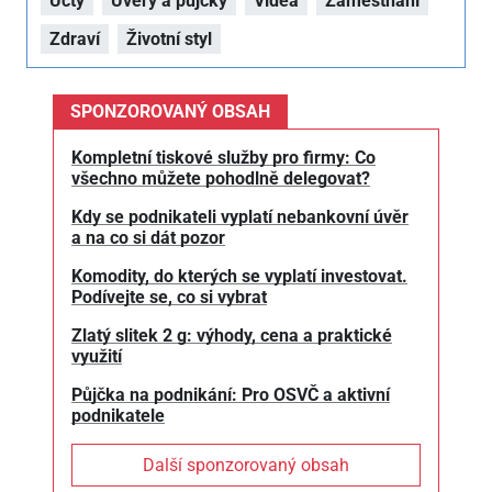
Účty
Úvěry a půjčky
Videa
Zaměstnání
Zdraví
Životní styl
SPONZOROVANÝ OBSAH
Kompletní tiskové služby pro firmy: Co
všechno můžete pohodlně delegovat?
Kdy se podnikateli vyplatí nebankovní úvěr
a na co si dát pozor
Komodity, do kterých se vyplatí investovat.
Podívejte se, co si vybrat
Zlatý slitek 2 g: výhody, cena a praktické
využití
Půjčka na podnikání: Pro OSVČ a aktivní
podnikatele
Další sponzorovaný obsah