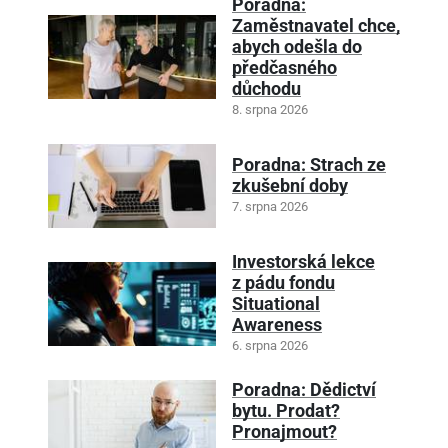
Poradna:
Zaměstnavatel chce,
abych odešla do
předčasného
důchodu
8. srpna 2026
Poradna: Strach ze
zkušební doby
7. srpna 2026
Investorská lekce
z pádu fondu
Situational
Awareness
6. srpna 2026
Poradna: Dědictví
bytu. Prodat?
Pronajmout?