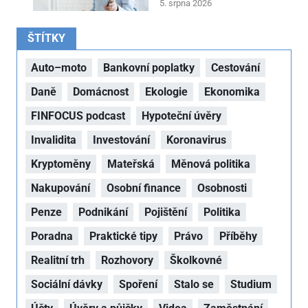
5. srpna 2026
ŠTÍTKY
Auto–moto
Bankovní poplatky
Cestování
Daně
Domácnost
Ekologie
Ekonomika
FINFOCUS podcast
Hypoteční úvěry
Invalidita
Investování
Koronavirus
Kryptoměny
Mateřská
Měnová politika
Nakupování
Osobní finance
Osobnosti
Penze
Podnikání
Pojištění
Politika
Poradna
Praktické tipy
Právo
Příběhy
Realitní trh
Rozhovory
Školkovné
Sociální dávky
Spoření
Stalo se
Studium