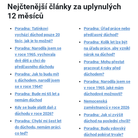
Nejčtenější články za uplynulých
12 měsíců
Poradna: Tatínkovi
Poradna: Úřad práce nebo
vychází důchod pouze 20
předčasný důchod?
tisíc, jak je to možné?
Poradna: Kolik let lze být
Poradna: Narodila jsem se
na úřadu práce, aby vznikl
v roce 1965, vychovala
nárok na důchod?
dvě děti a chci do
Poradna: Mohu přestat
předčasného důchodu
pracovat 4 roky před
Poradna: Jak to budu mít
důchodem?
s důchodem, narodil jsem
Poradna: Narodila jsem se
se v roce 1964?
v roce 1965, jaké mám
Poradna: Bude mi 65 let a
důchodové možnosti?
nemám důchod
Nemocenská
Kdy se bude platit daň z
zaměstnanců v roce 2026
důchodu v roce 2026?
Poradna: Jak si zvýšit
Poradna: Chybí mi šest let
důchod na poslední chvíli?
do důchodu, nemám práci,
Poradna: Budu vdovský
co teď?
důchod pobírat trvale?