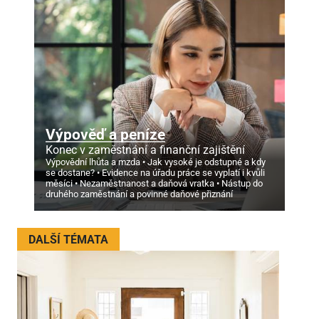
Výpověď a peníze
Konec v zaměstnání a finanční zajištění
Výpovědní lhůta a mzda
Jak vysoké je odstupné a kdy
se dostane?
Evidence na úřadu práce se vyplatí i kvůli
měsíci
Nezaměstnanost a daňová vratka
Nástup do
druhého zaměstnání a povinné daňové přiznání
DALŠÍ TÉMATA