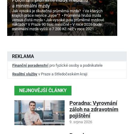
Porovnání průměrné mzdy, mediánu
a minimální mzdy
Jak vysoká je skutečná průměrná mzda?
Ve kterých
krajích práce nejvíce „sype“?
Průměrná hrubá mzda
versus čistá mzda
Jak vysoké jsou průměrné mzdové
náklady? V Praze 90 tisíc měsíčně
V roce 2026 bude
minimální mzda vyšší o 7
200 Kč než v roce 2021
REKLAMA
Finanční poradenství
pro fyzické osoby a podnikatele
Realitní služby
v Praze a Středočeském kraji
NEJNOVĚJŠÍ ČLÁNKY
Poradna: Vyrovnání
záloh na zdravotním
pojištění
9. srpna 2026