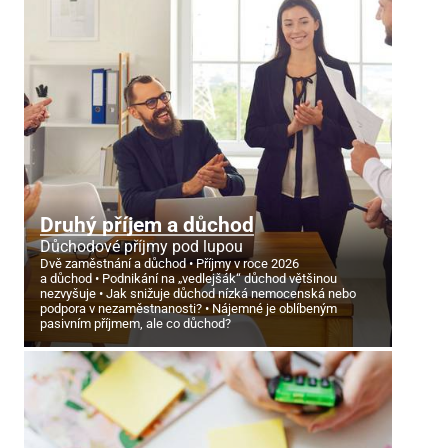
Druhý příjem a důchod
Důchodové příjmy pod lupou
Dvě zaměstnání a důchod
Příjmy v roce 2026
a důchod
Podnikání na „vedlejšák“ důchod většinou
nezvyšuje
Jak snižuje důchod nízká nemocenská nebo
podpora v nezaměstnanosti?
Nájemné je oblíbeným
pasivním příjmem, ale co důchod?