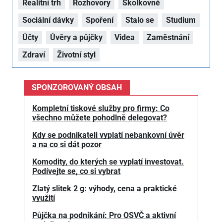
Realitní trh
Rozhovory
Školkovné
Sociální dávky
Spoření
Stalo se
Studium
Účty
Úvěry a půjčky
Videa
Zaměstnání
Zdraví
Životní styl
SPONZOROVANÝ OBSAH
Kompletní tiskové služby pro firmy: Co
všechno můžete pohodlně delegovat?
Kdy se podnikateli vyplatí nebankovní úvěr
a na co si dát pozor
Komodity, do kterých se vyplatí investovat.
Podívejte se, co si vybrat
Zlatý slitek 2 g: výhody, cena a praktické
využití
Půjčka na podnikání: Pro OSVČ a aktivní