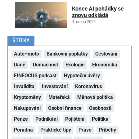
Konec AI pohádky se
znovu odkládá
4. srpna 2026
ŠTÍTKY
Auto–moto
Bankovní poplatky
Cestování
Daně
Domácnost
Ekologie
Ekonomika
FINFOCUS podcast
Hypoteční úvěry
Invalidita
Investování
Koronavirus
Kryptoměny
Mateřská
Měnová politika
Nakupování
Osobní finance
Osobnosti
Penze
Podnikání
Pojištění
Politika
Poradna
Praktické tipy
Právo
Příběhy