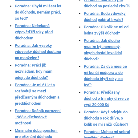
Poradna: Chybí mi šest let
důchod na poslední chvíli?
do důchodu, nemám práci,
Poradna: Budu vdovský
co teď?
důchod pobírat trvale?
Poradna: Nečekaná
Poradna: O kolik se mi od
výpověď tři roky před
ledna zvýší důchod?
důchodem
Poradna: Jak dlouho
Poradna: Jak vysoký
musím být nemocný,
vdovecký důchod dostanu
abych dostal invalidní
po manželce?
důchod?
Poradna: Práci již
Poradna: Za dva měsíce
nezvládám, kdy mám
mi končí podpora a do
odejít do důchodu?
důchodu čtyři roky, co
Poradna: Je mi 61 let a
teď?
rozhoduji se mezi
Poradna: Předčasný
předčasným důchodem a
důchod o tři roky dříve ve
předdůchodem
výši 20 000 Kč
Poradna: Ročník narození
Poradna: Když odejdu do
1963 a důchodové
důchodu o rok dříve, o
možnosti
kolik se mi sníží důchod?
Minimální doba pojištění
Poradna: Mohou mi sebrat
pro přiznání důchodu
invalidní důchod?