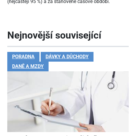
(nejčastěji 95 %) a za stanovené časové období.
Nejnovější související
PORADNA
DÁVKY A DŮCHODY
DANĚ A MZDY