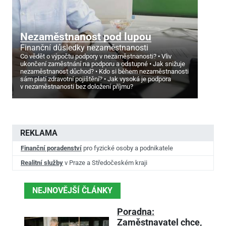
Nezaměstnanost pod lupou
Finanční důsledky nezaměstnanosti
Co vědět o výpočtu podpory v nezaměstnanosti?
Vliv
ukončení zaměstnání na podporu a odstupné
Jak snižuje
nezaměstnanost důchod?
Kdo si během nezaměstnanosti
sám platí zdravotní pojištění?
Jak vysoká je podpora
v nezaměstnanosti bez doložení příjmu?
REKLAMA
Finanční poradenství
pro fyzické osoby a podnikatele
Realitní služby
v Praze a Středočeském kraji
NEJNOVĚJŠÍ ČLÁNKY
Poradna:
Zaměstnavatel chce,