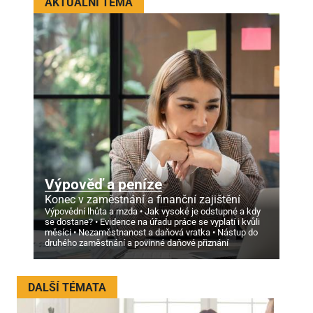
AKTUÁLNÍ TÉMA
Výpověď a peníze
Konec v zaměstnání a finanční zajištění
Výpovědní lhůta a mzda
Jak vysoké je odstupné a kdy
se dostane?
Evidence na úřadu práce se vyplatí i kvůli
měsíci
Nezaměstnanost a daňová vratka
Nástup do
druhého zaměstnání a povinné daňové přiznání
DALŠÍ TÉMATA