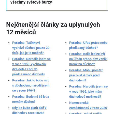
všechny světové burzy
Nejčtenější články za uplynulých
12 měsíců
Poradna: Tatínkovi
Poradna: Úřad práce nebo
vychází důchod pouze 20
předčasný důchod?
tisíc, jak je to možné?
Poradna: Kolik let lze být
Poradna: Narodila jsem se
na úřadu práce, aby vznikl
v roce 1965, vychovala
nárok na důchod?
dvě děti a chci do
Poradna: Mohu přestat
předčasného důchodu
pracovat 4 roky před
Poradna: Jak to budu mít
důchodem?
s důchodem, narodil jsem
Poradna: Narodila jsem se
se v roce 1964?
v roce 1965, jaké mám
Poradna: Bude mi 65 let a
důchodové možnosti?
nemám důchod
Nemocenská
Kdy se bude platit daň z
zaměstnanců v roce 2026
důchodu v roce 2026?
Poradna: Jak si zvýšit