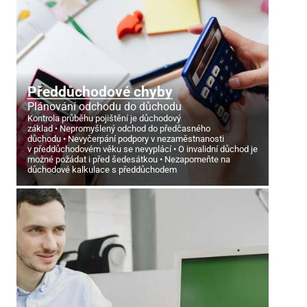
Předdůchodové chyby
Plánování odchodu do důchodu
Kontrola průběhu pojištění je důchodový
základ
Nepromyšlený odchod do předčasného
důchodu
Nevyčerpání podpory v nezaměstnanosti
v předdůchodovém věku se nevyplácí
O invalidní důchod je
možné požádat i před šedesátkou
Nezapomeňte na
důchodové kalkulace s předdůchodem