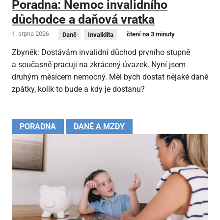
Poradna: Nemoc invalidního
důchodce a daňová vratka
1. srpna 2026
čtení na 3 minuty
Daně
Invalidita
Zbyněk: Dostávám invalidní důchod prvního stupně
a současně pracuji na zkrácený úvazek. Nyní jsem
druhým měsícem nemocný. Měl bych dostat nějaké daně
zpátky, kolik to bude a kdy je dostanu?
PORADNA
DANĚ A MZDY