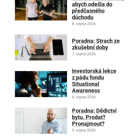
abych odešla do
předčasného
důchodu
8. srpna 2026
Poradna: Strach ze
zkušební doby
7. srpna 2026
Investorská lekce
z pádu fondu
Situational
Awareness
6. srpna 2026
Poradna: Dědictví
bytu. Prodat?
Pronajmout?
5. srpna 2026