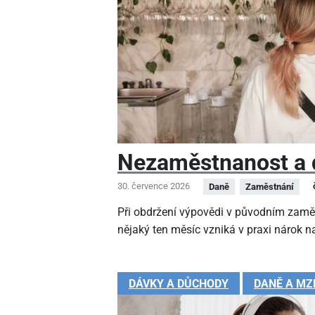
Nezaměstnanost a 
30. července 2026
Daně
Zaměstnání
Při obdržení výpovědi v původním zamě
nějaký ten měsíc vzniká v praxi nárok na
DÁVKY A DŮCHODY
DANĚ A MZ