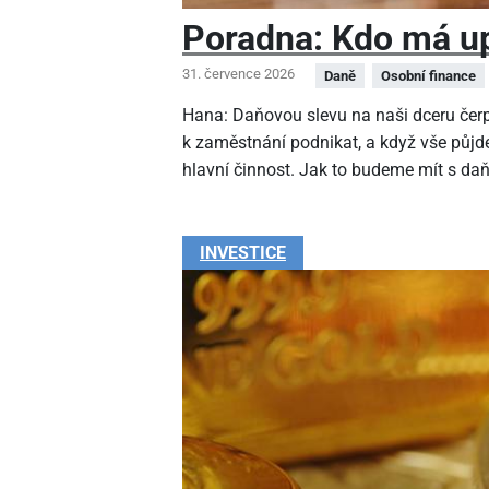
Poradna: Kdo má up
31. července 2026
Daně
Osobní finance
Hana: Daňovou slevu na naši dceru čer
k zaměstnání podnikat, a když vše půjde
hlavní činnost. Jak to budeme mít s da
INVESTICE