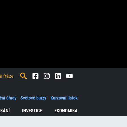
Facebook
Instagram
LinkedIn
Youtube
ční úřady
Světové burzy
Kurzovní lístek
IKÁNÍ
INVESTICE
EKONOMIKA