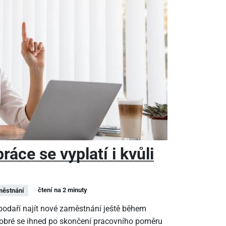
áce se vyplatí i kvůli
čtení na 2 minuty
ěstnání
epodaří najít nové zaměstnání ještě během
dobré se ihned po skončení pracovního poměru