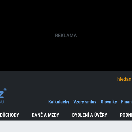
hledaná fráze
Kalkulačky
Vzory smluv
Slovníky
Finan
 DŮCHODY
DANĚ A MZDY
BYDLENÍ A ÚVĚRY
PODN