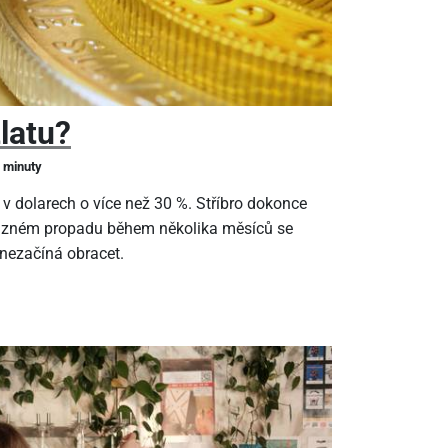
zlatu?
2 minuty
 v dolarech o více než 30 %. Stříbro dokonce
ýrazném propadu během několika měsíců se
 nezačíná obracet.