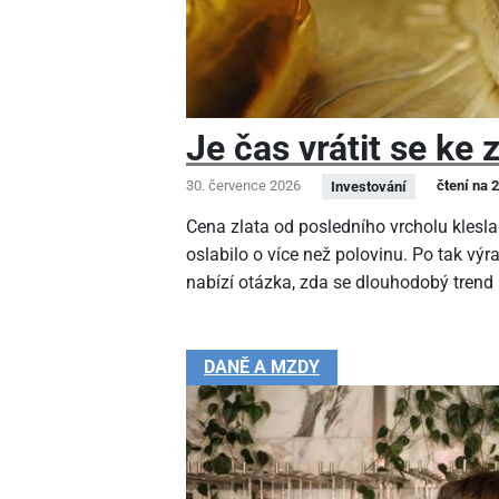
Je čas vrátit se ke 
30. července 2026
čtení na 
Investování
Cena zlata od posledního vrcholu klesla
oslabilo o více než polovinu. Po tak v
nabízí otázka, zda se dlouhodobý trend
DANĚ A MZDY