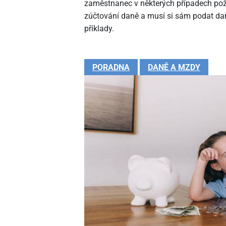
zaměstnanec v některých případech pož
zúčtování daně a musí si sám podat daň
příklady.
PORADNA
DANĚ A MZDY