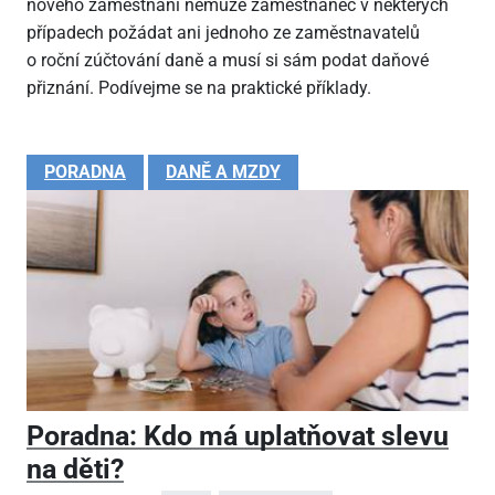
nového zaměstnání nemůže zaměstnanec v některých
případech požádat ani jednoho ze zaměstnavatelů
o roční zúčtování daně a musí si sám podat daňové
přiznání. Podívejme se na praktické příklady.
PORADNA
DANĚ A MZDY
Poradna: Kdo má uplatňovat slevu
na děti?