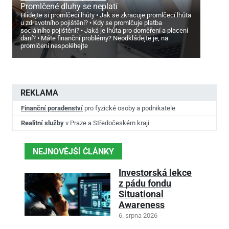
Promlčené dluhy se neplatí
Hlídejte si promlčecí lhůty
Jak se zkracuje promlčecí lhůta
u zdravotního pojištění?
Kdy se promlčuje platba
sociálního pojištění?
Jaká je lhůta pro doměření a placení
daní?
Máte finanční problémy? Neodkládejte je, na
promlčení nespoléhejte
REKLAMA
Finanční poradenství
pro fyzické osoby a podnikatele
Realitní služby
v Praze a Středočeském kraji
NEJNOVĚJŠÍ ČLÁNKY
Investorská lekce
z pádu fondu
Situational
Awareness
6. srpna 2026