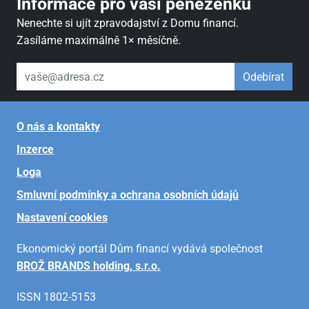
Informace pro vaši peněženku
Nenechte si ujít zpravodajství z Domu financí.
Zasíláme maximálně 1× měsíčně.
váš email
Odebírat
O nás a kontakty
Inzerce
Loga
Smluvní podmínky a ochrana osobních údajů
Nastavení cookies
Ekonomický portál Dům financí vydává společnost
BROŽ BRANDS holding, s.r.o.
ISSN 1802-5153