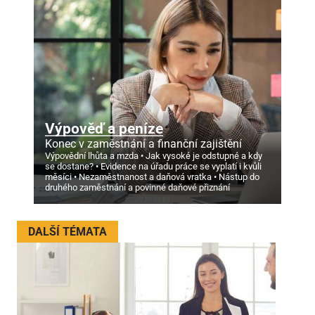
Výpověď a peníze
Konec v zaměstnání a finanční zajištění
Výpovědní lhůta a mzda
Jak vysoké je odstupné a kdy
se dostane?
Evidence na úřadu práce se vyplatí i kvůli
měsíci
Nezaměstnanost a daňová vratka
Nástup do
druhého zaměstnání a povinné daňové přiznání
DALŠÍ TÉMATA