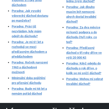
výpověď tři roky před
ledna zvýší důchod?
důchodem
Poradna: Jak dlouho
Poradna: Jak vysoký
musím být nemocný,
vdovecký důchod dostanu
abych dostal invalidní
po manželce?
důchod?
Poradna: Práci již
Poradna: Za dva měsíce
nezvládám, kdy mám
mi končí podpora a do
odejít do důchodu?
důchodu čtyři roky, co
Poradna: Je mi 61 let a
teď?
rozhoduji se mezi
Poradna: Předčasný
předčasným důchodem a
důchod o tři roky dříve ve
předdůchodem
výši 20 000 Kč
Poradna: Ročník narození
Poradna: Když odejdu do
1963 a důchodové
důchodu o rok dříve, o
možnosti
kolik se mi sníží důchod?
Minimální doba pojištění
Poradna: Mohou mi sebrat
pro přiznání důchodu
invalidní důchod?
Poradna: Bude mi 66 let a
nemám pořád důchod