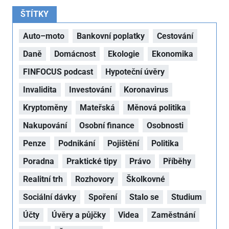
ŠTÍTKY
Auto–moto
Bankovní poplatky
Cestování
Daně
Domácnost
Ekologie
Ekonomika
FINFOCUS podcast
Hypoteční úvěry
Invalidita
Investování
Koronavirus
Kryptoměny
Mateřská
Měnová politika
Nakupování
Osobní finance
Osobnosti
Penze
Podnikání
Pojištění
Politika
Poradna
Praktické tipy
Právo
Příběhy
Realitní trh
Rozhovory
Školkovné
Sociální dávky
Spoření
Stalo se
Studium
Účty
Úvěry a půjčky
Videa
Zaměstnání