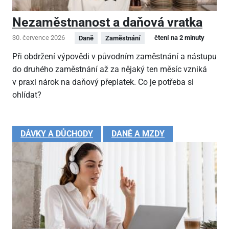
Nezaměstnanost a daňová vratka
30. července 2026
čtení na 2 minuty
Daně
Zaměstnání
Při obdržení výpovědi v původním zaměstnání a nástupu
do druhého zaměstnání až za nějaký ten měsíc vzniká
v praxi nárok na daňový přeplatek. Co je potřeba si
ohlídat?
DÁVKY A DŮCHODY
DANĚ A MZDY