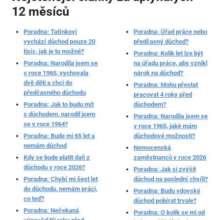
12 měsíců
Poradna: Tatínkovi
Poradna: Úřad práce nebo
vychází důchod pouze 20
předčasný důchod?
tisíc, jak je to možné?
Poradna: Kolik let lze být
Poradna: Narodila jsem se
na úřadu práce, aby vznikl
v roce 1965, vychovala
nárok na důchod?
dvě děti a chci do
Poradna: Mohu přestat
předčasného důchodu
pracovat 4 roky před
Poradna: Jak to budu mít
důchodem?
s důchodem, narodil jsem
Poradna: Narodila jsem se
se v roce 1964?
v roce 1965, jaké mám
Poradna: Bude mi 65 let a
důchodové možnosti?
nemám důchod
Nemocenská
Kdy se bude platit daň z
zaměstnanců v roce 2026
důchodu v roce 2026?
Poradna: Jak si zvýšit
Poradna: Chybí mi šest let
důchod na poslední chvíli?
do důchodu, nemám práci,
Poradna: Budu vdovský
co teď?
důchod pobírat trvale?
Poradna: Nečekaná
Poradna: O kolik se mi od