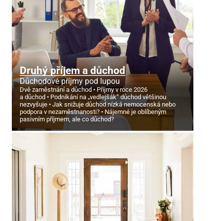
Druhý příjem a důchod
Důchodové příjmy pod lupou
Dvě zaměstnání a důchod
Příjmy v roce 2026
a důchod
Podnikání na „vedlejšák“ důchod většinou
nezvyšuje
Jak snižuje důchod nízká nemocenská nebo
podpora v nezaměstnanosti?
Nájemné je oblíbeným
pasivním příjmem, ale co důchod?