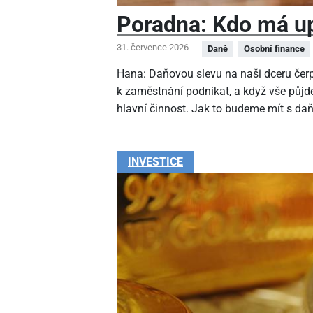
Poradna: Kdo má up
31. července 2026
Daně
Osobní finance
Hana: Daňovou slevu na naši dceru čer
k zaměstnání podnikat, a když vše půjde
hlavní činnost. Jak to budeme mít s da
INVESTICE