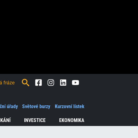
Facebook
Instagram
LinkedIn
Youtube
ční úřady
Světové burzy
Kurzovní lístek
IKÁNÍ
INVESTICE
EKONOMIKA