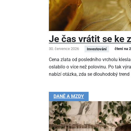
Je čas vrátit se ke 
30. července 2026
čtení na 
Investování
Cena zlata od posledního vrcholu klesla
oslabilo o více než polovinu. Po tak v
nabízí otázka, zda se dlouhodobý trend
DANĚ A MZDY