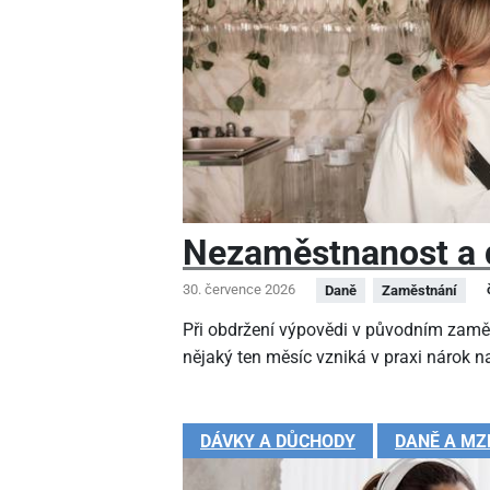
Nezaměstnanost a 
30. července 2026
Daně
Zaměstnání
Při obdržení výpovědi v původním zamě
nějaký ten měsíc vzniká v praxi nárok na
DÁVKY A DŮCHODY
DANĚ A MZ