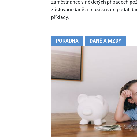
zaměstnanec v některých případech pož
zúčtování daně a musí si sám podat daň
příklady.
PORADNA
DANĚ A MZDY