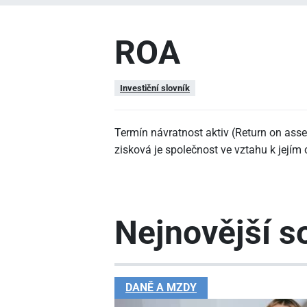
ROA
Investiční slovník
Termín návratnost aktiv (Return on asse
zisková je společnost ve vztahu k jejím
Nejnovější so
DANĚ A MZDY