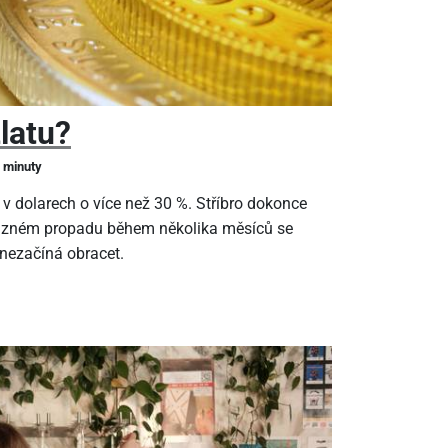
zlatu?
2 minuty
 v dolarech o více než 30 %. Stříbro dokonce
ýrazném propadu během několika měsíců se
 nezačíná obracet.