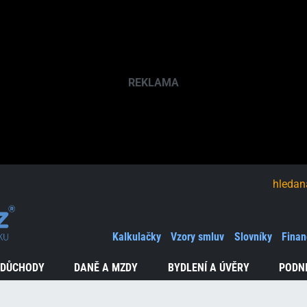
hledaná fráze
Kalkulačky
Vzory smluv
Slovníky
Finan
 DŮCHODY
DANĚ A MZDY
BYDLENÍ A ÚVĚRY
PODN